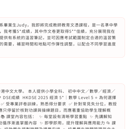
系畢業生Judy，我即將完成教師教育文憑課程，是一名準中學
我考獲5*成績，其中作文卷更取得5**佳績，充分展現我在
提供有系統的溫習筆記，並可因應考試範圍制定合適的溫習策
的需要，補習時間和地點可作彈性調整，以配合不同學習進度
於香港中文大學。 本人提供小學全科、 初中中文／數學／經濟／
E成績 HKDSE 2025 經濟 5*｜數學 Level 5 ⭐ 為何選擇
 ✅ 受專業評卷訓練，熟悉得分要求 ✅ 針對常見失分位，教授
習不應只停留於核對功課與操練題目，而應著重協助學生理解概
 課堂內容包括： ✨ 每堂設有清晰學習重點 ✨ 先講解知
循序漸進掌握內容 ✨ 即學即用，提升理解與應用能力 📂 課