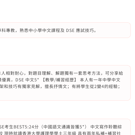
，專科專教，熟悉中小學中文課程及 DSE 應試技巧。
，本人相對耐心，對題目理解、解題獨有一套思考方法，可分享給
優異，DSE 中文5* 【教學/補習經歷】 本人有一年中學中文
架和技巧有獨家見解，擅長抒情文；有將學生從2變4的經驗；
SE考生BEST5:24分（中國語文通識皆獲5*） 中文寫作聆聽綜
名校 現時就讀香港大學護理學學土三年級 具有兩年私補+補習社