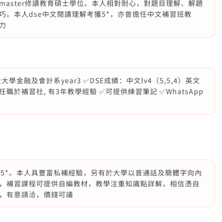
aster修讀教育碩士學位。本人相對耐心，對題目理解、解題
。本人dse中文閱讀理解考獲5*，亦曾擔任中文補習班教
力
學金融及會計系year3 ✅DSE成績：中文lv4（5,5,4）英文
lv4, ✅曾任職於補習社, 有3年教學經驗 ✅可提供練習筆記 ✅WhatsApp
文5*。本人具豐富私補經驗，另有於大學以普通話及簡體字向內
，補習課程可提供自編教材，教學注重知識點詳解，相信憑自
，有意請洽，價錢可議