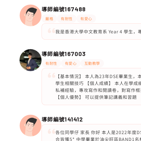
導師編號
167488
嚴格
有耐性
有愛心
我是香港大學中文教育系 Year 4 學生
導師編號
167003
有耐性
有愛心
互動教學
【基本情況】 本人為23年DSE畢業生
學生相關技巧 【個人成績】 本人在學成績
私補經驗，專攻寫作和閱讀卷，對寫作框
【個人優勢】 可以提供筆記講義和習題
導師編號
141412
各位同學仔 家長 你好 本人是2022年度D
合皆獲5* 中學畢業於油尖旺區BAND1