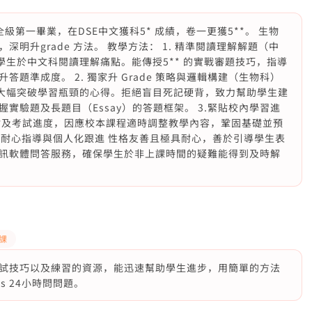
全級第一畢業，在DSE中文獲科5* 成績，卷一更獲5**。 生物
v5 ，深明升grade 方法。 教學方法： 1. 精準閱讀理解解題（中
解學生於中文科閱讀理解痛點。能傳授5** 的實戰審題技巧，指導
題準成度。 2. 獨家升 Grade 策略與邏輯構建（生物科）
過程，大幅突破學習瓶頸的心得。拒絕盲目死記硬背，致力幫助學生建
實驗題及長題目（Essay）的答題框架。 3.緊貼校內學習進
估及考試進度，因應校本課程適時調整教學內容，鞏固基礎並預
.耐心指導與個人化跟進 性格友善且極具耐心，善於引導學生表
訊軟體問答服務，確保學生於非上課時間的疑難能得到及時解
功課
試技巧以及練習的資源，能迅速幫助學生進步，用簡單的方法
s 24小時問問題。