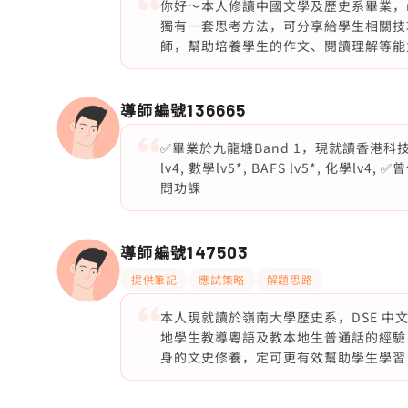
你好～本人修讀中國文學及歷史系畢業，m
獨有一套思考方法，可分享給學生相關技巧
師，幫助培養學生的作文、閱讀理解等能
導師編號
136665
✅畢業於九龍塘Band 1，現就讀香港科技大
lv4, 數學lv5*, BAFS lv5*, 化學
問功課
導師編號
147503
提供筆記
應試策略
解題思路
本人現就讀於嶺南大學歷史系，DSE 中
地學生教導粵語及教本地生普通話的經驗
身的文史修養，定可更有效幫助學生學習