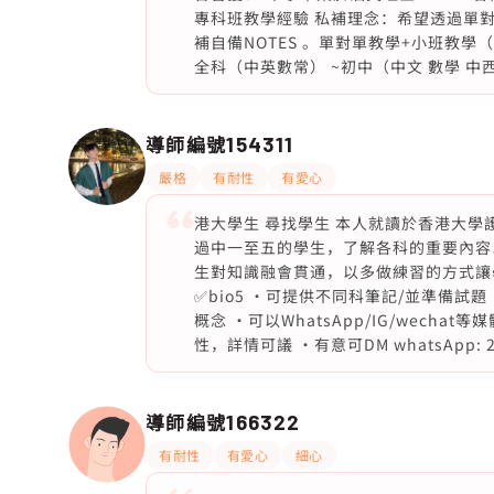
專科班教學經驗 私補理念：希望透過單
補自備NOTES 。單對單教學+小班教學（
全科（中英數常） ~初中（中文 數學 中西
導師編號
154311
嚴格
有耐性
有愛心
港大學生 尋找學生 本人就讀於香港大學
過中一至五的學生，了解各科的重要內容
生對知識融會貫通，以多做練習的方式讓學生明
✅bio5 ·可提供不同科筆記/並準備試
概念 ·可以WhatsApp/IG/wecha
性，詳情可議 ·有意可DM whatsApp: 2
導師編號
166322
有耐性
有愛心
細心