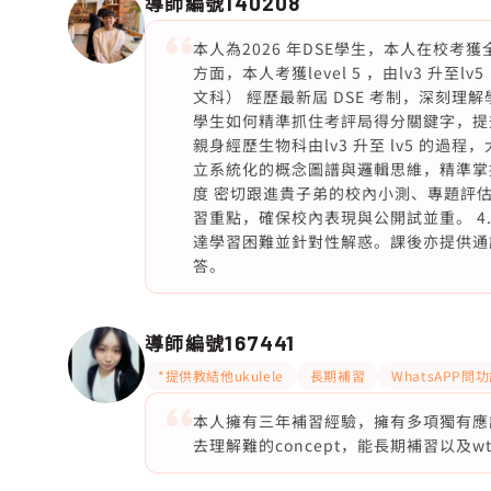
導師編號
140208
本人為2026 年DSE學生，本人在校考獲
方面，本人考獲level 5 ，由lv3 升至l
文科） 經歷最新屆 DSE 考制，深刻理
學生如何精準抓住考評局得分關鍵字，提升答
親身經歷生物科由lv3 升至 lv5 的
立系統化的概念圖譜與邏輯思維，精準掌握
度 密切跟進貴子弟的校內小測、專題評
習重點，確保校內表現與公開試並重。 4
達學習困難並針對性解惑。課後亦提供通
答。
導師編號
167441
*提供教結他ukulele
長期補習
WhatsAPP問
本人擁有三年補習經驗，擁有多項獨有應
去理解難的concept，能長期補習以及wt