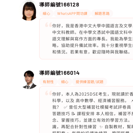
導師編號
166128
細心
WhatsAPP問功課
解題思路
你好，我是香港中文大學中國語言及文學
中文科教師。在中學文憑試中國語文科中，
語文理解與寫作方面的專長。我能為學生
略，協助提升備試效率。我十分重視學生
和情況。若果有意，歡迎隨時與我聯絡。
導師編號
166014
有耐性
細心
提供練習題/試題
你好，本人為2025DSE考生，現就讀
科學，以及 高中數學、經濟補習服務。 📌 DS
我？ ✅ 曾任大型補習社模擬考試評卷員
答題技巧 📝 課程安排 本人相信，補
念、掌握技巧，並建立有效的學習方法。 
識，再配合針對性練習 ✨ 自製教材，幫助