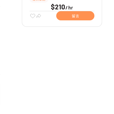
$210
hr
/
留言