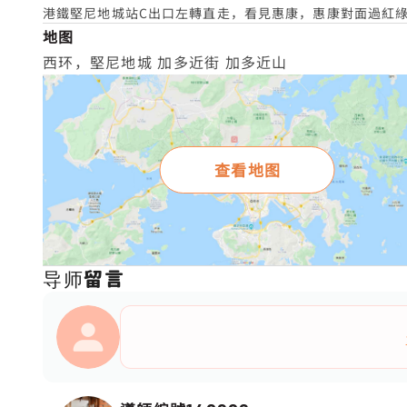
港鐵堅尼地城站C出口左轉直走，看見惠康，惠康對面過紅
地图
西环，堅尼地城 加多近街 加多近山
查看地图
导师留言