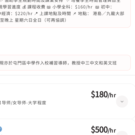
 ✨ 協助學生規劃時間及課業安排 ✨ 培養學生時間管理與自主
進度 💰 課程收費 📖 小學全科：$160/hr 📖 初中：
 高中經濟：$220/hr 📍 上課地點及時間 📌 地點： 港島／九龍大部
午至晚上 星期六日全日（可再協調）
現亦於屯門區中學作入校補習導師，教授中三中文和英文班
$180
/
hr
男导师/女导师-大学程度
$500
/
hr