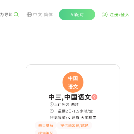
为导师
中文-简体
AI配对
注册/登入
r
中国
语文
中三,中国语文
上门补习-西环
一星期2日-1.5小时/堂
男导师/女导师-大学程度
題目講解
提供練習題/試題
提供筆記