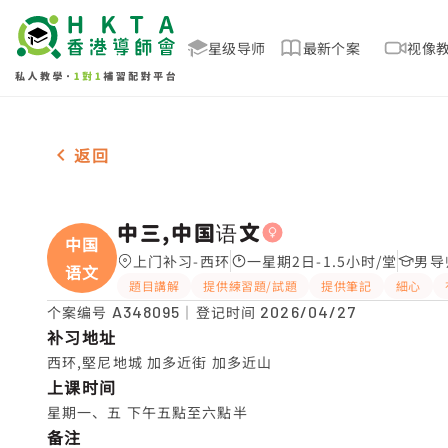
星级导师
最新个案
视像
女-1名 中三,中国语文，西环 补习推介
返回
中三,中国语文
中国
上门补习-西环
一星期2日-1.5小时/堂
男导
语文
題目講解
提供練習題/試題
提供筆記
細心
个案编号
A348095
｜登记时间
2026/04/27
补习地址
西环,堅尼地城 加多近街 加多近山
上课时间
星期一、五 下午五點至六點半
备注