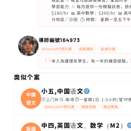
程配套 ✨ 每堂均設課後練習，鞏固所學
學習能力 ✨ 每月提供一份模擬試卷，檢視學習
$180/hr 📖 高中數學：$200/hr 
分地區／沙田 🕒 時間： 星期一至五下
導師編號
164973
WhatsAPP問功課
長期補習
指導功課
本人為護理系學生，有一年的補習經驗，
类似个案
小五,中国语文
中国
上门补习-柴湾
一星期1日-1.5小时/堂
语文
WhatsAPP問功課
解題思路
應試策略
中四,英国语文、数学（M2）
英国