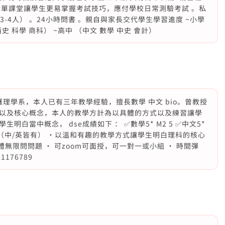
對單課堂讓學生更易掌握考試技巧，應付學校日常測驗考試 。私
3-4人） 。24小時問書 。親自與家長交代學生學習進度 ~小學
史 科學 商科） ~高中 （中文 數學 中史 會計）
護理學系，本人已有三年教學經驗，擅長數學 中文 bio。曾教授
以及核心概念，本人的教學方計為以具體的方式以及練習讓學
白當中概念， dse成績如下 ： ✅數學5* M2 5 ✅中文5*
題（中/英皆有） ·以溫和有趣的教學方式讓學生明白理科的核心
t等媒體無限問問題 · 可zoom可面授，可一對一或小組 · 時間彈
1176789