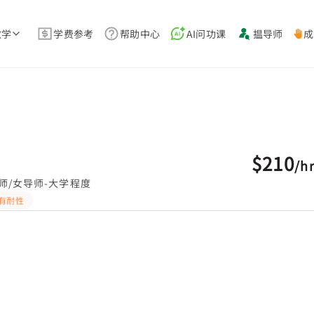
教学
学费参考
帮助中心
AI问功课
揾导师
成
$210
/
h
师/女导师-大学程度
有耐性