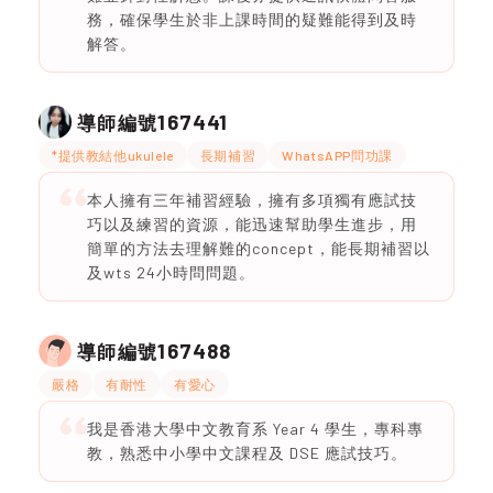
務，確保學生於非上課時間的疑難能得到及時
解答。
167441
導師編號
*提供教結他ukulele
長期補習
WhatsAPP問功課
本人擁有三年補習經驗，擁有多項獨有應試技
巧以及練習的資源，能迅速幫助學生進步，用
簡單的方法去理解難的concept，能長期補習以
及wts 24小時問問題。
167488
導師編號
嚴格
有耐性
有愛心
我是香港大學中文教育系 Year 4 學生，專科專
教，熟悉中小學中文課程及 DSE 應試技巧。