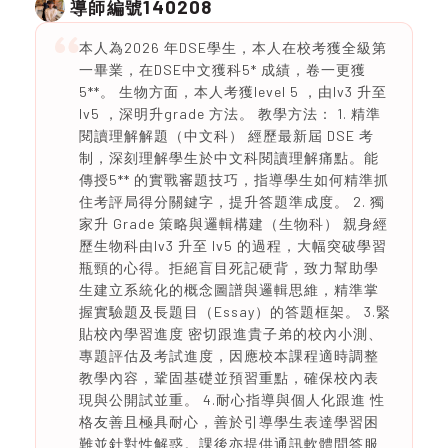
140208
導師編號
本人為2026 年DSE學生，本人在校考獲全級第
一畢業，在DSE中文獲科5* 成績，卷一更獲
5**。 生物方面，本人考獲level 5 ，由lv3 升至
lv5 ，深明升grade 方法。 教學方法： 1. 精準
閱讀理解解題（中文科） 經歷最新屆 DSE 考
制，深刻理解學生於中文科閱讀理解痛點。能
傳授5** 的實戰審題技巧，指導學生如何精準抓
住考評局得分關鍵字，提升答題準成度。 2. 獨
家升 Grade 策略與邏輯構建（生物科） 親身經
歷生物科由lv3 升至 lv5 的過程，大幅突破學習
瓶頸的心得。拒絕盲目死記硬背，致力幫助學
生建立系統化的概念圖譜與邏輯思維，精準掌
握實驗題及長題目（Essay）的答題框架。 3.緊
貼校內學習進度 密切跟進貴子弟的校內小測、
專題評估及考試進度，因應校本課程適時調整
教學內容，鞏固基礎並預習重點，確保校內表
現與公開試並重。 4.耐心指導與個人化跟進 性
格友善且極具耐心，善於引導學生表達學習困
難並針對性解惑。課後亦提供通訊軟體問答服