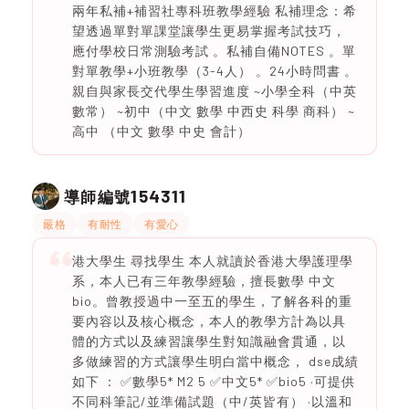
兩年私補+補習社專科班教學經驗 私補理念：希
望透過單對單課堂讓學生更易掌握考試技巧，
應付學校日常測驗考試 。私補自備NOTES 。單
對單教學+小班教學（3-4人） 。24小時問書 。
親自與家長交代學生學習進度 ~小學全科（中英
數常） ~初中（中文 數學 中西史 科學 商科） ~
高中 （中文 數學 中史 會計）
154311
導師編號
嚴格
有耐性
有愛心
港大學生 尋找學生 本人就讀於香港大學護理學
系，本人已有三年教學經驗，擅長數學 中文
bio。曾教授過中一至五的學生，了解各科的重
要內容以及核心概念，本人的教學方計為以具
體的方式以及練習讓學生對知識融會貫通，以
多做練習的方式讓學生明白當中概念， dse成績
如下 ： ✅數學5* M2 5 ✅中文5* ✅bio5 ·可提供
不同科筆記/並準備試題（中/英皆有） ·以溫和