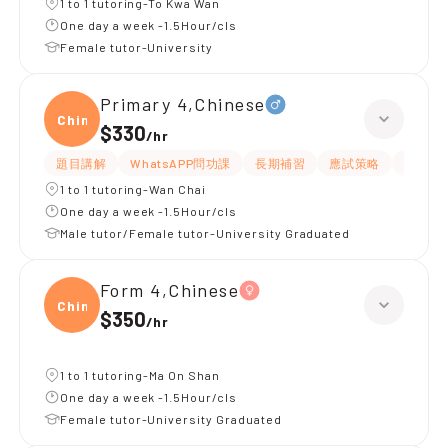
1 to 1 tutoring-To Kwa Wan
One day a week -1.5Hour/cls
Female tutor-University
Primary 4,Chinese
Chine
$330
/
hr
題目講解
WhatsAPP問功課
長期補習
應試策略
解題思
1 to 1 tutoring-Wan Chai
One day a week -1.5Hour/cls
Male tutor/Female tutor-University Graduated
Form 4,Chinese
Chine
$350
/
hr
1 to 1 tutoring-Ma On Shan
One day a week -1.5Hour/cls
Female tutor-University Graduated