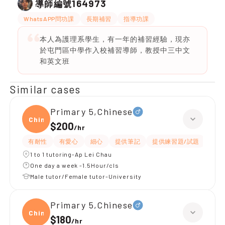
164973
導師編號
WhatsAPP問功課
長期補習
指導功課
本人為護理系學生，有一年的補習經驗，現亦
於屯門區中學作入校補習導師，教授中三中文
和英文班
Similar cases
Primary 5,Chinese
Chine
$200
/
hr
有耐性
有愛心
細心
提供筆記
提供練習題/試題
題目
1 to 1 tutoring-Ap Lei Chau
One day a week -1.5Hour/cls
Male tutor/Female tutor-University
Primary 5,Chinese
Chine
$180
/
hr