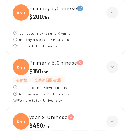
Primary 5,Chinese
Chine
$200
/
hr
1 to 1 tutoring-Tseung Kwan O
One day a week -1.5Hour/cls
Female tutor-University
Primary 5,Chinese
Chine
$160
/
hr
有耐性
提供練習題/試題
1 to 1 tutoring-Kowloon City
One day a week -1.5Hour/cls
Female tutor-University
year 9,Chinese
Chine
$450
/
hr