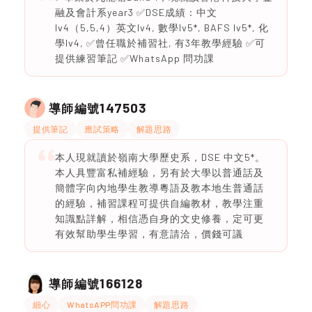
融及會計系year3 ✅DSE成績：中文
lv4（5,5,4）英文lv4, 數學lv5*, BAFS lv5*, 化
學lv4, ✅曾任職於補習社, 有3年教學經驗 ✅可
提供練習筆記 ✅WhatsApp 問功課
147503
導師編號
提供筆記
應試策略
解題思路
本人現就讀於嶺南大學歷史系，DSE 中文5*。
本人具豐富私補經驗，另有於大學以普通話及
簡體字向內地學生教導粵語及教本地生普通話
的經驗，補習課程可提供自編教材，教學注重
知識點詳解，相信憑自身的文史修養，定可更
有效幫助學生學習，有意請洽，價錢可議
166128
導師編號
細心
WhatsAPP問功課
解題思路