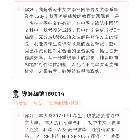
你好，我是香港中文大學中國語言及文學系畢
業生Judy，我即將完成教師教育文憑課程，是
一名準中學中文科教師。在中學文憑試中國語
文科中，我考獲5*成績，其中作文卷更取得5**
佳績，充分展現我在語文理解與寫作方面的專
長。我能為學生提供有系統的溫習筆記，並可
因應考試範圍制定合適的溫習策略，協助提升
備試效率。我十分重視學生的需要，補習時間
和地點可作彈性調整，以配合不同學習進度和
情況。若果有意，歡迎隨時與我聯絡。
166014
導師編號
有耐性
細心
提供練習題/試題
你好，本人為2025DSE考生，現就讀於香港中
文大學。 本人提供小學全科、 初中中文／數學
／經濟／科學，以及 高中數學、經濟補習服
務。 📌 DSE成績 HKDSE 2025 經濟 5*｜數學