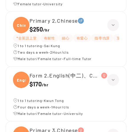
Female tutor-University
Primary 2,Chinese
Chine
$250
/
hr
*全英語上堂
有耐性
細心
有愛心
指導功課
互動教學
1 to 1 tutoring-Sai Kung
Two days a week-2Hour/cls
Male tutor/Female tutor-Full-time Tutor
Form 2,English(中二)、Chinese(中二)、
Engli
$170
/
hr
1 to 1 tutoring-Kwun Tong
Four days a week-1Hour/cls
Male tutor/Female tutor-University
Primary 3,Chinese