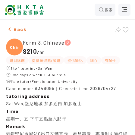
搜索
Female Form 3,Chinese，Sai Wan Tuition recommendat
Back
Form 3,Chinese
Chine
$210
/
hr
題目講解
提供練習題/試題
提供筆記
細心
有耐性
1 to 1 tutoring-Sai Wan
Two days a week-1.5Hour/cls
Male tutor/Female tutor-University
A348095
2026/04/27
Case number
｜Check-in time
tutoring address
Sai Wan,堅尼地城 加多近街 加多近山
Time
星期一、五 下午五點至六點半
Remark
港鐵堅尼地城站C出口左轉直走，看見惠康，惠康對面過紅綠