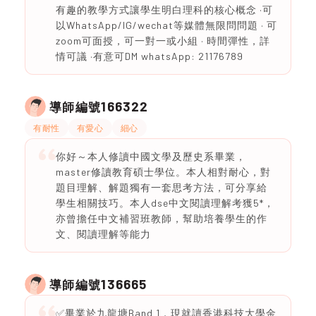
有趣的教學方式讓學生明白理科的核心概念 ·可
以WhatsApp/IG/wechat等媒體無限問問題 · 可
zoom可面授，可一對一或小組 · 時間彈性，詳
情可議 ·有意可DM whatsApp: 21176789
166322
導師編號
有耐性
有愛心
細心
你好～本人修讀中國文學及歷史系畢業，
master修讀教育碩士學位。本人相對耐心，對
題目理解、解題獨有一套思考方法，可分享給
學生相關技巧。本人dse中文閱讀理解考獲5*，
亦曾擔任中文補習班教師，幫助培養學生的作
文、閱讀理解等能力
136665
導師編號
✅畢業於九龍塘Band 1，現就讀香港科技大學金