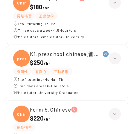
Chine
$180
/
hr
長期補習
互動教學
1 to 1 tutoring-Tai Po
Three days a week-1.5Hour/cls
Male tutor/Female tutor-University
K1,preschool chinese(普通話)
presc
$250
/
hr
有耐性
有愛心
互動教學
1 to 1 tutoring-Ho Man Tin
Two days a week-1Hour/cls
Male tutor-University Graduated
Form 5,Chinese
Chine
$220
/
hr
長期補習