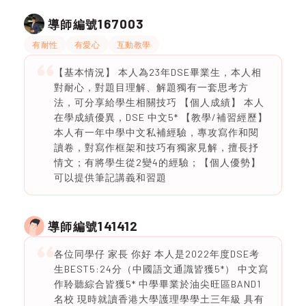
167003
導師編號
有耐性
有愛心
互動教學
【基本情況】 本人為23年DSE畢業生，本人相
對耐心，對題目理解、解題獨有一套思考方
法，可分享給學生相關技巧 【個人成績】 本人
在學成績優異，DSE 中文5* 【教學/補習經歷】
本人有一年中學中文私補經驗，專攻寫作和閱
讀卷，對寫作框架和技巧有獨家見解，擅長抒
情文；有將學生從2變4的經驗；【個人優勢】
可以提供筆記講義和習題
141412
導師編號
各位同學仔 家長 你好 本人是2022年度DSE考
生BEST5:24分（中國語文通識皆獲5*） 中文寫
作聆聽綜合皆獲5* 中學畢業於油尖旺區BAND1
名校 現時就讀香港大學護理學學土三年級 具有