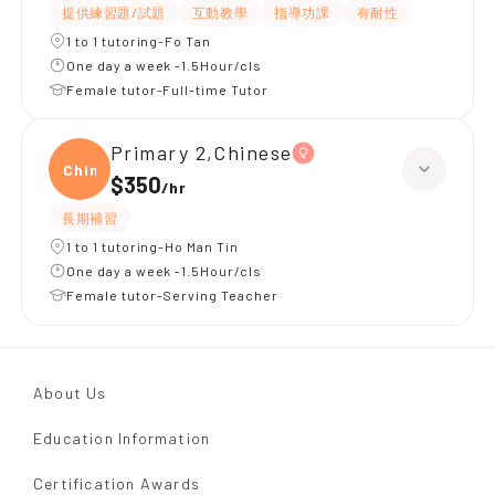
提供練習題/試題
互動教學
指導功課
有耐性
1 to 1 tutoring-Fo Tan
One day a week -1.5Hour/cls
Female tutor-Full-time Tutor
Primary 2,Chinese
Chine
$350
/
hr
長期補習
1 to 1 tutoring-Ho Man Tin
One day a week -1.5Hour/cls
Female tutor-Serving Teacher
About Us
Education Information
Certification Awards