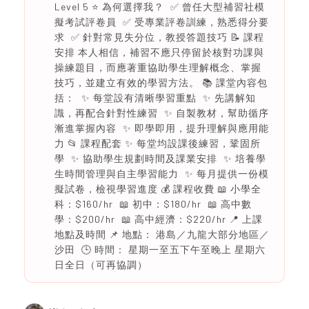
Level 5 ⭐ 為何選擇我？ ✅ 曾任大型補習社模
擬考試評卷員 ✅ 受專業評卷訓練，熟悉得分要
求 ✅ 針對常見失分位，教授答題技巧 📝 課程
安排 本人相信，補習不應只停留於核對功課與
操練題目，而應著重協助學生理解概念、掌握
技巧，並建立有效的學習方法。 📚 課堂內容包
括： ✨ 每堂設有清晰學習重點 ✨ 先講解知
識，再配合針對性練習 ✨ 自製教材，幫助循序
漸進掌握內容 ✨ 即學即用，提升理解與應用能
力 📂 課程配套 ✨ 每堂均設課後練習，鞏固所
學 ✨ 協助學生規劃時間及課業安排 ✨ 培養學
生時間管理與自主學習能力 ✨ 每月提供一份模
擬試卷，檢視學習進度 💰 課程收費 📖 小學全
科：$160/hr 📖 初中：$180/hr 📖 高中數
學：$200/hr 📖 高中經濟：$220/hr 📍 上課
地點及時間 📌 地點： 港島／九龍大部分地區／
沙田 🕒 時間： 星期一至五下午至晚上 星期六
日全日（可再協調）