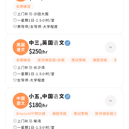
長期補習
上门补习-沙田大围
一星期1日-1.5小时/堂
男导师/女导师-大学程度
中三,英国语文
英国
语文
$250
/
hr
長期補習
提供練習題/試題
應試策略
解題思路
題目講解
上门补习-长沙湾
一星期1日-1.5小时/堂
女导师-大学程度
小五,中国语文
中国
语文
$180
/
hr
WhatsAPP問功課
解題思路
應試策略
提供練習題/試題
上门补习-柴湾
一星期1日-1.5小时/堂