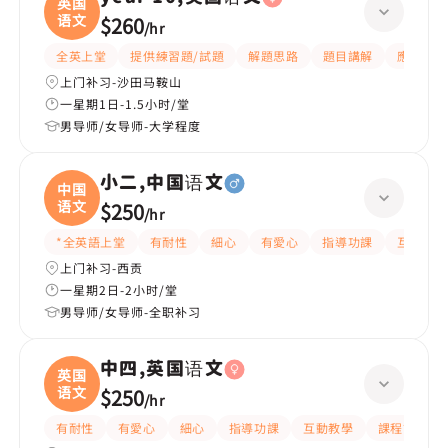
英国
语文
$260
/
hr
全英上堂
提供練習題/試題
解題思路
題目講解
應試策略
上门补习-沙田马鞍山
一星期1日-1.5小时/堂
男导师/女导师-大学程度
小二,中国语文
中国
语文
$250
/
hr
*全英語上堂
有耐性
細心
有愛心
指導功課
互動教學
上门补习-西贡
一星期2日-2小时/堂
男导师/女导师-全职补习
中四,英国语文
英国
语文
$250
/
hr
有耐性
有愛心
細心
指導功課
互動教學
課程設計