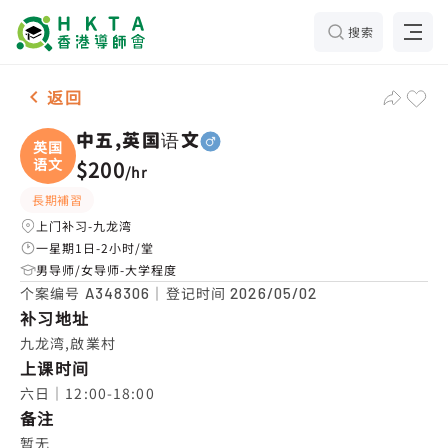
搜索
男-1名 中五,英国语文，九龙湾 补习推介
返回
中五,英国语文
英国
语文
$200
/
hr
長期補習
上门补习-九龙湾
一星期1日-2小时/堂
男导师/女导师-大学程度
个案编号
｜登记时间
A348306
2026/05/02
补习地址
九龙湾,啟業村
上课时间
六日｜12:00-18:00
备注
暂无