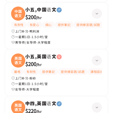
小五,中国语文
中国
语文
$200
/
hr
有耐性
有愛心
細心
提供筆記
提供練習題/試題
題目
上门补习-鸭利洲
一星期1日-1.5小时/堂
男导师/女导师-大学程度
小五,英国语文
英国
语文
$200
/
hr
嚴格
有耐性
提供筆記
提供練習題/試題
課程設計
應
上门补习-粉岭
一星期1日-1.5小时/堂
女导师-大学程度
中四,英国语文
英国
语文
$220
/
hr