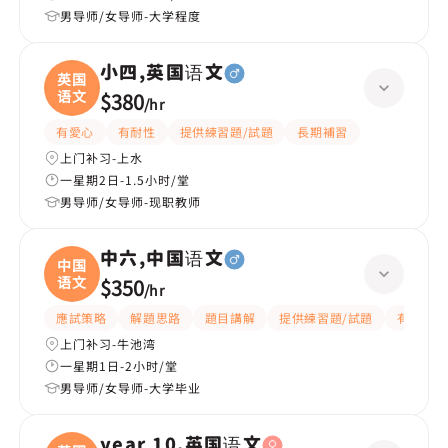
男导师/女导师-大学程度
小四,英国语文
英国
语文
$380
/
hr
有愛心
有耐性
提供練習題/試題
長期補習
上门补习-上水
一星期2日-1.5小时/堂
男导师/女导师-现职教师
中六,中国语文
中国
语文
$350
/
hr
應試策略
解題思路
題目講解
提供練習題/試題
有耐性
上门补习-牛池湾
一星期1日-2小时/堂
男导师/女导师-大学毕业
year 10,英国语文