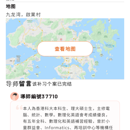
地图
九龙湾，啟業村
查看地图
导师留言
该补习个案已完结
導師編號
37710
本人為香港科大本科生、理大碩士生，主修電
腦、統計、數學。數理化英語會考成績優良，
有五年全科、數理化和英語補習經驗，曾於小
童群益會、Informatics、再培訓中心等機構任