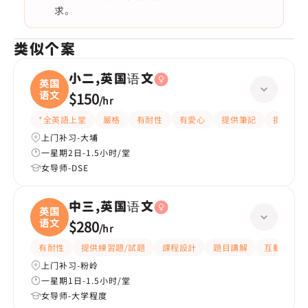
求。
类似个案
小二,英国语文
英国
语文
$150
/
hr
*全英語上堂
嚴格
有耐性
有愛心
提供筆記
提供練習
上门补习-大埔
一星期2日-1.5小时/堂
女导师-DSE
中三,英国语文
英国
语文
$280
/
hr
有耐性
提供練習題/試題
課程設計
題目講解
互動教學
上门补习-粉岭
一星期1日-1.5小时/堂
女导师-大学程度