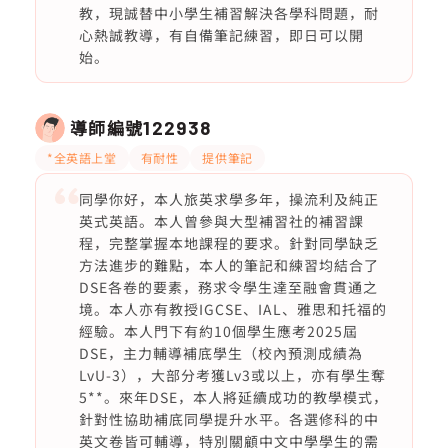
教，現誠替中小學生補習解決各學科問題，耐
心熱誠教導，有自備筆記練習，即日可以開
始。
導師編號
122938
*全英語上堂
有耐性
提供筆記
同學你好，本人旅英求學多年，操流利及純正
英式英語。本人曾參與大型補習社的補習課
程，完整掌握本地課程的要求。針對同學缺乏
方法進步的難點，本人的筆記和練習均結合了
DSE各卷的要素，務求令學生達至融會貫通之
境。本人亦有教授IGCSE、IAL、雅思和托福的
經驗。本人門下有約10個學生應考2025屆
DSE，主力輔導補底學生（校內預測成績為
LvU-3），大部分考獲Lv3或以上，亦有學生奪
5**。來年DSE，本人將延續成功的教學模式，
針對性協助補底同學提升水平。各選修科的中
英文卷皆可輔導，特別關顧中文中學學生的需