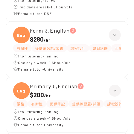
1 to 1 tutoring-Tai Po
Two days a week-1.5Hour/cls
Female tutor-DSE
Form 3,English
Engli
$280
/
hr
有耐性
提供練習題/試題
課程設計
題目講解
互動教學
1 to 1 tutoring-Fanling
One day a week -1.5Hour/cls
Female tutor-University
Primary 5,English
Engli
$200
/
hr
嚴格
有耐性
提供筆記
提供練習題/試題
課程設計
應
1 to 1 tutoring-Fanling
One day a week -1.5Hour/cls
Female tutor-University