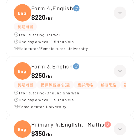
Form 4,English
Engli
$220
/
hr
長期補習
1 to 1 tutoring-Tai Wai
One day a week -1.5Hour/cls
Male tutor/Female tutor-University
Form 3,English
Engli
$250
/
hr
長期補習
提供練習題/試題
應試策略
解題思路
題目講解
1 to 1 tutoring-Cheung Sha Wan
One day a week -1.5Hour/cls
Female tutor-University
Primary 4,English、Maths
Engli
$350
/
hr