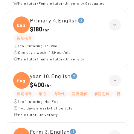
Male tutor/Female tutor-University Graduated
Primary 4,English
Engli
$180
/
hr
長期補習
1 to 1 tutoring-Tai Wai
One day a week -1.5Hour/cls
Male tutor/Female tutor-University
year 10,English
Engli
$400
/
hr
長期補習
細心
有耐性
題目講解
解題思路
提供練習
1 to 1 tutoring-Mei Foo
Two days a week-1.5Hour/cls
Male tutor-University
Form 3,English