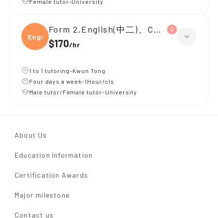
Female tutor-University
Form 2,English(中二)、Chinese(中二)、
Engli
$170
/
hr
1 to 1 tutoring-Kwun Tong
Four days a week-1Hour/cls
Male tutor/Female tutor-University
About Us
Education Information
Certification Awards
Major milestone
Contact us