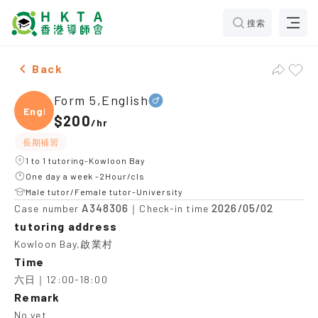
搜索
Male Form 5,English，Kowloon Bay Tuition recommend
Back
Form 5,English
Engli
$200
/
hr
長期補習
1 to 1 tutoring-Kowloon Bay
One day a week -2Hour/cls
Male tutor/Female tutor-University
A348306
2026/05/02
Case number
｜Check-in time
tutoring address
Kowloon Bay,啟業村
Time
六日｜12:00-18:00
Remark
No yet