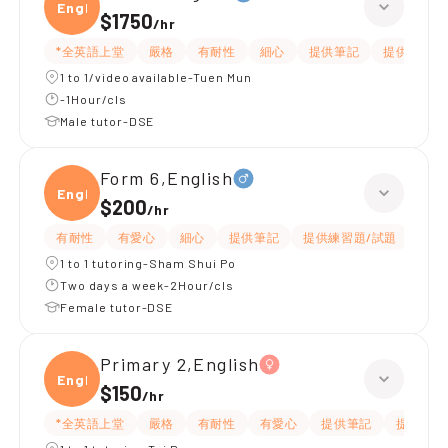
Engli
$1750
/
hr
*全英語上堂
嚴格
有耐性
細心
提供筆記
提供練習題
1 to 1/video available-Tuen Mun
-1Hour/cls
Male tutor-DSE
Form 6,English
Engli
$200
/
hr
有耐性
有愛心
細心
提供筆記
提供練習題/試題
指導
1 to 1 tutoring-Sham Shui Po
Two days a week-2Hour/cls
Female tutor-DSE
Primary 2,English
Engli
$150
/
hr
*全英語上堂
嚴格
有耐性
有愛心
提供筆記
提供練習