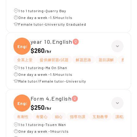
1 to 1 tutoring-Quarry Bay
One day a week -1.5Hour/cls
Female tutor-University Graduated
year 10,English
Engli
$260
/
hr
全英上堂
提供練習題/試題
解題思路
題目講解
應試策略
1 to 1 tutoring-Ma On Shan
One day a week -1.5Hour/cls
Male tutor/Female tutor-University
Form 4,English
Engli
$250
/
hr
有耐性
有愛心
細心
指導功課
互動教學
課程設計
1 to 1 tutoring-Tsuen Wan
One day a week -1Hour/cls