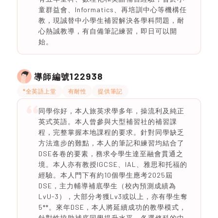
童群益會、Informatics、再培訓中心等機構任
教，現誠替中小學生補習解決各學科問題，耐
心熱誠教導，有自備筆記練習，即日可以開
始。
122938
導師編號
*全英語上堂
有耐性
提供筆記
同學你好，本人旅英求學多年，操流利及純正
英式英語。本人曾參與大型補習社的補習課
程，完整掌握本地課程的要求。針對同學缺乏
方法進步的難點，本人的筆記和練習均結合了
DSE各卷的要素，務求令學生達至融會貫通之
境。本人亦有教授IGCSE、IAL、雅思和托福的
經驗。本人門下有約10個學生應考2025屆
DSE，主力輔導補底學生（校內預測成績為
LvU-3），大部分考獲Lv3或以上，亦有學生奪
5**。來年DSE，本人將延續成功的教學模式，
針對性協助補底同學提升水平。各選修科的中