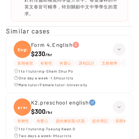
英文卷皆可輔導，特別關顧中文中學學生的需
求。
Similar cases
Form 4,English
Engli
$230
/
hr
長期補習
有耐性
有愛心
課程設計
互動教學
題目講
1 to 1 tutoring-Sham Shui Po
One day a week -1.5Hour/cls
Male tutor/Female tutor-University
K2,preschool english
presc
$300
/
hr
有耐性
有愛心
提供練習題/試題
提供筆記
長期補習
1 to 1 tutoring-Tseung Kwan O
Two days a week-1Hour/cls