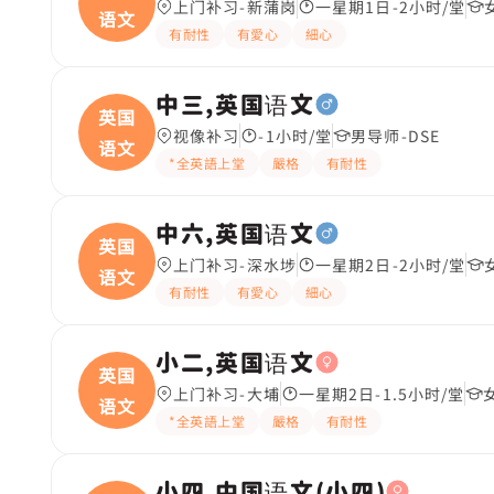
上门补习-新蒲岗
一星期1日-2小时/堂
语文
有耐性
有愛心
細心
中三,英国语文
英国
视像补习
-1小时/堂
男导师-DSE
语文
*全英語上堂
嚴格
有耐性
中六,英国语文
英国
上门补习-深水埗
一星期2日-2小时/堂
语文
有耐性
有愛心
細心
小二,英国语文
英国
上门补习-大埔
一星期2日-1.5小时/堂
语文
*全英語上堂
嚴格
有耐性
小四,中国语文(小四)