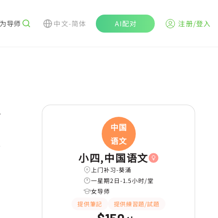
为导师
中文-简体
AI配对
注册/登入
r
中国
语文
小四,中国语文
上门补习-葵涌
一星期2日-1.5小时/堂
女导师
提供筆記
提供練習題/試題