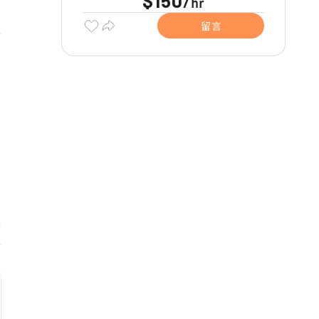
$150
hr
/
留言