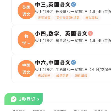
中三,英国语文
英国
上门补习-长沙湾
一星期1日-1.5小时/堂
语文
長期補習
提供練習題/試題
應試策略
小四,数学、英国语文
数
上门补习-鰂鱼涌
一星期1日-1.5小时/堂
学、
英国
中六,中国语文
中国
上门补习-牛池湾
一星期1日-2小时/堂
语文
應試策略
解題思路
題目講解
3秒登记