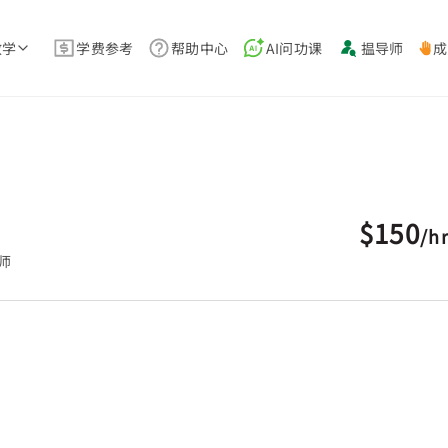
教学
学费参考
帮助中心
AI问功课
揾导师
成
$150
/
h
师