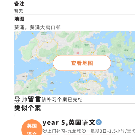
备注
暂无
地图
葵涌，葵涌大窩口邨
查看地图
导师留言
该补习个案已完结
类似个案
year 5,英国语文
英国
上门补习-九龙城
一星期3日-1.5小时/堂
语文