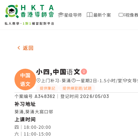
星级导师
最新个案
视像
女-1名 小四,中国语文，葵涌 补习推介
返回
小四,中国语文
中国
上门补习-葵涌
一星期2日-1.5小时/堂
女导
语文
提供筆記
提供練習題/試題
个案编号
A348362
｜登记时间
2026/05/03
补习地址
葵涌,葵涌大窩口邨
上课时间
四｜18:00-20:00

六｜11:00-15:00