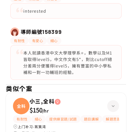
interested
導師編號
158399
有耐性
有愛心
細心
本人就讀香港中文大學理學系⭐️，數學以及M1
皆取得level5，中文作文有5*，對比cutoff總
分差兩分便獲得level5，擁有豐富的中小學私
補和一對一功輔班的經驗。
类似个案
小三,全科
全科
$150
/
hr
有耐性
細心
提供練習題/試題
題目講解
解題思路
上门补习-筲箕湾