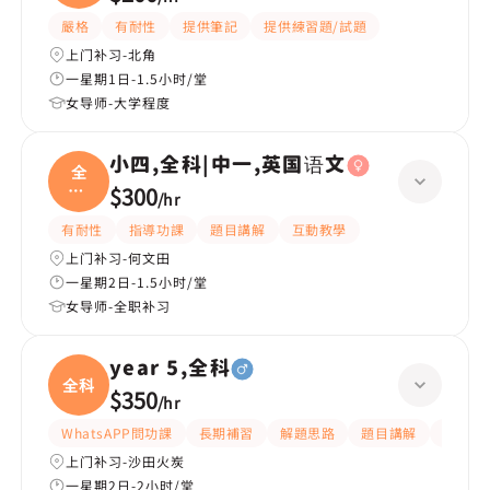
嚴格
有耐性
提供筆記
提供練習題/試題
上门补习-北角
一星期1日-1.5小时/堂
女导师-大学程度
小四,全科|中一,英国语文
全
科|
$300
/
hr
中一
有耐性
指導功課
題目講解
互動教學
上门补习-何文田
一星期2日-1.5小时/堂
女导师-全职补习
year 5,全科
全科
$350
/
hr
WhatsAPP問功課
長期補習
解題思路
題目講解
課程設
上门补习-沙田火炭
一星期2日-2小时/堂