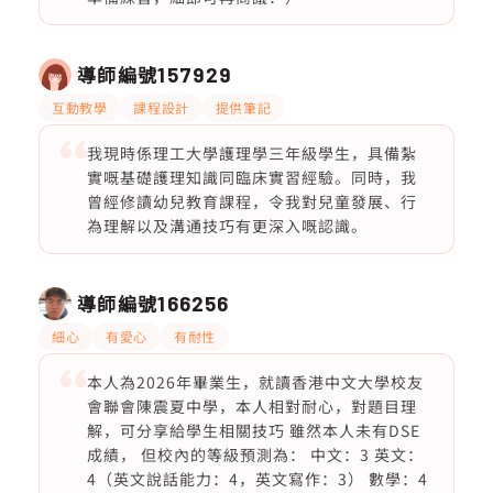
導師編號
157929
互動教學
課程設計
提供筆記
我現時係理工大學護理學三年級學生，具備紮
實嘅基礎護理知識同臨床實習經驗。同時，我
曾經修讀幼兒教育課程，令我對兒童發展、行
為理解以及溝通技巧有更深入嘅認識。
導師編號
166256
細心
有愛心
有耐性
本人為2026年畢業生，就讀香港中文大學校友
會聯會陳震夏中學，本人相對耐心，對題目理
解，可分享給學生相關技巧 雖然本人未有DSE
成績， 但校內的等級預測為： 中文：3 英文：
4（英文說話能力：4，英文寫作：3） 數學：4