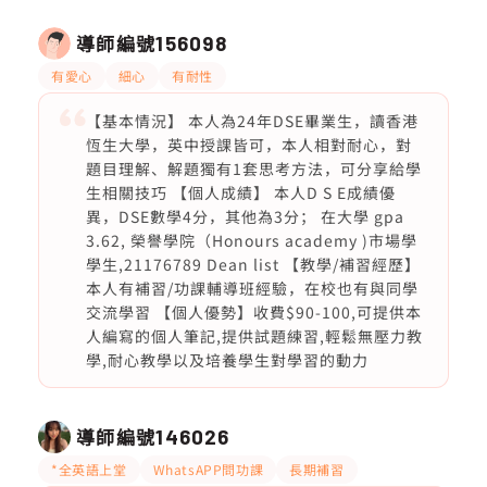
導師編號
156098
有愛心
細心
有耐性
【基本情況】 本人為24年DSE畢業生，讀香港
恆生大學，英中授課皆可，本人相對耐心，對
題目理解、解題獨有1套思考方法，可分享給學
生相關技巧 【個人成績】 本人D S E成績優
異，DSE數學4分，其他為3分； 在大學 gpa
3.62, 榮譽學院（Honours academy )市場學
學生,21176789 Dean list 【教學/補習經歷】
本人有補習/功課輔導班經驗，在校也有與同學
交流學習 【個人優勢】收費$90-100,可提供本
人編寫的個人筆記,提供試題練習,輕鬆無壓力教
學,耐心教學以及培養學生對學習的動力
導師編號
146026
*全英語上堂
WhatsAPP問功課
長期補習