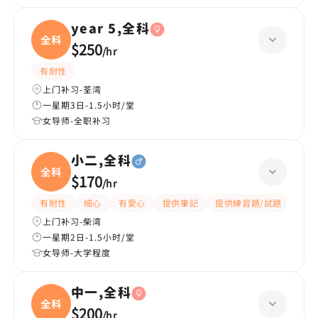
year 5,全科
全科
$250
/
hr
有耐性
上门补习-荃湾
一星期3日-1.5小时/堂
女导师-全职补习
小二,全科
全科
$170
/
hr
有耐性
細心
有愛心
提供筆記
提供練習題/試題
指導
上门补习-柴湾
一星期2日-1.5小时/堂
女导师-大学程度
中一,全科
全科
$200
/
hr