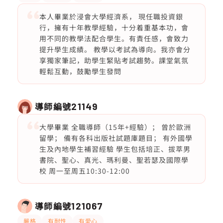
本人畢業於浸會大學經濟系， 現任職投資銀
行，擁有十年教學經驗，十分着重基本功，會
用不同的教學法配合學生。有責任感，會致力
提升學生成績。 教學以考試為導向。我亦會分
享獨家筆記，助學生緊貼考試趨勢。課堂氣氛
輕鬆互動，鼓勵學生發問
導師編號
21149
大學畢業 全職導師（15年+經驗）； 曾於歐洲
留學； 備有各科出版社試題庫題目； 有外國學
生及內地學生補習經驗 學生包括培正、拔萃男
書院、聖心、真光、瑪利曼、聖若瑟及國際學
校 周一至周五10:30-12:00
導師編號
121067
嚴格
有耐性
有愛心