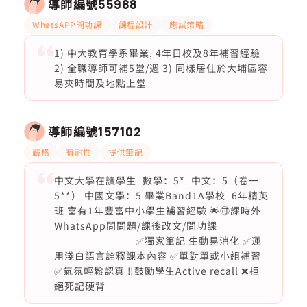
導師編號
55988
WhatsAPP問功課
課程設計
應試策略
1) 中大教育學系畢業, 4年日校及8年補習經驗
2) 全職導師可補5堂/週 3) 同樣居住於大埔區容
易夾時間及地點上堂
導師編號
157102
嚴格
有耐性
提供筆記
中文大學在讀學生 數學：5* 中文：5（卷一
5**） 中國文學：5 畢業Band1A學校 6年精英
班 富有1年豐富中小學生補習經驗 🌟🉑課時外
WhatsApp問問題/課後改文/問功課
———————— ✅獨家筆記 生動易消化 ✅運
用淺白語言詮釋課本內容 ✅單對單或小組補習
✅氣氛輕鬆認真 ‼️鼓勵學生Active recall ❌拒
絕死記硬背