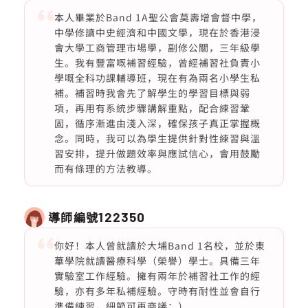
本人畢業於Band 1A聖公會莫壽增會督中學，
中學修讀中史經濟和中國文學，現在於香港浸
會大學工商管理市場學，副修公關，三年級學
生。我有豐富嘅補習經驗，曾經補習社負責小
學嘅全科功課輔導班，現在有為兩名小學生私
補。補習時我會先了解學生的學習目標與弱
項，再用有系統步驟講解重點，配合練習鞏
固，循序漸進由淺入深，確保孩子真正掌握概
念。同時，我可以為學生提供針對性練習與溫
習安排，提升做題效率與應試信心，會用鼓勵
而有條理的方法教導。
導師編號
122350
你好！本人曾就讀於大埔Band 1名校，並於東
華學院就讀醫療科學（榮譽）學士。具備三年
實驗室工作經驗。擁有兩年於補習社工作的經
驗，亦有多年私補經驗。守時有耐性並會自行
準備練習，細節可再商議：）