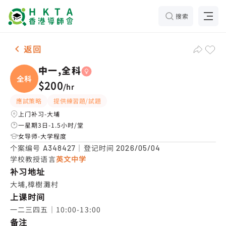
搜索
女-1名 中一,全科，大埔 补习推介
返回
中一,全科
全科
$200
/
hr
應試策略
提供練習題/試題
上门补习-大埔
一星期3日-1.5小时/堂
女导师-大学程度
个案编号
｜登记时间
A348427
2026/05/04
学校教授语言
英文中学
补习地址
大埔,樟樹灘村
上课时间
一二三四五｜10:00-13:00
备注