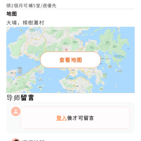
頭2個月可補5堂/週優先
地图
大埔，樟樹灘村
查看地图
导师留言
登入
後才可留言