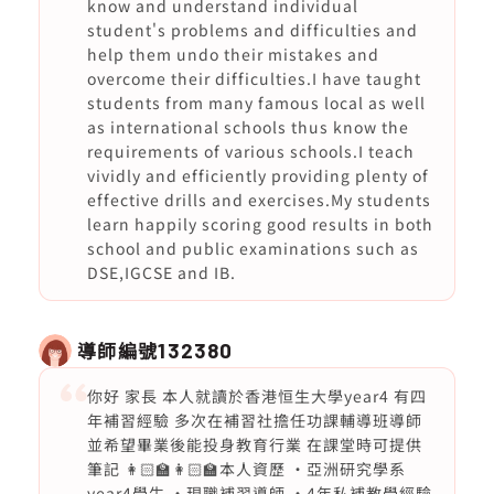
know and understand individual
student's problems and difficulties and
help them undo their mistakes and
overcome their difficulties.I have taught
students from many famous local as well
as international schools thus know the
requirements of various schools.I teach
vividly and efficiently providing plenty of
effective drills and exercises.My students
learn happily scoring good results in both
school and public examinations such as
DSE,IGCSE and IB.
導師編號
132380
你好 家長 本人就讀於香港恒生大學year4 有四
年補習經驗 多次在補習社擔任功課輔導班導師
並希望畢業後能投身教育行業 在課堂時可提供
筆記 👩🏻‍🏫👩🏻‍🏫本人資歷 ·亞洲研究學系
year4學生 ·現職補習導師 ·4年私補教學經驗