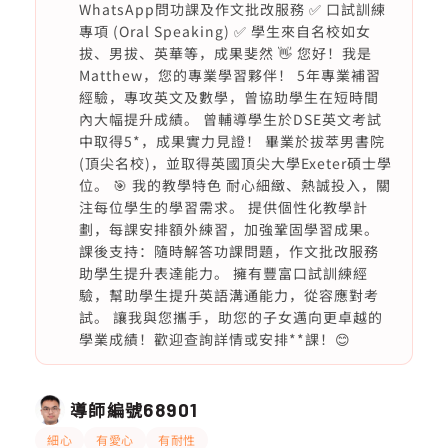
WhatsApp問功課及作文批改服務 ✅ 口試訓練
專項 (Oral Speaking) ✅ 學生來自名校如女
拔、男拔、英華等，成果斐然 👋 您好！我是
Matthew，您的專業學習夥伴！ 5年專業補習
經驗，專攻英文及數學，曾協助學生在短時間
內大幅提升成績。 曾輔導學生於DSE英文考試
中取得5*，成果實力見證！ 畢業於拔萃男書院
(頂尖名校)，並取得英國頂尖大學Exeter碩士學
位。 🎯 我的教學特色 耐心細緻、熱誠投入，關
注每位學生的學習需求。 提供個性化教學計
劃，每課安排額外練習，加強鞏固學習成果。
課後支持：隨時解答功課問題，作文批改服務
助學生提升表達能力。 擁有豐富口試訓練經
驗，幫助學生提升英語溝通能力，從容應對考
試。 讓我與您攜手，助您的子女邁向更卓越的
學業成績！歡迎查詢詳情或安排**課！😊
導師編號
68901
細心
有愛心
有耐性