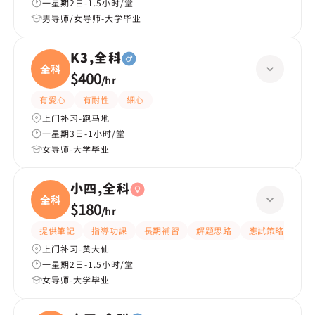
一星期2日-1.5小时/堂
男导师/女导师-大学毕业
K3,全科
全科
$400
/
hr
有愛心
有耐性
細心
上门补习-跑马地
一星期3日-1小时/堂
女导师-大学毕业
小四,全科
全科
$180
/
hr
提供筆記
指導功課
長期補習
解題思路
應試策略
提
上门补习-黄大仙
一星期2日-1.5小时/堂
女导师-大学毕业