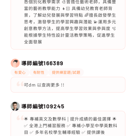
悉個別化教學需求 🎨曾擔任藝術老師，具備豐
富的藝術教學能力 👧🏻 具備幼兒教育老師背
景，了解幼兒發展與學習特點 🌈擅長啟發學生
思考，激發學生的學習興趣與潛能 💫運用多元
創意教學方法，提高學生學習效果與參與度 🫧
能根據學生特性設計靈活教學策略，促進學生
全面發展
導師編號
166389
有愛心
有耐性
提供練習題/試題
可dm 以查詢更多 !!
導師編號
109245
🌟 專補英文及數學科 | 提升成績的最佳選擇 🌟
✅ 全港上門補習服務 ✅ 專補小學至中學英數科
目 ✅ 多年名校學生輔導經驗 ✅ 提供課後