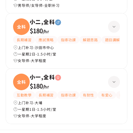
男导师/女导师-全职补习
小二,全科
全科
$180
/
hr
長期補習
應試策略
指導功課
解題思路
題目講解
課
上门补习-沙田市中心
一星期2日-1.5小时/堂
女导师-大学程度
小一,全科
全科
$180
/
hr
互動教學
長期補習
指導功課
有耐性
有愛心
提供練
上门补习-大埔
一星期1日-1.5小时/堂
女导师-大学程度