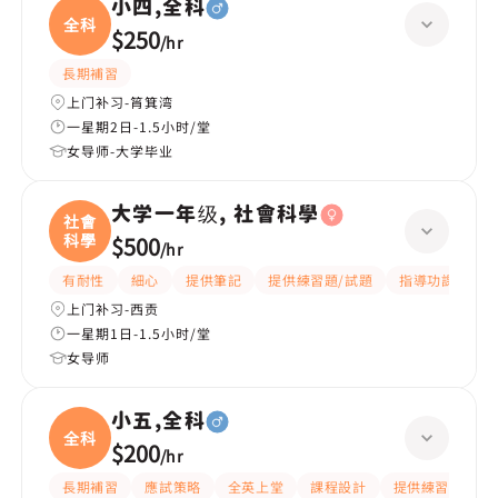
小四,全科
全科
$250
/
hr
長期補習
上门补习-筲箕湾
一星期2日-1.5小时/堂
女导师-大学毕业
大学一年级, 社會科學
社會
科學
$500
/
hr
有耐性
細心
提供筆記
提供練習題/試題
指導功課
互
上门补习-西贡
一星期1日-1.5小时/堂
女导师
小五,全科
全科
$200
/
hr
長期補習
應試策略
全英上堂
課程設計
提供練習題/試題