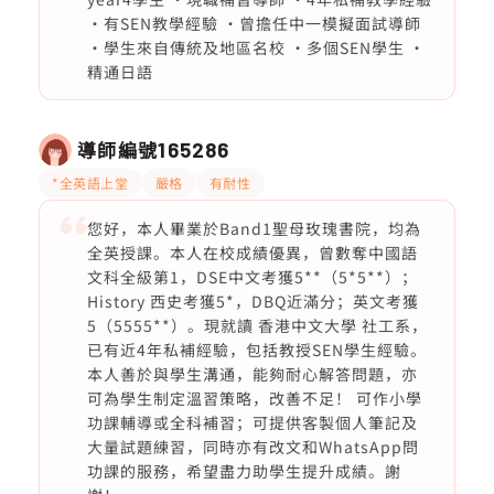
·有SEN教學經驗 ·曾擔任中一模擬面試導師
·學生來自傳統及地區名校 ·多個SEN學生 ·
精通日語
導師編號
165286
*全英語上堂
嚴格
有耐性
您好，本人畢業於Band1聖母玫瑰書院，均為
全英授課。本人在校成績優異，曾數奪中國語
文科全級第1，DSE中文考獲5**（5*5**）；
History 西史考獲5*，DBQ近滿分；英文考獲
5（5555**）。現就讀 香港中文大學 社工系，
已有近4年私補經驗，包括教授SEN學生經驗。
本人善於與學生溝通，能夠耐心解答問題，亦
可為學生制定溫習策略，改善不足！ 可作小學
功課輔導或全科補習；可提供客製個人筆記及
大量試題練習，同時亦有改文和WhatsApp問
功課的服務，希望盡力助學生提升成績。謝