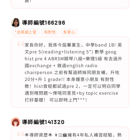
謝！
導師編號
166296
*全英語上堂
有耐性
有愛心
家長你好，我係今屆畢業生，中學band 1B! 英
文pre 5(reading+listening 5*) 數學 geog
hist pre 4 ABRSM鋼琴八級+樂理5級 有去過外
國exchange + 做過english radio
chairperson 之前有幫過師妹同朋友補，升咗
20分+升 1 grade!! 本身鍾意小朋友 有耐性
教！hist曾經都試過pre 2，一定可以明白同學
遇到嘅問題～俾唔同意見+by topic exercise
打好基礎！ 可以即時上門***！
導師編號
141320
🌟導師資歷🌟 👩🏻‍🏫擁有4年私人補習經驗，熟