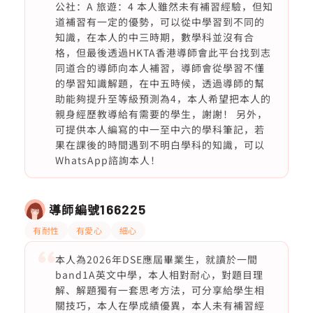
公社：A 旅遊：4 本人雖然未有補習經驗，但知
道補習有一定的優勢，可以從中學習到不同的
知識，在本人的中三時期，數學科並沒有合
格，但最後透過HKTA香港導師會此平台找到志
同道合的導師向本人補習，導師會從學習不懂
的學習知識解題，在中五時候，透過導師的幫
助能夠提升至等級預測為4，本人希望把本人的
親身經歷教導給有需要的學生，謝謝！ 另外，
可提供本人編寫的中一至中六的學科筆記，若
果在課後的時間遇到不明白學科的知識，可以
WhatsApp諮詢本人！
導師編號
166225
有耐性
有愛心
細心
本人為2026年DSE應屆畢業生，就讀於一間
band1A英文中學，本人相對耐心，對題目理
解、解題獨有一套思考方法，可分享給學生相
關技巧，本人在學成績優異，本人未有補習經