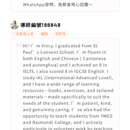
WhatsApp發問，我都會用心回覆～
導師編號
166848
*全英語上堂
嚴格
有耐性
Hi! I’m Vincy. I graduated from St.
Paul’s Convent School. I’m fluent in
both English and Chinese ( Cantonese
and putonghua) and I achieved an 8 in
IELTS. I also scored 8 in IGCSE English. I
study IAL (International Advanced Level),
and I have a wide range of learning
resources—books, exercises, and tailored
materials—made specifically to suit the
needs of the student. I’m patient, kind,
and genuinely caring. I’ve also had the
opportunity to teach students from YWGS
and Raimondi College, and I actively
participate in volunteer work by teaching