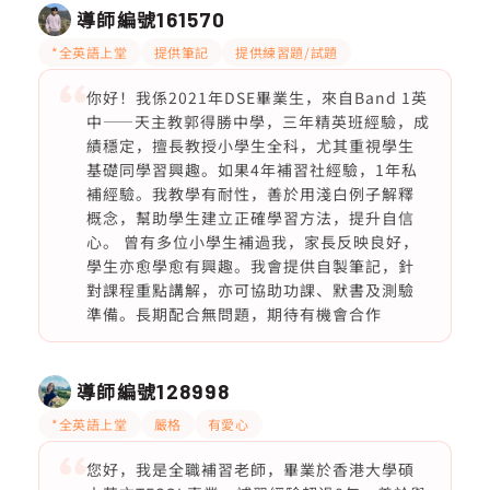
導師編號
161570
*全英語上堂
提供筆記
提供練習題/試題
你好！我係2021年DSE畢業生，來自Band 1英
中——天主教郭得勝中學，三年精英班經驗，成
績穩定，擅長教授小學生全科，尤其重視學生
基礎同學習興趣。如果4年補習社經驗，1年私
補經驗。我教學有耐性，善於用淺白例子解釋
概念，幫助學生建立正確學習方法，提升自信
心。 曾有多位小學生補過我，家長反映良好，
學生亦愈學愈有興趣。我會提供自製筆記，針
對課程重點講解，亦可協助功課、默書及測驗
準備。長期配合無問題，期待有機會合作
導師編號
128998
*全英語上堂
嚴格
有愛心
您好，我是全職補習老師，畢業於香港大學碩