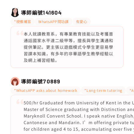
導師編號
141604
*視像補習
WhatsAPP問功課
有愛心
本人就讀教育系，有專業教育技能以及考獲普
通話國家水平達二級甲等，擅長與學生溝通和
提供筆記。更主張以遊戲模式令學生更容易學
習課本知識，有多年的非華語學生教學經驗以
及網上補習經驗。
導師編號
70889
*WhatsAPP asks about homework
*Long-term tutoring
*A
500/hr Graduated from University of Kent in the 
Master of Science graduating with Distinction an
Maryknoll Convent School. I speak native English
Cantonese and Mandarin. I’m offering private t
for children aged 4 to 15, accumulating over five 