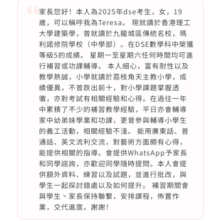
家長您好！本人為2025年dse考生，女，19
歲，可以稱呼我為Teresa。 現就讀於香港理工
大學建築學，曾就讀於九龍城區傳統名校，瑪
利諾修院學校（中學部）。在DSE數學科中榮獲
等級5的成績。 星期一至星期六任何時間均可進
行補習或功課輔導。 本人細心，富有耐性以及
教學熱誠，小學就讀於荔枝角天主教小學，成
績優異，不曾跌出前十，對小學課題掌握透
徹，亦對考試有相關經驗和心得。在過往一年
中累積了不少的補習教學經驗，平日亦會輔導
家中幼弟妹學業和功課，更曾參與輔導小學生
的義工活動，相關經驗不淺。 能用廣東話、普
通話、英文流利交流，對藝術方面頗有心得，
能提供相關的指導。會提供WhatsApp予家長
和同學諮詢，亦歡迎同學隨時提問。本人會提
供額外資料、練習以及試題，並進行批改，與
學生一起探討錯處以及如何提升。 補習期間會
與學生丶家長保持聯繫，安排課程，佈置作
業，交代進度。謝謝！