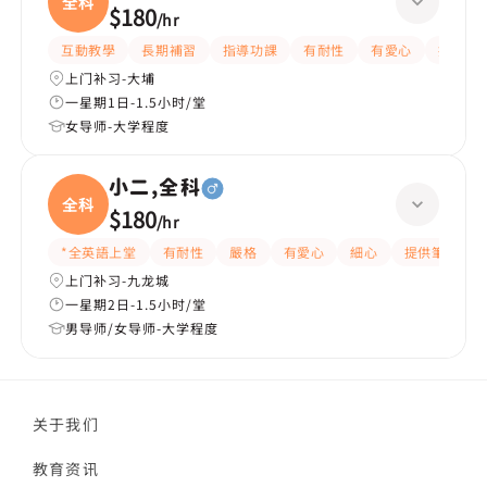
全科
$180
/
hr
互動教學
長期補習
指導功課
有耐性
有愛心
提供練
上门补习-大埔
一星期1日-1.5小时/堂
女导师-大学程度
小二,全科
全科
$180
/
hr
*全英語上堂
有耐性
嚴格
有愛心
細心
提供筆記
上门补习-九龙城
一星期2日-1.5小时/堂
男导师/女导师-大学程度
关于我们
教育资讯