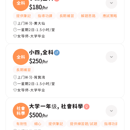
全科
$180
/
hr
提供筆記
指導功課
長期補習
解題思路
應試策略
提
上门补习-黄大仙
一星期2日-1.5小时/堂
女导师-大学毕业
小四,全科
全科
$250
/
hr
長期補習
上门补习-筲箕湾
一星期2日-1.5小时/堂
女导师-大学毕业
大学一年级, 社會科學
社會
科學
$500
/
hr
有耐性
細心
提供筆記
提供練習題/試題
指導功課
互