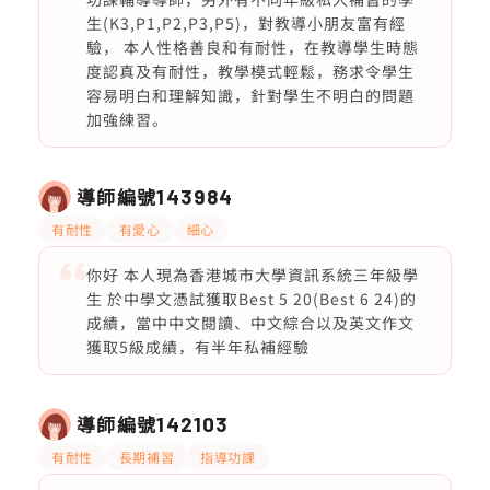
生(K3,P1,P2,P3,P5)，對教導小朋友富有經
驗， 本人性格善良和有耐性，在教導學生時態
度認真及有耐性，教學模式輕鬆，務求令學生
容易明白和理解知識，針對學生不明白的問題
加強練習。
導師編號
143984
有耐性
有愛心
細心
你好 本人現為香港城市大學資訊系統三年級學
生 於中學文憑試獲取Best 5 20(Best 6 24)的
成績，當中中文閱讀、中文綜合以及英文作文
獲取5級成績，有半年私補經驗
導師編號
142103
有耐性
長期補習
指導功課