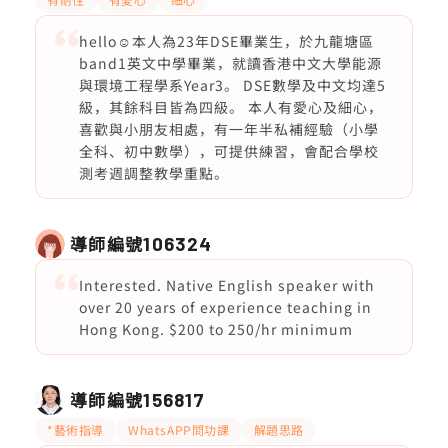
hello☺️本人為23年DSE畢業生，於九龍塘區
band1英文中學畢業，就讀香港中文大學能源
與環境工程學系Year3。 DSE數學及中文均達5
級，其餘科目皆為四級。 本人有愛心及細心，
喜歡與小朋友相處，有一年半私補經驗（小學
全科、初中數學），可提供練習，會配合學校
測考週調整教學重點。
導師編號
106324
Interested. Native English speaker with
over 20 years of experience teaching in
Hong Kong. $200 to 250/hr minimum
導師編號
156817
*藝術指導
WhatsAPP問功課
解題思路