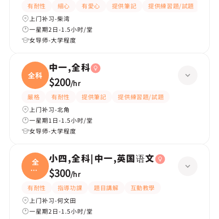
有耐性
細心
有愛心
提供筆記
提供練習題/試題
指導
上门补习-柴湾
一星期2日-1.5小时/堂
女导师-大学程度
中一,全科
全科
$200
/
hr
嚴格
有耐性
提供筆記
提供練習題/試題
上门补习-北角
一星期1日-1.5小时/堂
女导师-大学程度
小四,全科|中一,英国语文
全
科|
$300
/
hr
中一
有耐性
指導功課
題目講解
互動教學
上门补习-何文田
一星期2日-1.5小时/堂