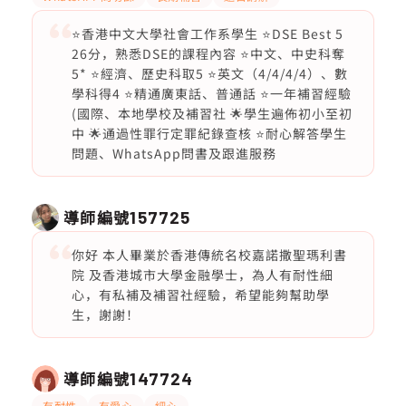
⭐️香港中文大學社會工作系學生 ⭐️DSE Best 5
26分，熟悉DSE的課程內容 ⭐️中文、中史科奪
5* ⭐️經濟、歷史科取5 ⭐️英文（4/4/4/4）、數
學科得4 ⭐️精通廣東話、普通話 ⭐️一年補習經驗
(國際、本地學校及補習社 🌟學生遍佈初小至初
中 🌟通過性罪行定罪紀錄查核 ⭐️耐心解答學生
問題、WhatsApp問書及跟進服務
導師編號
157725
你好 本人畢業於香港傳統名校嘉諾撒聖瑪利書
院 及香港城市大學金融學士，為人有耐性細
心，有私補及補習社經驗，希望能夠幫助學
生，謝謝！
導師編號
147724
有耐性
有愛心
細心