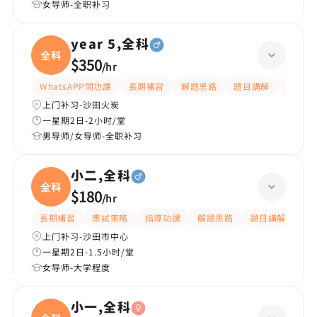
女导师-全职补习
year 5,全科
全科
$350
/
hr
WhatsAPP問功課
長期補習
解題思路
題目講解
課程設
上门补习-沙田火炭
一星期2日-2小时/堂
男导师/女导师-全职补习
小二,全科
全科
$180
/
hr
長期補習
應試策略
指導功課
解題思路
題目講解
課
上门补习-沙田市中心
一星期2日-1.5小时/堂
女导师-大学程度
小一,全科