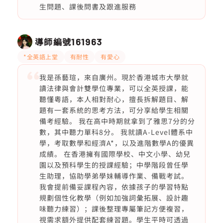
生問題、課後問書及跟進服務
導師編號
161963
*全英語上堂
有耐性
有愛心
我是孫藝瑄，來自廣州。現於香港城市大學就
讀法律與會計雙學位專業，可以全英授課，能
聽懂粵語，本人相對耐心，擅長拆解題目、解
題有一套系統的思考方法，可分享給學生相關
備考經驗。 我在高中時期就拿到了雅思7分的分
數，其中聽力單科8分。 我就讀A-Level體系中
學，考取數學和經濟A*，以及進階數學A的優異
成績。 在香港擁有國際學校、中文小學、幼兒
園以及預科學生的授課經驗；中學階段曾任學
生助理，協助學弟學妹輔導作業、備戰考試。
我會提前備妥課程內容，依據孩子的學習特點
規劃個性化教學（例如加強詞彙拓展、設計趣
味聽力練習）；課後整理專屬筆記方便複習，
視需求額外提供配套練習題。學生平時可透過