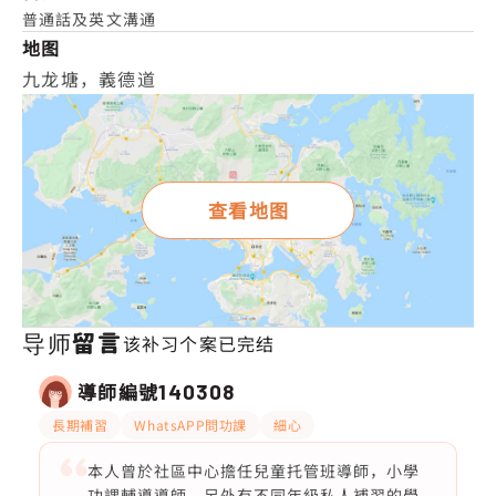
普通話及英文溝通
地图
九龙塘，義德道
查看地图
导师留言
该补习个案已完结
導師編號
140308
長期補習
WhatsAPP問功課
細心
本人曾於社區中心擔任兒童托管班導師，小學
功課輔導導師，另外有不同年級私人補習的學