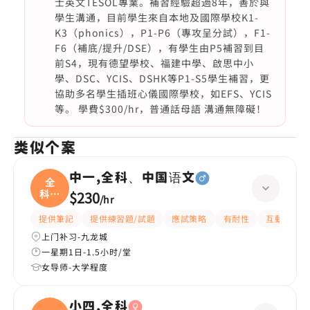
士英文TESOL專業。補習經驗超過8年，善於與
學生溝通，目前學生來自本地及國際學校K1-
K3（phonics），P1-P6（專攻呈分試），F1-
F6（補底/提升/DSE），有學生由P5補習到目
前S4，現有德望學校、福建中學、啟思中小
學、DSC、YCIS、DSHK等P1-S5學生補習，更
協助多名學生插班心儀國際學校，如EFS、YCIS
等。 學費$300/hr，普通話母語 溝通無障礙！
类似个案
中一,全科、中国语文
全
科、
$230
/
hr
中国
提供筆記
提供練習題/試題
應試策略
有耐性
互動教學
上门补习-九龙城
一星期1日-1.5小时/堂
女导师-大学程度
小四,全科