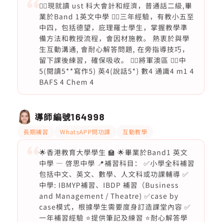
🙆‍♀️現就讀 ust 科大會計和經濟，普通話二級,畢
業於Band 1英文中學 🙆‍♀️三年經驗，有教小五至
中四，包括德望，庇理羅士學生，掌握教學準
備方法和教授流程，會因材施教。 熱衷於與學
生互動溝通, 會耐心解答問題, 在旁指導技巧，
留下課後練習，確保吸收。 🙆‍♀️將軍澳區 🙆‍♀️中
5(閱讀5**寫作5) 英4(說話5*) 數4 通識4 m1 4
BAFS 4 Chem 4
導師編號
164998
長期補習
WhatsAPP問功課
互動教學
🌟香港教育大學學生 🏫 🌟畢業於Band1 英文
中學 — 啓思中學 📍補習科目： ✅小學全科補習
包括中文、英文、數學、人文科或功課輔導 ✅
中學: IBMYP補習、IBDP 補習（Business
and Management / Theatre) ✅case by
case模式，根據學生需要度身訂造課堂內容 ✅
一年補習經驗 ⭐️提供筆記及練習 ⭐️耐心解答學