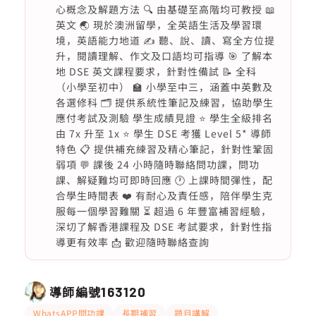
心概念及解題方法 🔍 由基礎至高階均可教授 📖
英文 🌏 現於澳洲留學，全英語生活及學習環
境，英語能力地道 ✍️ 聽、說、讀、寫全方位提
升，閱讀理解、作文及口語均可指導 🎯 了解本
地 DSE 英文課程要求，針對性備試 📝 全科
（小學至初中） 🏫 小學至中三，涵蓋中英數及
各選修科 🗂️ 提供系統性筆記及練習，協助學生
應付考試及測驗 學生成績見證 ⭐ 學生全級排名
由 7x 升至 1x ⭐ 學生 DSE 考獲 Level 5* 導師
特色 📋 提供補充練習及精心筆記，針對性鞏固
弱項 💬 課後 24 小時隨時聯絡問功課，問功
課、解疑難均可即時回應 🕐 上課時間彈性，配
合學生時間表 ❤️ 有耐心及責任感，陪伴學生克
服每一個學習難關 ⏳ 超過 6 年豐富補習經驗，
深切了解香港課程及 DSE 考試要求，針對性指
導更有效率 📩 歡迎隨時聯絡查詢
導師編號
163120
WhatsAPP問功課
長期補習
題目講解