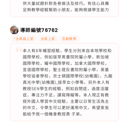
供大量試題針對各卷做法及技巧。有信心具備
足夠教學經驗幫助小朋友，能夠根據學生能力
導師編號
76762
*全英語上堂
全英上堂
互動教學
本人有8年補習經驗，學生分別來自本地學校和
國際學校，例如拔萃男書院附屬小學，新加坡
國際學校，耀中國際學校，加拿大國際學校，
宣道國際學校，聖士提反書院附屬小學，英基
學校協會學校，京士頓國際學校(幼稚園)，九龍
真光中學(幼稚園),拔萃女小學等。另外本人有
教授SEN學生的經驗，例如自閉症，過度活躍
症，專注力不足，讀寫障礙等。本人現正有教
授外國人學習中文經驗，主要以日常生活為主
的中文，令學生可以更好運用中文。希望家長
能給予我一個機會教授貴 子弟。