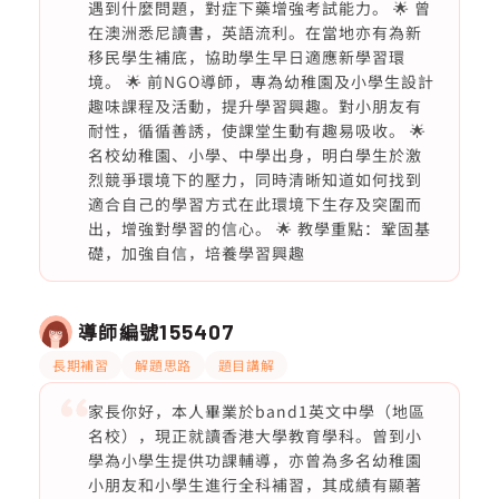
遇到什麼問題，對症下藥增強考試能力。 🌟 曾
在澳洲悉尼讀書，英語流利。在當地亦有為新
移民學生補底，協助學生早日適應新學習環
境。 🌟 前NGO導師，專為幼稚園及小學生設計
趣味課程及活動，提升學習興趣。對小朋友有
耐性，循循善誘，使課堂生動有趣易吸收。 🌟
名校幼稚園、小學、中學出身，明白學生於激
烈競爭環境下的壓力，同時清晰知道如何找到
適合自己的學習方式在此環境下生存及突圍而
出，增強對學習的信心。 🌟 教學重點：鞏固基
礎，加強自信，培養學習興趣
導師編號
155407
長期補習
解題思路
題目講解
家長你好，本人畢業於band1英文中學（地區
名校），現正就讀香港大學教育學科。曾到小
學為小學生提供功課輔導，亦曾為多名幼稚園
小朋友和小學生進行全科補習，其成績有顯著