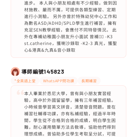
進步。 本人與小朋友相處有不少經驗，做到因
材施教、嚴而不厲，可提供各類型練習、定期
進行小測驗。 另外亦曾於特殊幼兒中心工作和
為數名ASD/ADHD/SPLD學生進行補習，擁有
充足SEN教學經驗，會應付不同特發情況。 此
外在專補幼稚園小朋友升小面試 曾補👇🏻 -K3
st.catherine，獲喇沙錄取 -K2-3 真光，獲聖
心&港真&九真&音小錄取
導師編號
145823
*全英語上堂
WhatsAPP問功課
長期補習
本人畢業於悉尼大學，曾有與小朋友實習經
驗，高中於外國留留學，擁有三年補習經驗。
小時候曾學習英文拼音，清楚發音問題。曾在
補習社輔導功課，亦有私補經驗，經過半年時
間，學生從不合格到合格的成績，明白學生困
難，耐心運用簡單方法去敎導，協助他們得到
理想成績。曾協助多位學生考取呈分試，可提