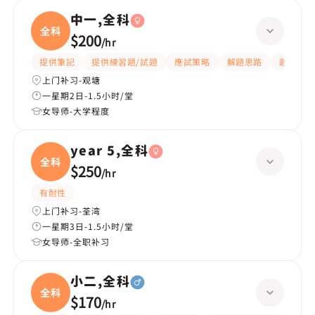
中一,全科
全科
$200
/
hr
提供筆記
提供練習題/試題
應試策略
解題思路
題目講解
上门补习-观塘
一星期2日-1.5小时/堂
女导师-大学程度
year 5,全科
全科
$250
/
hr
有耐性
上门补习-荃湾
一星期3日-1.5小时/堂
女导师-全职补习
小二,全科
全科
$170
/
hr