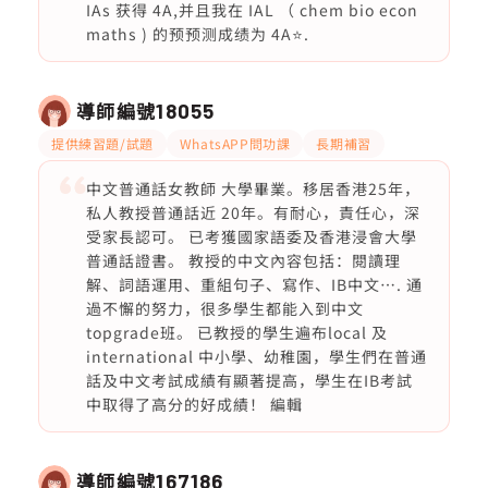
IAs 获得 4A,并且我在 IAL （ chem bio econ
maths ) 的预预测成绩为 4A⭐️.
導師編號
18055
提供練習題/試題
WhatsAPP問功課
長期補習
中文普通話女教師 大學畢業。移居香港25年，
私人教授普通話近 20年。有耐心，責任心，深
受家長認可。 已考獲國家語委及香港浸會大學
普通話證書。 教授的中文內容包括：閱讀理
解、詞語運用、重組句子、寫作、IB中文⋯. 通
過不懈的努力，很多學生都能入到中文
topgrade班。 已教授的學生遍布local 及
international 中小學、幼稚園，學生們在普通
話及中文考試成績有顯著提高，學生在IB考試
中取得了高分的好成績！ 編輯
導師編號
167186