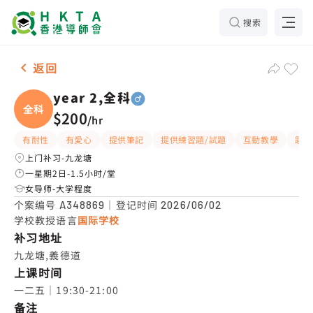
搜索
男-1名 year 2,全科，九龙塘 补习推介
返回
year 2,全科
全科
$200
/
hr
有耐性
有愛心
提供筆記
提供練習題/試題
互動教學
題目
上门补习-九龙塘
一星期2日-1.5小时/堂
女导师-大学程度
个案编号
｜登记时间
A348869
2026/06/02
学校教授语言
国际学校
补习地址
九龙塘,義德道
上课时间
一二五｜19:30-21:00
备注