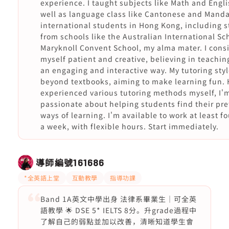
experience. I taught subjects like Math and Engli
well as language class like Cantonese and Manda
international students in Hong Kong, including 
from schools like the Australian International Sc
Maryknoll Convent School, my alma mater. I cons
myself patient and creative, believing in teachin
an engaging and interactive way. My tutoring sty
beyond textbooks, aiming to make learning fun.
experienced various tutoring methods myself, I'
passionate about helping students find their pre
ways of learning. I'm available to work at least f
a week, with flexible hours. Start immediately.
導師編號
161686
*全英語上堂
互動教學
指導功課
Band 1A英文中學出身 法律系畢業生｜可全英
語教學 🌟 DSE 5* IELTS 8分。升grade過程中
了解自己的弱點並加以改善，清晰知道學生會