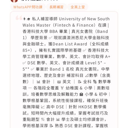
WhatsAPP問功課
長期補習
全英上堂
👩‍🎓 私人補習導師 University of New South
Wales Master（Fintech & Finance）在讀 |
香港科技大學 BBA 畢業 | 真光女書院（Band
1） 學歷背景 ✅ 現就讀澳洲悉尼大學金融科技
與金融碩士，獲Dean List Award（全科成績
85+），擁有扎實國際學術基礎 ✅ 香港科技大
學工商管理畢業，數學、英文、會計均取得 A+
✅ DSE 數學、英文、會計成績達 Level 5* –
5** ✅ 畢業於 Band 1 名校 真光女書院，中學
選修地理、歷史及會計 補習科目 📐數學（含奧
數）｜ 📊 會計 ｜ 📖 英文 ｜ 📝 全科 🔢 數學專
項 — 各階段全覆蓋 🏅 幼稚園 & 小學｜奧數培
訓，培養數學思維及解難能力 🏫 小學 & 初中｜
數學根基鞏固，系統性銜接課程，確保升班後
毫無障礙 📈 高中 DSE｜針對 HKDSE 數學備
試，短時間內大幅提升成績，掌握考試技巧及
重點題型 ℀ 會計 📊 學士及碩士均修讀會計，
學術根基深厚 📝 熟悉 DSE 會計課程，掌握核