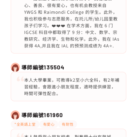
心、善良、很有爱心，也有机会教授来自
YWGS 和 Raimondi College 的学生。此外，
我也积极参与志愿服务，在托儿所/幼儿园里教
孩子们学习。❤️❤️❤️ 在学术方面，我在 6 门
IGCSE 科目中都取得了 9 分：中文、数学、宗
教研究、经济学、生物和化学。此外，我在 IAs
获得 4A,并且我在 IAL 的预预测成绩为 4A⭐️.
導師編號
135504
本人大學畢業，可教導k2至小六全科，有2年補
習經驗，會跟進小朋友程度，適時提供練習，
時間可彈性配合。
導師編號
161960
*全英語上堂
有愛心
有耐性
本人熱愛與小朋友相處，對教學十分有熱誠，