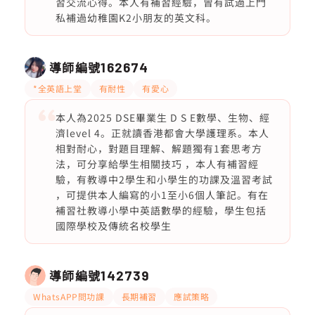
習交流心得。本人有補習經驗，曾有試過上門
私補過幼稚園K2小朋友的英文科。
導師編號
162674
*全英語上堂
有耐性
有愛心
本人為2025 DSE畢業生 D S E數學、生物、經
濟level 4。正就讀香港都會大學護理系。本人
相對耐心，對題目理解、解題獨有1套思考方
法，可分享給學生相關技巧 ，本人有補習經
驗，有教導中2學生和小學生的功課及溫習考試
，可提供本人編寫的小1至小6個人筆記。有在
補習社教導小學中英語數學的經驗，學生包括
國際學校及傳統名校學生
導師編號
142739
WhatsAPP問功課
長期補習
應試策略