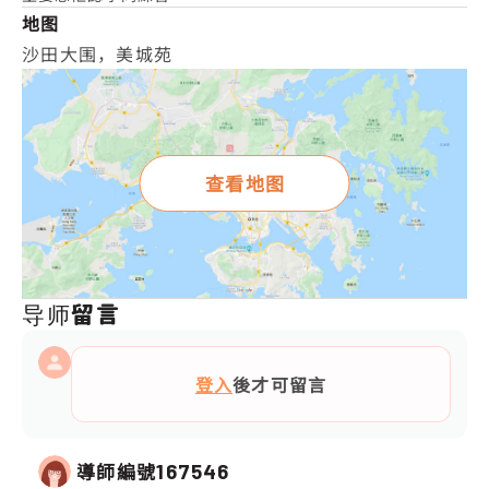
地图
沙田大围，美城苑
查看地图
导师留言
登入
後才可留言
導師編號
167546