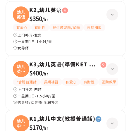
K2,幼儿英语
幼儿
英语
$350
/
hr
有愛心
有耐性
提供練習題/試題
長期補習
上门补习-北角
一星期1日-1小时/堂
女导师
K3,幼儿英语(準備KET 考試)
幼儿
英语
$400
/
hr
(
*會聽普通話
長期補習
有愛心
有耐性
互動教學
課程
上门补习-西环
一星期1日-1.5小时/堂
男导师/女导师-全职补习
K1,幼儿中文(教授普通話)
幼儿
中文
$170
/
hr
(