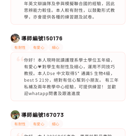
年英文辯論隊及參與模擬聯合國的經驗，因此
思辨能力較佳。本人較有耐性，以鼓勵形式教
學，亦會提供各種的練習題及試卷。
導師編號
150176
有耐性
有愛心
細心
你好！本人現時就讀護理系學士學位五年級，
有愛心💗對學生有耐性及細心，運用不同技巧
教授。本人Dse 中文取得5* 通識5 生物4級，
best 5 21分，絕對有信心幫到小朋友。 有三年
私補及兩年教學中心經驗，可提供練習！ 並歡
迎whatapp問書及跟進進度
導師編號
167073
有耐性
有愛心
細心