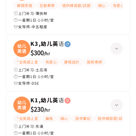
解題思路
互動教學
提供練習題/試題
細心
有愛心
有
上门补习-薄扶林
一星期1日-1小时/堂
女导师-中五程度
K3,幼儿英语
幼儿
英语
$300
/
hr
*全英語上堂
有愛心
課程設計
居英導師
上门补习-土瓜湾
一星期1日-1小时/堂
女导师-DSE
K1,幼儿英语
幼儿
英语
$230
/
hr
*全英語上堂
嚴格
細心
提供筆記
提供練習題/試題
上门补习-东涌
一星期1日-1小时/堂