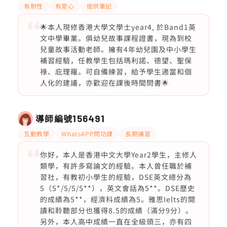
有耐性
有愛心
提供筆記
🌟本人現修香港大學文學士year4, 於Band1英
文中學畢業。俱幼兒故事課程證書，現為到校
兒童故事活動老師。擁有4年幼兒園及中小學生
補習經驗，任教學生包括瑪利諾、德望、聖保
祿、庇理羅。可自備練習，給予學生適當和個
人化的建議，亦歡迎在課後時間問書🌟
導師編號
156491
互動教學
WhatsAPP問功課
長期補習
你好，本人是香港中文大學Year2學生，主修人
類學，有許多寫論文的經驗。本人曾任職於補
習社，有教初小學生的經驗，DSE英文總分為
5（5*/5/5/5**），英文會話為5**。DSE歷史
的成績為5**，經濟科成績為5。雅思Ielts的閱
讀和聆聽部分也獲得8.5的成績（滿分9分）。
另外，本人高中成績一直在全級頭三，亦有四