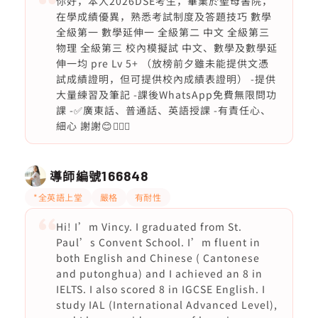
你好，本人2026DSE考生，畢業於聖母書院，
在學成績優異，熟悉考試制度及答題技巧 數學
全級第一 數學延伸一 全級第二 中文 全級第三
物理 全級第三 校內模擬試 中文、數學及數學延
伸一均 pre Lv 5+ （放榜前夕雖未能提供文憑
試成績證明，但可提供校內成績表證明） -提供
大量練習及筆記 -課後WhatsApp免費無限問功
課 -✅廣東話、普通話、英語授課 -有責任心、
細心 謝謝😊🙇🏻‍♀️
導師編號
166848
*全英語上堂
嚴格
有耐性
Hi! I’m Vincy. I graduated from St.
Paul’s Convent School. I’m fluent in
both English and Chinese ( Cantonese
and putonghua) and I achieved an 8 in
IELTS. I also scored 8 in IGCSE English. I
study IAL (International Advanced Level),