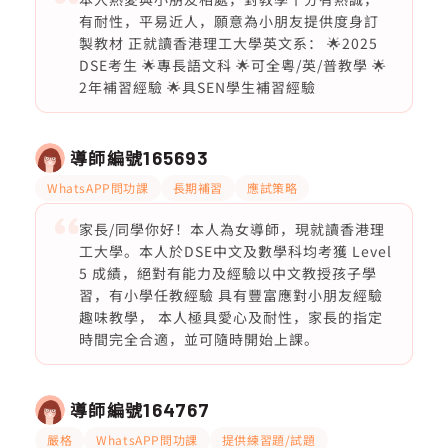
有耐性，平易近人，願意為小朋友提供度身訂
製教材 正就讀香港理工大學英文系： 🌟2025
DSE考生 🌟專長語文科 🌟可全粵/英/普教學 🌟
2年補習經驗 🌟具SEN學生補習經驗
導師編號
165693
WhatsAPP問功課
長期補習
應試策略
家長/同學你好！本人為女導師，現就讀香港理
工大學。本人於DSE中文及數學科均考獲 Level
5 成績，絕對有能力及經驗以中文教授孩子學
習，有小學任教經驗 具有豐富應對小朋友經驗
趣味教學， 本人極具愛心及耐性，家長的指定
時間完全合適，並可隨時開始上課。
導師編號
164767
嚴格
WhatsAPP問功課
提供練習題/試題