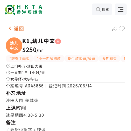
搜索
女-1名 K1,幼儿中文，沙田大围 补习推介
返回
K1,幼儿中文
幼儿
中文
$250
/
hr
*玩樂中學習
*小一面試訓練
提供練習題/試題
長期補習
應
上门补习-沙田大围
一星期1日-1小时/堂
女导师-大学毕业
个案编号
｜登记时间
A348886
2026/05/14
补习地址
沙田大围,美城苑
上课时间
逢星期四4:30-5:30
备注
主要想佢認字同練習