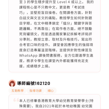
至 3 的學生穩步提升至 Level 4 或以上。 我的
課程核心是不只教中文，更是教「考試技
巧」，並堅拒盲目操卷。在閱讀卷方面，針對
白話文與文言文的痛點，教授學生如何針對題
目字眼，在文中精準鎖定「搵分」關鍵字與答
題邏輯，不再靠估；在寫作卷方面，絕不鼓勵
死背罐頭文，而是透過獨家筆記拆解考評局評
分準則，教授立意、取材及升格技巧，寫出符
合考官口味的佳作。 課堂會因應學生的強弱項
度身訂造專屬溫習階梯，並提供針對性練習及
WhatsApp 課後問書服務，全方位跟進學生進
度，務求令學生在課堂內外都能獲得充足支
援，成績穩步上揚。
導師編號
162120
互動教學
指導功課
細心
本人已修畢香港教育大學幼兒教育榮譽學士(特
殊需要)，我自2021年起於本地幼稚園 幼兒園