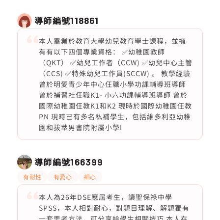
導師編號
118861
本人畢業於教育大學幼兒教育學士課程，並擁
有有以下四個專業資格： ✅幼稚園教師
（QKT） ✅幼兒工作者（CCW) ✅幼兒中心主管
（CCS) ✅特殊幼兒工作員(SCCW) 。 教學經驗
曾於明愛青少年中心仼職小學功課輔導班導師
曾於補習社仼職K1- 小六功課輔導班導師 曾於
國際幼稚園仼教K1和K2 現時於國際幼稚園仼教
PN 現時已有多名私補學生，包括維多利亞幼稚
園和拔萃男書院附屬小學I
導師編號
166399
有耐性
有愛心
細心
本人為26年DSE應屆考生，讀聖保祿中學
SPSS，本人相對耐心，對題目理解、解題獨有
一套思考方法，可分享給學生相關技巧 本人在