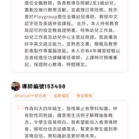
擔任全職教師，負責教導及照顧2至3歲幼兒，
籌劃及推行教學活動，並處理日常班務。我亦
曾於Playgroup擔任全職幼兒導師，教授中文
認字班及英語拼音課程。 此外，本人持有教育
局認可的檢定教員證明書、特殊幼兒工作員、
幼兒工作員及幼兒中心主管註冊證。我具備良
好中英文語言能力，並熟悉文書、簡報及教學
影像製作等電腦技能。本人亦有4年補習經驗以
及曾經擔任功課輔導班導師，上課時可預備筆
記、保證耐心教導、時間穩定。
導師編號
153498
WhatsAPP問功課
長期補習
應試策略
作為科大四年級生，我唔單止有學科知識，仲
有耐性同熱誠，鍾意用生活例子解釋抽象概
念，令學生容易明白。我希望能加入香港導師
會，將呢份信念延續落去，幫更多學生搵到學
習嘅自信，用知識創造更好嘅未來。