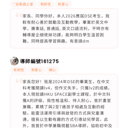
*全英語上堂
有耐性
有愛心
家長、同學你好，本人2026應屆DSE考生，我
較有耐心善於鼓勵及互動教學，畢業於英文中
學，廣東話, 普通話, 英文口語流利，平時亦有
輔導屋企細佬妹功課，能夠明白學生溫習困
難，同時提高學習興趣。有意請dm
導師編號
161275
有耐性
有愛心
細心
家長您好！我是2024年DSE的畢業生，在中文
科考獲閱讀lv4，但作文失手，只獲lv2的成績。
本人現就讀HKU SPACE副學士課程，於中文科
獲A的評級。我性格溫和、待人耐心，曾於畫室
兼職，累積了與2至7歲孩子相處及互動的經
驗，能靈活運用引導與啟發的方式與兒童溝
通，擅長以生動有趣的方式引導幼兒學習。此
外，我曾於中學兼職視藝SBA導師，協助初中及