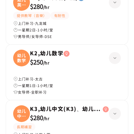
英语
$280
/
hr
(
提供教琴（音樂）
有耐性
上门补习-九龙城
一星期2日-1小时/堂
男导师/女导师-DSE
K2,幼儿数学
幼儿
数学
$250
/
hr
上门补习-太古
一星期1日-1小时/堂
女导师-全职补习
K3,幼儿中文(K3)、幼儿数学(K3)
幼儿
中文
$280
/
hr
(
長期補習