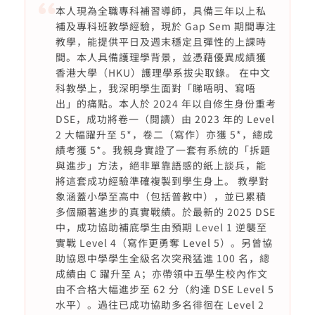
本人現為全職專科補習導師，具備三年以上私
補及專科班教學經驗，現於 Gap Sem 期間專注
教學，能提供平日及週末穩定且彈性的上課時
間。本人具備護理學背景，並憑藉優異成績獲
香港大學（HKU）護理學系拔尖取錄。 在中文
科教學上，我深明學生面對「睇唔明、寫唔
出」的痛點。本人於 2024 年以自修生身份重考
DSE，成功將卷一（閱讀）由 2023 年的 Level
2 大幅躍升至 5*，卷二（寫作）亦獲 5*，總成
績考獲 5*。我親身實證了一套有系統的「拆題
與進步」方法，絕非單靠語感的紙上談兵，能
將這套成功經驗準確複製到學生身上。 教學對
象涵蓋小學至高中（包括普教中），並已累積
多個顯著進步的真實戰績。於最新的 2025 DSE
中，成功協助補底學生由預期 Level 1 逆襲至
實戰 Level 4（寫作更勇奪 Level 5）。另曾協
助協恩中學學生全級名次突飛猛進 100 名，總
成績由 C 躍升至 A；亦帶領中五學生校內作文
由不合格大幅進步至 62 分（約達 DSE Level 5
水平）。過往已成功協助多名徘徊在 Level 2