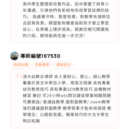
高中學生整理與完善作品，從中掌握了與青少
年溝通、引導他們有系統地完成學習目標的技
巧。 我處事守時、態度有禮，對教學充滿熱忱
且認真負責，期望能有機會協助孩子建立學習
信心，在學業上穩步成長。感謝您撥冗閱讀我
的介紹，期待能與您進一步交流！
導師編號
167530
指導功課
互動教學
課程設計
浸大幼教女導師 本人會耐心，愛心，細心教學
畢業於英文中學及小學，用英文授課 具有專業
幼兒教育技巧 具有專業SEN教育技巧 自備教材
練習 筆記 可24小時wts問功課或學業相關問題
可廣東話/ 普通話教學 面對面教學/ zoom教學
強烈建議面對面教學 教學質素才能有效保證 教
學理念：以輕鬆氛圍，簡單技巧的方法令學生
明白知識