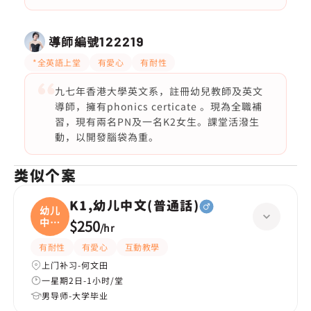
導師編號
122219
*全英語上堂
有愛心
有耐性
九七年香港大學英文系，註冊幼兒教師及英文
導師，擁有phonics certicate 。現為全職補
習，現有兩名PN及一名K2女生。課堂活潑生
動，以開發腦袋為重。
类似个案
K1,幼儿中文(普通話)
幼儿
中文
$250
/
hr
(
有耐性
有愛心
互動教學
上门补习-何文田
一星期2日-1小时/堂
男导师-大学毕业