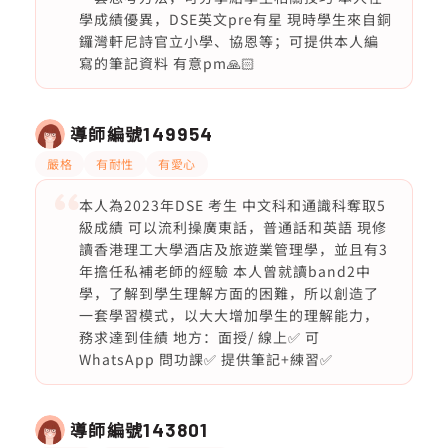
學成績優異，DSE英文pre有星 現時學生來自銅
鑼灣軒尼詩官立小學、協恩等；可提供本人編
寫的筆記資料 有意pm🙏🏻
導師編號
149954
嚴格
有耐性
有愛心
本人為2023年DSE 考生 中文科和通識科奪取5
級成績 可以流利操廣東話，普通話和英語 現修
讀香港理工大學酒店及旅遊業管理學，並且有3
年擔任私補老師的經驗 本人曾就讀band2中
學，了解到學生理解方面的困難，所以創造了
一套學習模式，以大大增加學生的理解能力，
務求達到佳績 地方：面授/ 線上✅ 可
WhatsApp 問功課✅ 提供筆記+練習✅
導師編號
143801