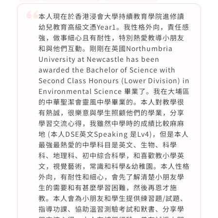
本人現在於香港浸會大學持續教育學院進修讀
幼兒教育高級文憑Year1。我性格外向，責任感
強，做事細心且有耐性，特別熱愛教導小朋友
和與他們互動。剛剛在英國Northumbria
University at Newcastle has been
awarded the Bachelor of Science with
Second Class Honours (Lower Division) in
Environmental Science 畢業了。我在大埔區
的中華聖潔會靈風中學畢業的。本人對教學很
有熱誠，很樂意與學生照顧他們的學業，分享
學習交流心得，我雖然中學時的成績比較麻麻
地 (本人DSE英文Speaking 是Lv4)，但是本人
最強最熱愛的中學科目是英文、生物、科學
科、地理科、初中綜合科學，和喜歡教小學英
文，視覺藝術，常識和科學&幼稚園。本人性格
外向，有耐性和細心，會先了解清楚小朋友學
生的需要和有甚麼學習困難，然後再恩才施
教。本人會為小朋友和學生提供練習題/試題、
指導功課、協助溫習測驗考試和默書、分享學