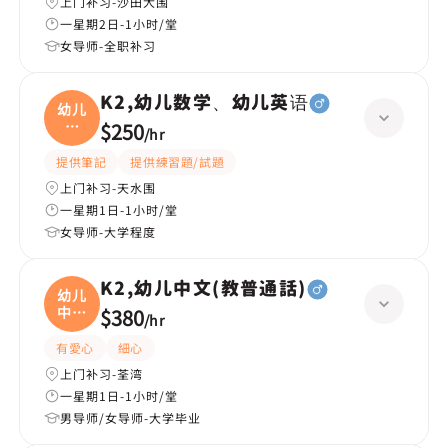
上门补习-沙田大围
一星期2日-1小时/堂
女导师-全职补习
K2,幼儿数学、幼儿英语
幼儿
数
$250
/
hr
学、
提供筆記
提供練習題/試題
上门补习-天水围
一星期1日-1小时/堂
女导师-大学程度
K2,幼儿中文(教普通話)
幼儿
中文
$380
/
hr
(
有愛心
細心
上门补习-荃湾
一星期1日-1小时/堂
男导师/女导师-大学毕业