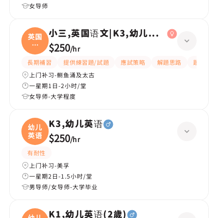
女导师
小三,英国语文|K3,幼儿英语
英国
语
$250
/
hr
文|
長期補習
提供練習題/試題
應試策略
解題思路
題目講解
上门补习-鲗鱼涌及太古
一星期1日-2小时/堂
女导师-大学程度
K3,幼儿英语
幼儿
英语
$250
/
hr
有耐性
上门补习-美孚
一星期2日-1.5小时/堂
男导师/女导师-大学毕业
K1,幼儿英语(2歲)
幼儿