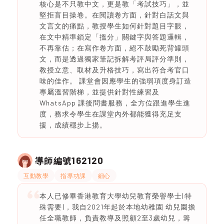
核心是不只教中文，更是教「考試技巧」，並
堅拒盲目操卷。在閱讀卷方面，針對白話文與
文言文的痛點，教授學生如何針對題目字眼，
在文中精準鎖定「搵分」關鍵字與答題邏輯，
不再靠估；在寫作卷方面，絕不鼓勵死背罐頭
文，而是透過獨家筆記拆解考評局評分準則，
教授立意、取材及升格技巧，寫出符合考官口
味的佳作。 課堂會因應學生的強弱項度身訂造
專屬溫習階梯，並提供針對性練習及
WhatsApp 課後問書服務，全方位跟進學生進
度，務求令學生在課堂內外都能獲得充足支
援，成績穩步上揚。
162120
導師編號
互動教學
指導功課
細心
本人已修畢香港教育大學幼兒教育榮譽學士(特
殊需要)，我自2021年起於本地幼稚園 幼兒園擔
任全職教師，負責教導及照顧2至3歲幼兒，籌