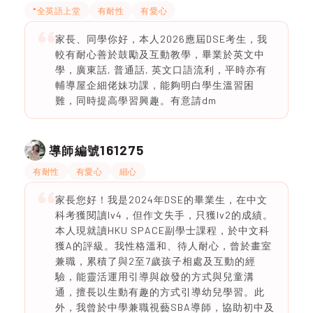
*全英語上堂
有耐性
有愛心
家長、同學你好，本人2026應屆DSE考生，我
較有耐心善於鼓勵及互動教學，畢業於英文中
學，廣東話, 普通話, 英文口語流利，平時亦有
輔導屋企細佬妹功課，能夠明白學生溫習困
難，同時提高學習興趣。有意請dm
161275
導師編號
有耐性
有愛心
細心
家長您好！我是2024年DSE的畢業生，在中文
科考獲閱讀lv4，但作文失手，只獲lv2的成績。
本人現就讀HKU SPACE副學士課程，於中文科
獲A的評級。我性格溫和、待人耐心，曾於畫室
兼職，累積了與2至7歲孩子相處及互動的經
驗，能靈活運用引導與啟發的方式與兒童溝
通，擅長以生動有趣的方式引導幼兒學習。此
外，我曾於中學兼職視藝SBA導師，協助初中及