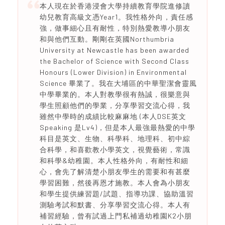
本人現在於香港浸會大學持續教育學院進修讀
幼兒教育高級文憑Year1。我性格外向，責任感
強，做事細心且有耐性，特別熱愛教導小朋友
和與他們互動。剛剛在英國Northumbria
University at Newcastle has been awarded
the Bachelor of Science with Second Class
Honours (Lower Division) in Environmental
Science 畢業了。我在大埔區的中華聖潔會靈風
中學畢業的。本人對教學很有熱誠，很樂意與
學生照顧他們的學業，分享學習交流心得，我
雖然中學時的成績比較麻麻地 (本人DSE英文
Speaking 是Lv4)，但是本人最強最熱愛的中學
科目是英文、生物、科學科、地理科、初中綜
合科學，和喜歡教小學英文，視覺藝術，常識
和科學&幼稚園。本人性格外向，有耐性和細
心，會先了解清楚小朋友學生的需要和有甚麼
學習困難，然後再恩才施教。本人會為小朋友
和學生提供練習題/試題、指導功課、協助溫習
測驗考試和默書、分享學習交流心得。本人有
補習經驗，曾有試過上門私補過幼稚園K2小朋