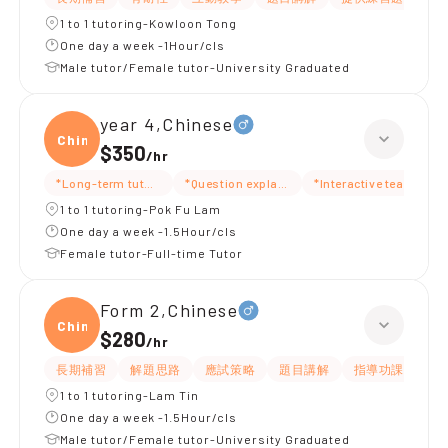
1 to 1 tutoring-Kowloon Tong
One day a week -1Hour/cls
Male tutor/Female tutor-University Graduated
year 4,Chinese
Chine
$350
/
hr
*Long-term tutoring
*Question explanation
*Interactive teaching
1 to 1 tutoring-Pok Fu Lam
One day a week -1.5Hour/cls
Female tutor-Full-time Tutor
Form 2,Chinese
Chine
$280
/
hr
長期補習
解題思路
應試策略
題目講解
指導功課
細
1 to 1 tutoring-Lam Tin
One day a week -1.5Hour/cls
Male tutor/Female tutor-University Graduated