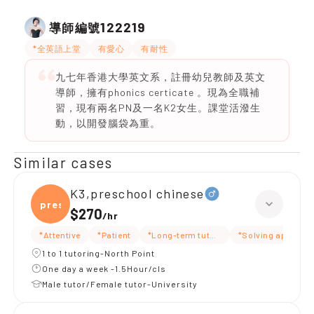
122219
導師編號
*全英語上堂
有愛心
有耐性
九七年香港大學英文系，註冊幼兒教師及英文
導師，擁有phonics certicate 。現為全職補
習，現有兩名PN及一名K2女生。課堂活潑生
動，以開發腦袋為重。
Similar cases
K3,preschool chinese
presc
$270
/
hr
*Attentive
*Patient
*Long-term tutoring
*Solving approac
1 to 1 tutoring-North Point
One day a week -1.5Hour/cls
Male tutor/Female tutor-University