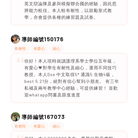
英文辯論隊及參與模擬聯合國的經驗，因此思
辨能力較佳。本人較有耐性，以鼓勵形式教
學，亦會提供各種的練習題及試卷。
150176
導師編號
有耐性
有愛心
細心
你好！本人現時就讀護理系學士學位五年級，
有愛心💗對學生有耐性及細心，運用不同技巧
教授。本人Dse 中文取得5* 通識5 生物4級，
best 5 21分，絕對有信心幫到小朋友。 有三年
私補及兩年教學中心經驗，可提供練習！ 並歡
迎whatapp問書及跟進進度
167073
導師編號
有耐性
有愛心
細心