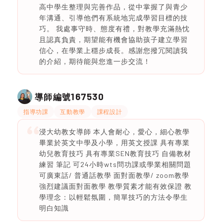
高中學生整理與完善作品，從中掌握了與青少
年溝通、引導他們有系統地完成學習目標的技
巧。 我處事守時、態度有禮，對教學充滿熱忱
且認真負責，期望能有機會協助孩子建立學習
信心，在學業上穩步成長。感謝您撥冗閱讀我
的介紹，期待能與您進一步交流！
167530
導師編號
指導功課
互動教學
課程設計
浸大幼教女導師 本人會耐心，愛心，細心教學
畢業於英文中學及小學，用英文授課 具有專業
幼兒教育技巧 具有專業SEN教育技巧 自備教材
練習 筆記 可24小時wts問功課或學業相關問題
可廣東話/ 普通話教學 面對面教學/ zoom教學
強烈建議面對面教學 教學質素才能有效保證 教
學理念：以輕鬆氛圍，簡單技巧的方法令學生
明白知識