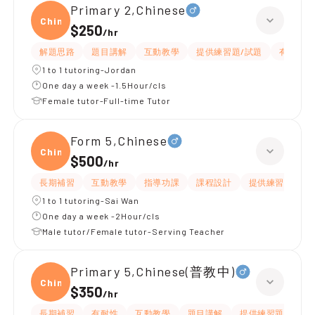
Primary 2,Chinese
Chine
$250
/
hr
解題思路
題目講解
互動教學
提供練習題/試題
有愛心
1 to 1 tutoring-Jordan
One day a week -1.5Hour/cls
Female tutor-Full-time Tutor
Form 5,Chinese
Chine
$500
/
hr
長期補習
互動教學
指導功課
課程設計
提供練習題/試題
1 to 1 tutoring-Sai Wan
One day a week -2Hour/cls
Male tutor/Female tutor-Serving Teacher
Primary 5,Chinese(普教中)
Chine
$350
/
hr
長期補習
有耐性
互動教學
題目講解
提供練習題/試題