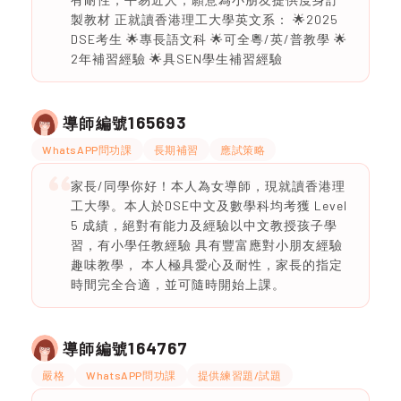
製教材 正就讀香港理工大學英文系： 🌟2025
DSE考生 🌟專長語文科 🌟可全粵/英/普教學 🌟
2年補習經驗 🌟具SEN學生補習經驗
165693
導師編號
WhatsAPP問功課
長期補習
應試策略
家長/同學你好！本人為女導師，現就讀香港理
工大學。本人於DSE中文及數學科均考獲 Level
5 成績，絕對有能力及經驗以中文教授孩子學
習，有小學任教經驗 具有豐富應對小朋友經驗
趣味教學， 本人極具愛心及耐性，家長的指定
時間完全合適，並可隨時開始上課。
164767
導師編號
嚴格
WhatsAPP問功課
提供練習題/試題