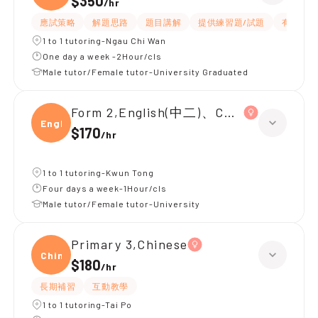
$350
/
hr
應試策略
解題思路
題目講解
提供練習題/試題
有耐性
1 to 1 tutoring-Ngau Chi Wan
One day a week -2Hour/cls
Male tutor/Female tutor-University Graduated
Form 2,English(中二)、Chinese(中二)、
Engli
$170
/
hr
1 to 1 tutoring-Kwun Tong
Four days a week-1Hour/cls
Male tutor/Female tutor-University
Primary 3,Chinese
Chine
$180
/
hr
長期補習
互動教學
1 to 1 tutoring-Tai Po