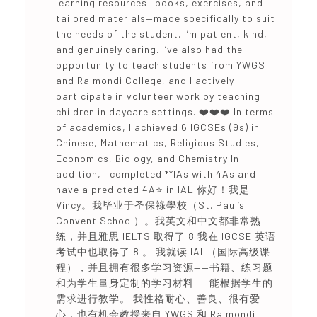
learning resources—books, exercises, and
tailored materials—made specifically to suit
the needs of the student. I’m patient, kind,
and genuinely caring. I’ve also had the
opportunity to teach students from YWGS
and Raimondi College, and I actively
participate in volunteer work by teaching
children in daycare settings. ❤️❤️❤️ In terms
of academics, I achieved 6 IGCSEs (9s) in
Chinese, Mathematics, Religious Studies,
Economics, Biology, and Chemistry In
addition, I completed **IAs with 4As and I
have a predicted 4A⭐️ in IAL 你好！我是
Vincy。我毕业于圣保祿學校（St. Paul’s
Convent School）。我英文和中文都非常熟
练，并且雅思 IELTS 取得了 8 我在 IGCSE 英语
考试中也取得了 8 。 我就读 IAL（国际高级课
程），并且拥有很多学习资源——书籍、练习题
和为学生量身定制的学习材料——能根据学生的
需求进行教学。 我性格耐心、善良、很有爱
心，也有机会教授来自 YWGS 和 Raimondi