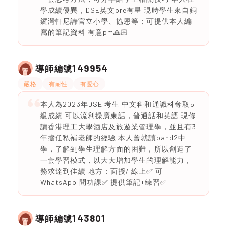
學成績優異，DSE英文pre有星 現時學生來自銅
鑼灣軒尼詩官立小學、協恩等；可提供本人編
寫的筆記資料 有意pm🙏🏻
149954
導師編號
嚴格
有耐性
有愛心
本人為2023年DSE 考生 中文科和通識科奪取5
級成績 可以流利操廣東話，普通話和英語 現修
讀香港理工大學酒店及旅遊業管理學，並且有3
年擔任私補老師的經驗 本人曾就讀band2中
學，了解到學生理解方面的困難，所以創造了
一套學習模式，以大大增加學生的理解能力，
務求達到佳績 地方：面授/ 線上✅ 可
WhatsApp 問功課✅ 提供筆記+練習✅
143801
導師編號