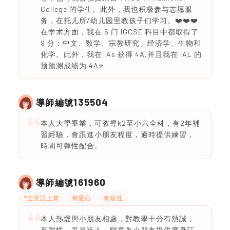
College 的学生。此外，我也积极参与志愿服
务，在托儿所/幼儿园里教孩子们学习。❤️❤️❤️
在学术方面，我在 6 门 IGCSE 科目中都取得了
9 分：中文、数学、宗教研究、经济学、生物和
化学。此外，我在 IAs 获得 4A,并且我在 IAL 的
预预测成绩为 4A⭐️.
135504
導師編號
本人大學畢業，可教導k2至小六全科，有2年補
習經驗，會跟進小朋友程度，適時提供練習，
時間可彈性配合。
161960
導師編號
*全英語上堂
有愛心
有耐性
本人熱愛與小朋友相處，對教學十分有熱誠，
有耐性，平易近人，願意為小朋友提供度身訂