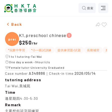
搜索
Female K1,preschool chinese，Tai Wai Tuition recomm
Back
K1,preschool chinese
presc
$250
/
hr
*玩樂中學習
*小一面試訓練
提供練習題/試題
長期補習
應試
1 to 1 tutoring-Tai Wai
One day a week -1Hour/cls
Female tutor-University Graduated
A348886
2026/05/14
Case number
｜Check-in time
tutoring address
Tai Wai,美城苑
Time
逢星期四4:30-5:30
Remark
主要想佢認字同練習