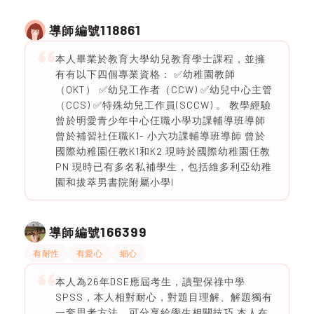
118861
導師編號
本人畢業於教育大學幼兒教育學士課程，並擁
有有以下四個專業資格： ✅幼稚園教師
（QKT） ✅幼兒工作者（CCW) ✅幼兒中心主管
（CCS) ✅特殊幼兒工作員(SCCW) 。 教學經驗
曾於明愛青少年中心仼職小學功課輔導班導師
曾於補習社仼職K1- 小六功課輔導班導師 曾於
國際幼稚園仼教K1和K2 現時於國際幼稚園仼教
PN 現時已有多名私補學生，包括維多利亞幼稚
園和拔萃男書院附屬小學I
166399
導師編號
有耐性
有愛心
細心
本人為26年DSE應屆考生，讀聖保祿中學
SPSS，本人相對耐心，對題目理解、解題獨有
一套思考方法，可分享給學生相關技巧 本人在