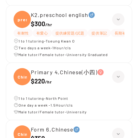
K2,preschool english
presc
$300
/
hr
有耐性
有愛心
提供練習題/試題
提供筆記
長期補習
1 to 1 tutoring-Tseung Kwan O
Two days a week-1Hour/cls
Male tutor/Female tutor-University Graduated
Primary 4,Chinese(小四)
Chine
$220
/
hr
1 to 1 tutoring-North Point
One day a week -1.5Hour/cls
Male tutor/Female tutor-University
Form 6,Chinese
Chine