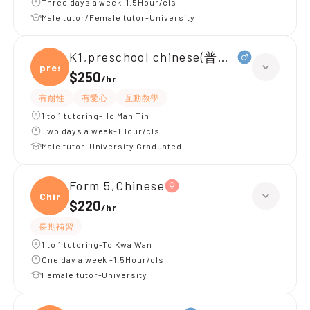
Three days a week-1.5Hour/cls
Male tutor/Female tutor-University
K1,preschool chinese(普通話)
presc
$250
/
hr
有耐性
有愛心
互動教學
1 to 1 tutoring-Ho Man Tin
Two days a week-1Hour/cls
Male tutor-University Graduated
Form 5,Chinese
Chine
$220
/
hr
長期補習
1 to 1 tutoring-To Kwa Wan
One day a week -1.5Hour/cls
Female tutor-University