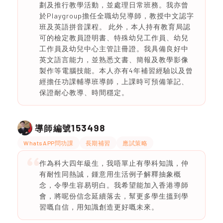
劃及推行教學活動，並處理日常班務。我亦曾
於Playgroup擔任全職幼兒導師，教授中文認字
班及英語拼音課程。 此外，本人持有教育局認
可的檢定教員證明書、特殊幼兒工作員、幼兒
工作員及幼兒中心主管註冊證。我具備良好中
英文語言能力，並熟悉文書、簡報及教學影像
製作等電腦技能。本人亦有4年補習經驗以及曾
經擔任功課輔導班導師，上課時可預備筆記、
保證耐心教導、時間穩定。
153498
導師編號
WhatsAPP問功課
長期補習
應試策略
作為科大四年級生，我唔單止有學科知識，仲
有耐性同熱誠，鍾意用生活例子解釋抽象概
念，令學生容易明白。我希望能加入香港導師
會，將呢份信念延續落去，幫更多學生搵到學
習嘅自信，用知識創造更好嘅未來。