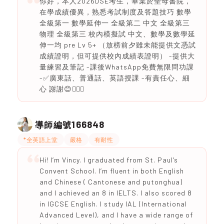
你好，本人2026DSE考生，畢業於聖母書院，
在學成績優異，熟悉考試制度及答題技巧 數學
全級第一 數學延伸一 全級第二 中文 全級第三
物理 全級第三 校內模擬試 中文、數學及數學延
伸一均 pre Lv 5+ （放榜前夕雖未能提供文憑試
成績證明，但可提供校內成績表證明） -提供大
量練習及筆記 -課後WhatsApp免費無限問功課
-✅廣東話、普通話、英語授課 -有責任心、細
心 謝謝😊🙇🏻‍♀️
166848
導師編號
*全英語上堂
嚴格
有耐性
Hi! I’m Vincy. I graduated from St. Paul’s
Convent School. I’m fluent in both English
and Chinese ( Cantonese and putonghua)
and I achieved an 8 in IELTS. I also scored 8
in IGCSE English. I study IAL (International
Advanced Level), and I have a wide range of