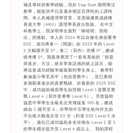
補及專科班教學經驗，現於 Gap Sem 期間專注
教學，能提供平日及週末穩定且彈性的上課時
間。本人具備護理學背景，並憑藉優異成績獲
香港大學（HKU）護理學系拔尖取錄。 在中文
科教學上，我深明學生面對「睇唔明、寫唔
出」的痛點。本人於 2024 年以自修生身份重考
DSE，成功將卷一（閱讀）由 2023 年的 Level
2 大幅躍升至 5*，卷二（寫作）亦獲 5*，總成
績考獲 5*。我親身實證了一套有系統的「拆題
與進步」方法，絕非單靠語感的紙上談兵，能
將這套成功經驗準確複製到學生身上。 教學對
象涵蓋小學至高中（包括普教中），並已累積
多個顯著進步的真實戰績。於最新的 2025 DSE
中，成功協助補底學生由預期 Level 1 逆襲至實
戰 Level 4（寫作更勇奪 Level 5）。另曾協助
協恩中學學生全級名次突飛猛進 100 名，總成
績由 C 躍升至 A；亦帶領中五學生校內作文由
不合格大幅進步至 62 分（約達 DSE Level 5 水
平）。過往已成功協助多名徘徊在 Level 2 至 3
的學生穩步提升至 Level 4 或以上。 我的課程