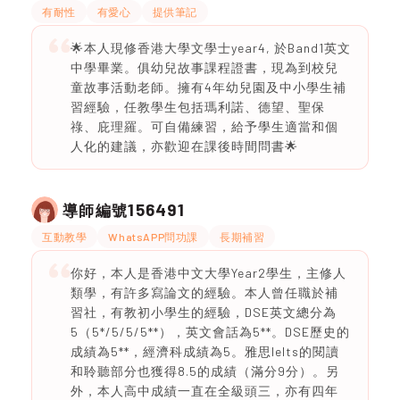
有耐性
有愛心
提供筆記
🌟本人現修香港大學文學士year4, 於Band1英文
中學畢業。俱幼兒故事課程證書，現為到校兒
童故事活動老師。擁有4年幼兒園及中小學生補
習經驗，任教學生包括瑪利諾、德望、聖保
祿、庇理羅。可自備練習，給予學生適當和個
人化的建議，亦歡迎在課後時間問書🌟
156491
導師編號
互動教學
WhatsAPP問功課
長期補習
你好，本人是香港中文大學Year2學生，主修人
類學，有許多寫論文的經驗。本人曾任職於補
習社，有教初小學生的經驗，DSE英文總分為
5（5*/5/5/5**），英文會話為5**。DSE歷史的
成績為5**，經濟科成績為5。雅思Ielts的閱讀
和聆聽部分也獲得8.5的成績（滿分9分）。另
外，本人高中成績一直在全級頭三，亦有四年