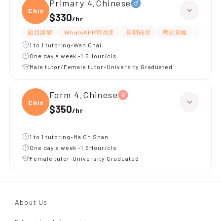
Primary 4,Chinese
Chine
$330
/
hr
題目講解
WhatsAPP問功課
長期補習
應試策略
解題思
1 to 1 tutoring-Wan Chai
One day a week -1.5Hour/cls
Male tutor/Female tutor-University Graduated
Form 4,Chinese
Chine
$350
/
hr
1 to 1 tutoring-Ma On Shan
One day a week -1.5Hour/cls
Female tutor-University Graduated
About Us