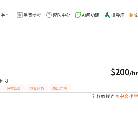
教学
学费参考
帮助中心
AI问功课
揾导师
成
$200
/
h
补习
課程設計
題目講解
應試策略
学校教授语言
中文小