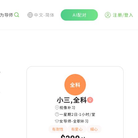
为导师
中文-简体
AI配对
注册/登入
r
全科
学
小三,全科
视像补习
一星期2日-1小时/堂
女导师-全职补习
有耐性
有愛心
細心