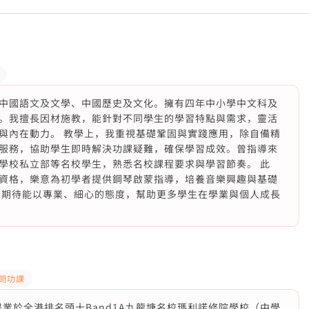
中國語文及文學、中國歷史及文化。擁有四年中小學中文科及
。我擅長因材施教，能針對不同學生的學習特點與需求，靈活
與內在動力。 教學上，我重視基礎鞏固與實踐應用，除自備精
服務，協助學生即時解決功課疑難，確保學習成效。曾指導來
學校私立部等名校學生，熟悉名校課程要求與學習節奏。 此
資格，樂意為初學者提供鋼琴啟蒙指導，培養音樂興趣與基礎
，期待能以專業、細心的態度，幫助更多學生在學業與個人成長
P問功課
畢業於全港排名頭十Band1A九龍塘名校瑪利諾修院學校（中學