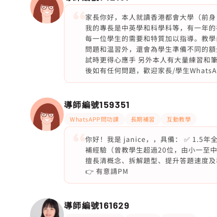
家長你好，本人就讀香港都會大學（前身：
我的專長是中英學和科學科等，有一年的
每一位學生的需要和特質加以指導。教學
問題和温習外，還會為學生準備不同的額
試時更得心應手 另外本人有大量練習和
後如有任何問題，歡迎家長/學生WhatsA
導師編號
159351
WhatsAPP問功課
長期補習
互動教學
你好！我是 janice，，具備： ✅ 1
補經驗（曾教學生超過20位，由小一至中
擅長清概念、拆解題型、提升答題速度及準確度 
👉 有意請PM
導師編號
161629