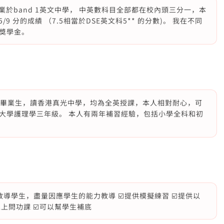
畢業於band 1英文中學， 中英數科目全部都在校內頭三分一，本
 分的成績 （7.5相當於DSE英文科5** 的分數)。 我在不同
獎學金。
23年DSE畢業生，讀香港真光中學，均為全英授課，本人相對耐心，可
大學護理學三年級。 本人有兩年補習經驗，包括小學全科和初
教導學生，盡量因應學生的能力教導 ☑️提供模擬練習 ☑️提供以
線上問功課 ☑️可以幫學生補底