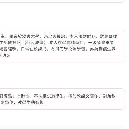
士生，畢業於浸會大學，為全英授課，本人相對耐心，對題目理
生相關技巧 【個人成績】 本人在學成績尚佳，一級榮譽畢業
有補習經驗，日常在校課托，有與同學交流學習，亦為資優生課
問功課
習經驗，有耐性，不抗拒SEN學生。擅於教語文寫作，能兼教
戲劇學位，教學生動有趣。