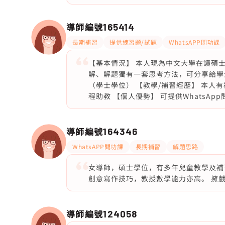
導師編號
165414
長期補習
提供練習題/試題
WhatsAPP問功課
【基本情況】 本人現為中文大學在讀碩
解、解題獨有一套思考方法，可分享給學
（學士學位） 【教學/補習經歷】 本人
程助教 【個人優勢】 可提供WhatsApp
導師編號
164346
WhatsAPP問功課
長期補習
解題思路
女導師，碩士學位，有多年兒童教學及補
創意寫作技巧，教授數學能力亦高。 擁
導師編號
124058