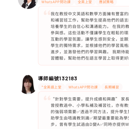
WhatsAPP問功課
全英上堂
應試策略
我在教授中文英語和數學方面擁有豐富的
和補習班工作，幫助學生提高他們的語言
培養學生的自信心和溝通能力。 在我的
參與感。這些活動不僅讓學生在輕鬆的環
互動的學習氛圍，讓學生感到安全，並願
學生的獨特需求，並根據他們的學習風格
進步，並激發他們的學習興趣。 我期待
習體驗，幫助他們在語言學習上取得更好
導師編號
132183
*全英語上堂
WhatsAPP問功課
長期補習
“針對學生需要，提升成績和興趣” 家
曾授教過中、小學私補及補習社，亦有教
的強弱項需要✅透過不同方法，提升學生
助學生由唔識教到識✅期望最重要能為學
步，曾有學生試過由D變A✅同時亦提供W