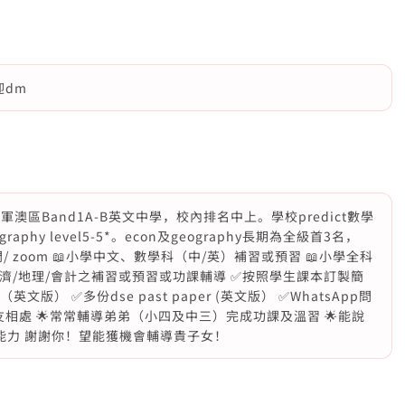
迎dm
軍澳區Band1A-B英文中學，校內排名中上。學校predict數學
，geography level5-5*。econ及geography長期為全級首3名，
上門/ zoom 📖小學中文、數學科（中/英）補習或預習 📖小學全科
經濟/地理/會計之補習或預習或功課輔導 ✅按照學生課本訂製簡
） ✅多份dse past paper (英文版） ✅WhatsApp問
朋友相處 🌟常常輔導弟弟（小四及中三）完成功課及溫習 🌟能說
文能力 謝謝你！望能獲機會輔導貴子女！