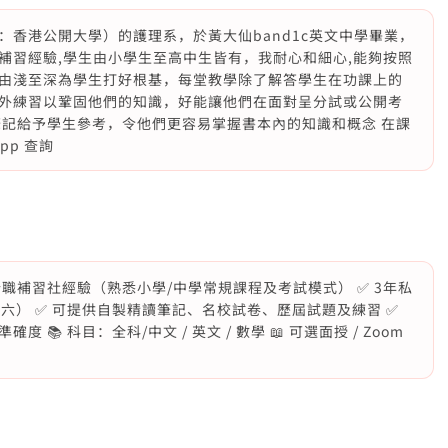
香港公開大學）的護理系，於黃大仙band1c英文中學畢業，
補習經驗,學生由小學生至高中生皆有，我耐心和細心,能夠按照
由淺至深為學生打好根基，每堂教學除了解答學生在功課上的
外練習以鞏固他們的知識，好能讓他們在面對呈分試或公開考
筆記給予學生參考，令他們更容易掌握書本內的知識和概念 在課
pp 查詢
.5年全職補習社經驗（熟悉小學/中學常規課程及考試模式） ✅ 3年私
六） ✅ 可提供自製精讀筆記、名校試卷、歷屆試題及練習 ✅
 科目：全科/中文 / 英文 / 數學 📖 可選面授 / Zoom