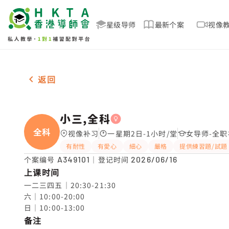
星级导师
最新个案
视像
女-1名 小三,全科，荔景站 补习推介
返回
小三,全科
全科
视像补习
一星期2日-1小时/堂
女导师-全职
有耐性
有愛心
細心
嚴格
提供練習題/試題
个案编号
A349101
｜登记时间
2026/06/16
上课时间
一二三四五｜20:30-21:30

六｜10:00-20:00

日｜10:00-13:00
备注