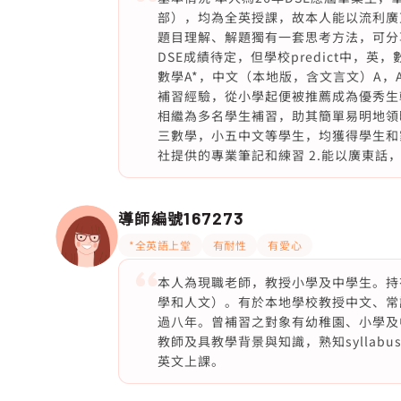
部），均為全英授課，故本人能以流利廣
題目理解、解題獨有一套思考方法，可分
DSE成績待定，但學校predict中，英，數，化
數學A*，中文（本地版，含文言文）A，A le
補習經驗，從小學起便被推薦成為優秀生
相繼為多名學生補習，助其簡單易明地領
三數學，小五中文等學生，均獲得學生和家
社提供的專業筆記和練習 2.能以廣東話，
導師編號
167273
*全英語上堂
有耐性
有愛心
本人為現職老師，教授小學及中學生。持
學和人文）。有於本地學校教授中文、常
過八年。曾補習之對象有幼稚園、小學及
教師及具教學背景與知識，熟知sylla
英文上課。