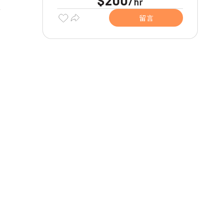
$200
hr
/
留言