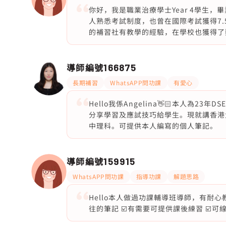
你好，我是職業治療學士Year 4學生，
人熟悉考試制度，也曾在國際考試獲得7.5/9
的補習社有教學的經驗，在學校也獲得了
導師編號
166875
長期補習
WhatsAPP問功課
有愛心
Hello我係Angelina👋🏻本人為
分享學習及應試技巧給學生。現就講香港
中理科。可提供本人編寫的個人筆記。
導師編號
159915
WhatsAPP問功課
指導功課
解題思路
Hello本人做過功課輔導班導師，有耐心
往的筆記 ☑️有需要可提供課後練習 ☑️可