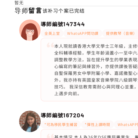
暂无
导师留言
该补习个案已完结
導師編號
147344
全英上堂
WhatsAPP問功課
提供教琴（音樂）
本人現就讀香港大學文學士三年級，主修
全科輔導經驗，學生年齡涵蓋小一至中六
調整教學方法，旨在提升學生的學業表現
心編寫的筆記與練習外，亦提供課後答疑
自聖保羅男女中學附屬小學、嘉諾撒聖心
外，我亦持有英國皇家音樂學院八級鋼琴
技巧。 我深信教育需耐心與同理心並重
上邁步向前。
導師編號
167204
*可為移民學生補習
*彈性上課時間
WhatsAP
基本情況 本人為26年DSE應屆畢業生，