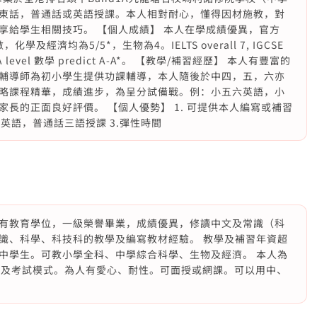
東話，普通話或英語授課。本人相對耐心，懂得因材施教，對
享給學生相關技巧。 【個人成績】 本人在學成績優異，官方
學及經濟均為5/5*，生物為4。IELTS overall 7, IGCSE
vel 數學 predict A-A*。 【教學/補習經歷】 本人有豐富的
輔導師為初小學生提供功課輔導，本人隨後於中四，五，六亦
略課程精華，成績進步，為呈分試備戰。例：小五六英語，小
長的正面良好評價。 【個人優勢】 1. 可提供本人編寫或補習
英語，普通話三語授課 3.彈性時間
有教育學位，一級榮譽畢業，成績優異，修讀中文及常識（科
識、科學、科技科的教學及編寫教材經驗。 教學及補習年資超
中學生。可教小學全科、中學綜合科學、生物及經濟。 本人為
bus及考試模式。為人有愛心、耐性。可面授或網課。可以用中、