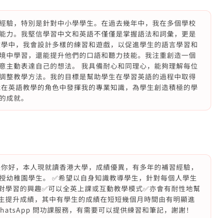
經驗，特別是針對中小學學生。在過去幾年中，我在多個學校
能力。我堅信學習中文和英語不僅僅是掌握語法和詞彙，更是
教學中，我會設計多樣的練習和遊戲，以促進學生的語言學習和
境中學習，還能提升他們的口語和聽力技能。我注重創造一個
意主動表達自己的想法。 我具備耐心和同理心，能夠理解每位
調整教學方法。我的目標是幫助學生在學習英語的過程中取得
能在英語教學的角色中發揮我的專業知識，為學生創造積極的學
的成就。
長你好，本人現就讀香港大學，成績優異，有多年的補習經驗，
授幼稚園學生。 ✅希望以自身知識教導學生，針對每個人學生
對學習的興趣✅可以全英上課或互動教學模式✅亦會有耐性地幫
生提升成績，其中有學生的成績在短短幾個月時間由有明顯進
hatsApp 問功課服務，有需要可以提供練習和筆記，謝謝！