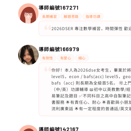
導師編號
167271
長期補習
解題思路
指導功課
2026DSER 專注數學補習，時間彈性 歡
導師編號
166979
有耐性
有愛心
細心
你好！本人為2026dse女考生，畢業於將
level5，econ / bafs(acc) level5
bafs（acc) 則長期為全級首5名。 🉑
（中/英）功課輔導 📖初中以英教數學/
易筆記及題目 ✅不同科目之高中自製筆記（英文版
書服務 🌟有責任心、耐心 🌟喜歡與小
流利廣東話 🌟有一定程度的普通話/英
導師編號
142167