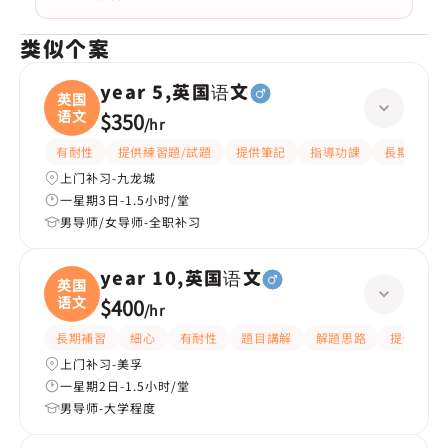
类似个案
year 5,英国语文
英国
语文
$350
/
hr
有耐性
提供練習題/試題
提供筆記
指導功課
長期補習
上门补习-九龙城
一星期3日-1.5小时/堂
男导师/女导师-全职补习
year 10,英国语文
英国
语文
$400
/
hr
長期補習
細心
有耐性
題目講解
解題思路
提供練習
上门补习-美孚
一星期2日-1.5小时/堂
男导师-大学程度