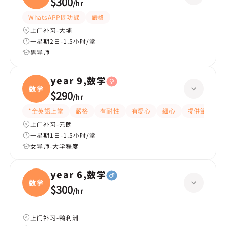
$300
/
hr
WhatsAPP問功課
嚴格
上门补习-大埔
一星期2日-1.5小时/堂
男导师
year 9,数学
数学
$290
/
hr
*全英語上堂
嚴格
有耐性
有愛心
細心
提供筆記
上门补习-元朗
一星期1日-1.5小时/堂
女导师-大学程度
year 6,数学
数学
$300
/
hr
上门补习-鸭利洲