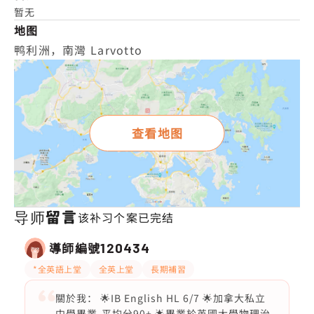
暂无
地图
鸭利洲，南灣 Larvotto
查看地图
导师留言
该补习个案已完结
導師編號
120434
*全英語上堂
全英上堂
長期補習
關於我： 🌟IB English HL 6/7 🌟加拿大私立
中學畢業-平均分90+ 🌟畢業於英國大學物理治