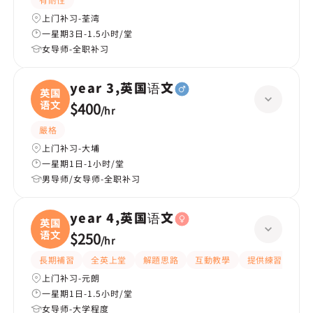
上门补习-荃湾
一星期3日-1.5小时/堂
女导师-全职补习
year 3,英国语文
英国
语文
$400
/
hr
嚴格
上门补习-大埔
一星期1日-1小时/堂
男导师/女导师-全职补习
year 4,英国语文
英国
语文
$250
/
hr
長期補習
全英上堂
解題思路
互動教學
提供練習題/試題
上门补习-元朗
一星期1日-1.5小时/堂
女导师-大学程度