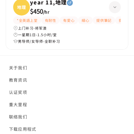
year 11,地理
地理
$450
/
hr
*全英語上堂
有耐性
有愛心
細心
提供筆記
提供練習
上门补习-将军澳
一星期1日-1.5小时/堂
男导师/女导师-全职补习
关于我们
教育资讯
认证奖项
重大里程
联络我们
下载应用程式