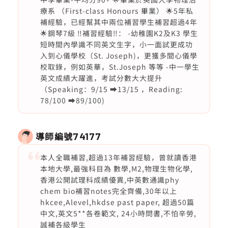
療系 （First-class Honours 畢業） 🌟5年私
補經驗，已經幫其中兩位補習學生補習超過4年
🌟鋼琴7級 ‼️補習經驗‼️： -幼稚園K2及K3 學生
短時間內學識不同英文生字，小一面試更成功
入到心儀學校（St. Joseph)，更獲多間心儀學
校取錄，例如英華，St.Joseph 等等 -中一學生
英文成績大躍進，考試分數大大提升
（Speaking：9/15 ➡️13/15 ，Reading:
78/100 ➡️89/100)
導師編號
74177
本人全職補習,超過13年補習經驗，曾就讀香港
本地大學,最強科目為 數學,M2,物理生物化學,
香港公開試理科成績優異,中英數通識phy
chem bio補習notes完全齊備,30年以上
hkcee,Alevel,hkdse past paper, 超過50篇
中文,英文5**各卷範文, 24小時問書,不怕辛勞,
誠補各級學生