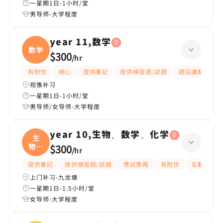
一星期1日-1小时/堂
男导师-大学程度
year 11,数学
数学
$300
/
hr
有耐性
細心
提供筆記
提供練習題/試題
題目講解
解
视像补习
一星期1日-1小时/堂
男导师/女导师-大学程度
year 10,生物、数学、化学
生
物、
$300
/
hr
数学
提供筆記
提供練習題/試題
應試策略
有耐性
互動教學
上门补习-九龙塘
一星期1日-1.5小时/堂
女导师-大学程度