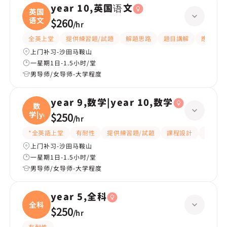
year 10,英国语文
英国
语文
$260
/
hr
全英上堂
提供練習題/試題
解題思路
題目講解
應試策略
上门补习-沙田马鞍山
一星期1日-1.5小时/堂
男导师/女导师-大学程度
year 9,数学|year 10,数学
数
学|ye
$250
/
hr
*全英語上堂
有耐性
提供練習題/試題
課程設計
題目講
上门补习-沙田马鞍山
一星期1日-1.5小时/堂
男导师/女导师-大学程度
year 5,全科
全科
$250
/
hr
有耐性