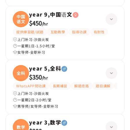
year 9,中国语文
中国
语文
$450
/
hr
提供練習題/試題
互動教學
指導功課
有耐性
上门补习-沙田火炭
一星期1日-1.5小时/堂
女导师-全职补习
year 5,全科
全科
$350
/
hr
WhatsAPP問功課
長期補習
解題思路
題目講解
課程設
上门补习-沙田火炭
一星期2日-2小时/堂
男导师/女导师-全职补习
year 3,数学
数学