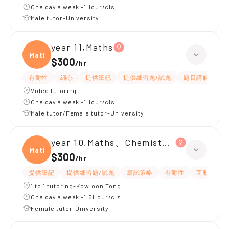
One day a week -1Hour/cls
Male tutor-University
year 11,Maths
Maths
$300
/
hr
有耐性
細心
提供筆記
提供練習題/試題
題目講解
解
Video tutoring
One day a week -1Hour/cls
Male tutor/Female tutor-University
year 10,Maths、Chemistry、Biology
Maths
$300
/
hr
提供筆記
提供練習題/試題
應試策略
有耐性
互動教學
1 to 1 tutoring-Kowloon Tong
One day a week -1.5Hour/cls
Female tutor-University