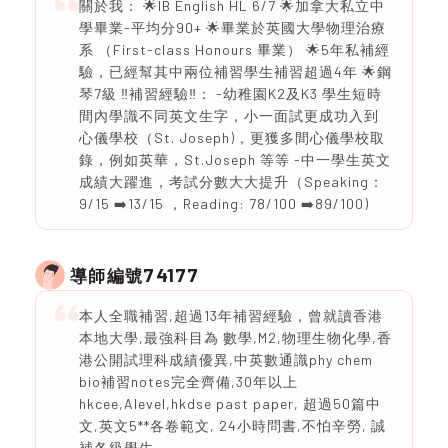
關於我： 🌟IB English HL 6/7 🌟加拿大私立中
學畢業-平均分90+ 🌟畢業於英國大學物理治療
系 （First-class Honours 畢業） 🌟5年私補經
驗，已經幫其中兩位補習學生補習超過4年 🌟鋼
琴7級 ‼️補習經驗‼️： -幼稚園K2及K3 學生短時
間內學識不同英文生字，小一面試更成功入到
心儀學校（St. Joseph)，更獲多間心儀學校取
錄，例如英華，St.Joseph 等等 -中一學生英文
成績大躍進，考試分數大大提升（Speaking：
9/15 ➡️13/15 ，Reading: 78/100 ➡️89/100)
74177
導師編號
本人全職補習,超過13年補習經驗，曾就讀香港
本地大學,最強科目為 數學,M2,物理生物化學,香
港公開試理科成績優異,中英數通識phy chem
bio補習notes完全齊備,30年以上
hkcee,Alevel,hkdse past paper, 超過50篇中
文,英文5**各卷範文, 24小時問書,不怕辛勞, 誠
補各級學生