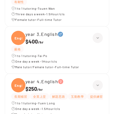
有耐性
1 to 1 tutoring-Tsuen Wan
Three days a week-1.5Hour/cls
Female tutor-Full-time Tutor
year 3,English
Engli
$400
/
hr
嚴格
1 to 1 tutoring-Tai Po
One day a week -1Hour/cls
Male tutor/Female tutor-Full-time Tutor
year 4,English
Engli
$250
/
hr
長期補習
全英上堂
解題思路
互動教學
提供練習題/試題
1 to 1 tutoring-Yuen Long
One day a week -1.5Hour/cls