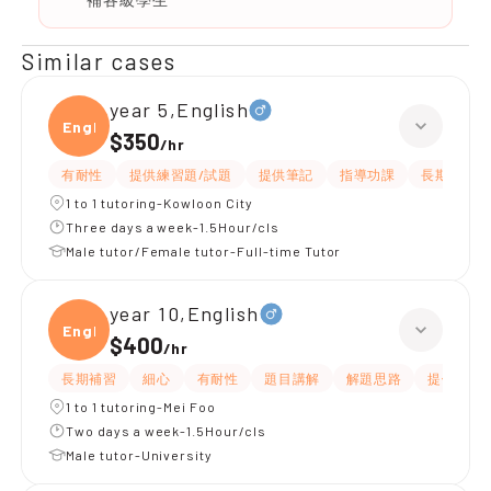
Similar cases
year 5,English
Engli
$350
/
hr
有耐性
提供練習題/試題
提供筆記
指導功課
長期補習
1 to 1 tutoring-Kowloon City
Three days a week-1.5Hour/cls
Male tutor/Female tutor-Full-time Tutor
year 10,English
Engli
$400
/
hr
長期補習
細心
有耐性
題目講解
解題思路
提供練習
1 to 1 tutoring-Mei Foo
Two days a week-1.5Hour/cls
Male tutor-University