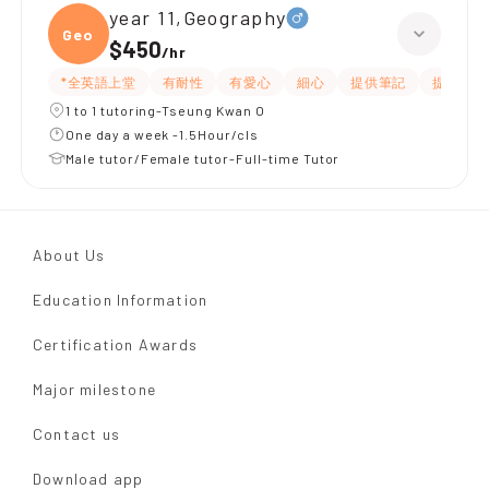
year 11,Geography
Geogr
$450
/
hr
*全英語上堂
有耐性
有愛心
細心
提供筆記
提供練習
1 to 1 tutoring-Tseung Kwan O
One day a week -1.5Hour/cls
Male tutor/Female tutor-Full-time Tutor
About Us
Education Information
Certification Awards
Major milestone
Contact us
Download app