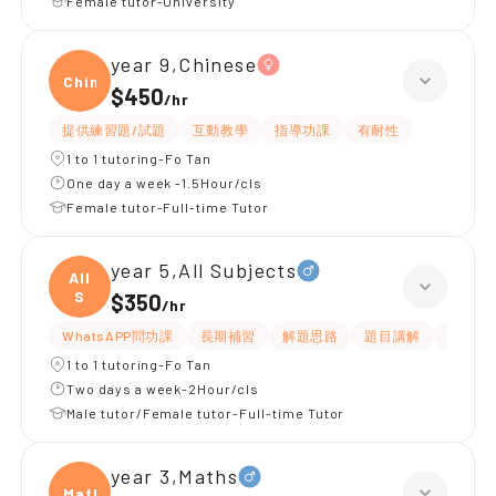
Female tutor-University
year 9,Chinese
Chine
$450
/
hr
提供練習題/試題
互動教學
指導功課
有耐性
1 to 1 tutoring-Fo Tan
One day a week -1.5Hour/cls
Female tutor-Full-time Tutor
year 5,All Subjects
All
S
$350
/
hr
WhatsAPP問功課
長期補習
解題思路
題目講解
課程設
1 to 1 tutoring-Fo Tan
Two days a week-2Hour/cls
Male tutor/Female tutor-Full-time Tutor
year 3,Maths
Maths