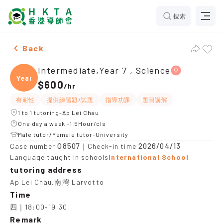
搜索
Female Intermediate,Year 7 , Science ，Ap Lei Chau T
Back
Intermediate,Year 7 , Science
Year
$600
/
hr
有耐性
提供練習題/試題
指導功課
題目講解
1 to 1 tutoring-Ap Lei Chau
One day a week -1.5Hour/cls
Male tutor/Female tutor-University
O8507
2026/04/13
Case number
｜Check-in time
Language taught in schools
International School
tutoring address
Ap Lei Chau,南灣 Larvotto
Time
四｜18:00-19:30
Remark