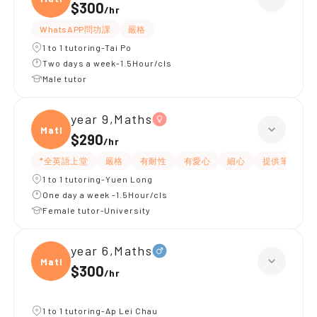
$300
/
hr
WhatsAPP問功課
嚴格
1 to 1 tutoring-Tai Po
Two days a week-1.5Hour/cls
Male tutor
year 9,Maths
Maths
$290
/
hr
*全英語上堂
嚴格
有耐性
有愛心
細心
提供筆記
1 to 1 tutoring-Yuen Long
One day a week -1.5Hour/cls
Female tutor-University
year 6,Maths
Maths
$300
/
hr
1 to 1 tutoring-Ap Lei Chau