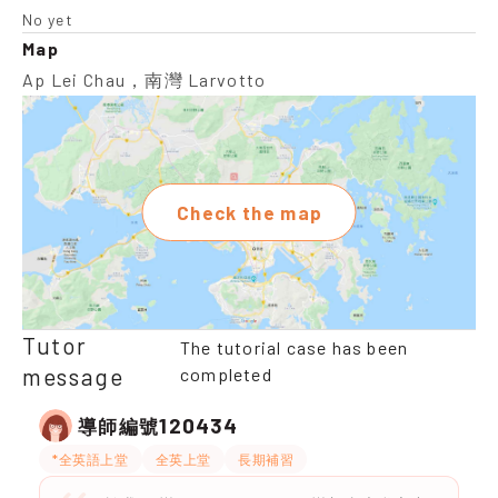
No yet
Map
Ap Lei Chau，南灣 Larvotto
Check the map
Tutor
The tutorial case has been
message
completed
120434
導師編號
*全英語上堂
全英上堂
長期補習