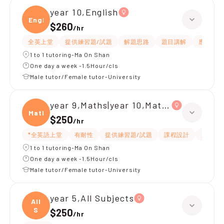
year 10,English
Engli
$260
/
hr
全英上堂
提供練習題/試題
解題思路
題目講解
應試策略
1 to 1 tutoring-Ma On Shan
One day a week -1.5Hour/cls
Male tutor/Female tutor-University
year 9,Maths|year 10,Maths
Maths
$250
/
hr
*全英語上堂
有耐性
提供練習題/試題
課程設計
題目講
1 to 1 tutoring-Ma On Shan
One day a week -1.5Hour/cls
Male tutor/Female tutor-University
year 5,All Subjects
All
S
$250
/
hr