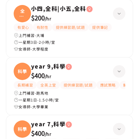
小四,全科|小五,全科
全
科|
$200
/
hr
小五
有愛心
有耐性
提供練習題/試題
提供筆記
上門補習-大埔
一星期3日-2小時/堂
女導師-大學程度
year 9,科學
科學
$400
/
hr
長期補習
全英上堂
提供練習題/試題
應試策略
解題思路
上門補習-跑馬地
一星期1日-1.5小時/堂
女導師-大學畢業
year 7,科學
科學
$400
/
hr