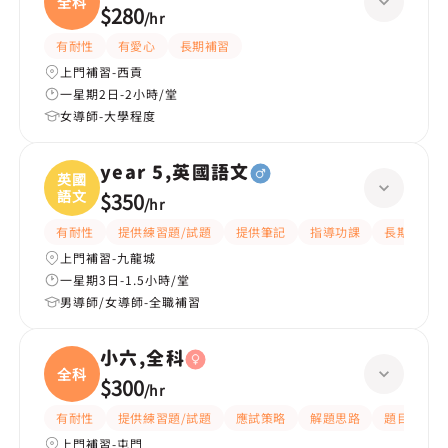
全科
$280
/
hr
有耐性
有愛心
長期補習
上門補習-西貢
一星期2日-2小時/堂
女導師-大學程度
year 5,英國語文
英國
語文
$350
/
hr
有耐性
提供練習題/試題
提供筆記
指導功課
長期補習
上門補習-九龍城
一星期3日-1.5小時/堂
男導師/女導師-全職補習
小六,全科
全科
$300
/
hr
有耐性
提供練習題/試題
應試策略
解題思路
題目講解
上門補習-屯門