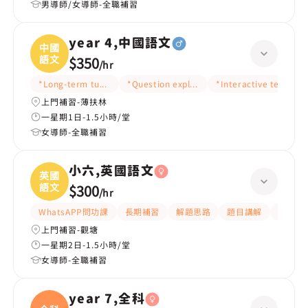
男導師/女導師-全職補習
year 4,中國語文
中國
語文
$350
/
hr
*Long-term tutoring
*Question explanation
*Interactive teaching
上門補習-薄扶林
一星期1日-1.5小時/堂
女導師-全職補習
小六,英國語文
英國
語文
$300
/
hr
WhatsAPP問功課
長期補習
解題思路
題目講解
提供練
上門補習-觀塘
一星期2日-1.5小時/堂
女導師-全職補習
year 7,全科