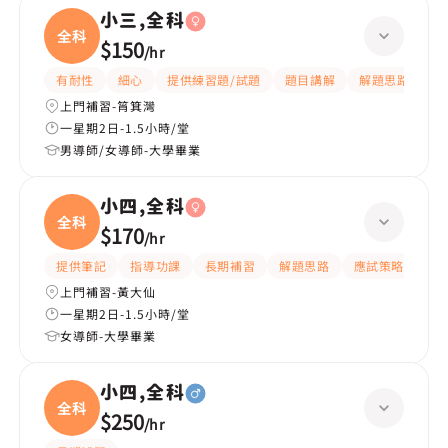
小三,全科
全科
$150
/
hr
有耐性
細心
提供練習題/試題
題目講解
解題思路
上門補習-筲箕灣
一星期2日-1.5小時/堂
男導師/女導師-大學畢業
小四,全科
全科
$170
/
hr
提供筆記
指導功課
長期補習
解題思路
應試策略
提
上門補習-黃大仙
一星期2日-1.5小時/堂
女導師-大學畢業
小四,全科
全科
$250
/
hr