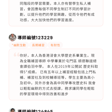
同階段的學習需要。本人亦有替學生私人補
習，會因應每個不同學生制訂不同的學習計
劃，以提升他們的學習興趣，從而令他們有成
功感，大大加快他們的學習進度。
導師編號
123229
*幽默生動
長期補習
有耐性
你好，本人為香港浸會大學歷史系畢業生。現
為全職補習導師 中學畢業於屯門區 順德聯誼總
會譚伯羽中學。 本人在2019年公開試 歷史科取
得5*成績。 已有五年以上補習經驗包括上門私
補、補習社及到校輔導班等，學生主要為高小
及初中。另外亦會為高中同學專攻歷史科 我會
以輕鬆幽默的方式去授課，務求讓同學在輕鬆
的學習環境中得到改善和進步
導師編號
124845