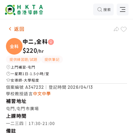
搜索
女-1名 中二,全科，屯門 補習推介
返回
中二,全科
全科
$220
/
hr
提供練習題/試題
提供筆記
上門補習-屯門
一星期1日-1.5小時/堂
女導師-大學程度
個案編號
｜登記時間
A347232
2026/04/13
學校教授語言
中文中學
補習地址
屯門,屯門市廣場
上課時間
一二三四｜17:30-21:00
備註