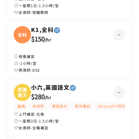
一星期1日-1.5小時/堂
女導師-現職教師
K1,全科
全科
$150
/
hr
視像補習
-1小時/堂
男導師-DSE
小六,英國語文
英國
語文
$280
/
hr
嚴格
有耐性
課程設計
提供筆記
WhatsAPP問功課
上門補習-北角
一星期3日-1.5小時/堂
女導師-全職補習