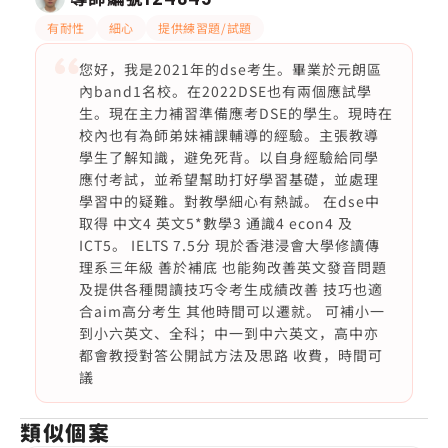
有耐性
細心
提供練習題/試題
您好，我是2021年的dse考生。畢業於元朗區
內band1名校。在2022DSE也有兩個應試學
生。現在主力補習準備應考DSE的學生。現時在
校內也有為師弟妹補課輔導的經驗。主張教導
學生了解知識，避免死背。以自身經驗給同學
應付考試，並希望幫助打好學習基礎，並處理
學習中的疑難。對教學細心有熱誠。 在dse中
取得 中文4 英文5*數學3 通識4 econ4 及
ICT5。 IELTS 7.5分 現於香港浸會大學修讀傳
理系三年級 善於補底 也能夠改善英文發音問題
及提供各種閱讀技巧令考生成績改善 技巧也適
合aim高分考生 其他時間可以遷就。 可補小一
到小六英文、全科；中一到中六英文，高中亦
都會教授對答公開試方法及思路 收費，時間可
議
類似個案