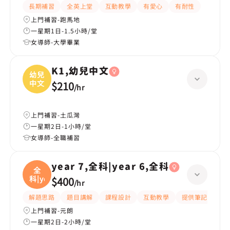
長期補習
全英上堂
互動教學
有愛心
有耐性
上門補習-跑馬地
一星期1日-1.5小時/堂
女導師-大學畢業
K1,幼兒中文
幼兒
中文
$210
/
hr
上門補習-土瓜灣
一星期2日-1小時/堂
女導師-全職補習
year 7,全科|year 6,全科
全
科|ye
$400
/
hr
解題思路
題目講解
課程設計
互動教學
提供筆記
嚴
上門補習-元朗
一星期2日-2小時/堂