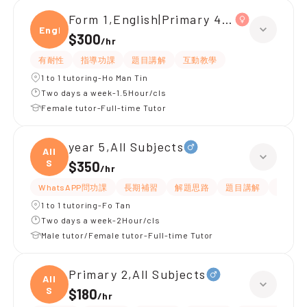
Form 1,English|Primary 4,All Subjects
Engli
$300
/
hr
有耐性
指導功課
題目講解
互動教學
1 to 1 tutoring-Ho Man Tin
Two days a week-1.5Hour/cls
Female tutor-Full-time Tutor
year 5,All Subjects
All
S
$350
/
hr
WhatsAPP問功課
長期補習
解題思路
題目講解
課程設
1 to 1 tutoring-Fo Tan
Two days a week-2Hour/cls
Male tutor/Female tutor-Full-time Tutor
Primary 2,All Subjects
All
S
$180
/
hr