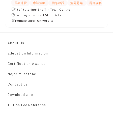
長期補習
應試策略
指導功課
解題思路
題目講解
課
1 to 1 tutoring-Sha Tin Town Centre
Two days a week-1.5Hour/cls
Female tutor-University
About Us
Education Information
Certification Awards
Major milestone
Contact us
Download app
Tuition Fee Reference