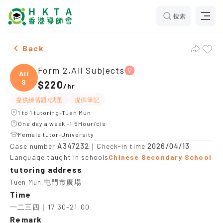
搜索
Female Form 2,All Subjects，Tuen Mun Tuition recomm
Back
Form 2,All Subjects
All
S
$220
/
hr
提供練習題/試題
提供筆記
1 to 1 tutoring-Tuen Mun
One day a week -1.5Hour/cls
Female tutor-University
A347232
2026/04/13
Case number
｜Check-in time
Language taught in schools
Chinese Secondary School
tutoring address
Tuen Mun,屯門市廣場
Time
一二三四｜17:30-21:00
Remark