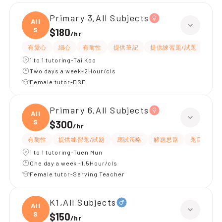
Primary 3,All Subjects
All
S
$180
/
hr
有愛心
細心
有耐性
提供筆記
提供練習題/試題
指導
1 to 1 tutoring-Tai Koo
Two days a week-2Hour/cls
Female tutor-DSE
Primary 6,All Subjects
All
S
$300
/
hr
有耐性
提供練習題/試題
應試策略
解題思路
題目講解
1 to 1 tutoring-Tuen Mun
One day a week -1.5Hour/cls
Female tutor-Serving Teacher
K1,All Subjects
All
S
$150
/
hr