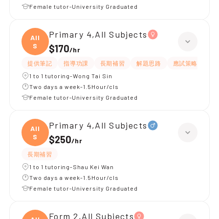
Female tutor-University Graduated
Primary 4,All Subjects
All
S
$170
/
hr
提供筆記
指導功課
長期補習
解題思路
應試策略
提
1 to 1 tutoring-Wong Tai Sin
Two days a week-1.5Hour/cls
Female tutor-University Graduated
Primary 4,All Subjects
All
S
$250
/
hr
長期補習
1 to 1 tutoring-Shau Kei Wan
Two days a week-1.5Hour/cls
Female tutor-University Graduated
Form 2,All Subjects