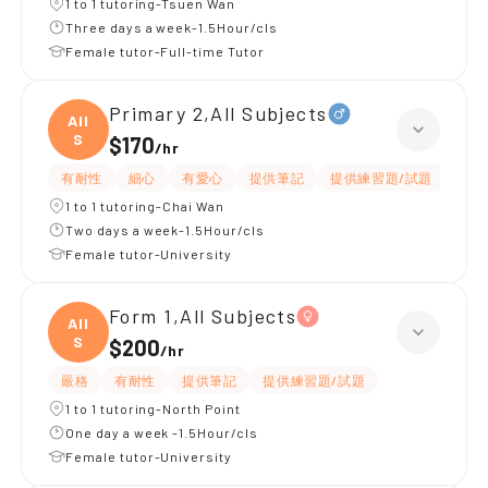
1 to 1 tutoring-Tsuen Wan
Three days a week-1.5Hour/cls
Female tutor-Full-time Tutor
Primary 2,All Subjects
All
S
$170
/
hr
有耐性
細心
有愛心
提供筆記
提供練習題/試題
指導
1 to 1 tutoring-Chai Wan
Two days a week-1.5Hour/cls
Female tutor-University
Form 1,All Subjects
All
S
$200
/
hr
嚴格
有耐性
提供筆記
提供練習題/試題
1 to 1 tutoring-North Point
One day a week -1.5Hour/cls
Female tutor-University