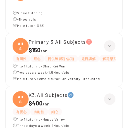
Video tutoring
-1Hour/cls
Male tutor-DSE
Primary 3,All Subjects
All
S
$150
/
hr
有耐性
細心
提供練習題/試題
題目講解
解題思路
1 to 1 tutoring-Shau Kei Wan
Two days a week-1.5Hour/cls
Male tutor/Female tutor-University Graduated
K3,All Subjects
All
S
$400
/
hr
有愛心
有耐性
細心
1 to 1 tutoring-Happy Valley
Three days a week-1Hour/cls