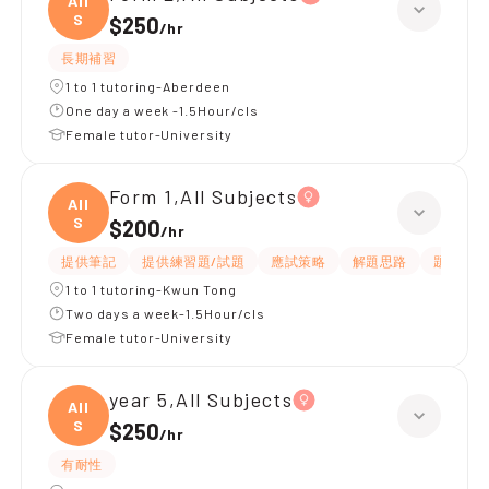
All
S
$250
/
hr
長期補習
1 to 1 tutoring-Aberdeen
One day a week -1.5Hour/cls
Female tutor-University
Form 1,All Subjects
All
S
$200
/
hr
提供筆記
提供練習題/試題
應試策略
解題思路
題目講解
1 to 1 tutoring-Kwun Tong
Two days a week-1.5Hour/cls
Female tutor-University
year 5,All Subjects
All
S
$250
/
hr
有耐性