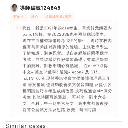
124845
導師編號
有耐性
細心
提供練習題/試題
您好，我是2021年的dse考生。畢業於元朗區內
band1名校。在2022DSE也有兩個應試學生。
現在主力補習準備應考DSE的學生。現時在校內
也有為師弟妹補課輔導的經驗。主張教導學生
了解知識，避免死背。以自身經驗給同學應付
考試，並希望幫助打好學習基礎，並處理學習
中的疑難。對教學細心有熱誠。 在dse中取得
中文4 英文5*數學3 通識4 econ4 及ICT5。
IELTS 7.5分 現於香港浸會大學修讀傳理系三年
級 善於補底 也能夠改善英文發音問題 及提供各
種閱讀技巧令考生成績改善 技巧也適合aim高分
考生 其他時間可以遷就。 可補小一到小六英
文、全科；中一到中六英文，高中亦都會教授
對答公開試方法及思路 收費，時間可議
Similar cases