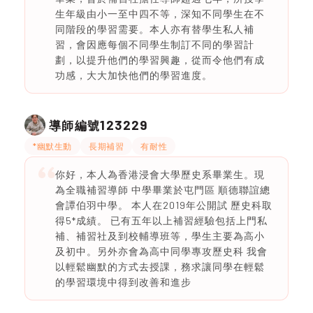
生年級由小一至中四不等，深知不同學生在不
同階段的學習需要。本人亦有替學生私人補
習，會因應每個不同學生制訂不同的學習計
劃，以提升他們的學習興趣，從而令他們有成
功感，大大加快他們的學習進度。
123229
導師編號
*幽默生動
長期補習
有耐性
你好，本人為香港浸會大學歷史系畢業生。現
為全職補習導師 中學畢業於屯門區 順德聯誼總
會譚伯羽中學。 本人在2019年公開試 歷史科取
得5*成績。 已有五年以上補習經驗包括上門私
補、補習社及到校輔導班等，學生主要為高小
及初中。另外亦會為高中同學專攻歷史科 我會
以輕鬆幽默的方式去授課，務求讓同學在輕鬆
的學習環境中得到改善和進步