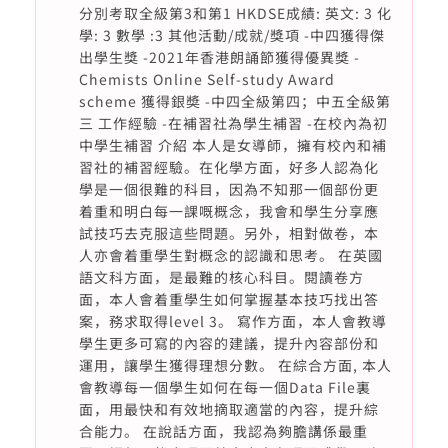
分別考取全級第3和第1 HKDSE成績: 英文: 3 化
學: 3 數學 :3 其他活動/成就/獎項 -中四獲得傑
出學生獎 -2021年香港朗誦節獲得優異獎 -
Chemists Online Self-study Award
scheme 獲得銀奬 -中四全級第四；中五全級第
三 工作經驗 -在補習社為學生補習 -在校內為初
中學生補習 介紹 本人是女導師，擁有校內和補
習社的補習經驗。在化學方面，好多人認為化
學是一個很難的科目，因為不知那一個部份更
着重和明白每一課嘅概念，我會和學生分享應
試技巧去克服這些問題。另外，相對做卷，本
人亦會着重學生對概念的認識和思考。 在英國
語文科方面，是最難的核心科目。閱讀卷方
面，本人會着重學生如何掌握基本技巧找出答
案，務求取得level 3。 寫作方面，本人會教導
學生更多可寫的內容的建議，提升內容部份和
運用，讓學生獲得理想分數。 在綜合方面, 本人
會教導每一個學生如何在每一個Data File裏
面，用最快和有效地摘取適當的內容，提升綜
合能力。 在說話方面，我認為夠膽講係最重