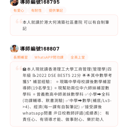
導師編號
168795
有愛心
有耐性
提供筆記
本人就讀於港大何鴻築社區書院 可以有自制筆
記
導師編號
168807
長期補習
WhatsAPP問功課
全英上堂
🏫本人現就讀香港理工大學工商管理(管理學)四
年級 📝2022 DSE BEST5 22分 🌟🌟其中數學考
獲5* 補習經驗： 🔅現職中學母校課後數學補習
導師(19名學生) 🔅現幫助兩位中六師妹補習數
學科 🔅曾義教高中師弟妹數學科 ✅小學➡️全科
(功課輔導、默書測驗) ✅中學➡️數學(補底/Lv3-
>4)、經濟(每一課有自製筆記) ✅接受課後
whatsapp問書 💭日校教師評語(成績表)： 有
責任心、有領導才能、做事耐心、樂於助人