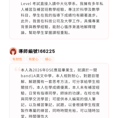
Level 考試直接入讀中大化學系。我擁有多年私
人補習及補習班教學經驗，專注於科學及數學
科目，學生在我的指導下成績均有顯著進步。
此外，我曾在科技公司及大學工作，具備專業
背景與教學經驗，能耐心循序漸進地解釋理
論，幫助學生掌握課程重點。
導師編號
166225
有耐性
有愛心
細心
本人為2026年DSE應屆畢業生，就讀於一間
band1A英文中學，本人相對耐心，對題目理
解、解題獨有一套思考方法，可分享給學生相
關技巧，本人在學成績優異，本人未有補習經
驗，日常有指導同學，師妹的功課，在校也有
與同學交流學習；可提供本人編寫的個人筆
記，以及補習筆記，試題，以會根據學生程度
製作專屬的練習，同時時間充裕，可以隨時加
堂，時間彈性大