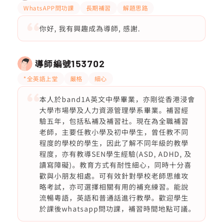
WhatsAPP問功課
長期補習
解題思路
你好, 我有興趣成為導師, 感謝.
導師編號
153702
*全英語上堂
嚴格
細心
本人於band1A英文中學畢業，亦剛從香港浸會
大學市場學及人力資源管理學系畢業。補習經
驗五年，包括私補及補習社。現在為全職補習
老師，主要任教小學及初中學生，曾任教不同
程度的學校的學生，因此了解不同年級的教學
程度，亦有教導SEN學生經驗(ASD, ADHD, 及
讀寫障礙)。教育方式有耐性細心，同時十分喜
歡與小朋友相處。可有效針對學校老師思維攻
略考試，亦可選擇相關有用的補充練習。能說
流暢粵語，英語和普通話進行教學。歡迎學生
於課後whatsapp問功課，補習時間地點可議。