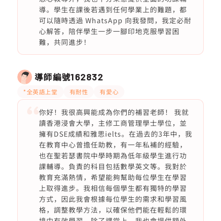
導。學生在課後若遇到任何學業上的難題，都
可以隨時透過 WhatsApp 向我發問，我定必耐
心解答，陪伴學生一步一腳印地克服學習困
難，共同進步！
導師編號
162832
*全英語上堂
有耐性
有愛心
你好！我很高興能成為你們的補習老師！ 我就
讀香港浸會大學，主修工商管理學士學位，並
擁有DSE成績和雅思ielts。在過去的3年中，我
在教育中心曾擔任助教，有一年私補的經驗，
也在聖若瑟書院中學時期為低年級學生進行功
課輔導。負責的科目包括數學英文等。我對於
教育充滿熱情，希望能夠幫助每位學生在學習
上取得進步。我相信每個學生都有獨特的學習
方式，因此我會根據每位學生的需求和學習風
格，調整教學方法，以確保他們能在輕鬆的環
境中有效學習。除了課堂上，我也會提供額外