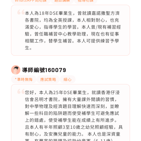
本人為18年DSE畢業生，曾就讀嘉諾撒聖方濟
各書院，均為全英授課，本人相對耐心，也充
滿愛心，指導學生的學習。本人曾/現有補習經
驗，曾任職補習中心教學助理，現在也有從事
相關工作，替學生補習。本人可提供練習予學
生。
導師編號
160079
*準時無悔
應試策略
細心
您好，本人為25年DSE畢業生，就讀香港仔浸
信會呂明才書院，擁有大量課外閱讀的習慣，
對中學物理及經濟題目理解快速而深刻，並瞭
解一些科目的陷阱題而使受補學生可避免應試
上的錯處，使受補學生能在成績上有所進步。
且本人有半年照顧3至10歲之幼兒照顧經驗，具
有耐心，及安撫兒童的能力。 本人也是深資童
軍，有豐富的管理及協助幼童軍（6-11歲）、