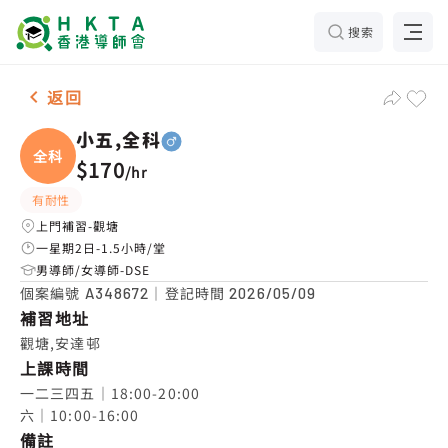
搜索
男-1名 小五,全科，觀塘 補習推介
返回
小五,全科
全科
$170
/
hr
有耐性
上門補習-觀塘
一星期2日-1.5小時/堂
男導師/女導師-DSE
個案編號
｜登記時間
A348672
2026/05/09
補習地址
觀塘,安達邨
上課時間
一二三四五｜18:00-20:00

六｜10:00-16:00
備註