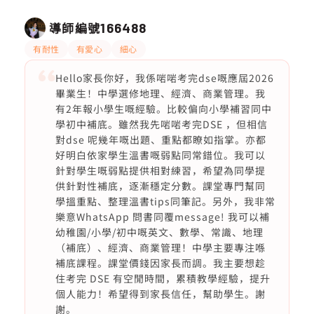
導師編號
166488
有耐性
有愛心
細心
Hello家長你好，我係啱啱考完dse嘅應屆2026
畢業生！中學選修地理、經濟、商業管理。我
有2年報小學生嘅經驗。比較偏向小學補習同中
學初中補底。雖然我先啱啱考完DSE ，但相信
對dse 呢幾年嘅出題、重點都瞭如指掌。亦都
好明白依家學生溫書嘅弱點同常錯位。我可以
針對學生嘅弱點提供相對練習，希望為同學提
供針對性補底，逐漸穩定分數。課堂專門幫同
學搵重點、整理溫書tips同筆記。另外，我非常
樂意WhatsApp 問書同覆message! 我可以補
幼稚園/小學/初中嘅英文、數學、常識、地理
（補底）、經濟、商業管理！中學主要專注喺
補底課程。課堂價錢因家長而調。我主要想趁
住考完 DSE 有空閒時間，累積教學經驗，提升
個人能力！希望得到家長信任，幫助學生。謝
謝。