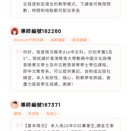
生程度制定適合的教學模式，下課後可無限問
數，時間和地點都可配合家長
導師編號
162260
WhatsAPP問功課
長期補習
題目講解
你好，我曾兩次報考dse中文科，分別考獲5及
5*，現就讀於香港教育大學數碼中國文化與傳
意榮譽文學士及中文教育榮譽學士學位課程，
即中文教育系。可以提供筆記、自制或出版社
練習，本人有耐性、細心，對教學有熱誠，會
盡力提高學生成績，謝謝！
導師編號
167371
嚴格
有耐性
有愛心
【基本情況】 本人為26年DSE畢業生,讀金文泰