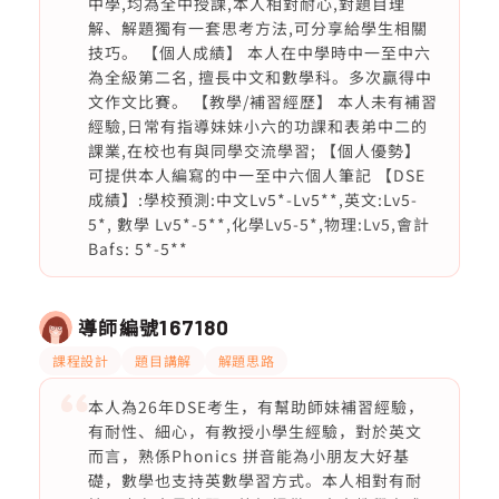
中學,均為全中授課,本人相對耐心,對題目理
解、解題獨有一套思考方法,可分享給學生相關
技巧。 【個人成績】 本人在中學時中一至中六
為全級第二名, 擅長中文和數學科。多次贏得中
文作文比賽。 【教學/補習經歷】 本人未有補習
經驗,日常有指導妹妹小六的功課和表弟中二的
課業,在校也有與同學交流學習; 【個人優勢】
可提供本人編寫的中一至中六個人筆記 【DSE
成績】:學校預測:中文Lv5*-Lv5**,英文:Lv5-
5*, 數學 Lv5*-5**,化學Lv5-5*,物理:Lv5,會計
Bafs: 5*-5**
導師編號
167180
課程設計
題目講解
解題思路
本人為26年DSE考生，有幫助師妹補習經驗，
有耐性、細心，有教授小學生經驗，對於英文
而言，熟係Phonics 拼音能為小朋友大好基
礎，數學也支持英數學習方式。本人相對有耐