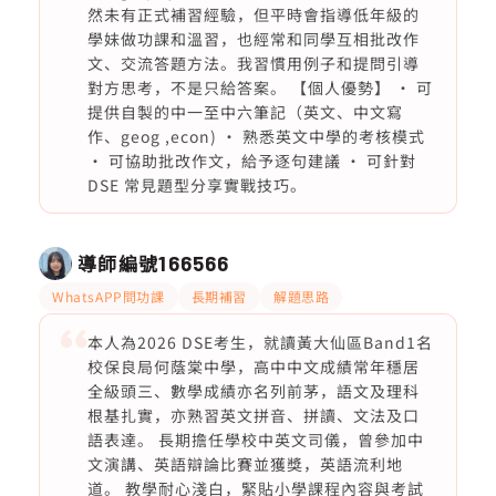
然未有正式補習經驗，但平時會指導低年級的
學妹做功課和溫習，也經常和同學互相批改作
文、交流答題方法。我習慣用例子和提問引導
對方思考，不是只給答案。 【個人優勢】 · 可
提供自製的中一至中六筆記（英文、中文寫
作、geog ,econ) · 熟悉英文中學的考核模式
· 可協助批改作文，給予逐句建議 · 可針對
DSE 常見題型分享實戰技巧。
導師編號
166566
WhatsAPP問功課
長期補習
解題思路
本人為2026 DSE考生，就讀黃大仙區Band1名
校保良局何蔭棠中學，高中中文成績常年穩居
全級頭三、數學成績亦名列前茅，語文及理科
根基扎實，亦熟習英文拼音、拼讀、文法及口
語表達。 長期擔任學校中英文司儀，曾參加中
文演講、英語辯論比賽並獲獎，英語流利地
道。 教學耐心淺白，緊貼小學課程內容與考試