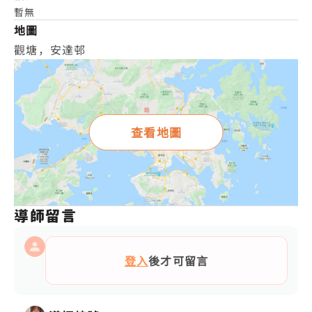
暫無
地圖
觀塘，安達邨
查看地圖
導師留言
登入
後才可留言