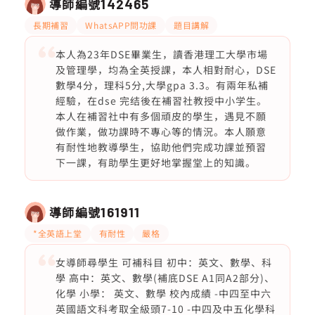
導師編號
142465
長期補習
WhatsAPP問功課
題目講解
本人為23年DSE畢業生，讀香港理工大學市場
及管理學，均為全英授課，本人相對耐心，DSE
數學4分，理科5分,大學gpa 3.3。有兩年私補
經驗，在dse 完结後在補習社教授中小学生。
本人在補習社中有多個頑皮的學生，遇見不願
做作業，做功課時不專心等的情況。本人願意
有耐性地教導學生，協助他們完成功課並預習
下一課，有助學生更好地掌握堂上的知識。
導師編號
161911
*全英語上堂
有耐性
嚴格
女導師尋學生 可補科目 初中：英文、數學、科
學 高中：英文、數學(補底DSE A1同A2部分)、
化學 小學： 英文、數學 校內成績 -中四至中六
英國語文科考取全級頭7-10 -中四及中五化學科