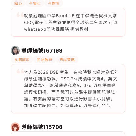
細心
有愛心
有耐性
就讀觀塘區中學Band 1B 在中學擔任機械人隊
CFO,電子工程主管並獲得全球第二名兩次 可以
whatsapp問功課服務 提供教材
導師編號
167199
長期補習
互動教學
應試策略
本人為2026 DSE 考生，在校時我也經常為低年
級學生輔導功課，DSE Pre成績中文為4，英文
與數學為3，兩科選修科為5，我可以粵語普通
話經常切換，而且我可以為學生提供筆記與試
題，有需要的話每堂可以進行默書與小測驗，
加強學生記憶力。如有興趣可以先進行***。
導師編號
115708