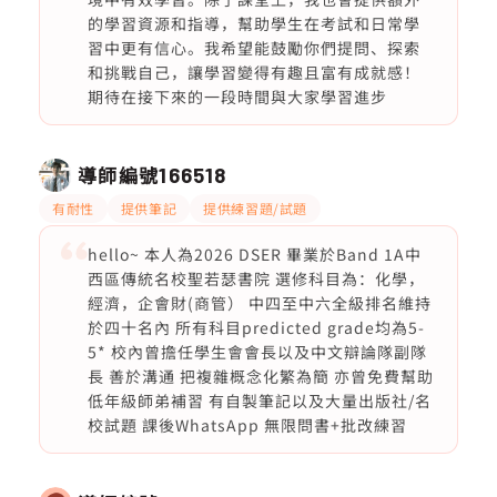
的學習資源和指導，幫助學生在考試和日常學
習中更有信心。我希望能鼓勵你們提問、探索
和挑戰自己，讓學習變得有趣且富有成就感！
期待在接下來的一段時間與大家學習進步
導師編號
166518
有耐性
提供筆記
提供練習題/試題
hello~ 本人為2026 DSER 畢業於Band 1A中
西區傳統名校聖若瑟書院 選修科目為：化學，
經濟，企會財(商管） 中四至中六全級排名維持
於四十名內 所有科目predicted grade均為5-
5* 校內曾擔任學生會會長以及中文辯論隊副隊
長 善於溝通 把複雜概念化繁為簡 亦曾免費幫助
低年級師弟補習 有自製筆記以及大量出版社/名
校試題 課後WhatsApp 無限問書+批改練習