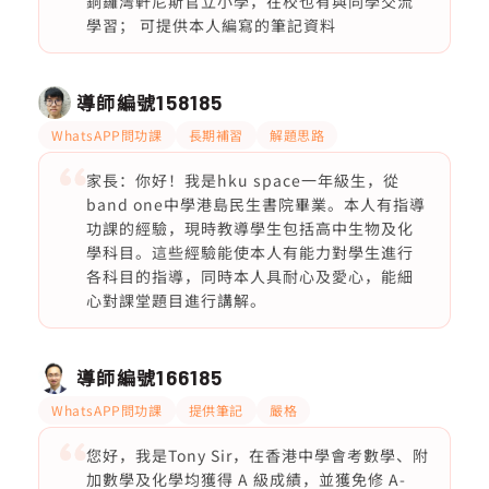
銅鑼灣軒尼斯官立小學，在校也有與同學交流
學習； 可提供本人編寫的筆記資料
導師編號
158185
WhatsAPP問功課
長期補習
解題思路
家長：你好！我是hku space一年級生，從
band one中學港島民生書院畢業。本人有指導
功課的經驗，現時教導學生包括高中生物及化
學科目。這些經驗能使本人有能力對學生進行
各科目的指導，同時本人具耐心及愛心，能細
心對課堂題目進行講解。
導師編號
166185
WhatsAPP問功課
提供筆記
嚴格
您好，我是Tony Sir，在香港中學會考數學、附
加數學及化學均獲得 A 級成績，並獲免修 A-