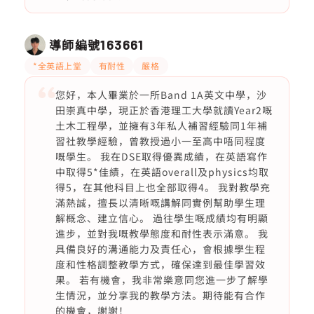
導師編號
163661
*全英語上堂
有耐性
嚴格
您好，本人畢業於一所Band 1A英文中學，沙
田崇真中學，現正於香港理工大學就讀Year2嘅
土木工程學，並擁有3年私人補習經驗同1年補
習社教學經驗，曾教授過小一至高中唔同程度
嘅學生。 我在DSE取得優異成績，在英語寫作
中取得5*佳績，在英語overall及physics均取
得5，在其他科目上也全部取得4。 我對教學充
滿熱誠，擅長以清晰嘅講解同實例幫助學生理
解概念、建立信心。 過往學生嘅成績均有明顯
進步，並對我嘅教學態度和耐性表示滿意。 我
具備良好的溝通能力及責任心，會根據學生程
度和性格調整教學方式，確保達到最佳學習效
果。 若有機會，我非常樂意同您進一步了解學
生情況，並分享我的教學方法。期待能有合作
的機會，謝謝！