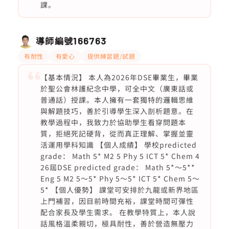
課。
導師編號
166763
有耐性
有愛心
提供練習題/試題
【基本情況】 本人為2026年DSE畢業生，畢業
於聖公會林護紀念中學，可全中文（廣東話或
普通話）授課。本人擁有一套獨特的邏輯思維
與解題技巧，善於引導學生深入剖析題意。在
教學過程中，我致力於協助學生看穿問題本
質，拒絕死記硬背，從而真正理解、掌握並靈
活運用學科知識 【個人成績】 學校predicted
grade： Math 5* M2 5 Phy 5 ICT 5* Chem 4
26屆DSE predicted grade： Math 5*～5**
Eng 5 M2 5～5* Phy 5～5* ICT 5* Chem 5～
5* 【個人優勢】 課堂可安排於九龍或新界地區
上門補習，因目前時間充裕，課堂時間可彈性
配合家長及學生需求。 在教學特質上，本人說
話風格溫柔親切，極具耐性，善於營造無壓力