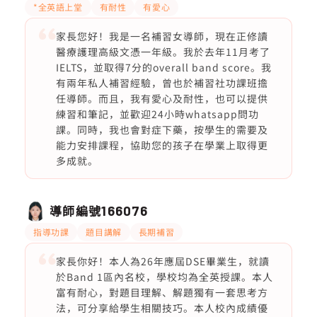
*全英語上堂
有耐性
有愛心
家長您好！我是一名補習女導師，現在正修讀
醫療護理高級文憑一年級。我於去年11月考了
IELTS，並取得7分的overall band score。我
有兩年私人補習經驗，曾也於補習社功課班擔
任導師。而且，我有愛心及耐性，也可以提供
練習和筆記，並歡迎24小時whatsapp問功
課。同時，我也會對症下藥，按學生的需要及
能力安排課程，協助您的孩子在學業上取得更
多成就。
導師編號
166076
指導功課
題目講解
長期補習
家長你好！本人為26年應屆DSE畢業生，就讀
於Band 1區內名校，學校均為全英授課。本人
富有耐心，對題目理解、解題獨有一套思考方
法，可分享給學生相關技巧。本人校內成績優