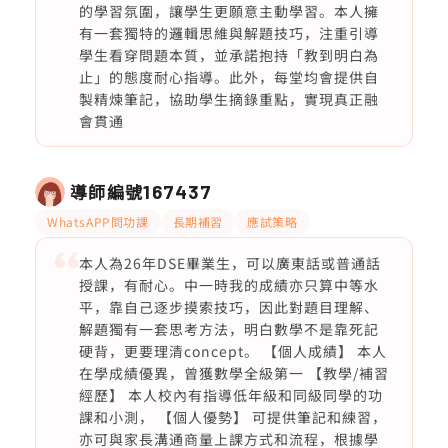
的學習氛圍，讓學生更願意主動學習。本人擁
有一套獨特的邏輯思維與解題技巧，注重引導
學生看穿問題本質，並承諾抱持「教到明白為
止」的態度耐心指導。此外，每堂均會提供自
製精煉筆記，協助學生摘錄重點，實現真正融
會貫通
導師編號
167437
WhatsAPP問功課
長期補習
應試策略
本人為26年DSE畢業生，可以廣東話或普通話
授課，有耐心。中一時我的成績亦只算中等水
平，靠自己逐步摸索技巧，因此對題目理解、
解題獨有一套思考方法，明白數學不是靠死記
硬背，更要理清concept。 【個人成績】 本人
在學成績優異，曾獲數學全級第一 【教學/補習
經歷】 本人校內有指導低年級和同級同學的功
課和小測， 【個人優勢】 可提供筆記和練習，
亦可與家長溝通商量上課方式和流程，根據學