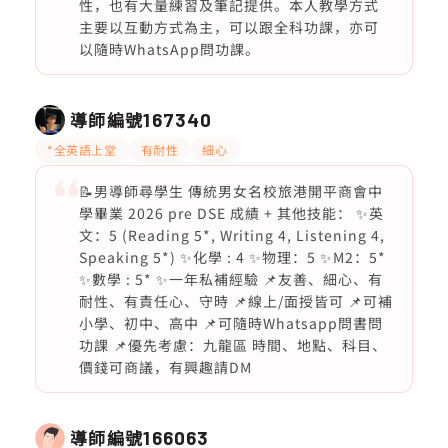
性，也有大量練習及筆記提供。本人教學方式
主要以互動方式為主，可以跟全科功課，亦可
以隨時WhatsApp問功課。
導師編號
167340
*全英語上堂
有耐性
細心
📝男導師尋學生 傳統男女名校旅港開平商會中
學畢業 2026 pre DSE 成績 + 其他技能： ✨英
文：5 (Reading 5*, Writing 4, Listening 4,
Speaking 5*) ✨化學 : 4 ✨物理：5 ✨M2：5*
✨數學 : 5* ✨一年私補經驗 📌友善、細心、有
耐性、有責任心、守時 📌線上/面授皆可 📌可補
小學、初中、高中 📌可隨時Whatsapp問書問
功課 📌優先考慮：九龍區 時間、地點、科目、
價錢可商議，有興趣請DM
導師編號
166063