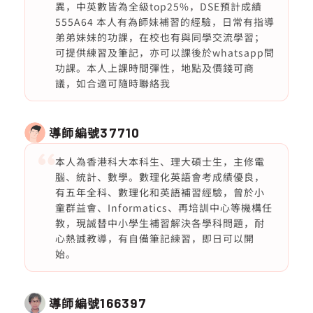
異，中英數皆為全級top25%，DSE預計成績
555A64 本人有為師妹補習的經驗，日常有指導
弟弟妹妹的功課，在校也有與同學交流學習；
可提供練習及筆記，亦可以課後於whatsapp問
功課。本人上課時間彈性，地點及價錢可商
議，如合適可隨時聯絡我
導師編號
37710
本人為香港科大本科生、理大碩士生，主修電
腦、統計、數學。數理化英語會考成績優良，
有五年全科、數理化和英語補習經驗，曾於小
童群益會、Informatics、再培訓中心等機構任
教，現誠替中小學生補習解決各學科問題，耐
心熱誠教導，有自備筆記練習，即日可以開
始。
導師編號
166397