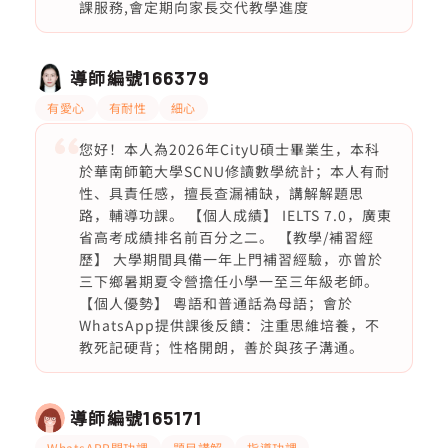
課服務,會定期向家長交代教學進度
導師編號
166379
有愛心
有耐性
細心
您好！本人為2026年CityU碩士畢業生，本科
於華南師範大學SCNU修讀數學統計；本人有耐
性、具責任感，擅長查漏補缺，講解解題思
路，輔導功課。 【個人成績】 IELTS 7.0，廣東
省高考成績排名前百分之二。 【教學/補習經
歷】 大學期間具備一年上門補習經驗，亦曾於
三下鄉暑期夏令營擔任小學一至三年級老師。
【個人優勢】 粵語和普通話為母語；會於
WhatsApp提供課後反饋：注重思維培養，不
教死記硬背；性格開朗，善於與孩子溝通。
導師編號
165171
WhatsAPP問功課
題目講解
指導功課