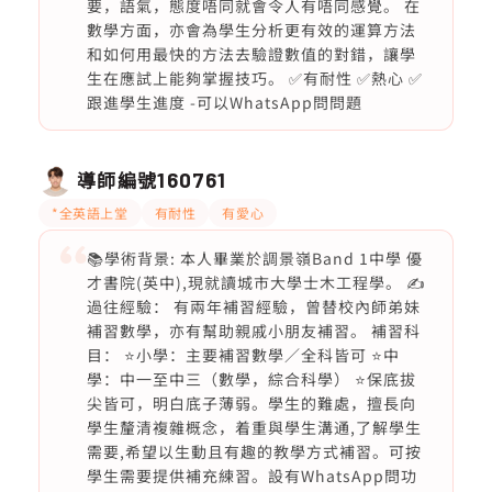
要，語氣，態度唔同就會令人有唔同感覺。 在
數學方面，亦會為學生分析更有效的運算方法
和如何用最快的方法去驗證數值的對錯，讓學
生在應試上能夠掌握技巧。 ✅有耐性 ✅熱心 ✅
跟進學生進度 -可以WhatsApp問問題
導師編號
160761
*全英語上堂
有耐性
有愛心
📚學術背景: 本人畢業於調景嶺Band 1中學 優
才書院(英中),現就讀城市大學士木工程學。 ✍️
過往經驗： 有兩年補習經驗，曾替校內師弟妹
補習數學，亦有幫助親戚小朋友補習。 補習科
目： ⭐️小學：主要補習數學／全科皆可 ⭐️中
學：中一至中三（數學，綜合科學） ⭐️保底拔
尖皆可，明白底子薄弱。學生的難處，擅長向
學生釐清複雜概念，着重與學生溝通,了解學生
需要,希望以生動且有趣的教學方式補習。可按
學生需要提供補充練習。設有WhatsApp問功