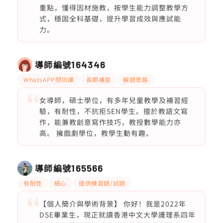
重點，懂得因材施教，按學生能力調整教學方
式，穩固全科基礎，提升學習成效與應試能
力。
導師編號
164346
WhatsAPP問功課
長期補習
解題思路
女導師，碩士學位，有多年兒童教學及補習經
驗，有耐性，不抗拒SEN學生。擅於教語文寫
作，能兼教創意寫作技巧，教授數學能力亦
高。 擁戲劇學位，教學生動有趣。
導師編號
165566
有耐性
細心
提供練習題/試題
【個人簡介與學術背景】 你好！我是2022年
DSE畢業生，現正就讀香港中文大學護理系四年