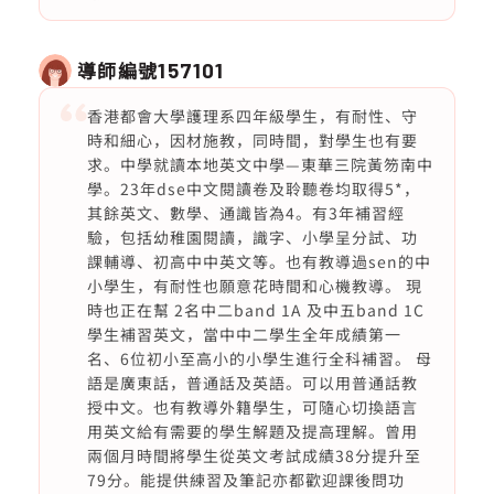
導師編號
157101
香港都會大學護理系四年級學生，有耐性、守
時和細心，因材施教，同時間，對學生也有要
求。中學就讀本地英文中學—東華三院黃笏南中
學。23年dse中文閱讀卷及聆聽卷均取得5*，
其餘英文、數學、通識皆為4。有3年補習經
驗，包括幼稚園閱讀，識字、小學呈分試、功
課輔導、初高中中英文等。也有教導過sen的中
小學生，有耐性也願意花時間和心機教導。 現
時也正在幫 2名中二band 1A 及中五band 1C
學生補習英文，當中中二學生全年成績第一
名、6位初小至高小的小學生進行全科補習。 母
語是廣東話，普通話及英語。可以用普通話教
授中文。也有教導外籍學生，可隨心切換語言
用英文給有需要的學生解題及提高理解。曾用
兩個月時間將學生從英文考試成績38分提升至
79分。能提供練習及筆記亦都歡迎課後問功