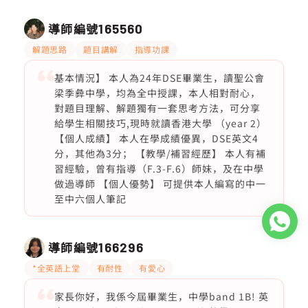
導師編號
165560
解題思路
題目講解
指導功課
基本情況】 本人為24年DSE畢業生，讀聖公會
梁季彜中學，均為全中授課，本人相對耐心，
對題目理解、解題獨有一套思考方法，可分享
給學生相關技巧,現時就讀香港大學 （year 2）
【個人成績】 本人在學成績優異，DSE英文4
分，其他為3分； 【教學/補習經歷】 本人有補
習經驗，曾有指導（F.3-F.6）師妹，及在中學
做過導師 【個人優勢】 可提供本人編寫的中一
至中六個人筆記
導師編號
166296
*全英語上堂
有耐性
有愛心
家長你好，我係今屆畢業生，中學band 1B! 英