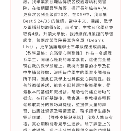
級。我畢業於觀塘區傳統名校觀塘瑪利諾書
院，在校期間品學兼優，操行長年維持A-/A，
更多次名列全級首20名。在DSE中，我考獲
Best 5 24/35 的佳績，當中中文、通識、數學
及電腦科均取得5級，而英文、生物及化學科亦
取得4級。升讀大學後，我持續保持嚴謹的學習
態度，曾兩度榮登院長嘉許名單（Dean's
List），更榮獲護理學士三年級傑出成績獎。
【教學風格：充滿愛心與耐性】 作為一名護理
系學生，同理心是我的專業素養，這也完全體
現在我的教學態度上。我擁有豐富的小學及初
中生補習經驗，深明每位學生的學習步調都有
所不同，因此在教學上也具備愛心與耐性。我
善於循循善誘，能夠不厭其煩地指導學生，從
最根本的基礎知識出發，幫助他們建立清晰的
概念。在打好基礎後，我會進一步教授各種輕
鬆奪取高分的技巧與捷徑，並提供大量的練
習、出版社資源及精讀筆記，務求讓學生能夠
靈活應試。 【課後支援與承諾】 我為人準時有
禮，真心期盼能看見學生進步。除了課堂上的
悉心教導外，我也十分樂意提供全面的功課輔