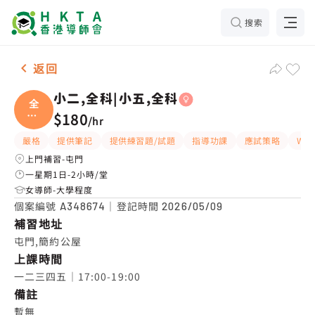
搜索
女-1名 小二,全科|小五,全科，屯門 補習推介
返回
小二,全科|小五,全科
全
科|
$180
/
hr
小五
嚴格
提供筆記
提供練習題/試題
指導功課
應試策略
Wh
上門補習-屯門
一星期1日-2小時/堂
女導師-大學程度
個案編號
｜登記時間
A348674
2026/05/09
補習地址
屯門,簡約公屋
上課時間
一二三四五｜17:00-19:00
備註
暫無