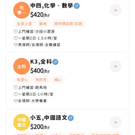
中四,化學、數學
化
學、
$420
/
hr
數學
全英上堂
嚴格
提供練習題/試題
上門補習-沙田小瀝源
一星期2日-1.5小時/堂
男導師/女導師-全職補習
K3,全科
全科
$400
/
hr
有愛心
有耐性
細心
上門補習-跑馬地
一星期3日-1小時/堂
女導師-大學畢業
小五,中國語文
中國
語文
$200
/
hr