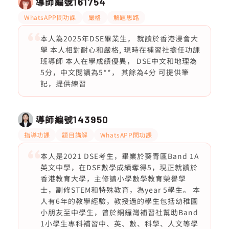
導師編號
161754
WhatsAPP問功課
嚴格
解題思路
本人為2025年DSE畢業生， 就讀於香港浸會大
學 本人相對耐心和嚴格, 現時在補習社擔任功課
班導師 本人在學成績優異， DSE中文和地理為
5分，中文閲讀為5**， 其餘為4分 可提供筆
記，提供練習
導師編號
143950
指導功課
題目講解
WhatsAPP問功課
本人是2021 DSE考生，畢業於葵青區Band 1A
英文中學，在DSE數學成績奪得5，現正就讀於
香港教育大學，主修讀小學數學教育榮譽學
士，副修STEM和特殊教育，為year 5學生。 本
人有6年的教學經驗，教授過的學生包括幼稚園
小朋友至中學生，曾於銅鑼灣補習社幫助Band
1小學生專科補習中、英、數、科學、人文等學