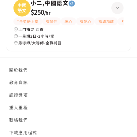
小二,中國語文
中國
語文
$250
/
hr
*全英語上堂
有耐性
細心
有愛心
指導功課
互動教學
上門補習-西貢
一星期2日-2小時/堂
男導師/女導師-全職補習
關於我們
教育資訊
認證獎項
重大里程
聯絡我們
下載應用程式