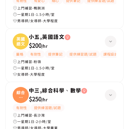
有耐性
有愛心
細心
提供筆記
提供練習題/試題
題目
上門補習-鴨脷洲
一星期1日-1.5小時/堂
男導師/女導師-大學程度
小五,英國語文
英國
語文
$200
/
hr
嚴格
有耐性
提供筆記
提供練習題/試題
課程設計
應
上門補習-粉嶺
一星期1日-1.5小時/堂
女導師-大學程度
中三,綜合科學、數學
綜合
科
$250
/
hr
學、
有耐性
提供練習題/試題
上門補習-長沙灣
一星期1日-2小時/堂
男導師/女導師-大學畢業