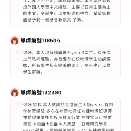
症，專注力不足，讀寫障礙等。本人現正有教
授外國人學習中文經驗，主要以日常生活為主
的中文，令學生可以更好運用中文。希望家長
能給予我一個機會教授貴 子弟。
導師編號
118504
你好，本人現就讀護理系year 3學生，有多次
上門私補經驗，亦曾經有在校輔導學生功課經
驗，所有學生都有顯著的進步，平日也可以為
學生解難。
導師編號
132380
你好 家長 本人就讀於香港恒生大學year4 有四
年補習經驗 多次在補習社擔任功課輔導班導師
並希望畢業後能投身教育行業 在課堂時可提供
筆記 👩🏻‍🏫👩🏻‍🏫本人資歷 ·亞洲研究學系
year4學生 ·現職補習導師 ·4年私補教學經驗