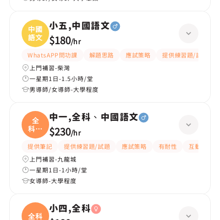
小五,中國語文
中國
語文
$180
/
hr
WhatsAPP問功課
解題思路
應試策略
提供練習題/試題
上門補習-柴灣
一星期1日-1.5小時/堂
男導師/女導師-大學程度
中一,全科、中國語文
全
科、
$230
/
hr
中國
提供筆記
提供練習題/試題
應試策略
有耐性
互動教學
上門補習-九龍城
一星期1日-1小時/堂
女導師-大學程度
小四,全科
全科