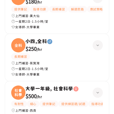
$180
/
hr
提供筆記
指導功課
長期補習
解題思路
應試策略
提
上門補習-黃大仙
一星期2日-1.5小時/堂
女導師-大學畢業
小四,全科
全科
$250
/
hr
長期補習
上門補習-筲箕灣
一星期2日-1.5小時/堂
女導師-大學畢業
大學一年級, 社會科學
社會
科學
$500
/
hr
有耐性
細心
提供筆記
提供練習題/試題
指導功課
互
上門補習-西貢