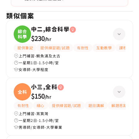
類似個案
中二,綜合科學
綜合
科學
$230
/
hr
提供筆記
提供練習題/試題
有耐性
互動教學
課程設計
上門補習-鰂魚涌及太古
一星期1日-1.5小時/堂
女導師-大學程度
小三,全科
全科
$150
/
hr
有耐性
細心
提供練習題/試題
題目講解
解題思路
上門補習-筲箕灣
一星期2日-1.5小時/堂
男導師/女導師-大學畢業