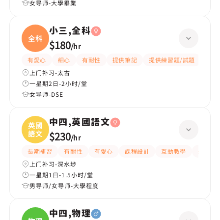
女导师-大學畢業
小三,全科
全科
$180
/
hr
有愛心
細心
有耐性
提供筆記
提供練習題/試題
指導
上门补习-太古
一星期2日-2小时/堂
女导师-DSE
中四,英國語文
英國
語文
$230
/
hr
長期補習
有耐性
有愛心
課程設計
互動教學
題目講
上门补习-深水埗
一星期1日-1.5小时/堂
男导师/女导师-大學程度
中四,物理