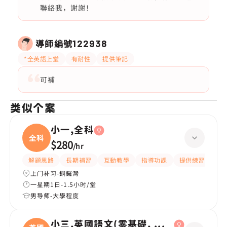
聯絡我，謝謝！
導師編號
122938
*全英語上堂
有耐性
提供筆記
可補
类似个案
小一,全科
全科
$280
/
hr
解題思路
長期補習
互動教學
指導功課
提供練習題/試題
上门补习-銅鑼灣
一星期1日-1.5小时/堂
男导师-大學程度
小三,英國語文(零基礎, 會話)