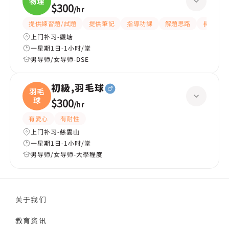
物理
$300
/
hr
提供練習題/試題
提供筆記
指導功課
解題思路
長期補習
上门补习-觀塘
一星期1日-1小时/堂
男导师/女导师-DSE
初級,羽毛球
羽毛
球
$300
/
hr
有愛心
有耐性
上门补习-慈雲山
一星期1日-1小时/堂
男导师/女导师-大學程度
关于我们
教育资讯