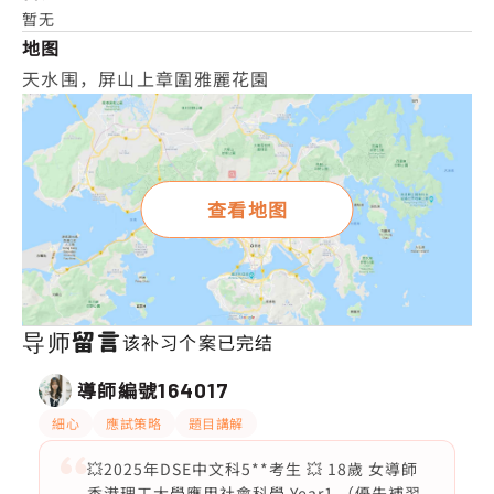
暂无
地图
天水围，屏山上章圍雅麗花園
查看地图
导师留言
该补习个案已完结
導師編號
164017
細心
應試策略
題目講解
💥2025年DSE中文科5**考生 💥 18歲 女導師
香港理工大學應用社會科學 Year1 （優先補習