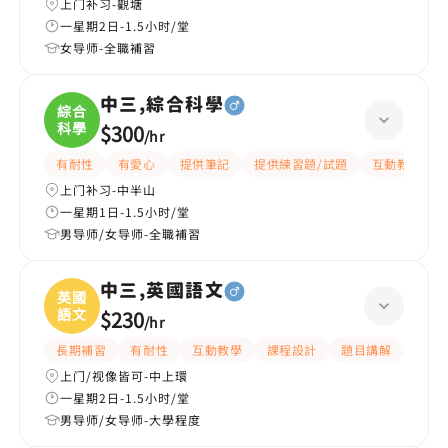
上门补习-觀塘
一星期2日-1.5小时/堂
女导师-全職補習
中三,綜合科學
綜合
科學
$300
/
hr
有耐性
有愛心
提供筆記
提供練習題/試題
互動教學
上门补习-中半山
一星期1日-1.5小时/堂
男导师/女导师-全職補習
中三,英國語文
英國
語文
$230
/
hr
長期補習
有耐性
互動教學
課程設計
題目講解
解題
上门/视像皆可-中上環
一星期2日-1.5小时/堂
男导师/女导师-大學程度