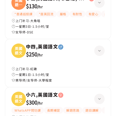
英國
語文
$130
/
hr
(
*普通話授課
*居英回流
嚴格
有耐性
有愛心
細心
上门补习-大角咀
一星期3日-1.5小时/堂
女导师-DSE
中四,英國語文
英國
語文
$250
/
hr
上门补习-紅磡
一星期1日-1.5小时/堂
男导师/女导师-大學程度
小六,英國語文
英國
語文
$300
/
hr
WhatsAPP問功課
長期補習
解題思路
題目講解
提供練