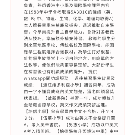
負責，熟悉香港中小學及國際學校課程內容。
在1988年中學會考取得5A3B1C的佳績（英、
數: B; 中、物理、生物、化學、地理均取得A)
本人擅長替學生補底及拔尖，透過推動自主學
習，令學員提升自主自學能力，會針對各卷做
法及技巧，準備額外補充練習。 教導的學生分
別來至地區學校、傳統名校及國際學校，能因
應學生程度選擇合適教材，為學生打好根基；
針對學生於課堂上不明白的地方，用簡單的方
法教導，使他們能夠更容易理解。大部份學生
在補習後也有明顯成績的提升。 提供
whatsapp問功課服務。 過往補習學生背景及
成績： 【滬江維多利亞小學】補習兩年，成功
由一字不懂變成班內英文翹楚，獲老師頒發獎
狀表揚。 【啟新書院】補習一年，成功轉校升
至哈羅國際學校，英文作文成績突發猛進。
【培僑小學】曾有學員由中文不合格，升至９
９分。 【伍華小學】成功由英文不合格提升至
A，考入英華書院。 【男拔小學】成功以中英文
A考入精英班。 【柏德學校升鄧鏡波中學】由中