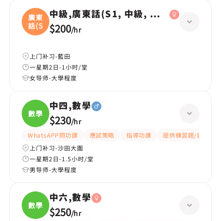
中級,廣東話(S1, 中級, 學校課程)
廣東
話(S
$200
/
hr
上门补习-藍田
一星期2日-1小时/堂
女导师-大學程度
中四,數學
數學
$230
/
hr
WhatsAPP問功課
應試策略
指導功課
提供練習題/試題
上门补习-沙田大圍
一星期2日-1.5小时/堂
男导师-大學程度
中六,數學
數學
$250
/
hr