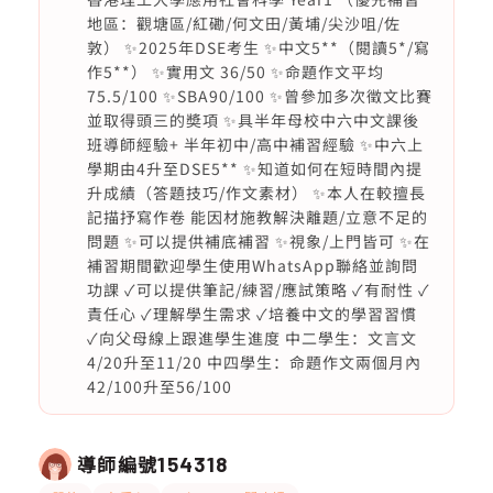
地區：觀塘區/紅磡/何文田/黃埔/尖沙咀/佐
敦） ✨2025年DSE考生 ✨中文5**（閱讀5*/寫
作5**） ✨實用文 36/50 ✨命題作文平均
75.5/100 ✨SBA90/100 ✨曾參加多次徵文比賽
並取得頭三的奬項 ✨具半年母校中六中文課後
班導師經驗+ 半年初中/高中補習經驗 ✨中六上
學期由4升至DSE5** ✨知道如何在短時間內提
升成績（答題技巧/作文素材） ✨本人在較擅長
記描抒寫作卷 能因材施教解決離題/立意不足的
問題 ✨可以提供補底補習 ✨視象/上門皆可 ✨在
補習期間歡迎學生使用WhatsApp聯絡並詢問
功課 ✓可以提供筆記/練習/應試策略 ✓有耐性 ✓
責任心 ✓理解學生需求 ✓培養中文的學習習慣
✓向父母線上跟進學生進度 中二學生：文言文
4/20升至11/20 中四學生：命題作文兩個月內
42/100升至56/100
導師編號
154318