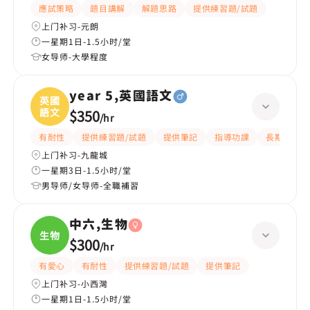
應試策略
題目講解
解題思路
提供練習題/試題
上门补习-元朗
一星期1日-1.5小时/堂
女导师-大學程度
year 5,英國語文
英國
語文
$350
/
hr
有耐性
提供練習題/試題
提供筆記
指導功課
長期補習
上门补习-九龍城
一星期3日-1.5小时/堂
男导师/女导师-全職補習
中六,生物
生物
$300
/
hr
有愛心
有耐性
提供練習題/試題
提供筆記
上门补习-小西灣
一星期1日-1.5小时/堂