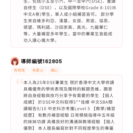
生，包括小五至小六、中一至中六(DSE)、重讀
自修生（DSE），以及國際學校Grade 8-10(IB
中文A卷)學生，單人或小組補習皆可。 部分學
生來自維多利亞、漢基、女拔、男拔、協恩、
德望、瑪利諾、沙田崇真、真光、九龍華仁
等，大量補習多年學生，當中的畢業生皆能成
功入讀心儀大學。
導師編號
162805
有耐性
有愛心
細心
本人為25年DSE畢業生 現於香港中文大學修讀
具備優秀的學術表現及獨特的解題思維，願意
將自身經驗與技巧分享予有需要的學生 【個人
成績】 於DSE中文科取得5**佳績 中文SBA閱
讀報告9/10 中史科亦考獲Level 5 【教學/補習
經歷】 有數月補習經驗 日常積極指導中五年級
的妹妹功課 具備良好的溝通與教導經驗 【個人
優勢】 本人擅長編寫針對不同程度學生的專屬