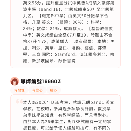
英文55分，提升至呈分試中英皆A成績入讀鄧鏡
波中學（Band 1B)，全級成績由50升至全級第
九名。 【羅定邦中學】由英文50分數學不合
格，升至 英文：（閱讀：86%）；科學：
84%；數學：81%，成績驕人。 【基督教信義
中學】英文成績由全級67升至29，聆聽由不合
格37升至78，成績驕人。 現有學員： 本地：男
拔、喇沙、英華、皇仁、培僑、德信、鄧肇
堅、三育 國際：Stamford、滬江維多利亞、哈
羅、新加坡國際、啟新書院
導師編號
166603
有耐性
有愛心
細心
本人為2026年DSE考生，就讀元朗band1 英文
學校。在校時，參與過多項學長計劃，教授學
弟學妹學業知識，有教學經驗，而具備耐心。
由於本人為26畢業生，對DSE試題有一定的掌
握程度，可以給予個人經驗和技巧，有不同的