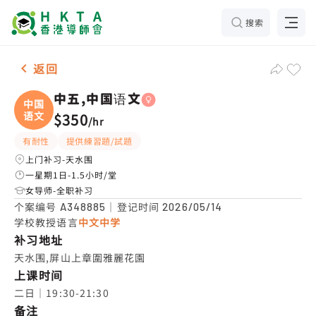
搜索
女-1名 中五,中国语文，天水围 补习推介
返回
中五,中国语文
中国
语文
$350
/
hr
有耐性
提供練習題/試題
上门补习-天水围
一星期1日-1.5小时/堂
女导师-全职补习
个案编号
｜登记时间
A348885
2026/05/14
学校教授语言
中文中学
补习地址
天水围,屏山上章圍雅麗花園
上课时间
二日｜19:30-21:30
备注