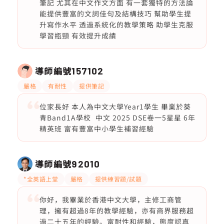
筆記 尤其在中文作文方面 有一套獨特的方法論
能提供豐富的文詞佳句及結構技巧 幫助學生提
升寫作水平 透過系統化的教學策略 助學生克服
學習瓶頸 有效提升成績
導師編號
157102
嚴格
有耐性
提供筆記
位家長好 本人為中文大學Year1學生 畢業於葵
青Band1A學校 中文 2025 DSE卷一5星星 6年
精英班 富有豐富中小學生補習經驗
導師編號
92010
*全英語上堂
嚴格
提供練習題/試題
你好，我畢業於香港中文大學，主修工商管
理，擁有超過8年的教學經驗，亦有商界服務超
過二十五年的經驗。富耐性和經驗，態度認真