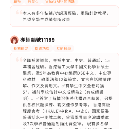
嚴格
有愛心
WhatsAPP問功課
本人有多年私補/功課班經驗，重點針對教學，
希望令學生成績有所改善
導師編號
11169
長期補習
指導功課
互動教學
全職補習導師，專補中文、中史、普通話，15
年補習經驗。香港理工大學中國文化學系碩士
畢業，近5年為教育中心編撰DSE中文、中史專
科教材。 教學涵蓋12篇範文、文言白話閱讀理
解、作文及實用文。✅有學生中文全卷均獲
5*，補前學校估計中文成績為2（有成績證
明）。✅首堂了解情況後將代購適合練習，另提
供各校試題操練、範文佳作參考等。 香港高級
程度會考（HKALE)中化A、中史C，國家語委
普通話水平測試二級，曾獲學界即席演講季軍
及3次學界普通話朗誦比賽亞軍。 現有多名學