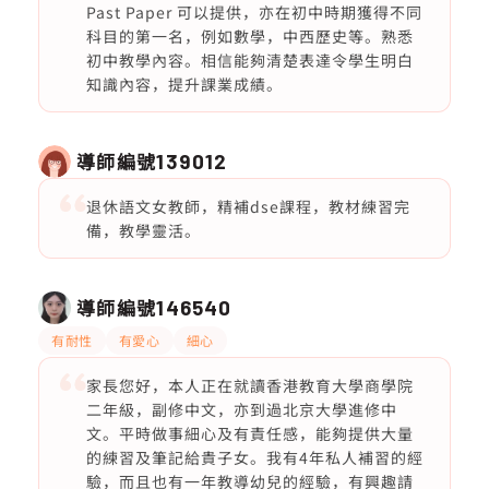
Past Paper 可以提供，亦在初中時期獲得不同
科目的第一名，例如數學，中西歷史等。熟悉
初中教學內容。相信能夠清楚表達令學生明白
知識內容，提升課業成績。
導師編號
139012
退休語文女教師，精補dse課程，教材練習完
備，教學靈活。
導師編號
146540
有耐性
有愛心
細心
家長您好，本人正在就讀香港教育大學商學院
二年級，副修中文，亦到過北京大學進修中
文。平時做事細心及有責任感，能夠提供大量
的練習及筆記給貴子女。我有4年私人補習的經
驗，而且也有一年教導幼兒的經驗，有興趣請