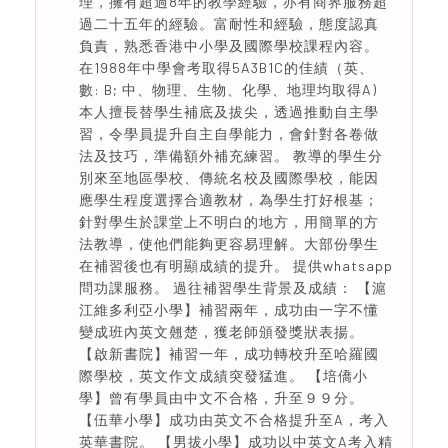
理，擁有超過8年的教學經驗，亦有商界服務超
過二十五年的經驗。富耐性和經驗，態度認真
負責，熟悉香港中小學及國際學校課程內容。
在1988年中學會考取得5A3B1C的佳績（英、
數: B; 中、物理、生物、化學、地理均取得A)
本人擅長替學生補底及拔尖，透過推動自主學
習，令學員提升自主自學能力，會針對各卷做
法及技巧，準備額外補充練習。 教導的學生分
別來至地區學校、傳統名校及國際學校，能因
應學生程度選擇合適教材，為學生打好根基；
針對學生於課堂上不明白的地方，用簡單的方
法教導，使他們能夠更容易理解。大部份學生
在補習後也有明顯成績的提升。 提供whatsapp
問功課服務。 過往補習學生背景及成績： 【滬
江維多利亞小學】補習兩年，成功由一字不懂
變成班內英文翹楚，獲老師頒發獎狀表揚。
【啟新書院】補習一年，成功轉校升至哈羅國
際學校，英文作文成績突發猛進。 【培僑小
學】曾有學員由中文不合格，升至９９分。
【伍華小學】成功由英文不合格提升至A，考入
英華書院。 【男拔小學】成功以中英文A考入精