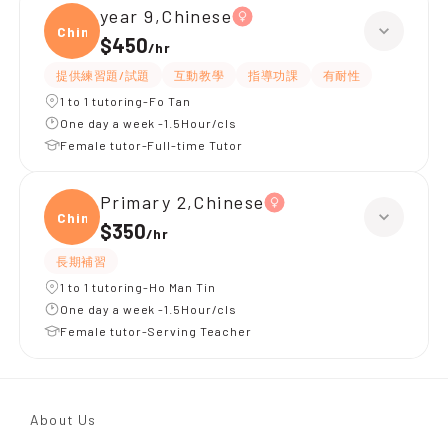
year 9,Chinese
Chine
$450
/
hr
提供練習題/試題
互動教學
指導功課
有耐性
1 to 1 tutoring-Fo Tan
One day a week -1.5Hour/cls
Female tutor-Full-time Tutor
Primary 2,Chinese
Chine
$350
/
hr
長期補習
1 to 1 tutoring-Ho Man Tin
One day a week -1.5Hour/cls
Female tutor-Serving Teacher
About Us