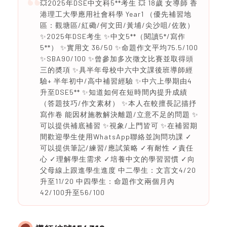
💥2025年DSE中文科5**考生 💥 18歲 女導師 香
港理工大學應用社會科學 Year1 （優先補習地
區：觀塘區/紅磡/何文田/黃埔/尖沙咀/佐敦）
✨2025年DSE考生 ✨中文5**（閱讀5*/寫作
5**） ✨實用文 36/50 ✨命題作文平均75.5/100
✨SBA90/100 ✨曾參加多次徵文比賽並取得頭
三的奬項 ✨具半年母校中六中文課後班導師經
驗+ 半年初中/高中補習經驗 ✨中六上學期由4
升至DSE5** ✨知道如何在短時間內提升成績
（答題技巧/作文素材） ✨本人在較擅長記描抒
寫作卷 能因材施教解決離題/立意不足的問題 ✨
可以提供補底補習 ✨視象/上門皆可 ✨在補習期
間歡迎學生使用WhatsApp聯絡並詢問功課 ✓
可以提供筆記/練習/應試策略 ✓有耐性 ✓責任
心 ✓理解學生需求 ✓培養中文的學習習慣 ✓向
父母線上跟進學生進度 中二學生：文言文4/20
升至11/20 中四學生：命題作文兩個月內
42/100升至56/100