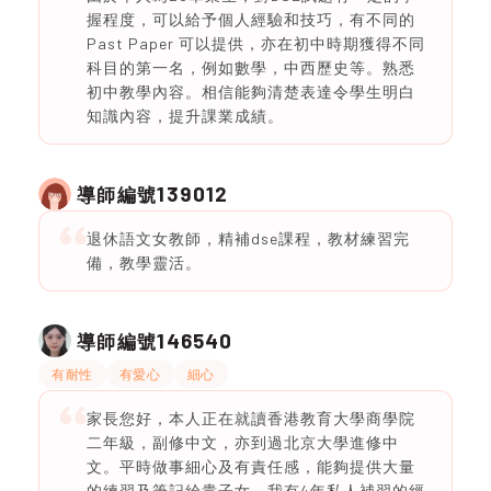
握程度，可以給予個人經驗和技巧，有不同的
Past Paper 可以提供，亦在初中時期獲得不同
科目的第一名，例如數學，中西歷史等。熟悉
初中教學內容。相信能夠清楚表達令學生明白
知識內容，提升課業成績。
139012
導師編號
退休語文女教師，精補dse課程，教材練習完
備，教學靈活。
146540
導師編號
有耐性
有愛心
細心
家長您好，本人正在就讀香港教育大學商學院
二年級，副修中文，亦到過北京大學進修中
文。平時做事細心及有責任感，能夠提供大量
的練習及筆記給貴子女。我有4年私人補習的經