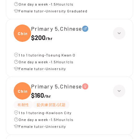
One day a week -1.5Hour/cls
Female tutor-University Graduated
Primary 5,Chinese
Chine
$200
/
hr
1 to 1 tutoring-Tseung Kwan O
One day a week -1.5Hour/cls
Female tutor-University
Primary 5,Chinese
Chine
$160
/
hr
有耐性
提供練習題/試題
1 to 1 tutoring-Kowloon City
One day a week -1.5Hour/cls
Female tutor-University