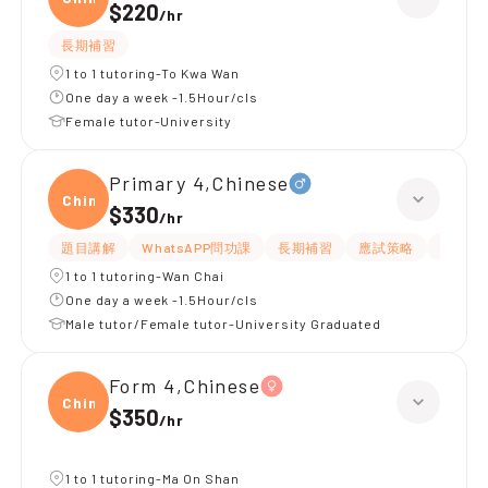
$220
/
hr
長期補習
1 to 1 tutoring-To Kwa Wan
One day a week -1.5Hour/cls
Female tutor-University
Primary 4,Chinese
Chine
$330
/
hr
題目講解
WhatsAPP問功課
長期補習
應試策略
解題思
1 to 1 tutoring-Wan Chai
One day a week -1.5Hour/cls
Male tutor/Female tutor-University Graduated
Form 4,Chinese
Chine
$350
/
hr
1 to 1 tutoring-Ma On Shan