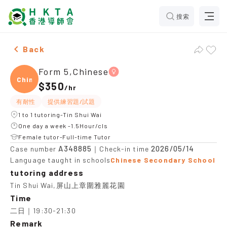
搜索
Female Form 5,Chinese，Tin Shui Wai Tuition recomme
Back
Form 5,Chinese
Chine
$350
/
hr
有耐性
提供練習題/試題
1 to 1 tutoring-Tin Shui Wai
One day a week -1.5Hour/cls
Female tutor-Full-time Tutor
A348885
2026/05/14
Case number
｜Check-in time
Language taught in schools
Chinese Secondary School
tutoring address
Tin Shui Wai,屏山上章圍雅麗花園
Time
二日｜19:30-21:30
Remark