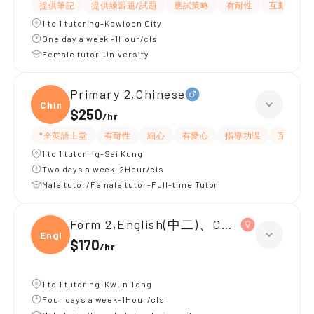
提供筆記
提供練習題/試題
應試策略
有耐性
互動教學
1 to 1 tutoring-Kowloon City
One day a week -1Hour/cls
Female tutor-University
Primary 2,Chinese
Chine
$250
/
hr
*全英語上堂
有耐性
細心
有愛心
指導功課
互動教學
1 to 1 tutoring-Sai Kung
Two days a week-2Hour/cls
Male tutor/Female tutor-Full-time Tutor
Form 2,English(中二)、Chinese(中二)、
Engli
$170
/
hr
1 to 1 tutoring-Kwun Tong
Four days a week-1Hour/cls