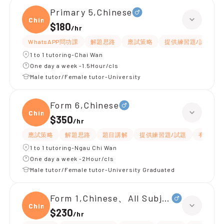
Primary 5,Chinese
Chine
$180
/
hr
WhatsAPP問功課
解題思路
應試策略
提供練習題/試題
1 to 1 tutoring-Chai Wan
One day a week -1.5Hour/cls
Male tutor/Female tutor-University
Form 6,Chinese
Chine
$350
/
hr
應試策略
解題思路
題目講解
提供練習題/試題
有耐性
1 to 1 tutoring-Ngau Chi Wan
One day a week -2Hour/cls
Male tutor/Female tutor-University Graduated
Form 1,Chinese、All Subjects
Chine
$230
/
hr