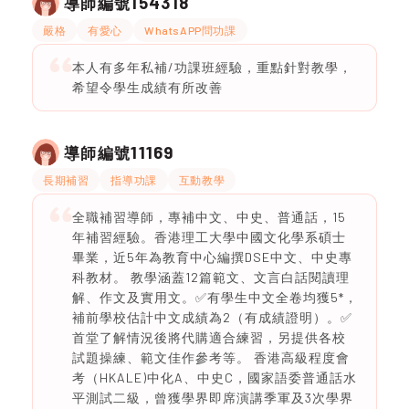
154318
導師編號
嚴格
有愛心
WhatsAPP問功課
本人有多年私補/功課班經驗，重點針對教學，
希望令學生成績有所改善
11169
導師編號
長期補習
指導功課
互動教學
全職補習導師，專補中文、中史、普通話，15
年補習經驗。香港理工大學中國文化學系碩士
畢業，近5年為教育中心編撰DSE中文、中史專
科教材。 教學涵蓋12篇範文、文言白話閱讀理
解、作文及實用文。✅有學生中文全卷均獲5*，
補前學校估計中文成績為2（有成績證明）。✅
首堂了解情況後將代購適合練習，另提供各校
試題操練、範文佳作參考等。 香港高級程度會
考（HKALE)中化A、中史C，國家語委普通話水
平測試二級，曾獲學界即席演講季軍及3次學界