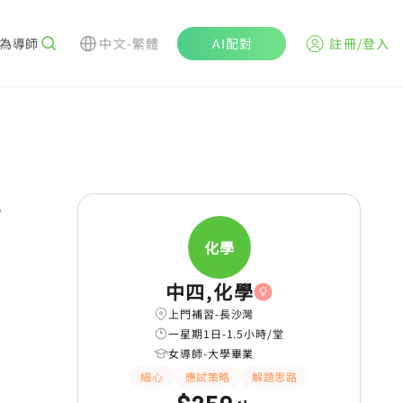
為導師
中文-繁體
AI配對
註冊/登入
r
化學
中四,化學
上門補習-長沙灣
一星期1日-1.5小時/堂
女導師-大學畢業
細心
應試策略
解題思路