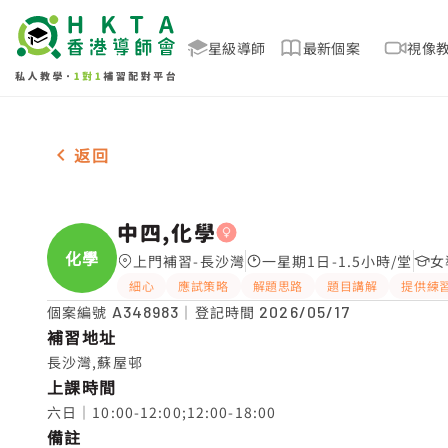
星級導師
最新個案
視像
女-1名 中四,化學，長沙灣 補習推介
返回
中四,化學
化學
上門補習-長沙灣
一星期1日-1.5小時/堂
女
細心
應試策略
解題思路
題目講解
提供練
個案編號
A348983
｜登記時間
2026/05/17
補習地址
長沙灣,蘇屋邨
上課時間
六日｜10:00-12:00;12:00-18:00
備註