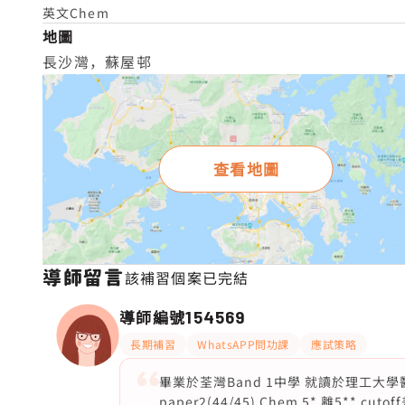
英文Chem
地圖
長沙灣，蘇屋邨
查看地圖
導師留言
該補習個案已完結
導師編號
154569
長期補習
WhatsAPP問功課
應試策略
畢業於荃灣Band 1中學 就讀於理工大學醫療科 20
paper2(44/45) Chem 5* 離5** c