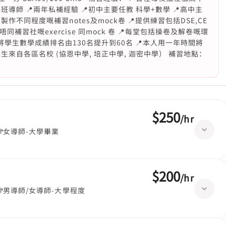
導師 📍兩年私補經驗 📍初中主要任教 科學+數學 📍高中主
製作不同程度嘅補習notes及mock卷 📍提供練習包括DSE,CE
c & 名校及唔同補習社嘅exercise 同mock 卷 📍每堂包括操卷及解卷嘅環
年時間將學生數學成績排名由130名提升到60名 📍本人用一年時間將
5* 📍學生來自各區名校 (協恩中學, 培正中學, 迦密中學） 補習地點：
$250
/
hr
女導師-大學畢業
$200
/
hr
男導師/女導師-大學程度