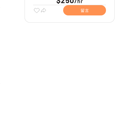
$250
hr
/
留言