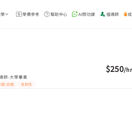
教學
學費參考
幫助中心
AI問功課
搵導師
成
$250
/
h
導師-大學畢業
習題/試題
有耐性