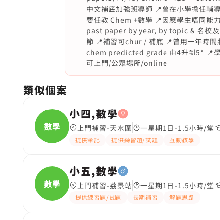
中文補底加強班導師 📍曾在小學擔任輔導班
要任教 Chem +數學 📍因應學生唔同能力
past paper by year, by topi
節 📍補習可chur / 補底 📍曾用一
chem predicted grade 由4升到
可上門/公眾場所/online
類似個案
小四,數學
數學
上門補習-天水圍
一星期1日-1.5小時/堂
提供筆記
提供練習題/試題
互動教學
小五,數學
數學
上門補習-荔景站
一星期1日-1.5小時/堂
提供練習題/試題
長期補習
解題思路