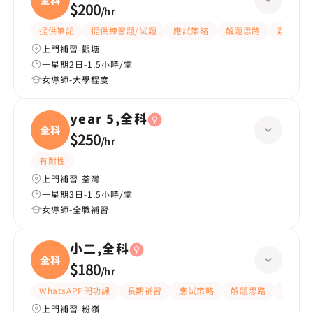
$200
/
hr
提供筆記
提供練習題/試題
應試策略
解題思路
題目講解
上門補習-觀塘
一星期2日-1.5小時/堂
女導師-大學程度
year 5,全科
全科
$250
/
hr
有耐性
上門補習-荃灣
一星期3日-1.5小時/堂
女導師-全職補習
小二,全科
全科
$180
/
hr
WhatsAPP問功課
長期補習
應試策略
解題思路
題目講
上門補習-粉嶺