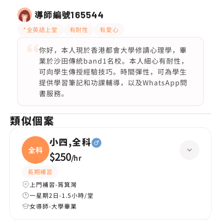
導師編號
165544
*全英語上堂
有耐性
有愛心
你好，本人現於香港都會大學修讀心理學，畢
業於沙田傳統band1名校。本人細心有耐性，
可向學生傳授經驗技巧。時間彈性，可為學生
提供學習筆記和功課輔導，以及WhatsApp問
書服務。
類似個案
小四,全科
全科
$250
/
hr
長期補習
上門補習-筲箕灣
一星期2日-1.5小時/堂
女導師-大學畢業