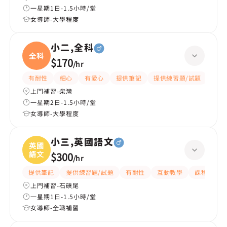
一星期1日-1.5小時/堂
女導師-大學程度
小二,全科
全科
$170
/
hr
有耐性
細心
有愛心
提供筆記
提供練習題/試題
指導
上門補習-柴灣
一星期2日-1.5小時/堂
女導師-大學程度
小三,英國語文
英國
語文
$300
/
hr
提供筆記
提供練習題/試題
有耐性
互動教學
課程設計
上門補習-石硤尾
一星期1日-1.5小時/堂
女導師-全職補習