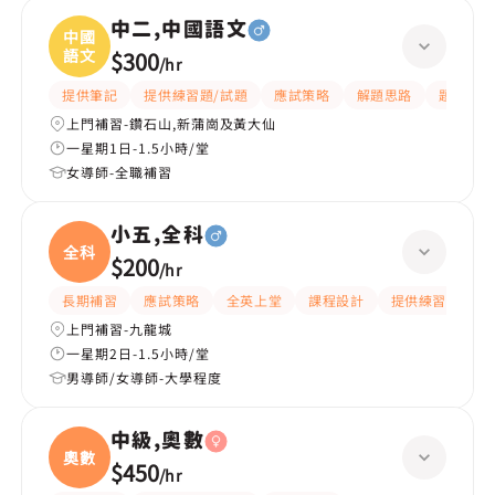
中二,中國語文
中國
語文
$300
/
hr
提供筆記
提供練習題/試題
應試策略
解題思路
題目講解
上門補習-鑽石山,新蒲崗及黃大仙
一星期1日-1.5小時/堂
女導師-全職補習
小五,全科
全科
$200
/
hr
長期補習
應試策略
全英上堂
課程設計
提供練習題/試題
上門補習-九龍城
一星期2日-1.5小時/堂
男導師/女導師-大學程度
中級,奧數
奧數
$450
/
hr