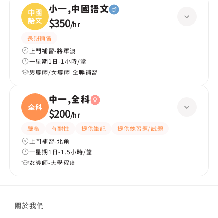
小一,中國語文
中國
語文
$350
/
hr
長期補習
上門補習-將軍澳
一星期1日-1小時/堂
男導師/女導師-全職補習
中一,全科
全科
$200
/
hr
嚴格
有耐性
提供筆記
提供練習題/試題
上門補習-北角
一星期1日-1.5小時/堂
女導師-大學程度
關於我們