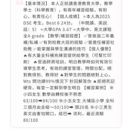
【基本情況】 本人正就讀香港教育大學，教學
學士（科學教育），有兩年補習經驗，有耐
心，有責任心！ 【個人成績】 ⭐️本人為2025
DSE 考生，Best 6 24分。 （中閱讀、英說
話：5） ⭐️大學GPA 3.67 ⭐️大學中、英文課程
全A grade 【教學/補習經歷】 ✅曾做過二年義
補/私補 ✅有到校教大班的經驗 ✅曾擔任補習社
助教 ✅能掌握與學生溝通的技巧 【個人優勢】
🔥有大量全科補充練習提供給學生（可幫忙印
刷） 🔥受過師資培訓，明白教學時如何有效引
導學生思考，有效的課堂管理，時間分配，絕
對教得到、教得好 🔥對學生的問題絕對上心，
Wts 問功課99%情況下 秒回解答你 🔥拒絕死記
硬背，每堂一定解到學生明白 【補習案例】 🎯
小四女生 數學由轉校後不熟悉
63/100➡️84/100 🎯小五女生 大埔區小學 全科
三個月由全級～50/100➡️ 頭20名 🎯小三男生
英文由害怕開口，結巴➡️ 流利，最近測驗
80/100