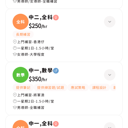
男導師/女導師-全職補習
中二,全科
全科
$250
/
hr
長期補習
上門補習-香港仔
一星期1日-1.5小時/堂
女導師-大學程度
中一,數學
數學
$350
/
hr
提供筆記
提供練習題/試題
應試策略
課程設計
題目講解
上門補習-將軍澳
一星期2日-1.5小時/堂
男導師-全職補習
中一,全科
全科