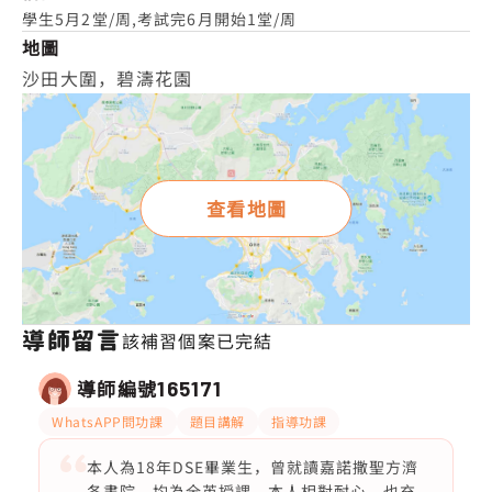
學生5月2堂/周,考試完6月開始1堂/周
地圖
沙田大圍，碧濤花園
查看地圖
導師留言
該補習個案已完結
導師編號
165171
WhatsAPP問功課
題目講解
指導功課
本人為18年DSE畢業生，曾就讀嘉諾撒聖方濟
各書院，均為全英授課，本人相對耐心，也充