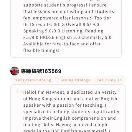
supports student's progress! I ensure
that lessons are motivating and students'
feel empowered after lessons :) Top tier
IELTS results: IELTS Overall 8.5/ 9.0
Speaking 9.0/9.0 Listening, Reading
8.5/9.0 HKDSE English 5.0 Chemistry 5.0
Available for face-to-face and offer
flexible timings!
導師編號
163569
*Long-term tutoring
*Testing strategy
*All in English
Hello! I'm Navneet, a dedicated University
of Hong Kong student and a native English
speaker with a passion for teaching. I
specialize in helping students significantly
improve their English comprehension and
reading skills. Having achieved a high
grade in the DSE English exam myself, I