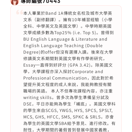
導師編號
70443
本人畢業於Band 1A傳統女名校及城市大學英
文系（副修翻譯）。擁有10年補習經驗（小學
全科、中學英文及英國文學）。中學時期英國
文學成績多數為Top25% (i.e. Top 5)。曾得到
BU English Language & Literature and
English Language Teaching (Double
Degree)的offer但沒有選擇入讀。後來在大學
修讀英文系期間對英國文學有作學術研究，
Essay一直得到好評分 (GPA 3.42)。除英國文
學，大學課程亦深入探討Corporate and
Professional Communication，因此對於希
望提升英文程度的成人來說，我能夠教授有關
職場的英語。 本人不但專攻課程內容，亦注重
writing skills。曾多次為學生準備呈分試及
DSE，平日亦能夠為學生「補底」。英國文學科
的學生來自SCGS, YWGS, HYS, SPCS, SPSLT,
MCS, GHS, HFCC, SMS, SPKC & SRLS，亦會
為學生的英國文學SBA給予意見、進行修改。有
耐性，大學期間的暑假曾到發展中國家義教，