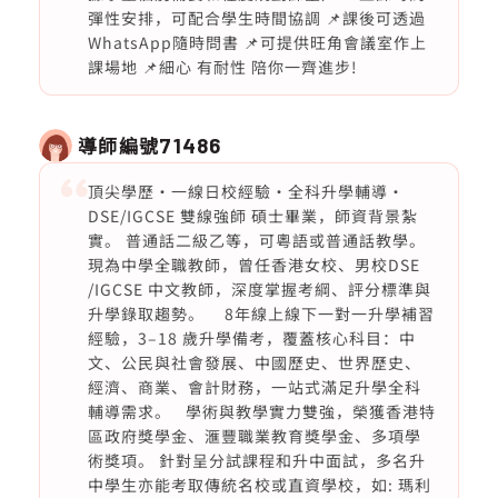
彈性安排，可配合學生時間協調 📌課後可透過
WhatsApp隨時問書 📌可提供旺角會議室作上
課場地 📌細心 有耐性 陪你一齊進步!
導師編號
71486
頂尖學歷・一線日校經驗・全科升學輔導・
DSE/IGCSE 雙線強師 碩士畢業，師資背景紮
實。 普通話二級乙等，可粵語或普通話教學。
現為中學全職教師，曾任香港女校、男校DSE
/IGCSE 中文教師，深度掌握考綱、評分標準與
升學錄取趨勢。 8年線上線下一對一升學補習
經驗，3–18 歲升學備考，覆蓋核心科目：中
文、公民與社會發展、中國歷史、世界歷史、
經濟、商業、會計財務，一站式滿足升學全科
輔導需求。 學術與教學實力雙強，榮獲香港特
區政府獎學金、滙豐職業教育獎學金、多項學
術獎項。 針對呈分試課程和升中面試，多名升
中學生亦能考取傳統名校或直資學校，如: 瑪利