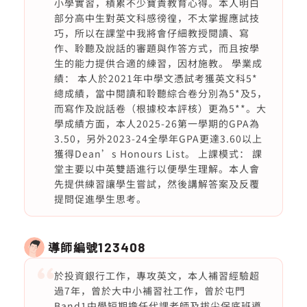
小學實習，積累不少寶貴教育心得。本人明白
部分高中生對英文科感徬徨，不太掌握應試技
巧，所以在課堂中我將會仔細教授閱讀、寫
作、聆聽及說話的審題與作答方式，而且按學
生的能力提供合適的練習，因材施教。 學業成
績： 本人於2021年中學文憑試考獲英文科5*
總成績，當中閱讀和聆聽綜合卷分別為5*及5，
而寫作及說話卷（根據校本評核）更為5**。大
學成績方面，本人2025-26第一學期的GPA為
3.50，另外2023-24全學年GPA更達3.60以上
獲得Dean’s Honours List。 上課模式： 課
堂主要以中英雙語進行以便學生理解。本人會
先提供練習讓學生嘗試，然後講解答案及反覆
提問促進學生思考。
導師編號
123408
於投資銀行工作，專攻英文，本人補習經驗超
過7年，曾於大中小補習社工作，曾於屯門
Band1中學短期擔任代課老師及拔尖保底班導