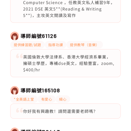
Computer Science ，任教英文私人補習9年，
2021 DSE 英文5**(Reading & Writing
5**)，主攻英文閱讀及寫作
導師編號
61126
提供練習題/試題
指導功課
提供教琴（音樂）
英國倫敦大學法律系、香港大學經濟系畢業，
擁碩士學歷，專補dse英文，經驗豐富，zoom,
$400/hr
導師編號
165108
*全英語上堂
有愛心
細心
你好我有興趣教！請問還需要老師嗎？