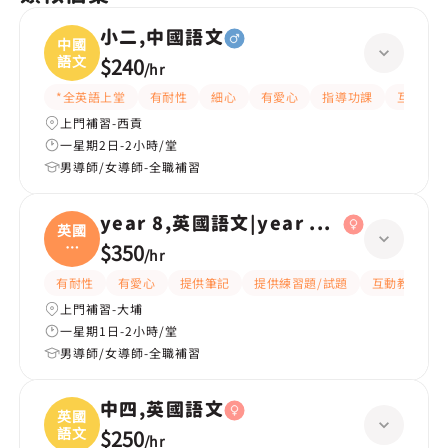
小二,中國語文
中國
語文
$240
/
hr
*全英語上堂
有耐性
細心
有愛心
指導功課
互動教學
上門補習-西貢
一星期2日-2小時/堂
男導師/女導師-全職補習
year 8,英國語文|year 6,英國語文
英國
語
$350
/
hr
文|
有耐性
有愛心
提供筆記
提供練習題/試題
互動教學
上門補習-大埔
一星期1日-2小時/堂
男導師/女導師-全職補習
中四,英國語文
英國
語文
$250
/
hr