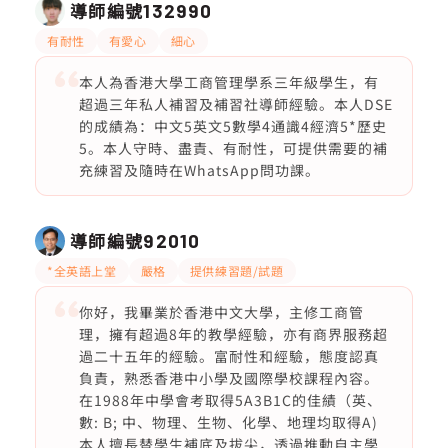
導師編號
132990
有耐性
有愛心
細心
本人為香港大學工商管理學系三年級學生，有
超過三年私人補習及補習社導師經驗。本人DSE
的成績為：中文5英文5數學4通識4經濟5*歷史
5。本人守時、盡責、有耐性，可提供需要的補
充練習及隨時在WhatsApp問功課。
導師編號
92010
*全英語上堂
嚴格
提供練習題/試題
你好，我畢業於香港中文大學，主修工商管
理，擁有超過8年的教學經驗，亦有商界服務超
過二十五年的經驗。富耐性和經驗，態度認真
負責，熟悉香港中小學及國際學校課程內容。
在1988年中學會考取得5A3B1C的佳績（英、
數: B; 中、物理、生物、化學、地理均取得A)
本人擅長替學生補底及拔尖，透過推動自主學