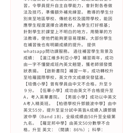
習，令學員提升自主自學能力，會針對各卷做
法及技巧，準備額外補充練習。 教導的學生分
別來至地區學校、傳統名校及國際學校，能因
應學生程度選擇合適教材，為學生打好根基；
針對學生於課堂上不明白的地方，用簡單的方
法教導，使他們能夠更容易理解。大部份學生
在補習後也有明顯成績的提升。 提供
whatsapp問功課服務。 過往補習學生背景及
成績： 【滬江維多利亞小學】補習兩年，成功
由一字不懂變成班內英文翹楚，獲老師頒發獎
狀表揚。 【啟新書院】補習一年，成功轉校升
至哈羅國際學校，英文作文成績突發猛進。
【培僑小學】曾有學員由中文不合格，升至９
９分。 【伍華小學】成功由英文不合格提升至
A，考入英華書院。 【男拔小學】成功以中英文
A考入精英班。 【柏德學校升鄧鏡波中學】由中
英文55分，提升至呈分試中英皆A成績入讀鄧鏡
波中學（Band 1B)，全級成績由50升至全級第
九名。 【羅定邦中學】由英文50分數學不合
格，升至 英文：（閱讀：86%）；科學：