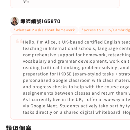
求。
導師編號
165870
*WhatsAPP asks about homework
*access to IELTS/Cambridg
Hello, I'm Alice, a UK-based certified English te
teaching in International schools, language centr
comprehensive support for homework, reteaching 
vocabulary and grammar development, work on t
reading (crititcal thinking, problem-solving, ana
preparation for HKDSE (exam-styled tasks + strat
personalised Google classroom with class materi
and progress checks to help with the course organ
assignements between classes and return them w
As I currently live in the UK, I offer a two-way in
via Google Meet. Students actively take part by t
tasks directly on a shared digital whiteboard. Ho
類似個案