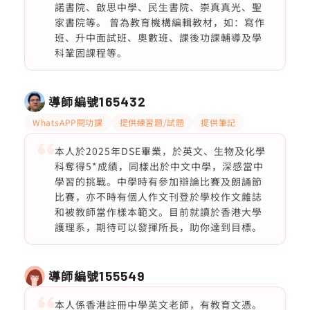
諾書院、啟思中學、民生書院、崇真真光、聖
家書院等。 曾為教育機構編輯教材，如：寫作
班、升中面試班、奧數班、課後功課輔導及學
科鞏固課程等。
導師編號
165432
WhatsAPP問功課
提供練習題/試題
提供筆記
本人於2025年DSE畢業，於英文、生物及化學
科奪得5*成績，同樣出於中文中學，深感當中
學習的挑戰。中學時有參加辯論比賽及朗誦節
比賽，亦不時有個人作文刊登於學校作文雜誌
和被教師當作樣本範文。目前就讀於香港大學
護理系，期待可以發揮所長，助你達到目標。
導師編號
155549
本人係香港註冊中學英文老師，有教育文憑。