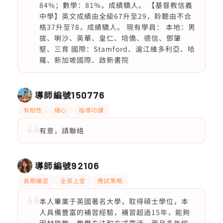
84%；數學：81%，成績驕人。 【基督教信義
中學】英文成績由全級67升至29，聆聽由不合
格37升至78，成績驕人。 現有學員： 本地：男
拔、喇沙、英華、皇仁、培僑、德信、鄧肇
堅、三育 國際：Stamford、滬江維多利亞、哈
羅、新加坡國際、啟新書院
導師編號
150776
有耐性
細心
指導功課
有意，請聯絡
導師編號
92106
長期補習
全英上堂
應試策略
本人畢業于英國著名大學，取得碩士學位，本
人具備豐富的補習經驗，補習超過15年，能夠