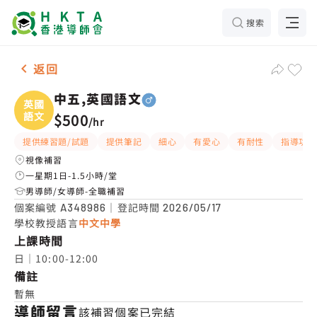
搜索
男-1名 中五,英國語文，中上環 補習推介
返回
中五,英國語文
英國
語文
$500
/
hr
提供練習題/試題
提供筆記
細心
有愛心
有耐性
指導功課
視像補習
一星期1日-1.5小時/堂
男導師/女導師-全職補習
個案編號
｜登記時間
A348986
2026/05/17
學校教授語言
中文中學
上課時間
日｜10:00-12:00
備註
暫無
導師留言
該補習個案已完結