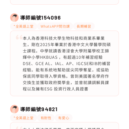
導師編號
154096
*全英語上堂
WhatsAPP問功課
長期補習
本人為香港科技大學生物科技和商業系畢業
生，剛在2025年畢業於香港中文大學醫學院碩
士課程。中學就讀香港浸會大學附屬學校王錦
輝中小學HKBUAS ，有超過10年補習經驗
DSE、GCE AL、IAL、AP、IGCSE和IB的補習
經驗。能有系統地幫助拔尖同學奪星，或協助
保底同學取得入學資格。曾到美國著名學府作
交換生並獲取政府獎學金，並曾就讀調解員課
程以及擁有ESG 投資行政人員證書
導師編號
94821
*全英語上堂
有耐性
有愛心