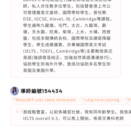
師，私人亦任教多位學生，包括替香港上市公
司管理層英文進修，國際學校學生，曾任教
DSE, IGCSE, Alevel, IB, Cambridge等課程，
學生遍佈九龍塘，屯門，太古，九龍灣，觀
塘，天水圍，旺角，柴灣，上水，大埔，西營
盤，包括多間傳統名校、國際學校及讀寫障礙
學生，學生成績優異，亦專補國際英文考試
(IELTS , TOEFL, Cambridge等)主要教授英式
英語(強調發音純正，加強自然英語溝通技巧)，
協助學生到海外升學，曾成功協助多名學生到
英國及美國升學。
導師編號
154434
*WhatsAPP asks about homework
*Long-term tutoring
*P
我經驗豐富，以前係補習社做，現有同年齡學生。我係英文
IELTS overall 8.5，可以馬上開始，係英文專科老師