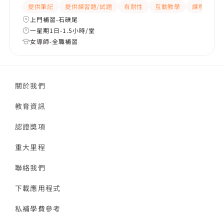
提供筆記
提供練習題/試題
有耐性
互動教學
課程設計
上門補習-石硤尾
一星期1日-1.5小時/堂
女導師-全職補習
關於我們
教育資訊
認證獎項
重大里程
聯絡我們
下載應用程式
私補學費參考