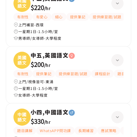
英國
語文
$220
/
hr
有耐性
有愛心
細心
提供筆記
提供練習題/試題
指導
上門補習-西環
一星期1日-1.5小時/堂
男導師/女導師-大學程度
中五,英國語文
英國
語文
$200
/
hr
有耐性
提供筆記
提供練習題/試題
課程設計
題目講解
上門/視像皆可-東涌
一星期1日-1.5小時/堂
女導師-大學程度
小四,中國語文
中國
語文
$330
/
hr
題目講解
WhatsAPP問功課
長期補習
應試策略
解題思