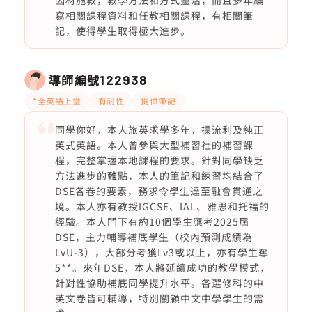
因材施教，教學方法和方式靈活，而且多年編
寫相關課程資料和任教相關課程，有相關筆
記，使得學生取得極大進步。
導師編號
122938
*全英語上堂
有耐性
提供筆記
同學你好，本人旅英求學多年，操流利及純正
英式英語。本人曾參與大型補習社的補習課
程，完整掌握本地課程的要求。針對同學缺乏
方法進步的難點，本人的筆記和練習均結合了
DSE各卷的要素，務求令學生達至融會貫通之
境。本人亦有教授IGCSE、IAL、雅思和托福的
經驗。本人門下有約10個學生應考2025屆
DSE，主力輔導補底學生（校內預測成績為
LvU-3），大部分考獲Lv3或以上，亦有學生奪
5**。來年DSE，本人將延續成功的教學模式，
針對性協助補底同學提升水平。各選修科的中
英文卷皆可輔導，特別關顧中文中學學生的需