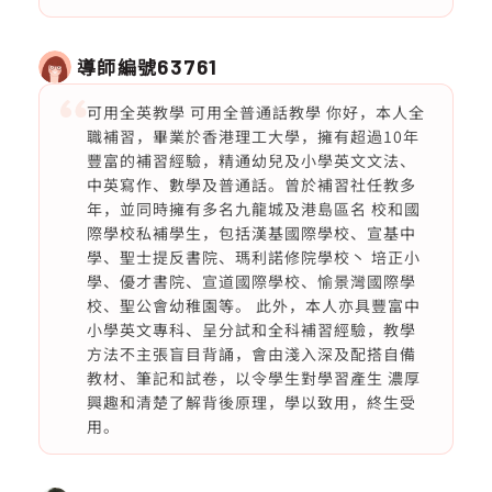
導師編號
63761
可用全英教學 可用全普通話教學 你好，本人全
職補習，畢業於香港理工大學，擁有超過10年
豐富的補習經驗，精通幼兒及小學英文文法、
中英寫作、數學及普通話。曾於補習社任教多
年，並同時擁有多名九龍城及港島區名 校和國
際學校私補學生，包括漢基國際學校、宣基中
學、聖士提反書院、瑪利諾修院學校丶 培正小
學、優才書院、宣道國際學校、愉景灣國際學
校、聖公會幼稚園等。 此外，本人亦具豐富中
小學英文專科、呈分試和全科補習經驗，教學
方法不主張盲目背誦，會由淺入深及配搭自備
教材、筆記和試卷，以令學生對學習產生 濃厚
興趣和清楚了解背後原理，學以致用，終生受
用。