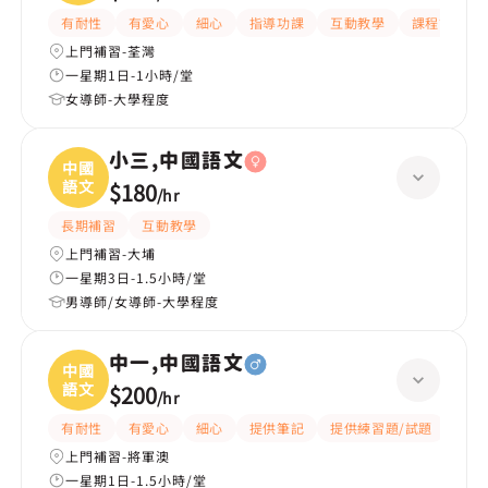
有耐性
有愛心
細心
指導功課
互動教學
課程設計
上門補習-荃灣
一星期1日-1小時/堂
女導師-大學程度
小三,中國語文
中國
語文
$180
/
hr
長期補習
互動教學
上門補習-大埔
一星期3日-1.5小時/堂
男導師/女導師-大學程度
中一,中國語文
中國
語文
$200
/
hr
有耐性
有愛心
細心
提供筆記
提供練習題/試題
題目
上門補習-將軍澳
一星期1日-1.5小時/堂