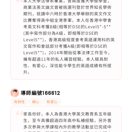
本人大學法律系畢業，曾兩度獲大學獎學金，
商業法英文論文曾被挑選刊登於世界知名學術
期刊，就讀中六時於香港大學舉辦的英文作文
比賽奪得高中組全港季軍。本人在香港中學會
考英文科考獲B級(相等於DSE的Level5*-5**
(其中寫作部分為A級，即相等於DSE的
Level5**)，香港高級程度會考英語運用科的英
文寫作和會話部分考獲A級(即相等於DSE的
Level5**)，2014年開始從事法律工作至今，
擁有超過11年的私人補習經驗。本人極具耐
性、有愛心，深信能令學生的英語成績有所提
升。
導師編號
166612
有耐性
細心
有愛心
家長你好，本人為香港大學英文教育系五年級
生，至今具備超過四年高中私補經驗，另外曾
多次參與大學課程內外的教學活動並已完成中