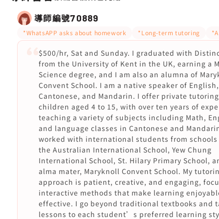
導師編號
70889
*WhatsAPP asks about homework
*Long-term tutoring
*A
$500/hr, Sat and Sunday. I graduated with Distin
from the University of Kent in the UK, earning a M
Science degree, and I am also an alumna of Mary
Convent School. I am a native speaker of English,
Cantonese, and Mandarin. I offer private tutoring
children aged 4 to 15, with over ten years of exp
teaching a variety of subjects including Math, En
and language classes in Cantonese and Mandarin
worked with international students from schools
the Australian International School, Yew Chung
International School, St. Hilary Primary School, 
alma mater, Maryknoll Convent School. My tutori
approach is patient, creative, and engaging, foc
interactive methods that make learning enjoyab
effective. I go beyond traditional textbooks and t
lessons to each student’s preferred learning styl