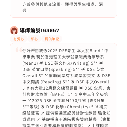
亦曾參與其他交流團。懂得與學生相處、溝
通。
導師編號
163957
有愛心
細心
提供筆記
你好👋🏻我係2025 DSE考生 本人於Band 1中
學畢業 現於香港理工大學就讀職業治療學系
(Year 1) 🌟 DSE 英文作文(Writing) 5** 🌟
DSE 英文口語(Speaking) 5** 🌟 DSE 英文
Overall 5* 🏅幫助同學有系統學習英文 🌟 DSE
中文閱讀 (Reading) 5** 🌟 DSE 中文Overall
5 🏅有大量12篇範文練習題目 🌟 DSE 企業、會
計與財務概論（BAFS） 5* 🏅高中三年全級第
一 🏅2025 DSE 全卷總分170/199 (差3分獲
5**等級) 🌟 DSE 化學 (Chemistry) 5 🏅補底
經驗豐富 📌 提供精選筆記與針對性練習 強化知
識運用 📌 基礎補底＋進階拔尖雙向輔導 （會根
據學生個別需要和程度規劃課堂） 📌上課時間