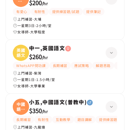
科|
$200
/
hr
小五
有愛心
有耐性
提供練習題/試題
提供筆記
上門補習-大埔
一星期3日-2小時/堂
女導師-大學程度
中一,英國語文
英國
語文
$260
/
hr
WhatsAPP問功課
長期補習
應試策略
解題思路
題目講
上門補習-柴灣
一星期1日-1.5小時/堂
女導師-大學畢業
小五,中國語文(普教中)
中國
語文
$350
/
hr
(
長期補習
有耐性
互動教學
題目講解
提供練習題/試題
上門補習-九龍塘