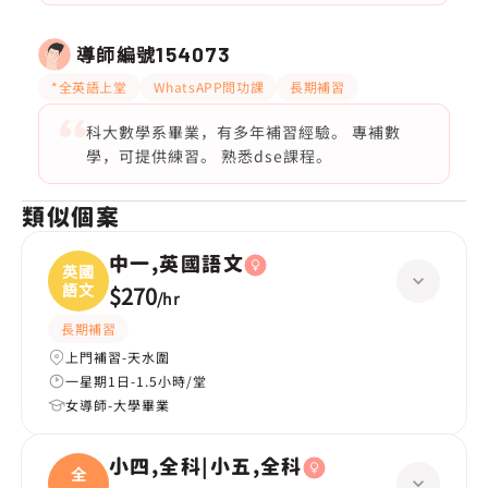
導師編號
154073
*全英語上堂
WhatsAPP問功課
長期補習
科大數學系畢業，有多年補習經驗。 專補數
學，可提供練習。 熟悉dse課程。
類似個案
中一,英國語文
英國
語文
$270
/
hr
長期補習
上門補習-天水圍
一星期1日-1.5小時/堂
女導師-大學畢業
小四,全科|小五,全科
全