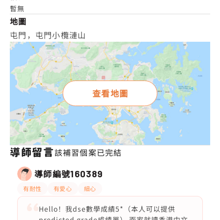
暫無
地圖
屯門，屯門小欖漣山
查看地圖
導師留言
該補習個案已完結
導師編號
160389
有耐性
有愛心
細心
Hello！我dse數學成績5*（本人可以提供
predicted grade成績單） 而家就讀香港中文