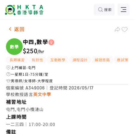
搜索
女-1名 中四,數學，屯門 補習推介
返回
中四,數學
數學
$250
/
hr
長期補習
有耐性
互動教學
課程設計
解題思路
應試策略
上門補習-屯門
一星期1日-75分鐘/堂
男導師/女導師-大學程度
個案編號
｜登記時間
A349006
2026/05/17
學校教授語言
英文中學
補習地址
屯門,屯門小欖漣山
上課時間
一二三四｜17:00-20:00
備註