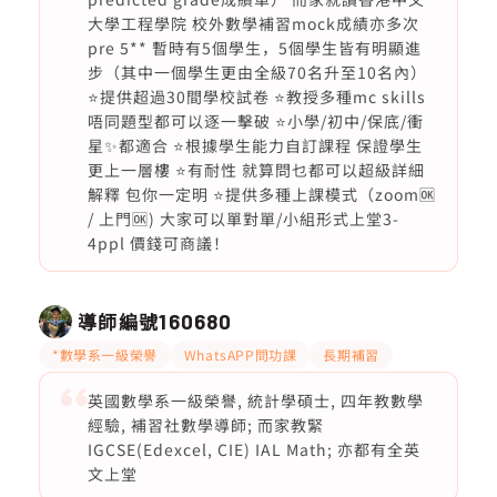
大學工程學院 校外數學補習mock成績亦多次
pre 5** 暫時有5個學生，5個學生皆有明顯進
步（其中一個學生更由全級70名升至10名內）
⭐️提供超過30間學校試卷 ⭐️教授多種mc skills
唔同題型都可以逐一擊破 ⭐️小學/初中/保底/衝
星✨都適合 ⭐️根據學生能力自訂課程 保證學生
更上一層樓 ⭐️有耐性 就算問乜都可以超級詳細
解釋 包你一定明 ⭐️提供多種上課模式（zoom🆗
/ 上門🆗) 大家可以單對單/小組形式上堂3-
4ppl 價錢可商議！
導師編號
160680
*數學系一級榮譽
WhatsAPP問功課
長期補習
英國數學系一級榮譽, 統計學碩士, 四年教數學
經驗, 補習社數學導師; 而家教緊
IGCSE(Edexcel, CIE) IAL Math; 亦都有全英
文上堂