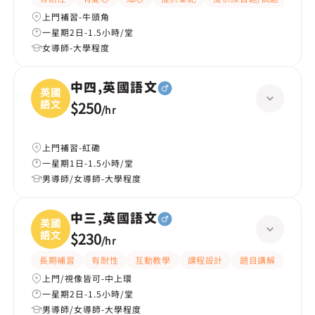
上門補習-牛頭角
一星期2日-1.5小時/堂
女導師-大學程度
中四,英國語文
英國
語文
$250
/
hr
上門補習-紅磡
一星期1日-1.5小時/堂
男導師/女導師-大學程度
中三,英國語文
英國
語文
$230
/
hr
長期補習
有耐性
互動教學
課程設計
題目講解
解題
上門/視像皆可-中上環
一星期2日-1.5小時/堂
男導師/女導師-大學程度