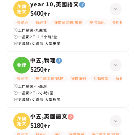
year 10,英國語文
英國
語文
$400
/
hr
有愛心
有耐性
提供練習題/試題
提供筆記
長期補習
上門補習-九龍城
一星期2日-1.5小時/堂
男導師/女導師-大學畢業
中五,物理
物理
$250
/
hr
有耐性
提供練習題/試題
提供筆記
互動教學
解題思路
上門補習-小西灣
一星期2日-2小時/堂
男導師/女導師-大學程度
小五,英國語文
英國
語文
$180
/
hr
有耐性
有愛心
細心
提供筆記
提供練習題/試題
指導