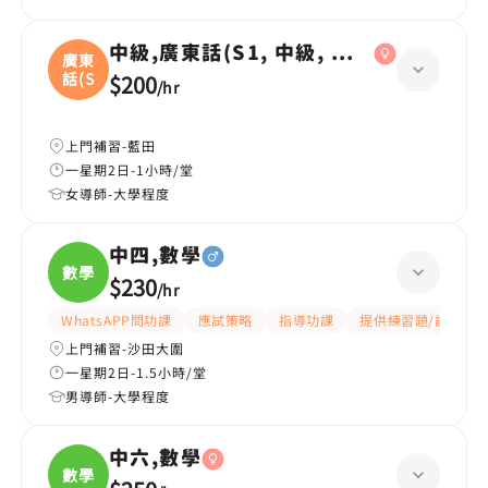
中級,廣東話(S1, 中級, 學校課程)
廣東
話(S
$200
/
hr
上門補習-藍田
一星期2日-1小時/堂
女導師-大學程度
中四,數學
數學
$230
/
hr
WhatsAPP問功課
應試策略
指導功課
提供練習題/試題
上門補習-沙田大圍
一星期2日-1.5小時/堂
男導師-大學程度
中六,數學
數學