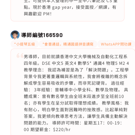
生。可提供本人整理的中一至中六筆記及 CS 重
點。現於香港 gap year，接受面授／網課，有
興趣歡迎 PM！
導師編號
166590
*小提琴五級
*會普通話，精通國語拼音讀寫
WhatsAPP問功課
男導師，目前就讀香港中文大學機械及自動化工程系
四年級。DSE 中文5 英文4 數學5* 通識4 物理5 M2 4
教學理念： 我認為補習是為了「解決問題」。工程學
背景令我更著重邏輯與系統性，我會將複雜的概念拆
解成學生容易吸收的步驟，而非死記硬背。 過往經
驗： 3年經驗：曾輔導中小學全科、數學及物理。 具
體成果：曾有數名學生由全班末段進步至全班前10
名；亦有學生在呈分試取得理想成績。 教學風格：我
有耐心，明白學生面對困難時的挫敗感。比起單純對
答案，我更傾向教導思考方法，讓學生具備主動解決
問題的能力。 導師許可時間：星期五17：00-19：
00 期望薪金：$220/hr