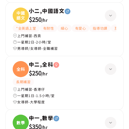
小二,中國語文
中國
語文
$250
/
hr
*全英語上堂
有耐性
細心
有愛心
指導功課
互動教學
上門補習-西貢
一星期2日-2小時/堂
男導師/女導師-全職補習
中二,全科
全科
$250
/
hr
長期補習
上門補習-香港仔
一星期1日-1.5小時/堂
女導師-大學程度
中一,數學
數學
$350
/
hr