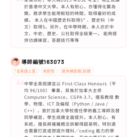
於香港中文大學。本人有耐心，亦懂得化繁為
簡，務求學生能用較短的時間，取得最好的成
績。 本人在中國歷史科取得5* 、歷史科（中
文）取得5。另外，在中學時期，本人亦於中
文、中史、歷史、公社取得全級第一。 能夠提
供功課練習，答題技巧等等
導師編號
163073
*全英語上堂
有耐性
提供練習題/試題
中學全英授課並以 First-Class Honours（平
均 96/100） 畢業，其後於加拿大主修
Computer Science，CGPA 3.7。擅長教授 數
學、物理、ICT 及編程（Python / Java /
C++），曾於加拿大學校擔任學術義工導師及替
同學補習，學生成績全面提升。本人耐心、有
系統，擅長將複雜概念拆解得超易明，特別適
合需要打底或想提升理科／coding 能力的學