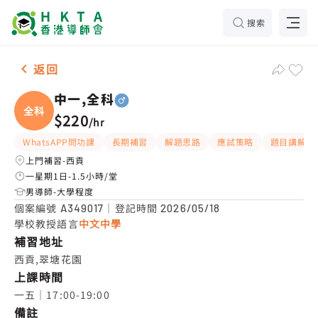
搜索
男-1名 中一,全科，西貢 補習推介
返回
中一,全科
全科
$220
/
hr
WhatsAPP問功課
長期補習
解題思路
應試策略
題目講解
上門補習-西貢
一星期1日-1.5小時/堂
男導師-大學程度
個案編號
｜登記時間
A349017
2026/05/18
學校教授語言
中文中學
補習地址
西貢,翠塘花園
上課時間
一五｜17:00-19:00
備註