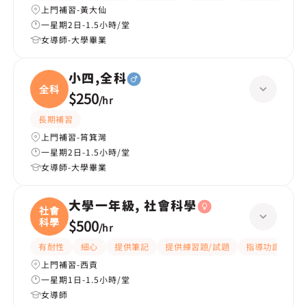
上門補習-黃大仙
一星期2日-1.5小時/堂
女導師-大學畢業
小四,全科
全科
$250
/
hr
長期補習
上門補習-筲箕灣
一星期2日-1.5小時/堂
女導師-大學畢業
大學一年級, 社會科學
社會
科學
$500
/
hr
有耐性
細心
提供筆記
提供練習題/試題
指導功課
互
上門補習-西貢
一星期1日-1.5小時/堂
女導師