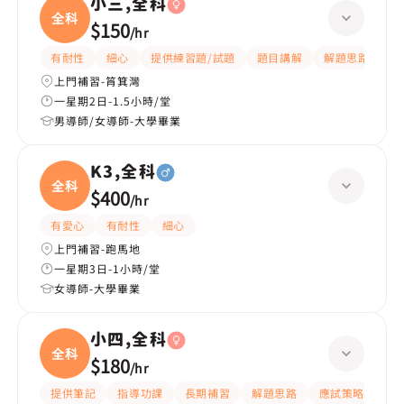
小三,全科
全科
$150
/
hr
有耐性
細心
提供練習題/試題
題目講解
解題思路
上門補習-筲箕灣
一星期2日-1.5小時/堂
男導師/女導師-大學畢業
K3,全科
全科
$400
/
hr
有愛心
有耐性
細心
上門補習-跑馬地
一星期3日-1小時/堂
女導師-大學畢業
小四,全科
全科
$180
/
hr
提供筆記
指導功課
長期補習
解題思路
應試策略
提