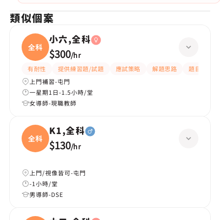
類似個案
小六,全科
全科
$300
/
hr
有耐性
提供練習題/試題
應試策略
解題思路
題目講解
上門補習-屯門
一星期1日-1.5小時/堂
女導師-現職教師
K1,全科
全科
$130
/
hr
上門/視像皆可-屯門
-1小時/堂
男導師-DSE