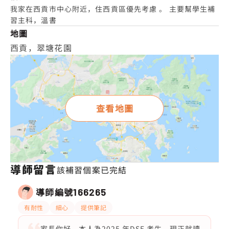
我家在西貢市中心附近，住西貢區優先考慮 。 主要幫學生補
習主科，溫書
地圖
西貢，翠塘花園
查看地圖
導師留言
該補習個案已完結
導師編號
166265
有耐性
細心
提供筆記
家長你好，本人為2025 年DSE 考生，現正就讀