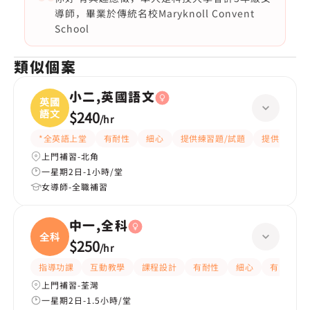
導師，畢業於傳統名校Maryknoll Convent
School
類似個案
小二,英國語文
英國
語文
$240
/
hr
*全英語上堂
有耐性
細心
提供練習題/試題
提供筆記
上門補習-北角
一星期2日-1小時/堂
女導師-全職補習
中一,全科
全科
$250
/
hr
指導功課
互動教學
課程設計
有耐性
細心
有愛心
上門補習-荃灣
一星期2日-1.5小時/堂