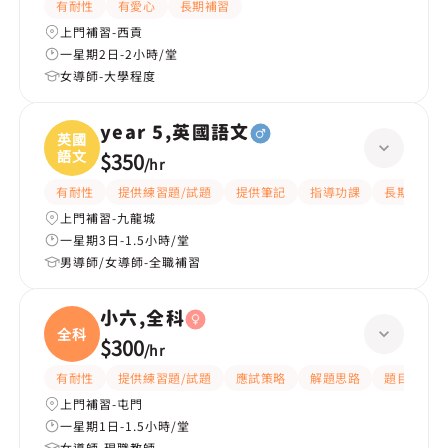
有耐性
有愛心
長期補習
上門補習-西貢
一星期2日-2小時/堂
女導師-大學程度
year 5,英國語文
英國
語文
$350
/
hr
有耐性
提供練習題/試題
提供筆記
指導功課
長期補習
上門補習-九龍城
一星期3日-1.5小時/堂
男導師/女導師-全職補習
小六,全科
全科
$300
/
hr
有耐性
提供練習題/試題
應試策略
解題思路
題目講解
上門補習-屯門
一星期1日-1.5小時/堂
女導師-現職教師