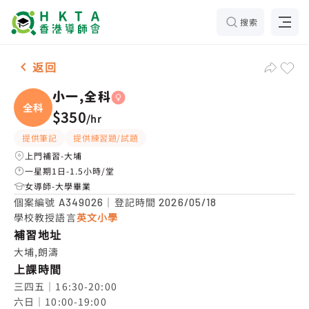
搜索
女-1名 小一,全科，大埔 補習推介
返回
小一,全科
全科
$350
/
hr
提供筆記
提供練習題/試題
上門補習-大埔
一星期1日-1.5小時/堂
女導師-大學畢業
個案編號
｜登記時間
A349026
2026/05/18
學校教授語言
英文小學
補習地址
大埔,朗濤
上課時間
三四五｜16:30-20:00

六日｜10:00-19:00