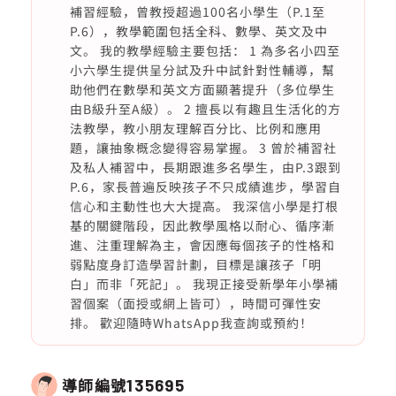
補習經驗，曾教授超過100名小學生（P.1至
P.6），教學範圍包括全科、數學、英文及中
文。 我的教學經驗主要包括： 1 為多名小四至
小六學生提供呈分試及升中試針對性輔導，幫
助他們在數學和英文方面顯著提升（多位學生
由B級升至A級）。 2 擅長以有趣且生活化的方
法教學，教小朋友理解百分比、比例和應用
題，讓抽象概念變得容易掌握。 3 曾於補習社
及私人補習中，長期跟進多名學生，由P.3跟到
P.6，家長普遍反映孩子不只成績進步，學習自
信心和主動性也大大提高。 我深信小學是打根
基的關鍵階段，因此教學風格以耐心、循序漸
進、注重理解為主，會因應每個孩子的性格和
弱點度身訂造學習計劃，目標是讓孩子「明
白」而非「死記」。 我現正接受新學年小學補
習個案（面授或網上皆可），時間可彈性安
排。 歡迎隨時WhatsApp我查詢或預約！
導師編號
135695