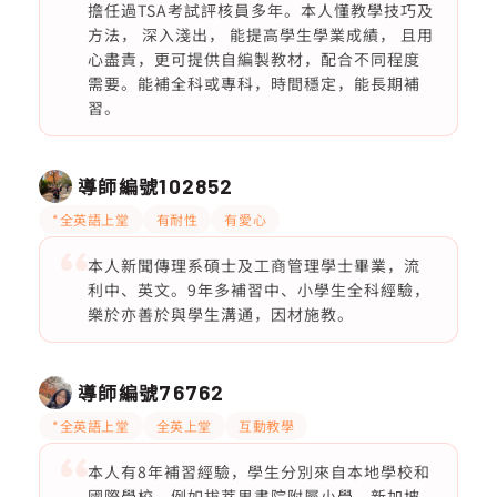
擔任過TSA考試評核員多年。本人懂教學技巧及
方法， 深入淺出， 能提高學生學業成績， 且用
心盡責，更可提供自編製教材，配合不同程度
需要。能補全科或專科，時間穩定，能長期補
習。
導師編號
102852
*全英語上堂
有耐性
有愛心
本人新聞傳理系碩士及工商管理學士畢業，流
利中、英文。9年多補習中、小學生全科經驗，
樂於亦善於與學生溝通，因材施教。
導師編號
76762
*全英語上堂
全英上堂
互動教學
本人有8年補習經驗，學生分別來自本地學校和
國際學校，例如拔萃男書院附屬小學，新加坡