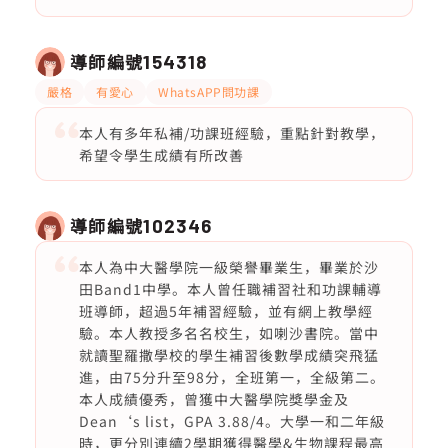
導師編號
154318
嚴格
有愛心
WhatsAPP問功課
本人有多年私補/功課班經驗，重點針對教學，
希望令學生成績有所改善
導師編號
102346
本人為中大醫學院一級榮譽畢業生，畢業於沙
田Band1中學。本人曾任職補習社和功課輔導
班導師，超過5年補習經驗，並有網上教學經
驗。本人教授多名名校生，如喇沙書院。當中
就讀聖羅撒學校的學生補習後數學成績突飛猛
進，由75分升至98分，全班第一，全級第二。
本人成績優秀，曾獲中大醫學院獎學金及
Dean‘s list，GPA 3.88/4。大學一和二年級
時，更分別連續2學期獲得醫學&生物課程最高