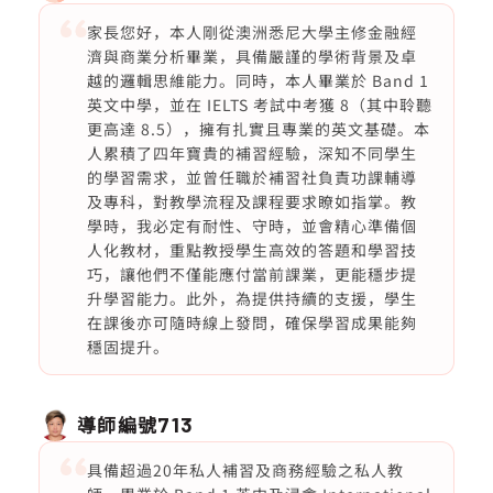
家長您好，本人剛從澳洲悉尼大學主修金融經
濟與商業分析畢業，具備嚴謹的學術背景及卓
越的邏輯思維能力。同時，本人畢業於 Band 1
英文中學，並在 IELTS 考試中考獲 8（其中聆聽
更高達 8.5），擁有扎實且專業的英文基礎。本
人累積了四年寶貴的補習經驗，深知不同學生
的學習需求，並曾任職於補習社負責功課輔導
及專科，對教學流程及課程要求瞭如指掌。教
學時，我必定有耐性、守時，並會精心準備個
人化教材，重點教授學生高效的答題和學習技
巧，讓他們不僅能應付當前課業，更能穩步提
升學習能力。此外，為提供持續的支援，學生
在課後亦可隨時線上發問，確保學習成果能夠
穩固提升。
導師編號
713
具備超過20年私人補習及商務經驗之私人教