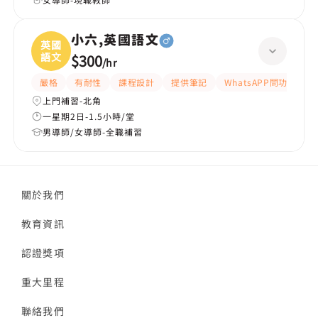
小六,英國語文
英國
語文
$300
/
hr
嚴格
有耐性
課程設計
提供筆記
WhatsAPP問功課
上門補習-北角
一星期2日-1.5小時/堂
男導師/女導師-全職補習
關於我們
教育資訊
認證獎項
重大里程
聯絡我們