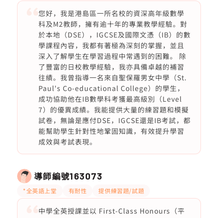
您好，我是港島區一所名校的資深高年級數學
科及M2教師，擁有逾十年的專業教學經驗。對
於本地（DSE），IGCSE及國際文憑（IB）的數
學課程內容，我都有著極為深刻的掌握，並且
深入了解學生在學習過程中常遇到的困難。 除
了豐富的日校教學經驗，我亦具備卓越的補習
往績。我曾指導一名來自聖保羅男女中學（St.
Paul's Co-educational College）的學生，
成功協助他在IB數學科考獲最高級別（Level
7）的優異成績。我能提供大量的練習題和模擬
試卷，無論是應付DSE，IGCSE還是IB考試，都
能幫助學生針對性地鞏固知識，有效提升學習
成效與考試表現。
導師編號
163073
*全英語上堂
有耐性
提供練習題/試題
中學全英授課並以 First-Class Honours（平