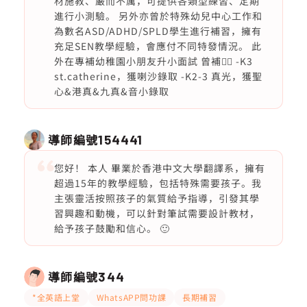
材施教、嚴而不厲，可提供各類型練習、定期
進行小測驗。 另外亦曾於特殊幼兒中心工作和
為數名ASD/ADHD/SPLD學生進行補習，擁有
充足SEN教學經驗，會應付不同特發情況。 此
外在專補幼稚園小朋友升小面試 曾補👇🏻 -K3
st.catherine，獲喇沙錄取 -K2-3 真光，獲聖
心&港真&九真&音小錄取
導師編號
154441
您好！ 本人 畢業於香港中文大學翻譯系，擁有
超過15年的教學經驗，包括特殊需要孩子。我
主張靈活按照孩子的氣質給予指導，引發其學
習興趣和動機，可以針對筆試需要設計教材，
給予孩子鼓勵和信心。 🙂
導師編號
344
*全英語上堂
WhatsAPP問功課
長期補習