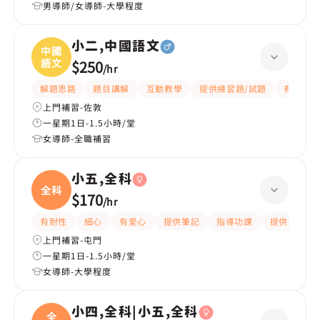
男導師/女導師-大學程度
小二,中國語文
中國
語文
$250
/
hr
解題思路
題目講解
互動教學
提供練習題/試題
有愛心
上門補習-佐敦
一星期1日-1.5小時/堂
女導師-全職補習
小五,全科
全科
$170
/
hr
有耐性
細心
有愛心
提供筆記
指導功課
提供練習題/
上門補習-屯門
一星期1日-1.5小時/堂
女導師-大學程度
小四,全科|小五,全科
全