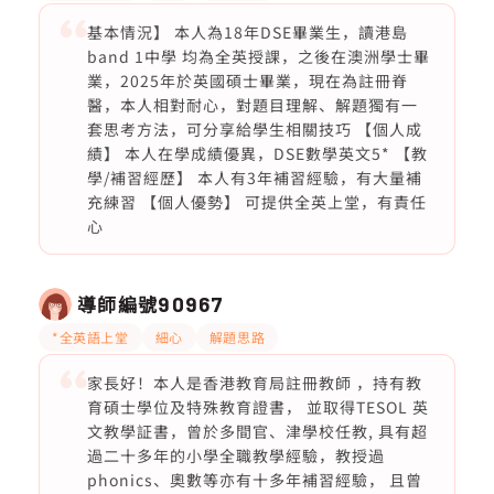
基本情況】 本人為18年DSE畢業生，讀港島
band 1中學 均為全英授課，之後在澳洲學士畢
業，2025年於英國碩士畢業，現在為註冊脊
醫，本人相對耐心，對題目理解、解題獨有一
套思考方法，可分享給學生相關技巧 【個人成
績】 本人在學成績優異，DSE數學英文5* 【教
學/補習經歷】 本人有3年補習經驗，有大量補
充練習 【個人優勢】 可提供全英上堂，有責任
心
導師編號
90967
*全英語上堂
細心
解題思路
家長好！本人是香港教育局註冊教師 ，持有教
育碩士學位及特殊教育證書， 並取得TESOL 英
文教學証書，曾於多間官、津學校任教, 具有超
過二十多年的小學全職教學經驗，教授過
phonics、奧數等亦有十多年補習經驗， 且曾