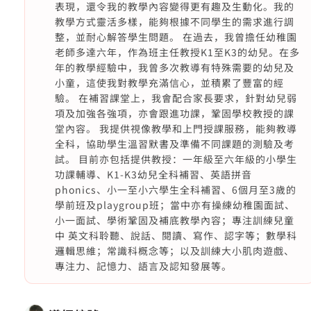
表現，還令我的教學內容變得更有趣及生動化。我的
教學方式靈活多樣，能夠根據不同學生的需求進行調
整，並耐心解答學生問題。 在過去，我曾擔任幼稚園
老師多達六年，作為班主任教授K1至K3的幼兒。在多
年的教學經驗中，我曾多次教導有特殊需要的幼兒及
小童，這使我對教學充滿信心，並積累了豐富的經
驗。 在補習課堂上，我會配合家長要求，針對幼兒弱
項及加強各強項，亦會跟進功課，鞏固學校教授的課
堂內容。 我提供視像教學和上門授課服務，能夠教導
全科，協助學生溫習默書及準備不同課題的測驗及考
試。 目前亦包括提供教授：一年級至六年級的小學生
功課輔導、K1-K3幼兒全科補習、英語拼音
phonics、小一至小六學生全科補習、6個月至3歲的
學前班及playgroup班；當中亦有操練幼稚園面試、
小一面試、學術鞏固及補底教學內容；專注訓練兒童
中 英文科聆聽、說話、閱讀、寫作、認字等；數學科
邏輯思維；常識科概念等；以及訓練大小肌肉遊戲、
專注力、記憶力、語言及認知發展等。