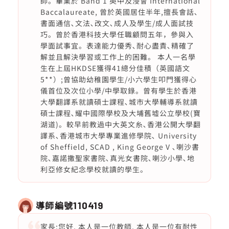
師。畢業於 Band 1 英中及浸會 International
Baccalaureate, 曾於英國居住半年,擅長會話､
書面通信､文法､改文､成人及學生/成人面試技
巧。曾於香港科技大學任職顧問五年，參與入
學面試事宜。表達能力優秀､耐心盡責､精確了
解並且解決學習或工作上的困難。 本人一名學
生在上屆HKDSE獲得41總分佳積（英國語文
5**）;曾協助幼稚園學生/小六學生叩門獲得心
儀首位及次位小學/中學取錄。曾有學生於香港
大學翻譯系就讀碩士課程､城市大學輔導系就讀
碩士課程､耀中國際學校及大埔舊墟公立學校(寶
湖道)。較早前教過中大英文糸､香港公開大學翻
譯系､香港城市大學專業進修學院､ University
of Sheffield, SCAD , King George V ､喇沙書
院､嘉諾撒聖家書院､真光女書院､喇沙小學､地
利亞修女紀念學校就讀的學生。
導師編號
110419
家長:您好, 本人是一位教師, 本人是一位有耐性