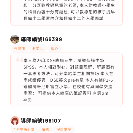
和十分喜歡教導兒童的老師, 本人對教導小學生
的科目內容十分有經驗, 可以教導您的孩子提早
預備小二學習內容和預備小二的入學面試。
導師編號
166399
有耐性
有愛心
細心
本人為26年DSE應屆考生，讀聖保祿中學
SPSS，本人相對耐心，對題目理解、解題獨有
一套思考方法，可分享給學生相關技巧 本人在
學成績優異，DSE英文pre有星 本人有補P1-6
銅鑼灣軒尼斯官立小學，在校也有與同學交流
學習； 可提供本人編寫的筆記資料 有意pm
🙏🏻
導師編號
166107
*全英語上堂
嚴格
提供筆記