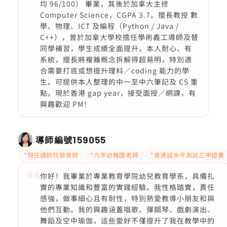
均 96/100） 畢業，其後於加拿大主修
Computer Science，CGPA 3.7。擅長教授 數
學、物理、ICT 及編程（Python / Java /
C++），曾於加拿大學校擔任學術義工導師及替
同學補習，學生成績全面提升。本人耐心、有
系統，擅長將複雜概念拆解得超易明，特別適
合需要打底或想提升理科／coding 能力的學
生。可提供本人整理的中一至中六筆記及 CS 重
點。現於香港 gap year，接受面授／網課，有
興趣歡迎 PM！
導師編號
159055
*現仼課餘托管導師
*六年幼稚園老師
*普通話水平測試三甲證書
你好！我畢業於專業教育學院幼兒教育學系，具備扎
實的專業知識和豐富的實踐經驗。我性格踏實，責任
感強，做事細心且有耐性，特別熱愛教導小朋友和與
他們互動。我的興趣涵蓋唱歌、彈鋼琴、戲劇演出、
舞蹈及空中瑜伽，這些愛好不僅提升了我在教學中的