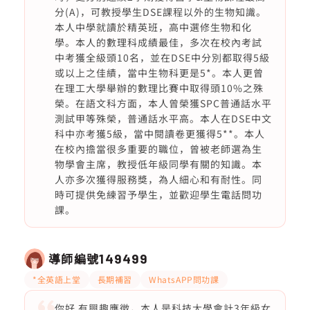
分(A)，可教授學生DSE課程以外的生物知識。
本人中學就讀於精英班，高中選修生物和化
學。本人的數理科成績最佳，多次在校內考試
中考獲全級頭10名，並在DSE中分別都取得5級
或以上之佳績，當中生物科更是5*。本人更曾
在理工大學舉辦的數理比賽中取得頭10%之殊
榮。在語文科方面，本人曾榮獲SPC普通話水平
測試甲等殊榮，普通話水平高。本人在DSE中文
科中亦考獲5級，當中閱讀卷更獲得5**。本人
在校內擔當很多重要的職位，曾被老師選為生
物學會主席，教授低年級同學有關的知識。本
人亦多次獲得服務獎，為人細心和有耐性。同
時可提供免練習予學生，並歡迎學生電話問功
課。
導師編號
149499
*全英語上堂
長期補習
WhatsAPP問功課
你好 有興趣應徵，本人是科技大學會計3年級女