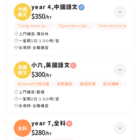
year 4,中國語文
中國
語文
$350
/
hr
*Long-term tutoring
*Question explanation
*Interactive teaching
上門補習-薄扶林
一星期1日-1.5小時/堂
女導師-全職補習
小六,英國語文
英國
語文
$300
/
hr
WhatsAPP問功課
長期補習
解題思路
題目講解
提供練
上門補習-觀塘
一星期2日-1.5小時/堂
女導師-全職補習
year 7,全科
全科
$280
/
hr