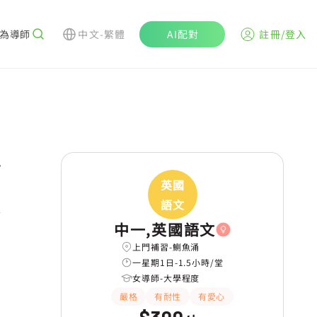
為導師
中文-繁體
AI配對
註冊/登入
r
英國
策略
長期補習
語文
中一,英國語文
上門補習-鰂魚涌
一星期1日-1.5小時/堂
女導師-大學程度
嚴格
有耐性
有愛心