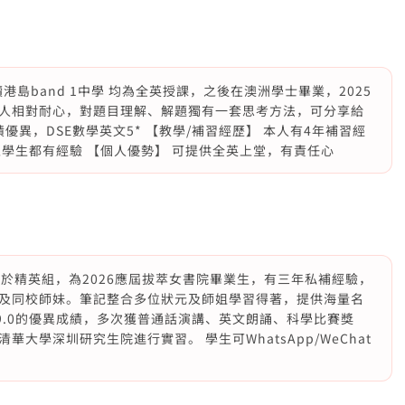
港島band 1中學 均為全英授課，之後在澳洲學士畢業，2025
人相對耐心，對題目理解、解題獨有一套思考方法，可分享給
優異，DSE數學英文5* 【教學/補習經歷】 本人有4年補習經
學生都有經驗 【個人優勢】 可提供全英上堂，有責任心
年位於精英組，為2026應屆拔萃女書院畢業生，有三年私補經驗，
及同校師妹。筆記整合多位狀元及師姐學習得著，提供海量名
.0/9.0的優異成績，多次獲普通話演講、英文朗誦、科學比賽獎
大學深圳研究生院進行實習。 學生可WhatsApp/WeChat