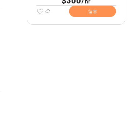
$300
hr
/
留言