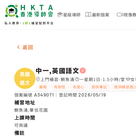
星級導師
最新個案
視像
女-1名 中一,英國語文，鰂魚涌 補習推介
返回
中一,英國語文
英國
上門補習-鰂魚涌
一星期1日-1.5小時/堂
女
語文
嚴格
有耐性
有愛心
提供筆記
提供練習題/
個案編號
A349071
｜登記時間
2026/05/19
補習地址
鰂魚涌,華信花園
上課時間
可商議
備註