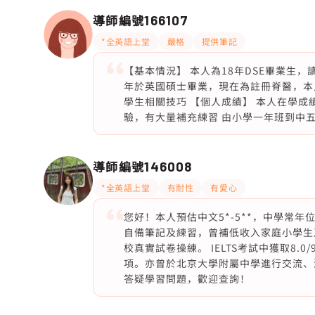
導師編號
166107
*全英語上堂
嚴格
提供筆記
【基本情況】 本人為18年DSE畢業生，讀
年於英國碩士畢業，現在為註冊脊醫，本
學生相關技巧 【個人成績】 本人在學成績
驗，有大量補充練習 由小學一年班到中五
導師編號
146008
*全英語上堂
有耐性
有愛心
您好！本人預估中文5*-5**，中學常
自備筆記及練習，曾補低收入家庭小學生
校真實試卷操練。 IELTS考試中獲取8
項。亦曾於北京大學附屬中學進行交流、清華
答疑學習問題，歡迎查詢！