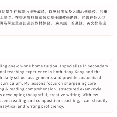
幫助學生在短期內提升成績，以應付考試及入讀心儀學校。我畢
士學位，在香港曾於傳統名女校任職教學助理，也曾在各大型
供為學生量身訂造的教材練習， 廣東話、普通話、英文都能流
ding one-on-one home tuition. I specialise in secondary
ional teaching experience in both Hong Kong and the
gh daily school assignments and provide customised
 curriculum. My lessons focus on sharpening core
ing & reading comprehension, structured exam-style
 developing thoughtful, creative writing. With my
cent reading and composition coaching, I can steadily
nalytical and writing proficiency.