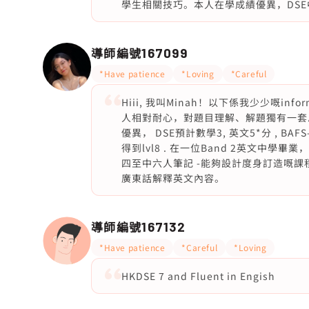
學生相關技巧。本人在學成績優異，DSE
導師編號
167099
*Have patience
*Loving
*Careful
Hiii, 我叫Minah！以下係我少少嘅in
人相對耐心，對題目理解、解題獨有一套
優異， DSE預計數學3, 英文5*分 , B
得到lvl8 . 在一位Band 2英文中學
四至中六人筆記 -能夠設計度身訂造嘅課
廣東話解釋英文內容。
導師編號
167132
*Have patience
*Careful
*Loving
HKDSE 7 and Fluent in Engish