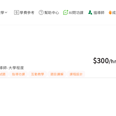
教學
學費參考
幫助中心
AI問功課
搵導師
成
$300
/
h
導師-大學程度
試題
指導功課
互動教學
題目講解
課程設計
解題思路
應試