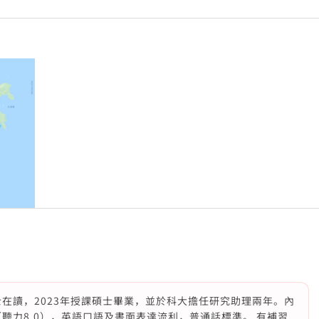
士在讀，2023年授課碩士畢業，並於科大擔任研究助理兩年。內
.0（聽力8.0），英語口語及書面表達流利，普通話標準。 有補習