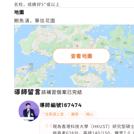
名校，成績好5*或以上
地圖
鰂魚涌，華信花園
查看地圖
導師留言
該補習個案已完結
導師編號
167474
*全英語上堂
嚴格
細心
現為香港科技大學（HKUST）研究型碩
地高考628分，英語140/150，雅思7