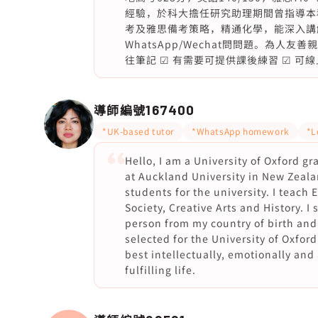
經驗，於科大擔任研究助理期間曾指導本
考及雅思備考策略，精通化學，能深入講
WhatsApp/Wechat問問題。為人
往筆記 ☑ 有需要可提供課後練習 ☑ 可
導師編號
167400
*UK-based tutor
*WhatsApp homework
*L
Hello, I am a University of Oxford g
at Auckland University in New Zeal
students for the university. I teach 
Society, Creative Arts and History. I
person from my country of birth and 
selected for the University of Oxford
best intellectually, emotionally and 
fulfilling life.