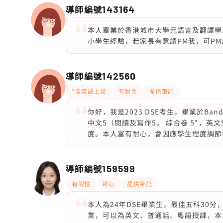
導師編號
143164
本人畢業於香港城市大學元語言及翻譯學系，DS
小學生經驗，若家長有意請PM我，可P
導師編號
142560
*全英語上堂
有耐性
提供筆記
你好，我是2023 DSE考生，畢業於B
中文5（閱讀及寫作5， 綜合卷 5*，英文5（
度。本人富有耐心，會因應學生程度調節
導師編號
159599
有耐性
細心
提供筆記
本人為24年DSE畢業生，最佳五科30
業，可以為英文、普通話、粵語授課，本