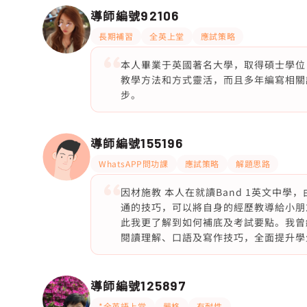
導師編號
92106
長期補習
全英上堂
應試策略
本人畢業于英國著名大學，取得碩士學位
教學方法和方式靈活，而且多年編寫相關
步。
導師編號
155196
WhatsAPP問功課
應試策略
解題思路
因材施教 本人在就讀Band 1英文中
通的技巧，可以將自身的經歷教導給小朋
此我更了解到如何補底及考試要點。我曾經有2
閱讀理解、口語及寫作技巧，全面提升學生英
導師編號
125897
*全英語上堂
嚴格
有耐性