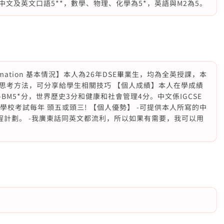
中文及英文口語5**，數學、物理、化學為5*，英語與M2為5。
formation 基本情況】本人為26年DSE畢業生，均為全英授課，本
思考方法，可分享給學生相關技巧 【個人成績】本人在學成績
AFS-BM5*分，世界歷史3分和健康和社會管理4分。中文係IGCSE
畢業，學校考試每年 頭五或頭三! 【個人優勢】 -可提供本人所寫的中
程計劃。 -我廣東話同英文都流利，所以如果有需要，我可以用