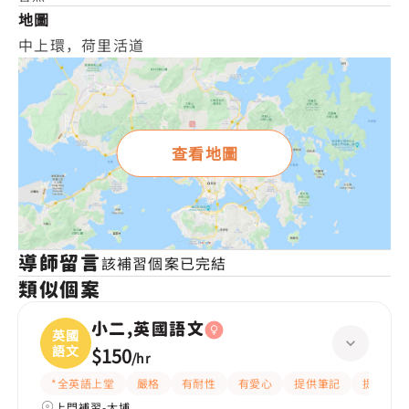
地圖
中上環，荷里活道
查看地圖
導師留言
該補習個案已完結
類似個案
小二,英國語文
英國
語文
$150
/
hr
*全英語上堂
嚴格
有耐性
有愛心
提供筆記
提供練習
上門補習-大埔