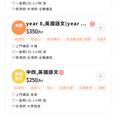
一星期2日-2小時/堂
男導師/女導師-全職補習
year 8,英國語文|year 6,英國語文
英國
語
$350
/
hr
文|
有耐性
有愛心
提供筆記
提供練習題/試題
互動教學
上門補習-大埔
一星期1日-2小時/堂
男導師/女導師-全職補習
中四,英國語文
英國
語文
$250
/
hr
有耐性
有愛心
細心
指導功課
互動教學
課程設計
上門補習-荃灣
一星期1日-1小時/堂
女導師-大學程度