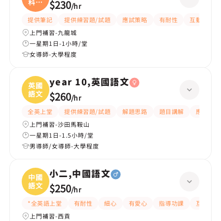
科、
$230
/
hr
中國
提供筆記
提供練習題/試題
應試策略
有耐性
互動教學
上門補習-九龍城
一星期1日-1小時/堂
女導師-大學程度
year 10,英國語文
英國
語文
$260
/
hr
全英上堂
提供練習題/試題
解題思路
題目講解
應試策略
上門補習-沙田馬鞍山
一星期1日-1.5小時/堂
男導師/女導師-大學程度
小二,中國語文
中國
語文
$250
/
hr
*全英語上堂
有耐性
細心
有愛心
指導功課
互動教學
上門補習-西貢