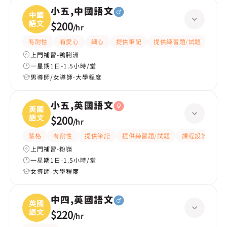
小五,中國語文
中國
語文
$200
/
hr
有耐性
有愛心
細心
提供筆記
提供練習題/試題
題目
上門補習-鴨脷洲
一星期1日-1.5小時/堂
男導師/女導師-大學程度
小五,英國語文
英國
語文
$200
/
hr
嚴格
有耐性
提供筆記
提供練習題/試題
課程設計
應
上門補習-粉嶺
一星期1日-1.5小時/堂
女導師-大學程度
中四,英國語文
英國
語文
$220
/
hr