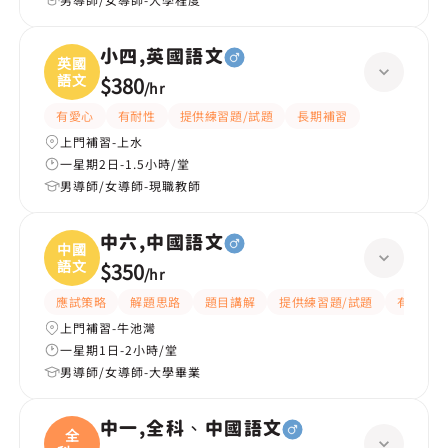
小四,英國語文
英國
語文
$380
/
hr
有愛心
有耐性
提供練習題/試題
長期補習
上門補習-上水
一星期2日-1.5小時/堂
男導師/女導師-現職教師
中六,中國語文
中國
語文
$350
/
hr
應試策略
解題思路
題目講解
提供練習題/試題
有耐性
上門補習-牛池灣
一星期1日-2小時/堂
男導師/女導師-大學畢業
中一,全科、中國語文
全