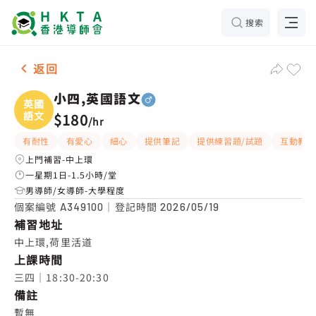
搜索
男-1名 小四,英國語文，中上環 補習推介
返回
小四,英國語文
英國
語文
$180
/
hr
有耐性
有愛心
細心
提供筆記
提供練習題/試題
互動教學
上門補習-中上環
一星期1日-1.5小時/堂
男導師/女導師-大學程度
個案編號
｜登記時間
A349100
2026/05/19
補習地址
中上環,荷里活道
上課時間
三四｜18:30-20:30
備註
暫無