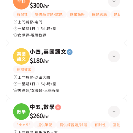
全科
$300
/
hr
有耐性
提供練習題/試題
應試策略
解題思路
題目講解
上門補習-屯門
一星期1日-1.5小時/堂
女導師-現職教師
小四,英國語文
英國
語文
$180
/
hr
長期補習
上門補習-沙田大圍
一星期1日-1.5小時/堂
男導師/女導師-大學程度
中五,數學
數學
$260
/
hr
*dse 5*
提供筆記
提供練習題/試題
有耐性
互動教學
上門補習-鰂魚涌及太古