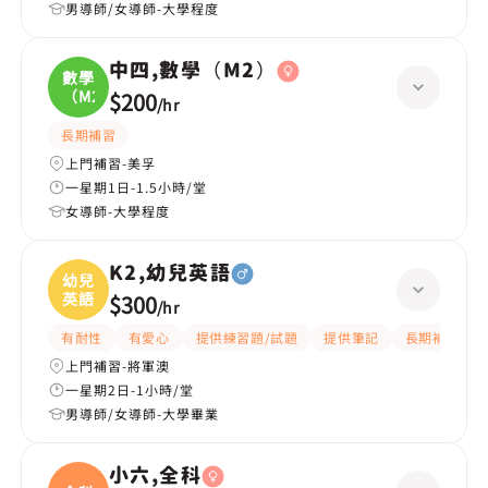
男導師/女導師-大學程度
中四,數學（M2）
數學
（M2
$200
/
hr
長期補習
上門補習-美孚
一星期1日-1.5小時/堂
女導師-大學程度
K2,幼兒英語
幼兒
英語
$300
/
hr
有耐性
有愛心
提供練習題/試題
提供筆記
長期補習
上門補習-將軍澳
一星期2日-1小時/堂
男導師/女導師-大學畢業
小六,全科