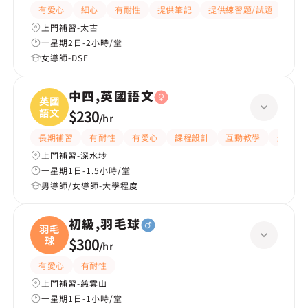
有愛心
細心
有耐性
提供筆記
提供練習題/試題
指導
上門補習-太古
一星期2日-2小時/堂
女導師-DSE
中四,英國語文
英國
語文
$230
/
hr
長期補習
有耐性
有愛心
課程設計
互動教學
題目講
上門補習-深水埗
一星期1日-1.5小時/堂
男導師/女導師-大學程度
初級,羽毛球
羽毛
球
$300
/
hr
有愛心
有耐性
上門補習-慈雲山
一星期1日-1小時/堂