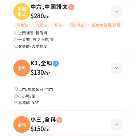
中六,中國語文
中國
語文
$280
/
hr
有耐性
有愛心
細心
提供筆記
提供練習題/試題
課程
上門補習-新蒲崗
一星期1日-2小時/堂
女導師-大學程度
K1,全科
全科
$130
/
hr
上門/視像皆可-屯門
-1小時/堂
男導師-DSE
小三,全科
全科
$150
/
hr