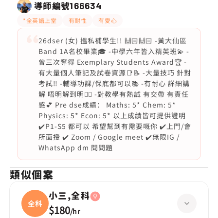
導師編號
166634
*全英語上堂
有耐性
有愛心
26dser (女) 搵私補學生!! 🙌🏻🙌🏻 -黃大仙區
Band 1A名校畢業🎓 -中學六年皆入精英班💫 -
曾三次奪得 Exemplary Students Award🏆 -
有大量個人筆記及試卷資源📑📝 -大量技巧 針對
考試‼️ -輔導功課/保底都可以📚 -有耐心 詳細講
解 唔明解到明❤️‍🔥 -對教學有熱誠 有交帶 有責任
感💕 Pre dse成績： Maths: 5* Chem: 5*
Physics: 5* Econ: 5* 以上成績皆可提供證明
✔️P1-S5 都可以 希望幫到有需要嘅你 ✔️上門/會
所面授 ✔️ Zoom / Google meet ✔️無限IG /
WhatsApp dm 問問題
類似個案
小三,全科
全科
$180
/
hr