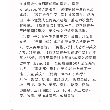
在補習後也有明顯成績的提升。 提供
whatsapp問功課服務。 過往補習學生背景及
成績： 【滬江維多利亞小學】補習兩年，成功
由一字不懂變成班內英文翹楚，獲老師頒發獎
狀表揚。 【啟新書院】補習一年，成功轉校升
至哈羅國際學校，英文作文成績突發猛進。
【培僑小學】曾有學員由中文不合格，升至９
９分。 【伍華小學】成功由英文不合格提升至
A，考入英華書院。 【男拔小學】成功以中英文
A考入精英班。 【柏德學校升鄧鏡波中學】由中
英文55分，提升至呈分試中英皆A成績入讀鄧鏡
波中學（Band 1B)，全級成績由50升至全級第
九名。 【羅定邦中學】由英文50分數學不合
格，升至 英文：（閱讀：86%）；科學：
84%；數學：81%，成績驕人。 現有學員： 本
地：男拔、喇沙、英華、皇仁、培僑、德信、
鄧肇堅、三育 國際：Stamford、滬江維多利
亞、哈羅、新加坡國際、啟新書院