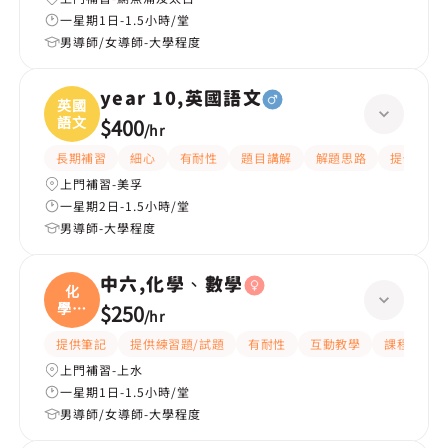
一星期1日-1.5小時/堂
男導師/女導師-大學程度
year 10,英國語文
英國
語文
$400
/
hr
長期補習
細心
有耐性
題目講解
解題思路
提供練習
上門補習-美孚
一星期2日-1.5小時/堂
男導師-大學程度
中六,化學、數學
化
學、
$250
/
hr
數學
提供筆記
提供練習題/試題
有耐性
互動教學
課程設計
上門補習-上水
一星期1日-1.5小時/堂
男導師/女導師-大學程度