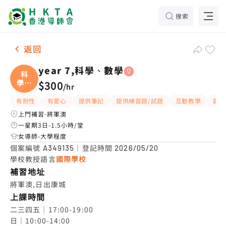
搜索
女-1名 year 7,科學、數學，將軍澳 補習推介
返回
year 7,科學、數學
科
學、
$300
/
hr
數學
有耐性
有愛心
提供筆記
提供練習題/試題
互動教學
題目
上門補習-將軍澳
一星期3日-1.5小時/堂
女導師-大學程度
個案編號
｜登記時間
A349135
2026/05/20
學校教授語言
國際學校
補習地址
將軍澳,日出康城
上課時間
二三四五｜17:00-19:00

日｜10:00-14:00