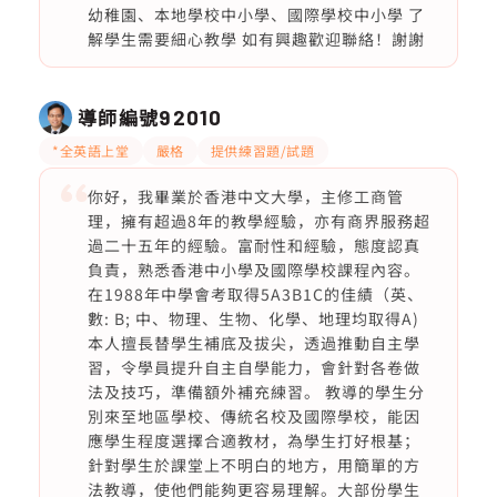
幼稚園、本地學校中小學、國際學校中小學 了
解學生需要細心教學 如有興趣歡迎聯絡！謝謝
導師編號
92010
*全英語上堂
嚴格
提供練習題/試題
你好，我畢業於香港中文大學，主修工商管
理，擁有超過8年的教學經驗，亦有商界服務超
過二十五年的經驗。富耐性和經驗，態度認真
負責，熟悉香港中小學及國際學校課程內容。
在1988年中學會考取得5A3B1C的佳績（英、
數: B; 中、物理、生物、化學、地理均取得A)
本人擅長替學生補底及拔尖，透過推動自主學
習，令學員提升自主自學能力，會針對各卷做
法及技巧，準備額外補充練習。 教導的學生分
別來至地區學校、傳統名校及國際學校，能因
應學生程度選擇合適教材，為學生打好根基；
針對學生於課堂上不明白的地方，用簡單的方
法教導，使他們能夠更容易理解。大部份學生