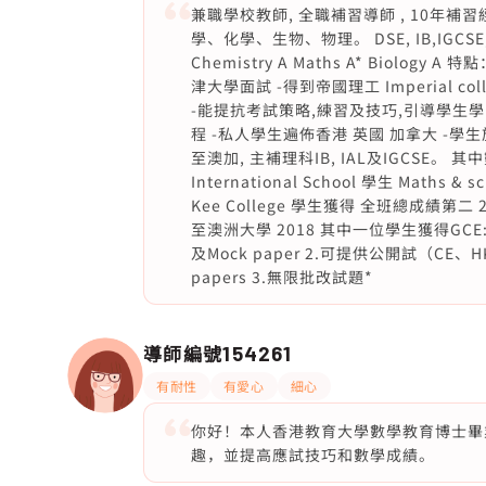
兼職學校教師, 全職補習導師 , 10年補
學、化學、生物、物理。 DSE, IB,IGCSE, A-L
Chemistry A Maths A* Biolo
津大學面試 -得到帝國理工 Imperial coll
-能提抗考試策略,練習及技巧,引導學生
程 -私人學生遍佈香港 英國 加拿大 -學生於DS
至澳加, 主補理科IB, IAL及IGCSE。 其
International School 學生 Maths 
Kee College 學生獲得 全班總成績第二 20
至澳洲大學 2018 其中一位學生獲得GCE: Bio
及Mock paper 2.可提供公開試（CE、HKDS
papers 3.無限批改試題*
導師編號
154261
有耐性
有愛心
細心
你好！本人香港教育大學數學教育博士畢
趣，並提高應試技巧和數學成績。