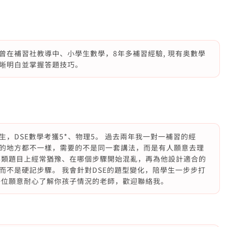
曾在補習社教導中、小學生數學，8年多補習經驗, 現有奥數學
𥇦明白並掌握答題技巧。
，DSE數學考獲5*、物理5。 過去兩年我一對一補習的經
的地方都不一樣，需要的不是同一套講法，而是有人願意去理
哪類題目上經常猶豫、在哪個步驟開始混亂，再為他設計適合的
而不是硬記步驟。 我會針對DSE的題型變化，陪學生一步步打
一位願意耐心了解你孩子情況的老師，歡迎聯絡我。