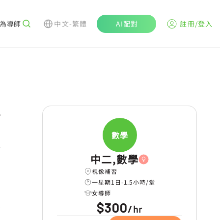
為導師
中文-繁體
AI配對
註冊/登入
r
數學
學
中二,數學
視像補習
一星期1日-1.5小時/堂
女導師
$300
hr
/