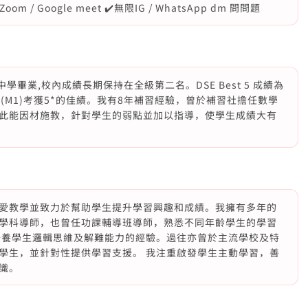
 / Google meet ✔️無限IG / WhatsApp dm 問問題
中學畢業,校內成績長期保持在全級第二名。DSE Best 5 成績為
一(M1)考獲5*的佳績。我有8年補習經驗，曾於補習社擔任數學
此能因材施教，針對學生的弱點並加以指導，使學生成績大有
愛教學並致力於幫助學生提升學習興趣和成績。我擁有多年的
學科導師，也曾任功課輔導班導師，熟悉不同年齡學生的學習
培養學生邏輯思維及解難能力的經驗。過往亦曾於主流學校及特
學生，並針對性提供學習支援。 我注重啟發學生主動學習，善
識。