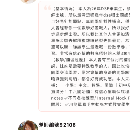
【基本情況】 本人為26年DSE畢業生
鮮出爐，所以最清楚呢幾年dse嘅出題
且好易針對弱點、幫同學針對性補底、穩
人曾經都係一個數學好差嘅人，所以我好
步逐步解出嚟。所以我比其他人會更加清
單嘅步驟去解釋複雜嘅題型先係最勁。希
望可以睇一睇該學生最近嘅一份數學卷，
習。非常有信心幫助數底唔好的人穩3奪4。 【個
【教學/補習經歷】 本人曾有三個月的
課，妹妹是需要特殊教學的人，因此也培
同學交流學習，常常會幫助身邊的同學解
唔識變到明晒，都會好有成功感。本人未必
補： ｜小學：中文、數學、常識 ｜初中及
攞滿分！中六開始補：有信心幫助保底穩3！ ✅初
notes ✅不同名校練習/ Internal M
間段） ✅用簡單易明生動嘅方式教會學生
導師編號
92106