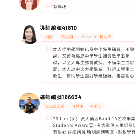
有興趣
導師編號
41810
*補底
*跟功課
WhatsAPP問功課
本人從中學開始已為中小學生補習，不論
課，又曾為協恩中學學生補習數學五年，
學，以至大專生亦曾教授。不論學生或家
歷，本人於中文大學畢業，取得工程學士
收生，幫助學生面對學業疑難，定當耐心
導師編號
166634
*全英語上堂
有耐性
有愛心
26dser (女) -黃大仙區Band 1A名校畢
Students Award🏆 -有大量個人筆記
有耐心 詳細講解 唔明解到明❤️‍🔥 -對教學有熱