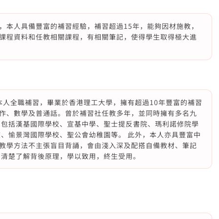
，本人具備豐富的補習經驗，補習超過15年，能夠因材施教，
課程資料和任教相關課程，有相關筆記，使得學生取得極大進
本人全職補習，畢業於香港理工大學，擁有超過10年豐富的補習
作、數學及普通話。曾於補習社任教多年，並同時擁有多名九
，包括漢基國際學校、宣基中學、聖士提反書院、瑪利諾修院學
校、愉景灣國際學校、聖公會幼稚園等。 此外，本人亦具豐富中
教學方法不主張盲目背誦，會由淺入深及配搭自備教材、筆記
和清楚了解背後原理，學以致用，終生受用。