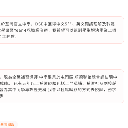
業於荃灣官立中學，DSE中獲得中文5**、英文閱讀理解及聆聽
大學讀緊Year 4嘅職業治療，我希望可以幫到學生解決學業上嘅
4年經驗。
。現為全職補習導師 中學畢業於屯門區 順德聯誼總會譚伯羽中
5*成績。 已有五年以上補習經驗包括上門私補、補習社及到校輔
會為高中同學專攻歷史科 我會以輕鬆幽默的方式去授課，務求
步
pp無限問數