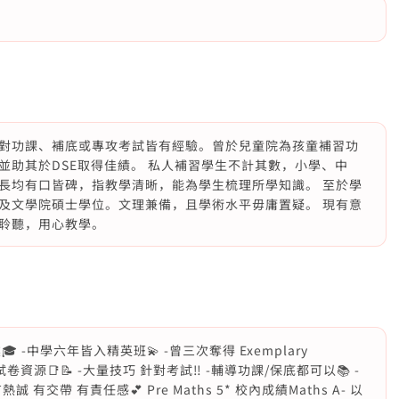
對功課、補底或專攻考試皆有經驗。曾於兒童院為孩童補習功
並助其於DSE取得佳績。 私人補習學生不計其數，小學、中
長均有口皆碑，指教學清晰，能為學生梳理所學知識。 至於學
及文學院碩士學位。文理兼備，且學術水平毋庸置疑。 現有意
聆聽，用心教學。
業🎓 -中學六年皆入精英班💫 -曾三次奪得 Exemplary
及試卷資源📑📝 -大量技巧 針對考試‼️ -輔導功課/保底都可以📚 -
誠 有交帶 有責任感💕 Pre Maths 5* 校內成績Maths A- 以