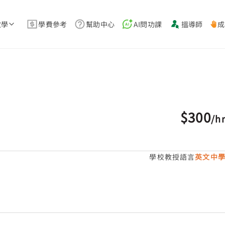
教學
學費參考
幫助中心
AI問功課
搵導師
成
$300
/
h
學校教授語言
英文中