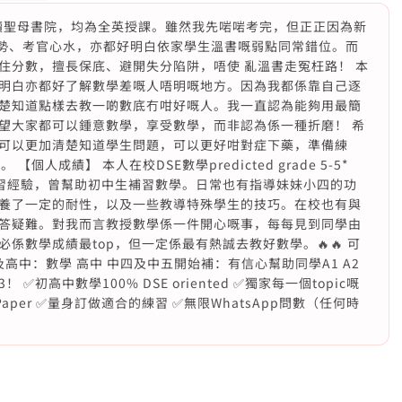
，讀聖母書院，均為全英授課。雖然我先啱啱考完，但正正因為新
趨勢、考官心水，亦都好明白依家學生溫書嘅弱點同常錯位。而
住分數，擅長保底、避開失分陷阱，唔使 亂溫書走冤枉路！ 本
明白亦都好了解數學差嘅人唔明嘅地方。因為我都係靠自己逐
楚知道點樣去教一啲數底冇咁好嘅人。我一直認為能夠用最簡
望大家都可以鍾意數學，享受數學，而非認為係一種折磨！ 希
可以更加清楚知道學生問題，可以更好咁對症下藥，準備練
人成績】 本人在校DSE數學predicted grade 5-5*
補習經驗，曾幫助初中生補習數學。日常也有指導妹妹小四的功
養了一定的耐性，以及一些教導特殊學生的技巧。在校也有與
答疑難。對我而言教授數學係一件開心嘅事，每每見到同學由
係數學成績最top，但一定係最有熱誠去教好數學。🔥🔥 可
高中：數學 高中 中四及中五開始補：有信心幫助同學A1 A2
高中數學100% DSE oriented ✅獨家每一個topic嘅
ock Paper ✅量身訂做適合的練習 ✅無限WhatsApp問數（任何時