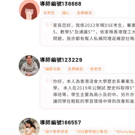
導師編號
136668
有耐性
細心
長期補習
家長您好，我係2022年嘅DSE考生，畢
5、數學5*及通識5**，依家喺香港理工
問題，我亦都有幫人私補同埋返補習社嘅
導師編號
123229
*幽默生動
長期補習
有耐性
你好，本人為香港浸會大學歷史系畢業生
學。 本人在2019年公開試 歷史科取得
導班等，學生主要為高小及初中。另外亦
讓同學在輕鬆的學習環境中得到改善和進
導師編號
166557
*高中數學保底
*DSE數學穩三奪四
*WhatsA