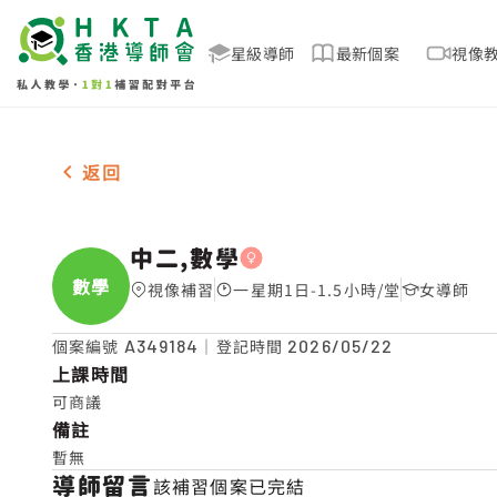
星級導師
最新個案
視像
女-1名 中二,數學，上水 補習推介
返回
中二,數學
數學
視像補習
一星期1日-1.5小時/堂
女導師
個案編號
A349184
｜登記時間
2026/05/22
上課時間
可商議
備註
暫無
導師留言
該補習個案已完結