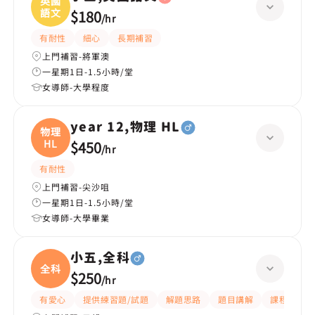
英國
語文
$180
/
hr
有耐性
細心
長期補習
上門補習-將軍澳
一星期1日-1.5小時/堂
女導師-大學程度
year 12,物理 HL
物理
HL
$450
/
hr
有耐性
上門補習-尖沙咀
一星期1日-1.5小時/堂
女導師-大學畢業
小五,全科
全科
$250
/
hr
有愛心
提供練習題/試題
解題思路
題目講解
課程設計