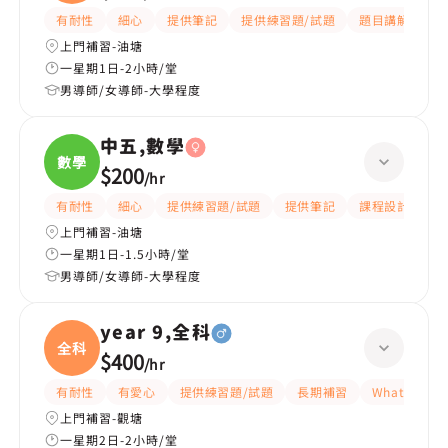
中五
有耐性
細心
提供筆記
提供練習題/試題
題目講解
解
上門補習-油塘
一星期1日-2小時/堂
男導師/女導師-大學程度
中五,數學
數學
$200
/
hr
有耐性
細心
提供練習題/試題
提供筆記
課程設計
題
上門補習-油塘
一星期1日-1.5小時/堂
男導師/女導師-大學程度
year 9,全科
全科
$400
/
hr
有耐性
有愛心
提供練習題/試題
長期補習
WhatsAPP
上門補習-觀塘
一星期2日-2小時/堂