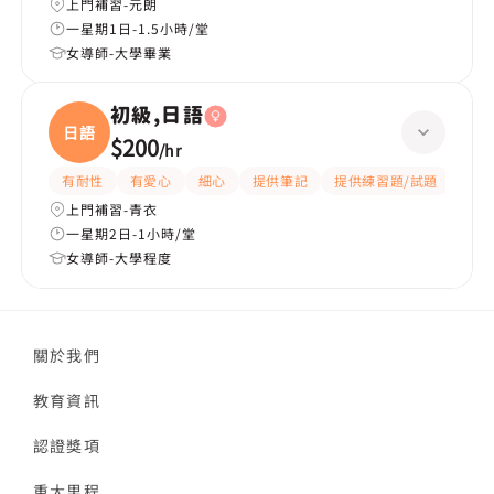
上門補習-元朗
一星期1日-1.5小時/堂
女導師-大學畢業
初級,日語
日語
$200
/
hr
有耐性
有愛心
細心
提供筆記
提供練習題/試題
課程
上門補習-青衣
一星期2日-1小時/堂
女導師-大學程度
關於我們
教育資訊
認證獎項
重大里程