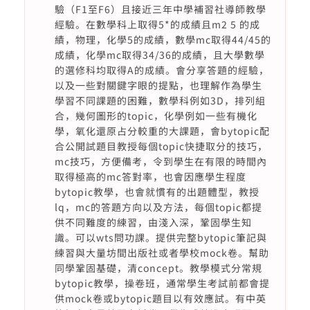
驗（F1至F6）且接近三年中學補習社導師教學
經驗。在數學科上取得5*的成績且m2 5 的成
績，物理，化學5的成績，數學mc取得44/45的
成績，化學mc取得34/36的成績，且大學數學
的選修科均取得A的成績。會分享答題的經驗，
以及一些對關鍵字眼的提點，也理解作為學生
學習不同課題的困難，數學科例如3D，排列組
合，幾何圖形的topic，化學例如一些有機化
學，氧化還原占分較重的大課題，會bytopic配
合公開試題目教授每個topic快捷取分的技巧，
mc技巧，方便備考，令到學生在有限的時間內
取得極高的mc答對率，也會因應學生程度
bytopic教學，也會就慣有的出題體型，教授
lq，mc的答題方向以及方法，每個topic都提
供不同難度的練習，由淺入深，鞏固學生知
識。可以wts問功課。提供完整bytopic筆記與
練習與大量坊間出版社或者學校mock卷。幫助
同學鞏固基礎，清concept。教學模式分常規
bytopic教學，操卷班，通常學生考試前都會提
供mock卷或bytopic題目以有效應試。有中英