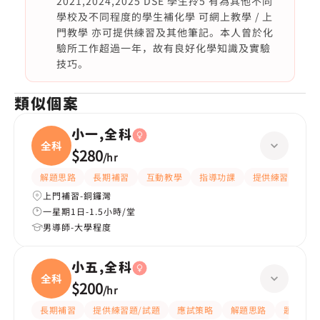
2021,2024,2025 DSE 學生拎5 有為其他不同
學校及不同程度的學生補化學 可網上教學 / 上
門教學 亦可提供練習及其他筆記。本人曾於化
驗所工作超過一年，故有良好化學知識及實驗
技巧。
類似個案
小一,全科
全科
$280
/
hr
解題思路
長期補習
互動教學
指導功課
提供練習題/試題
上門補習-銅鑼灣
一星期1日-1.5小時/堂
男導師-大學程度
小五,全科
全科
$200
/
hr
長期補習
提供練習題/試題
應試策略
解題思路
題目講解