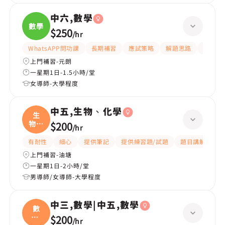
中六,數學
數學
$250
/
hr
WhatsAPP問功課
長期補習
應試策略
解題思路
題目講
上門補習-元朗
一星期1日-1.5小時/堂
女導師-大學程度
中五,生物、化學
生
物、
$200
/
hr
化學
有耐性
細心
提供筆記
提供練習題/試題
題目講解
解
上門補習-油塘
一星期1日-2小時/堂
男導師/女導師-大學程度
中三,數學|中五,數學
數
學|
$200
/
hr