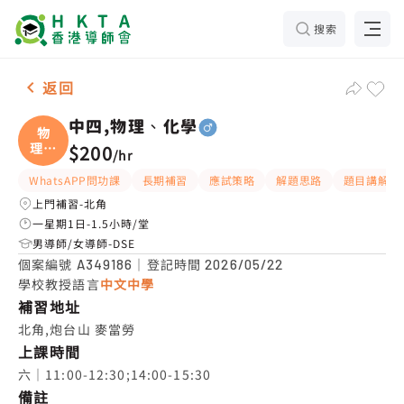
搜索
男-1名 中四,物理、化學，北角 補習推介
返回
中四,物理、化學
物
理、
$200
/
hr
化學
WhatsAPP問功課
長期補習
應試策略
解題思路
題目講解
上門補習-北角
一星期1日-1.5小時/堂
男導師/女導師-DSE
個案編號
｜登記時間
A349186
2026/05/22
學校教授語言
中文中學
補習地址
北角,炮台山 麥當勞
上課時間
六｜11:00-12:30;14:00-15:30
備註