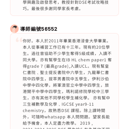
學興趣及啟發思考，教授針對DSE考試攻略技
巧。最後很多謝同學家長考慮。
導師編號
56552
你好。本人於2011年畢業香港浸會大學畢業。
本人從事補習工作已有十三年。現有約20位學
生。過往曾協助不少學生奪得5級成績，入讀不
同大學。亦有幫學生在IB HL chem paper1 奪
得grade 7 (最高grade),入讀UCL。現有幫皇
仁書院﹑聖士提反書院中六學生，九龍華仁書
院中四學生，拔萃男書院中五學生，伊利沙伯
中學中四化學，將軍澳官立中學中四學生，旅
港開平中學中四學生，瑪利諾修院學校中三學
生，亦有其他不同學校學生補化學。 亦有幫中
三生補數學及化學﹑IGCSE year9-11
chemistry，故熟悉DSE 課程。除上課時間
外，可隨時whatsapp 本人問問題。望家長能
給予機會，本人定盡力教學。 2019 ,