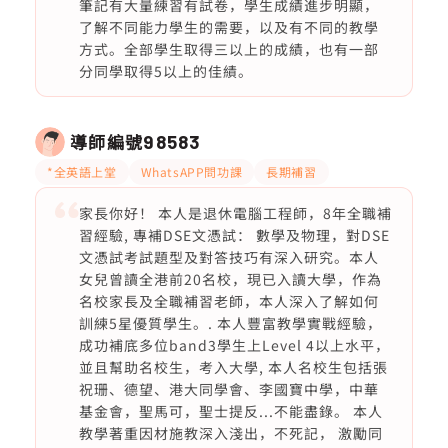
筆記有大量練習有試卷，學生成績進步明顯，
了解不同能力學生的需要，以及有不同的教學
方式。全部學生取得三以上的成績，也有一部
分同學取得5以上的佳績。
導師編號
98583
*全英語上堂
WhatsAPP問功課
長期補習
家長你好！ 本人是退休電腦工程師，8年全職補
習經驗, 專補DSE文憑試： 數學及物理，對DSE
文憑試考試題型及對答技巧有深入研究。本人
女兒曾讀全港前20名校，現已入讀大學，作為
名校家長及全職補習老師，本人深入了解如何
訓練5星優質學生。. 本人豐富教學實戰經驗，
成功補底多位band3學生上Level 4以上水平，
並且幫助名校生，考入大學, 本人名校生包括張
祝珊、德望、港大同學會、李國寶中學，中華
基金會，聖馬可，聖士提反...不能盡錄。 本人
教學著重因材施教深入淺出，不死記， 激勵同