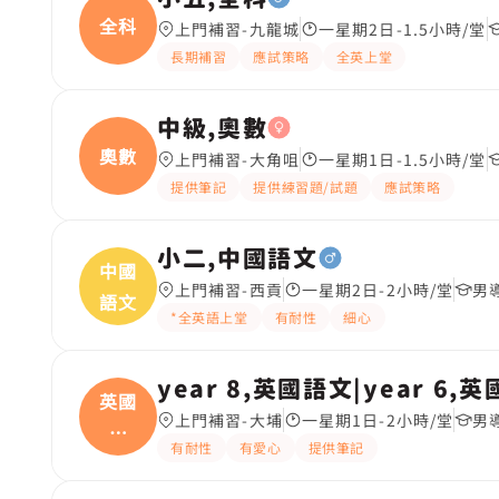
全科
上門補習-九龍城
一星期2日-1.5小時/堂
長期補習
應試策略
全英上堂
中級,奧數
奧數
上門補習-大角咀
一星期1日-1.5小時/堂
提供筆記
提供練習題/試題
應試策略
小二,中國語文
中國
上門補習-西貢
一星期2日-2小時/堂
男
語文
*全英語上堂
有耐性
細心
year 8,英國語文|year 6,
英國
上門補習-大埔
一星期1日-2小時/堂
男
語
有耐性
有愛心
提供筆記
文|