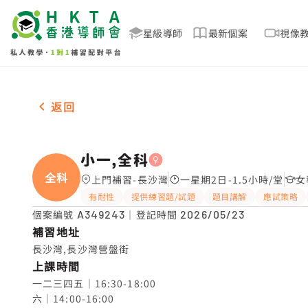
星級導師
最新個案
視像
女-1名 小一,全科，長沙灣 補習推介
返回
小一,全科
全科
上門補習-長沙灣
一星期2日-1.5小時/堂
女
有耐性
提供練習題/試題
題目講解
應試策略
個案編號
A349243
｜登記時間
2026/05/23
補習地址
長沙灣,長沙灣營盤街
上課時間
一二三四五｜16:30-18:00

六｜14:00-16:00