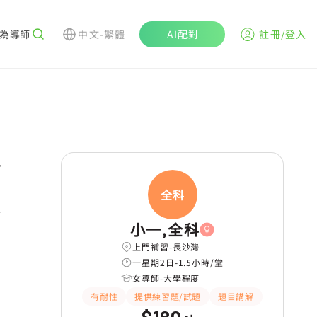
為導師
中文-繁體
AI配對
註冊/登入
r
全科
小一,全科
上門補習-長沙灣
一星期2日-1.5小時/堂
女導師-大學程度
有耐性
提供練習題/試題
題目講解