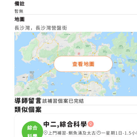
備註
暫無
地圖
長沙灣，長沙灣營盤街
查看地圖
導師留言
該補習個案已完結
類似個案
中二,綜合科學
綜合
上門補習-鰂魚涌及太古
一星期1日-1.5小
科學