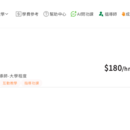
教學
學費參考
幫助中心
AI問功課
搵導師
成
$180
/
h
導師-大學程度
互動教學
指導功課