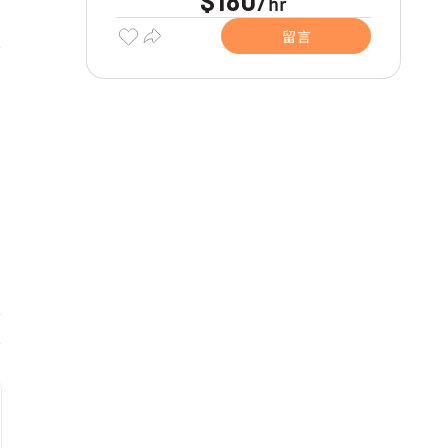
$180
hr
/
留言