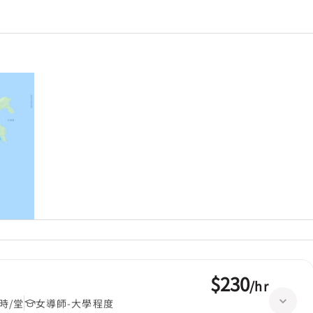
$230
/
hr
時/堂
女導師-大學程度