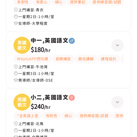
有耐性
有愛心
細心
提供筆記
提供練習題/試題
課程
上門補習-青衣
一星期2日-1小時/堂
女導師-大學程度
中一,英國語文
英國
語文
$180
/
hr
WhatsAPP問功課
長期補習
題目講解
課程設計
指導功
上門補習-牛池灣
一星期3日-1小時/堂
男導師/女導師-DSE
小二,英國語文
英國
語文
$240
/
hr
*全英語上堂
有耐性
細心
提供練習題/試題
提供筆記
上門補習-北角
一星期2日-1小時/堂
女導師-全職補習