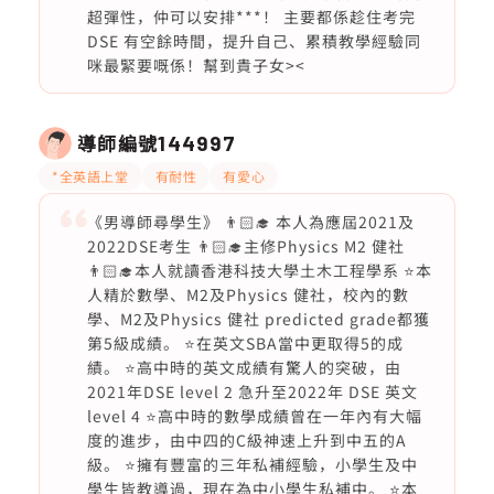
超彈性，仲可以安排***！ 主要都係趁住考完
DSE 有空餘時間，提升自己、累積教學經驗同
咪最緊要嘅係！幫到貴子女><
導師編號
144997
*全英語上堂
有耐性
有愛心
《男導師尋學生》 👨🏻‍🎓 本人為應屆2021及
2022DSE考生 👨🏻‍🎓主修Physics M2 健社
👨🏻‍🎓本人就讀香港科技大學土木工程學系 ⭐️本
人精於數學、M2及Physics 健社，校內的數
學、M2及Physics 健社 predicted grade都獲
第5級成績。 ⭐️在英文SBA當中更取得5的成
績。 ⭐️高中時的英文成績有驚人的突破，由
2021年DSE level 2 急升至2022年 DSE 英文
level 4 ⭐️高中時的數學成績曾在一年內有大幅
度的進步，由中四的C級神速上升到中五的A
級。 ⭐️擁有豐富的三年私補經驗，小學生及中
學生皆教導過，現在為中小學生私補中。 ⭐️本