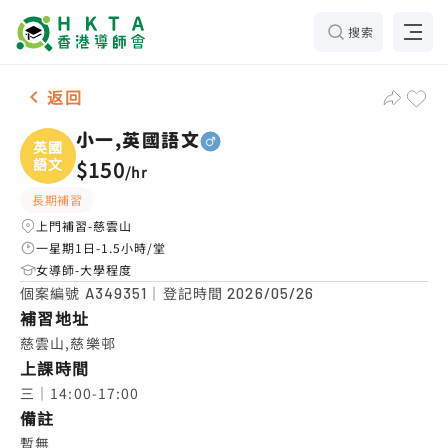
搜索
男-1名 小一,英國語文，慈雲山 補習推介
返回
小一,英國語文
英國
語文
$150
/
hr
長期補習
上門補習-慈雲山
一星期1日-1.5小時/堂
女導師-大學程度
個案編號
｜登記時間
A349351
2026/05/26
補習地址
慈雲山,慈樂邨
上課時間
三｜14:00-17:00
備註
暫無