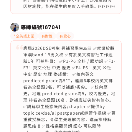
因材施教，能在學生的角度入手教學。￼￼￼￼
導師編號
167041
*全英語上堂
有耐性
有愛心
應屆2026DSE考生 尋補習學生🙏🏻 ✅就讀於將
軍澳band 1B男女校 ✅有於英文補習社工作經
驗1年 可補科目： ✅P1-P6 全科 / 跟功課 ✅F1-
F3：英文公社 中史 歷史 ✅F4-F6：英文 公社
中史 歷史 地理 📚成績： ✅校內英文
predicted grade為5**，連續6年校內英文排
名為全級頭3名，可以補底/拔尖。 ✅校內歷
史，地理 predicted grade為5，校內歷史，地
理 排名為全級頭10名，對補底拔尖皆有信心。
✅講解學生疑惑嘅內容/chapter ✅提供by
topic ce/dse/al pastpaper或練習作操練 ✅著
重教授概念，令學生先理解內容，進而訓練解
題思維 ‼️ ✅性格樂觀開朗 細心 可以隨時