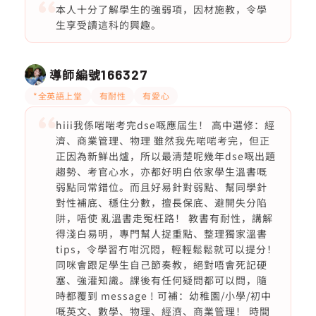
本人十分了解學生的強弱項，因材施教，令學
生享受讀這科的興趣。
導師編號
166327
*全英語上堂
有耐性
有愛心
hiii我係啱啱考完dse嘅應屆生！ 高中選修：經
濟、商業管理、物理 雖然我先啱啱考完，但正
正因為新鮮出爐，所以最清楚呢幾年dse嘅出題
趨勢、考官心水，亦都好明白依家學生溫書嘅
弱點同常錯位。而且好易針對弱點、幫同學針
對性補底、穩住分數，擅長保底、避開失分陷
阱，唔使 亂溫書走冤枉路！ 教書有耐性，講解
得淺白易明，專門幫人捉重點、整理獨家溫書
tips，令學習冇咁沉悶，輕輕鬆鬆就可以提分！
同咪會跟足學生自己節奏教，絕對唔會死記硬
塞、強灌知識。課後有任何疑問都可以問，隨
時都覆到 message ! 可補：幼稚園/小學/初中
嘅英文、數學、物理、經濟、商業管理！ 時間