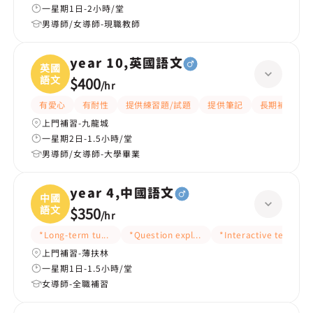
一星期1日-2小時/堂
男導師/女導師-現職教師
year 10,英國語文
英國
語文
$400
/
hr
有愛心
有耐性
提供練習題/試題
提供筆記
長期補習
上門補習-九龍城
一星期2日-1.5小時/堂
男導師/女導師-大學畢業
year 4,中國語文
中國
語文
$350
/
hr
*Long-term tutoring
*Question explanation
*Interactive teaching
上門補習-薄扶林
一星期1日-1.5小時/堂
女導師-全職補習