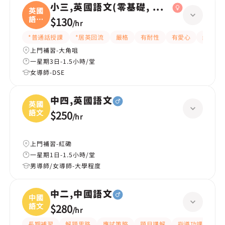
小三,英國語文(零基礎, 會話)
英國
語文
$130
/
hr
(
*普通話授課
*居英回流
嚴格
有耐性
有愛心
細心
上門補習-大角咀
一星期3日-1.5小時/堂
女導師-DSE
中四,英國語文
英國
語文
$250
/
hr
上門補習-紅磡
一星期1日-1.5小時/堂
男導師/女導師-大學程度
中二,中國語文
中國
語文
$280
/
hr
長期補習
解題思路
應試策略
題目講解
指導功課
細