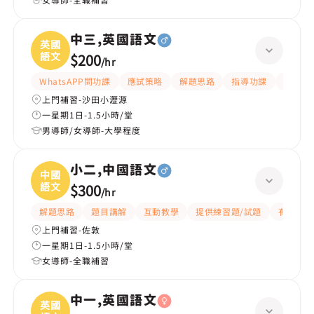
中三,英國語文
英國
語文
$200
/
hr
WhatsAPP問功課
應試策略
解題思路
指導功課
提供練
上門補習-沙田小瀝源
一星期1日-1.5小時/堂
男導師/女導師-大學程度
小二,中國語文
中國
語文
$300
/
hr
解題思路
題目講解
互動教學
提供練習題/試題
有愛心
上門補習-佐敦
一星期1日-1.5小時/堂
女導師-全職補習
中一,英國語文
英國