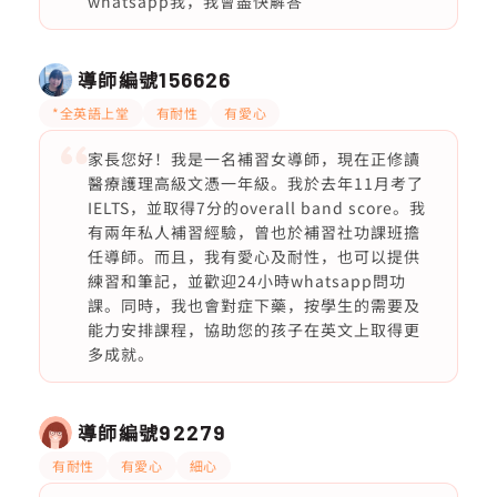
whatsapp我，我會盡快解答
導師編號
156626
*全英語上堂
有耐性
有愛心
家長您好！我是一名補習女導師，現在正修讀
醫療護理高級文憑一年級。我於去年11月考了
IELTS，並取得7分的overall band score。我
有兩年私人補習經驗，曾也於補習社功課班擔
任導師。而且，我有愛心及耐性，也可以提供
練習和筆記，並歡迎24小時whatsapp問功
課。同時，我也會對症下藥，按學生的需要及
能力安排課程，協助您的孩子在英文上取得更
多成就。
導師編號
92279
有耐性
有愛心
細心