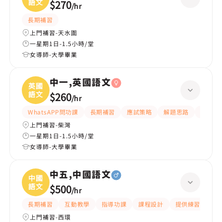
語文
$270
/
hr
長期補習
上門補習-天水圍
一星期1日-1.5小時/堂
女導師-大學畢業
中一,英國語文
英國
語文
$260
/
hr
WhatsAPP問功課
長期補習
應試策略
解題思路
題目講
上門補習-柴灣
一星期1日-1.5小時/堂
女導師-大學畢業
中五,中國語文
中國
語文
$500
/
hr
長期補習
互動教學
指導功課
課程設計
提供練習題/試題
上門補習-西環