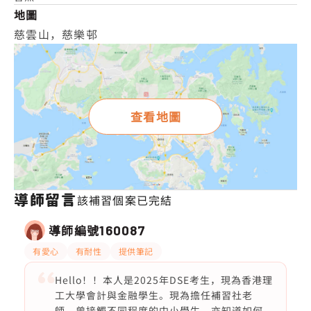
地圖
慈雲山，慈樂邨
查看地圖
導師留言
該補習個案已完結
導師編號
160087
有愛心
有耐性
提供筆記
Hello！！本人是2025年DSE考生，現為香港理
工大學會計與金融學生。現為擔任補習社老
師，曾接觸不同程度的中小學生，亦知道如何