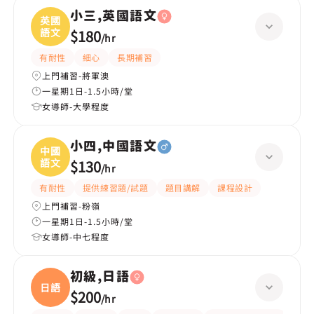
小三,英國語文
英國
語文
$180
/
hr
有耐性
細心
長期補習
上門補習-將軍澳
一星期1日-1.5小時/堂
女導師-大學程度
小四,中國語文
中國
語文
$130
/
hr
有耐性
提供練習題/試題
題目講解
課程設計
上門補習-粉嶺
一星期1日-1.5小時/堂
女導師-中七程度
初級,日語
日語
$200
/
hr