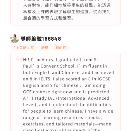
人有耐性，能詳細地解答學生的疑難，能透過
私補及上課的表現了解學生的進度，從而找到
最合適的學習方式和練習。
導師編號
166848
*全英語上堂
嚴格
有耐性
Hi! I’m Vincy. I graduated from St.
Paul’s Convent School. I’m fluent in
both English and Chinese, and I achieved
an 8 in IELTS. I also scored an 8 in IGCSE
English and 9 for chinese . I am doing
GCE chinese right now and is predicted
A⭐️ .I study IAL (International Advanced
Level), and i understand the difficulties
for people to learn chinese, I have a wide
range of learning resources—books,
exercises, and tailored materials—made
specifically to suit the needs of the