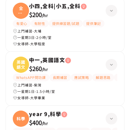
小四,全科|小五,全科
全
科|
$200
/
hr
小五
有愛心
有耐性
提供練習題/試題
提供筆記
上門補習-大埔
一星期3日-2小時/堂
女導師-大學程度
中一,英國語文
英國
語文
$260
/
hr
WhatsAPP問功課
長期補習
應試策略
解題思路
題目講
上門補習-柴灣
一星期1日-1.5小時/堂
女導師-大學畢業
year 9,科學
科學
$400
/
hr