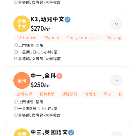
男導師/女導師-大學程度
K3,幼兒中文
幼兒
中文
$270
/
hr
*Attentive
*Patient
*Long-term tutoring
*Solving approa
上門補習-北角
一星期1日-1.5小時/堂
男導師/女導師-大學程度
中一,全科
全科
$250
/
hr
指導功課
互動教學
課程設計
有耐性
細心
有愛心
上門補習-荃灣
一星期2日-1.5小時/堂
男導師/女導師-大學程度
中三,英國語文
英國