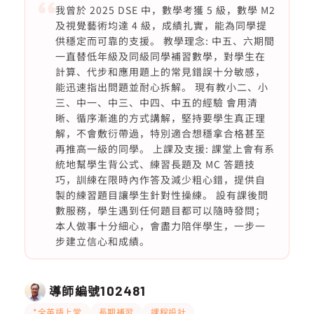
我曾於 2025 DSE 中，數學考獲 5 級，數學 M2
及視覺藝術均達 4 級，成績扎實，能為同學提
供穩定而可靠的支援。 教學理念: 中五、六期間
一直替低年級及同級同學補習數學，對學生在
計算、代步和應用題上的常見錯誤十分敏感，
能迅速指出問題並耐心拆解。 現有教小二、小
三、中一、中三、中四、中五的經驗 會用清
晰、循序漸進的方式講解，堅持要學生真正理
解，不會敷衍帶過，特別適合想穩拿合格甚至
再推高一級的同學。 上課及支援: 課堂上會有系
統地幫學生背公式、練習長題及 MC 答題技
巧，訓練在限時內作答及減少粗心錯，提供自
製的練習題目讓學生針對性操練。 設有課後問
數服務，學生遇到任何題目都可以隨時發問；
本人做事十分細心，會盡力陪伴學生，一步一
步建立信心和成績。
導師編號
102481
*全英語上堂
長期補習
課程設計