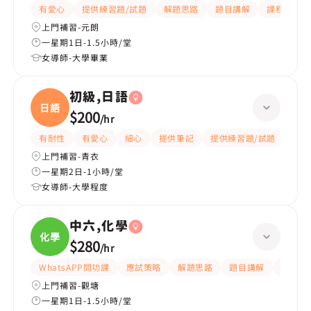
有愛心
提供練習題/試題
解題思路
題目講解
課程設計
上門補習-元朗
一星期1日-1.5小時/堂
女導師-大學畢業
初級,日語
日語
$200
/
hr
有耐性
有愛心
細心
提供筆記
提供練習題/試題
課程
上門補習-青衣
一星期2日-1小時/堂
女導師-大學程度
中六,化學
化學
$280
/
hr
WhatsAPP問功課
應試策略
解題思路
題目講解
細心
上門補習-觀塘
一星期1日-1.5小時/堂