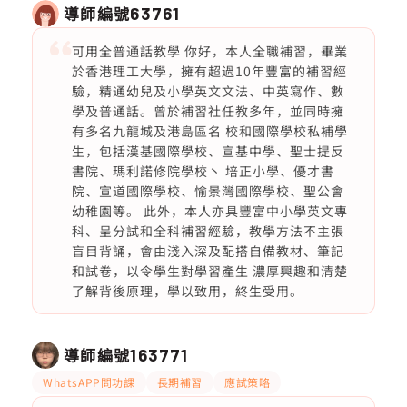
導師編號
63761
可用全普通話教學 你好，本人全職補習，畢業
於香港理工大學，擁有超過10年豐富的補習經
驗，精通幼兒及小學英文文法、中英寫作、數
學及普通話。曾於補習社任教多年，並同時擁
有多名九龍城及港島區名 校和國際學校私補學
生，包括漢基國際學校、宣基中學、聖士提反
書院、瑪利諾修院學校丶 培正小學、優才書
院、宣道國際學校、愉景灣國際學校、聖公會
幼稚園等。 此外，本人亦具豐富中小學英文專
科、呈分試和全科補習經驗，教學方法不主張
盲目背誦，會由淺入深及配搭自備教材、筆記
和試卷，以令學生對學習產生 濃厚興趣和清楚
了解背後原理，學以致用，終生受用。
導師編號
163771
WhatsAPP問功課
長期補習
應試策略