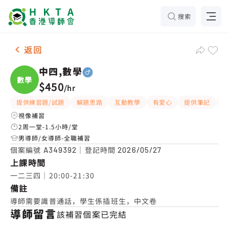
搜索
男-1名 中四,數學 補習推介
返回
中四,數學
數學
$450
/
hr
提供練習題/試題
解題思路
互動教學
有愛心
提供筆記
有
視像補習
2周一堂-1.5小時/堂
男導師/女導師-全職補習
個案編號
｜登記時間
A349392
2026/05/27
上課時間
一二三四｜20:00-21:30
備註
導師需要識普通話，學生係插班生，中文卷
導師留言
該補習個案已完結