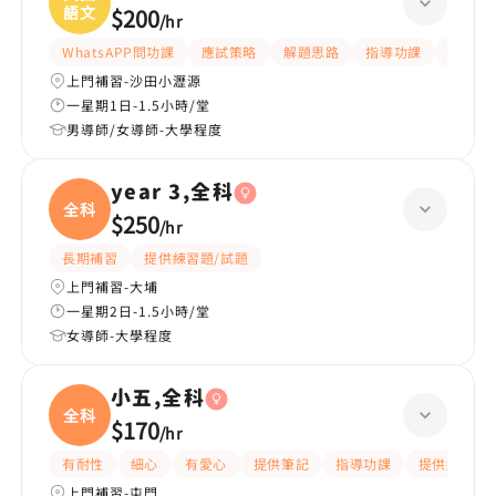
語文
$200
/
hr
WhatsAPP問功課
應試策略
解題思路
指導功課
提供練
上門補習-沙田小瀝源
一星期1日-1.5小時/堂
男導師/女導師-大學程度
year 3,全科
全科
$250
/
hr
長期補習
提供練習題/試題
上門補習-大埔
一星期2日-1.5小時/堂
女導師-大學程度
小五,全科
全科
$170
/
hr
有耐性
細心
有愛心
提供筆記
指導功課
提供練習題/
上門補習-屯門