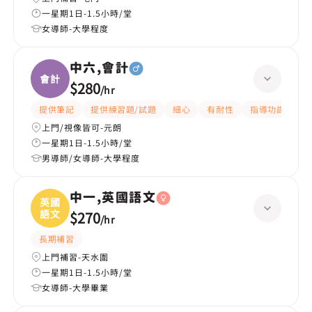
一星期1日-1.5小時/堂
女導師-大學程度
中六,會計
會計
$280
/
hr
提供筆記
提供練習題/試題
細心
有耐性
指導功課
解
上門/視像皆可-元朗
一星期1日-1.5小時/堂
男導師/女導師-大學程度
中一,英國語文
英國
語文
$270
/
hr
長期補習
上門補習-天水圍
一星期1日-1.5小時/堂
女導師-大學畢業