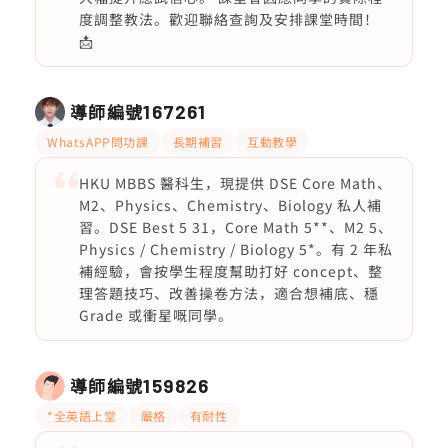
度調整教法。歡迎聯絡查詢及安排課堂時間！
📩
導師編號
167261
WhatsAPP問功課
長期補習
互動教學
HKU MBBS 醫科生，現提供 DSE Core Math、
M2、Physics、Chemistry、Biology 私人補
習。DSE Best 5 31，Core Math 5**、M2 5、
Physics / Chemistry / Biology 5*。有 2 年私
補經驗，會按學生程度幫助打好 concept、整
理答題技巧、改善操卷方法，適合想補底、穩
Grade 或衝星嘅同學。
導師編號
159826
*全英語上堂
嚴格
有耐性