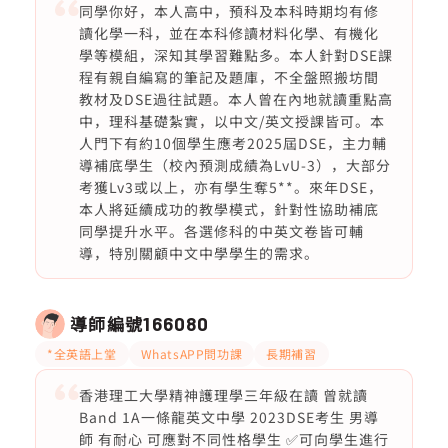
同學你好，本人高中，預科及本科時期均有修
讀化學一科，並在本科修讀材料化學、有機化
學等模組，深知其學習難點多。本人針對DSE課
程有親自編寫的筆記及題庫，不全盤照搬坊間
教材及DSE過往試題。本人曾在內地就讀重點高
中，理科基礎紮實，以中文/英文授課皆可。本
人門下有約10個學生應考2025屆DSE，主力輔
導補底學生（校內預測成績為LvU-3），大部分
考獲Lv3或以上，亦有學生奪5**。來年DSE，
本人將延續成功的教學模式，針對性協助補底
同學提升水平。各選修科的中英文卷皆可輔
導，特別關顧中文中學學生的需求。
導師編號
166080
*全英語上堂
WhatsAPP問功課
長期補習
香港理工大學精神護理學三年級在讀 曾就讀
Band 1A一條龍英文中學 2023DSE考生 男導
師 有耐心 可應對不同性格學生 ✅可向學生進行