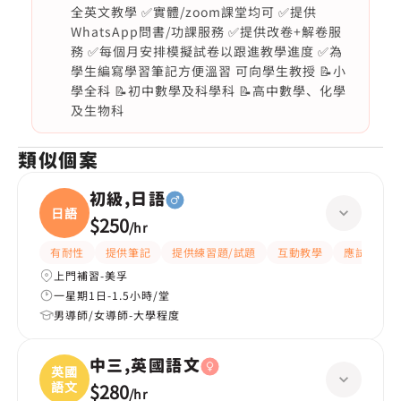
全英文教學 ✅實體/zoom課堂均可 ✅提供
WhatsApp問書/功課服務 ✅提供改卷+解卷服
務 ✅每個月安排模擬試卷以跟進教學進度 ✅為
學生編寫學習筆記方便溫習 可向學生教授 📝小
學全科 📝初中數學及科學科 📝高中數學、化學
及生物科
類似個案
初級,日語
日語
$250
/
hr
有耐性
提供筆記
提供練習題/試題
互動教學
應試策略
上門補習-美孚
一星期1日-1.5小時/堂
男導師/女導師-大學程度
中三,英國語文
英國
語文
$280
/
hr