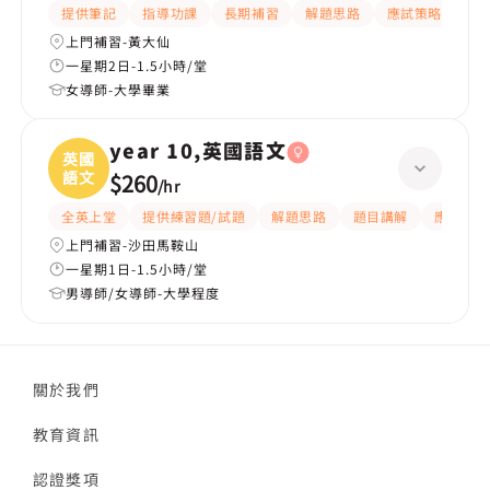
提供筆記
指導功課
長期補習
解題思路
應試策略
提
上門補習-黃大仙
一星期2日-1.5小時/堂
女導師-大學畢業
year 10,英國語文
英國
語文
$260
/
hr
全英上堂
提供練習題/試題
解題思路
題目講解
應試策略
上門補習-沙田馬鞍山
一星期1日-1.5小時/堂
男導師/女導師-大學程度
關於我們
教育資訊
認證獎項