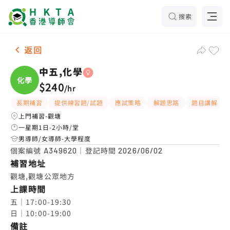
搜索
女-1名 中五,化學，觀塘 補習推介
返回
中五,化學
化學
$240
/
hr
長期補習
提供練習題/試題
應試策略
解題思路
題目講解
上門補習-觀塘
一星期1日-2小時/堂
男導師/女導師-大學程度
個案編號
｜登記時間
A349620
2026/06/02
補習地址
觀塘,觀塘公眾地方
上課時間
五｜17:00-19:30

日｜10:00-19:00
備註