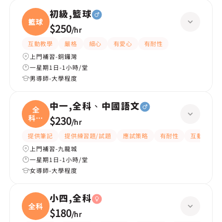
初級,籃球
籃球
$250
/
hr
互動教學
嚴格
細心
有愛心
有耐性
上門補習-銅鑼灣
一星期1日-1小時/堂
男導師-大學程度
中一,全科、中國語文
全
科、
$230
/
hr
中國
提供筆記
提供練習題/試題
應試策略
有耐性
互動教學
上門補習-九龍城
一星期1日-1小時/堂
女導師-大學程度
小四,全科
全科
$180
/
hr