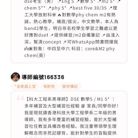
dse考生（男） 📍Eng 5 📍數學 5* 📍m2 5* 📍
chem 5** 📍phy 5* 📍best five 30/35 📍理
工大學放射科☢️ 🔥對數學phy chem m2有熱
誠，熱心教學，補底/拔尖，中文教學，本人為
band2學生，明白非名校學生學習之難處以更
好應對dse❗️ 📌提供練習/m2自備筆記 📌由淺入
深，幫清concept 📌可WhatsApp問書問爆我
👼🏿對象：中四至中六 科目：core&M2 phy
chem(英）
導師編號
166336
*全英語上堂
有耐性
提供筆記
【科大工程系男導師】DSE 數學5 / M1 5* ｜
多年補習及大型補習社經驗 📘 家長/同學你好！
我是現就讀香港科技大學工程學系二年級的男
導師。我有多年豐富的補習經驗，曾於大型補
習社任教並具備改卷經驗。我注重帶領學生理
解概念而非死記硬背，能針對學生的盲點提供