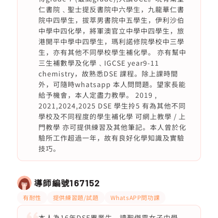
仁書院﹑聖士提反書院中六學生，九龍華仁書
院中四學生，拔萃男書院中五學生，伊利沙伯
中學中四化學，將軍澳官立中學中四學生，旅
港開平中學中四學生，瑪利諾修院學校中三學
生，亦有其他不同學校學生補化學。 亦有幫中
三生補數學及化學﹑IGCSE year9-11
chemistry，故熟悉DSE 課程。除上課時間
外，可隨時whatsapp 本人問問題。望家長能
給予機會，本人定盡力教學。 2019 ,
2021,2024,2025 DSE 學生拎5 有為其他不同
學校及不同程度的學生補化學 可網上教學 / 上
門教學 亦可提供練習及其他筆記。本人曾於化
驗所工作超過一年，故有良好化學知識及實驗
技巧。
導師編號
167152
有耐性
提供練習題/試題
WhatsAPP問功課
本人為16年DSE畢業生，讀聖傑靈女子中學，