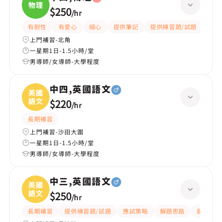
物理
$250
/
hr
有耐性
有愛心
細心
提供筆記
提供練習題/試題
指導
上門補習-北角
一星期1日-1.5小時/堂
男導師/女導師-大學程度
中四,英國語文
英國
語文
$220
/
hr
長期補習
上門補習-沙田大圍
一星期1日-1.5小時/堂
男導師/女導師-大學程度
中三,英國語文
英國
語文
$250
/
hr
長期補習
提供練習題/試題
應試策略
解題思路
題目講解