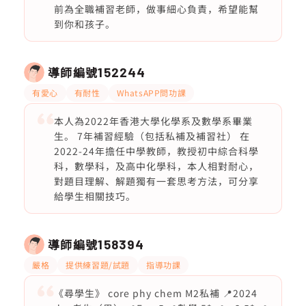
前為全職補習老師，做事細心負責，希望能幫
到你和孩子。
導師編號
152244
有愛心
有耐性
WhatsAPP問功課
本人為2022年香港大學化學系及數學系畢業
生。 7年補習經驗（包括私補及補習社） 在
2022-24年擔任中學教師，教授初中綜合科學
科，數學科，及高中化學科，本人相對耐心，
對題目理解、解題獨有一套思考方法，可分享
給學生相關技巧。
導師編號
158394
嚴格
提供練習題/試題
指導功課
《尋學生》 core phy chem M2私補 📍2024