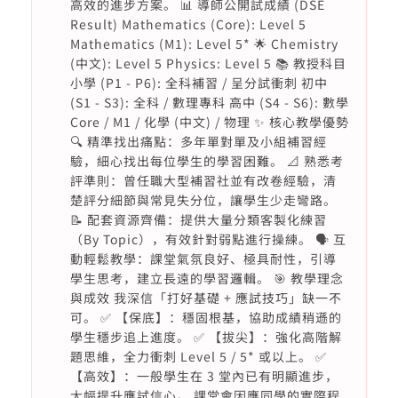
高效的進步方案。 📊 導師公開試成績 (DSE
Result) Mathematics (Core): Level 5
Mathematics (M1): Level 5* 🌟 Chemistry
(中文): Level 5 Physics: Level 5 📚 教授科目
小學 (P1 - P6): 全科補習 / 呈分試衝刺 初中
(S1 - S3): 全科 / 數理專科 高中 (S4 - S6): 數學
Core / M1 / 化學 (中文) / 物理 ✨ 核心教學優勢
🔍 精準找出痛點：多年單對單及小組補習經
驗，細心找出每位學生的學習困難。 📐 熟悉考
評準則：曾任職大型補習社並有改卷經驗，清
楚評分細節與常見失分位，讓學生少走彎路。
📝 配套資源齊備：提供大量分類客製化練習
（By Topic），有效針對弱點進行操練。 🗣️ 互
動輕鬆教學：課堂氣氛良好、極具耐性，引導
學生思考，建立長遠的學習邏輯。 🎯 教學理念
與成效 我深信「打好基礎 + 應試技巧」缺一不
可。 ✅ 【保底】：穩固根基，協助成績稍遜的
學生穩步追上進度。 ✅ 【拔尖】：強化高階解
題思維，全力衝刺 Level 5 / 5* 或以上。 ✅
【高效】：一般學生在 3 堂內已有明顯進步，
大幅提升應試信心。 課堂會因應同學的實際程