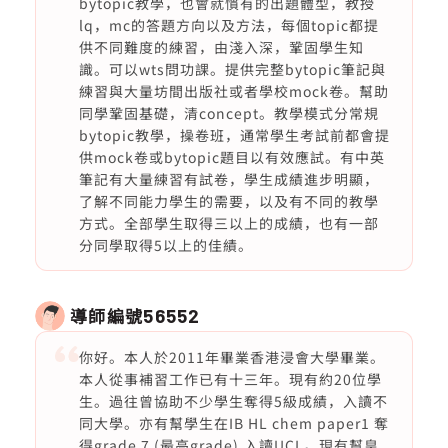
bytopic教學，也會就慣有的出題體型，教授
lq，mc的答題方向以及方法，每個topic都提
供不同難度的練習，由淺入深，鞏固學生知
識。可以wts問功課。提供完整bytopic筆記與
練習與大量坊間出版社或者學校mock卷。幫助
同學鞏固基礎，清concept。教學模式分常規
bytopic教學，操卷班，通常學生考試前都會提
供mock卷或bytopic題目以有效應試。有中英
筆記有大量練習有試卷，學生成績進步明顯，
了解不同能力學生的需要，以及有不同的教學
方式。全部學生取得三以上的成績，也有一部
分同學取得5以上的佳績。
導師編號
56552
你好。本人於2011年畢業香港浸會大學畢業。
本人從事補習工作已有十三年。現有約20位學
生。過往曾協助不少學生奪得5級成績，入讀不
同大學。亦有幫學生在IB HL chem paper1 奪
得grade 7 (最高grade),入讀UCL。現有幫皇