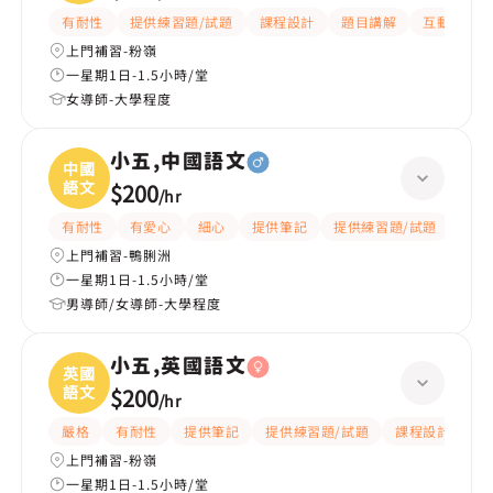
有耐性
提供練習題/試題
課程設計
題目講解
互動教學
上門補習-粉嶺
一星期1日-1.5小時/堂
女導師-大學程度
小五,中國語文
中國
語文
$200
/
hr
有耐性
有愛心
細心
提供筆記
提供練習題/試題
題目
上門補習-鴨脷洲
一星期1日-1.5小時/堂
男導師/女導師-大學程度
小五,英國語文
英國
語文
$200
/
hr
嚴格
有耐性
提供筆記
提供練習題/試題
課程設計
應
上門補習-粉嶺
一星期1日-1.5小時/堂