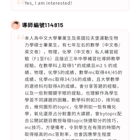
Yes, I am interested!
導師編號
114815
本人為中文大學畢業生及英國拉夫堡運動生物
力學碩士畢業生，有七年左右的數學（中文卷/
英文卷），物理，化學（中文卷）私人補習經
驗（F1至F6）且接近三年中學補習社導師教學
經驗。在數學科上取得5*的成績且m2 5 的成
績，物理，化學5的成績，數學mc取得44/45的
成績，化學mc取得34/36的成績，且大學數學
的選修科均取得A的成績。會分享答題的經驗，
以及一些對關鍵字眼的提點，也理解作為學生
學習不同課題的困難，數學科例如3D，排列組
合，幾何圖形的topic，化學例如一些有機化
學，氧化還原占分較重的大課題，會bytopic配
合公開試題目教授每個topic快捷取分的技巧，
mc技巧，方便備考，令到學生在有限的時間內
取得極高的mc答對率，也會因應學生程度