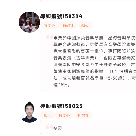
導師編號
158384
有愛心
有耐性
細心
畢業於中國頂尖音樂學府－星海音樂學院
與舞台表演藝術，師從星海音樂學院國樂
克大學音樂教育碩士學位，專研國際前沿
音樂表演（古箏專業），跟隨古箏演奏家
演藝學院中樂系副系主任許菱子教授、古
箏演奏家劉穎導師的指導。 10年深耕音
法，成功培養百餘名學員（5-50歲），
達76%。
導師編號
159025
細心
有愛心
有耐性
🙋🏻