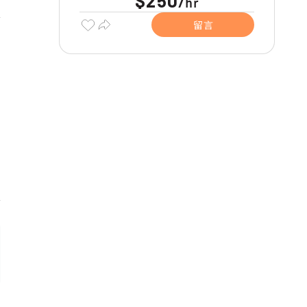
$250
hr
/
留言