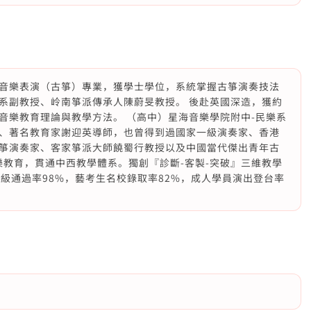
音樂表演（古箏）專業，獲學士學位，系統掌握古箏演奏技法
系副教授、岭南箏派傳承人陳蔚旻教授。 後赴英國深造，獲約
音樂教育理論與教學方法。 （高中）星海音樂學院附中-民樂系
、著名教育家謝迎英導師，也曾得到過國家一級演奏家、香港
箏演奏家、客家箏派大師饒蜀行教授以及中國當代傑出青年古
樂教育，貫通中西教學體系。獨創『診斷-客製-突破』三維教學
考級通過率98%，藝考生名校錄取率82%，成人學員演出登台率