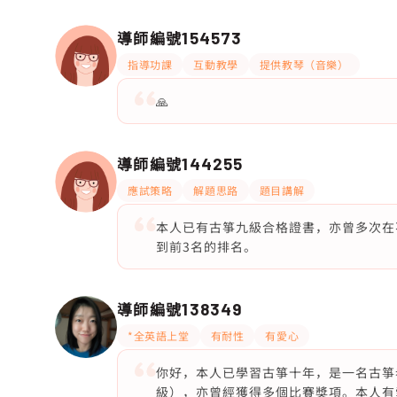
導師編號
154573
指導功課
互動教學
提供教琴（音樂）
🙏
導師編號
144255
應試策略
解題思路
題目講解
本人已有古箏九級合格證書，亦曾多次在
到前3名的排名。
導師編號
138349
*全英語上堂
有耐性
有愛心
你好，本人已學習古箏十年，是一名古箏
級），亦曾經獲得多個比賽獎項。本人有