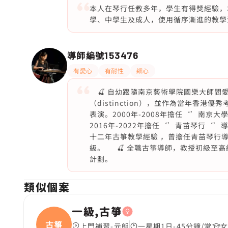
本人在琴行任教多年，學生有得獎經驗，
學、中學生及成人，使用循序漸進的教學
導師編號
153476
有愛心
有耐性
細心
🍒 自幼跟隨南京藝術學院國樂大師閻愛
（distinction），並作為當年香
表演。2000年-2008年擔任‘’南京
2016年-2022年擔任‘’青苗琴行
十二年古箏教學經驗 ，曾擔任青苗琴行
級。 🍒 全職古箏導師，教授初級至高
計劃。
類似個案
一級,古箏
古箏
上門補習-元朗
一星期1日-45分鐘/堂
女