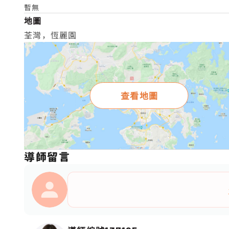
暫無
地圖
荃灣，恆麗園
查看地圖
導師留言