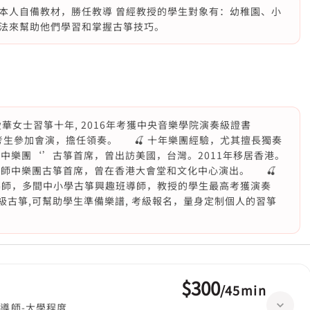
本人自備教材，勝任教導 曾經教授的學生對象有：幼稚園、小
法來幫助他們學習和掌握古箏技巧。
華女士習箏十年, 2016年考獲中央音樂學院演奏級證書
港優秀考生參加會演，擔任領奏。 🍒 十年樂團經驗，尤其擅長獨奏
大學中樂團‘’古箏首席，曾出訪美國，台灣。2011年移居香港。
‘’導師中樂團古箏首席，曾在香港大會堂和文化中心演出。 🍒
導師，多間中小學古箏興趣班導師，教授的學生最高考獲演奏
級古箏,可幫助學生準備樂譜, 考級報名，量身定制個人的習箏
$300
/
45min
導師-大學程度