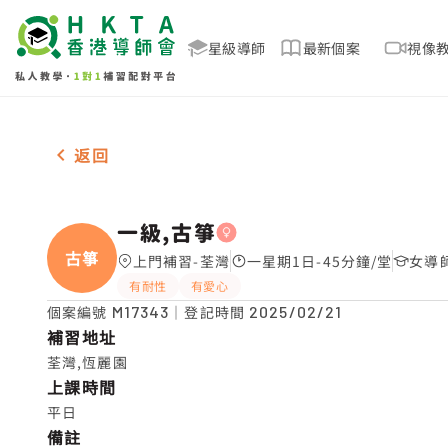
星級導師
最新個案
視像
女-1名 一級,古箏，荃灣 補習推介
返回
一級,古箏
古箏
上門補習-荃灣
一星期1日-45分鐘/堂
女導
有耐性
有愛心
個案編號
M17343
｜登記時間
2025/02/21
補習地址
荃灣,恆麗園
上課時間
平日
備註