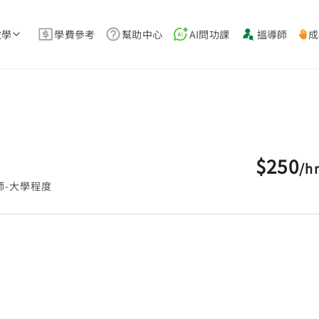
教學
學費參考
幫助中心
AI問功課
搵導師
成
$250
/
h
師-大學程度