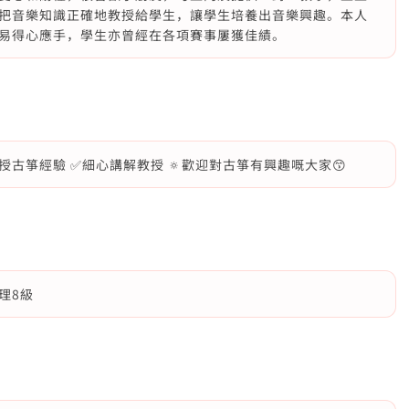
把音樂知識正確地教授給學生，讓學生培養出音樂興趣。本人
易得心應手，學生亦曾經在各項賽事屢獲佳績。
古箏經驗 ✅細心講解教授 🔅歡迎對古箏有興趣嘅大家😙
理8級