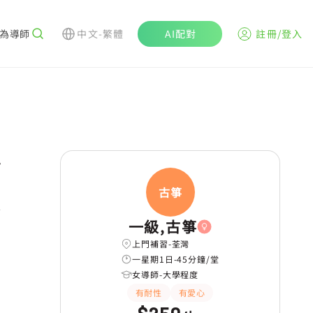
為導師
中文-繁體
AI配對
註冊/登入
r
古箏
一級,古箏
上門補習-荃灣
一星期1日-45分鐘/堂
女導師-大學程度
有耐性
有愛心