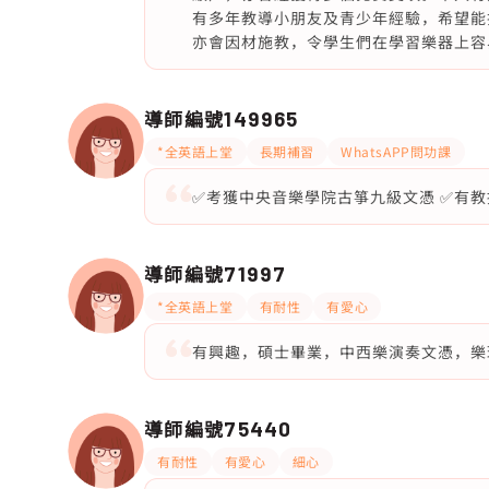
有多年教導小朋友及青少年經驗，希望能
亦會因材施教，令學生們在學習樂器上容
導師編號
149965
*全英語上堂
長期補習
WhatsAPP問功課
✅考獲中央音樂學院古箏九級文憑 ✅有教授
導師編號
71997
*全英語上堂
有耐性
有愛心
有興趣，碩士畢業，中西樂演奏文憑，樂
導師編號
75440
有耐性
有愛心
細心