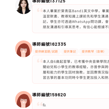
導師編號
137125
本人畢業於葵青區Band1英文中學，畢
溫習默書、教導知識上課前先和學生溝通
記，學生亦可透過WhatsApp問功課
朋友溝通和引導其思考，有信心能根據不
導師編號
162335
提供練習題/試題
提供筆記
提供教琴（音樂）
本人自6歲起習箏，已考獲中央音樂學院
關幼兒和小學生的教導經驗，亦曾參與跨
層和能力的學生因材施教，並因應情況指
習古箏的基本功同時令學生更加投入和熱
導師編號
159620
🙋