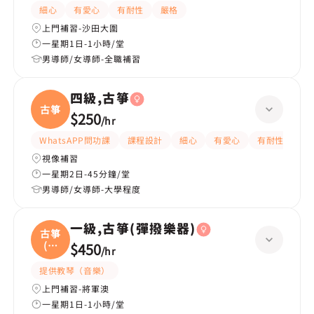
細心
有愛心
有耐性
嚴格
上門補習-沙田大圍
一星期1日-1小時/堂
男導師/女導師-全職補習
四級,古箏
古箏
$250
/
hr
WhatsAPP問功課
課程設計
細心
有愛心
有耐性
嚴
視像補習
一星期2日-45分鐘/堂
男導師/女導師-大學程度
一級,古箏(彈撥樂器)
古箏
(彈
$450
/
hr
撥
提供教琴（音樂）
上門補習-將軍澳
一星期1日-1小時/堂