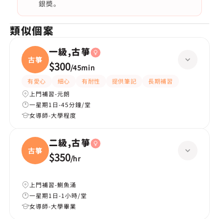
銀奬。
類似個案
一級,古箏
古箏
$300
/
45min
有愛心
細心
有耐性
提供筆記
長期補習
上門補習-元朗
一星期1日-45分鐘/堂
女導師-大學程度
二級,古箏
古箏
$350
/
hr
上門補習-鰂魚涌
一星期1日-1小時/堂
女導師-大學畢業