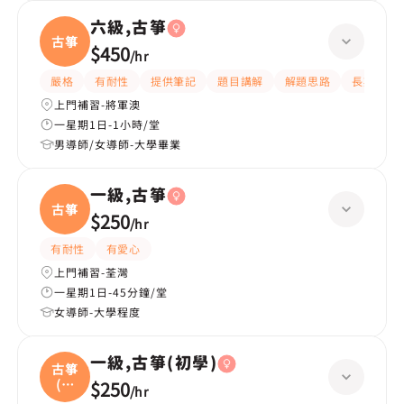
六級,古箏
古箏
$450
/
hr
嚴格
有耐性
提供筆記
題目講解
解題思路
長期補習
上門補習-將軍澳
一星期1日-1小時/堂
男導師/女導師-大學畢業
一級,古箏
古箏
$250
/
hr
有耐性
有愛心
上門補習-荃灣
一星期1日-45分鐘/堂
女導師-大學程度
一級,古箏(初學)
古箏
(初
$250
/
hr
學