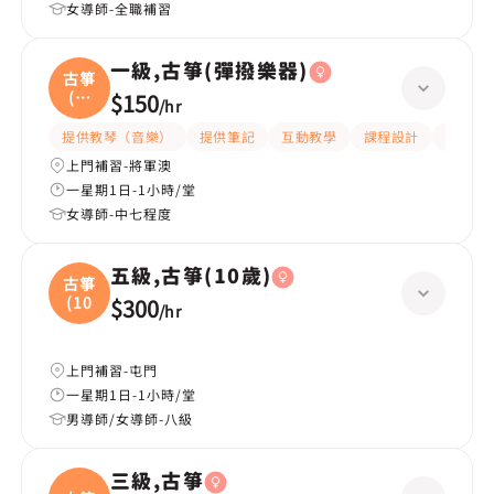
女導師-全職補習
一級,古箏(彈撥樂器)
古箏
(彈
$150
/
hr
撥
提供教琴（音樂）
提供筆記
互動教學
課程設計
細心
上門補習-將軍澳
一星期1日-1小時/堂
女導師-中七程度
五級,古箏(10歲)
古箏
(10
$300
/
hr
上門補習-屯門
一星期1日-1小時/堂
男導師/女導師-八級
三級,古箏