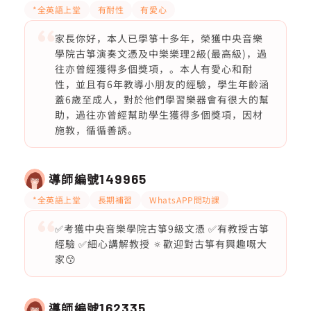
*全英語上堂
有耐性
有愛心
家長你好，本人已學箏十多年，榮獲中央音樂
學院古箏演奏文憑及中樂樂理2級(最高級)，過
往亦曾經獲得多個獎項，。本人有愛心和耐
性，並且有6年教導小朋友的經驗，學生年齡涵
蓋6歲至成人，對於他們學習樂器會有很大的幫
助，過往亦曾經幫助學生獲得多個獎項，因材
施教，循循善誘。
導師編號
149965
*全英語上堂
長期補習
WhatsAPP問功課
✅考獲中央音樂學院古箏9級文憑 ✅有教授古箏
經驗 ✅細心講解教授 🔅歡迎對古箏有興趣嘅大
家😙
導師編號
162335