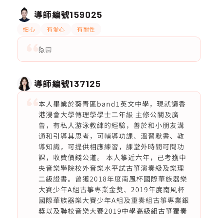
導師編號
159025
細心
有愛心
有耐性
🙋🏻
導師編號
137125
本人畢業於葵青區band1英文中學，現就讀香
港浸會大學傳理學學士二年級 主修公關及廣
告，有私人游泳教練的經驗，善於和小朋友溝
通和引導其思考，可輔導功課、溫習默書、教
導知識，可提供相應練習，課堂外時間可問功
課，收費價錢公道。 本人箏近六年，己考獲中
央音樂學院校外音樂水平試古箏演奏級及樂理
二級證書。曾獲2018年度南風杯國際華族器樂
大賽少年A組古箏專業金獎、2019年度南風杯
國際華族器樂大賽少年A組及重奏組古箏專業銀
獎以及聯校音樂大賽2019中學高級組古箏獨奏