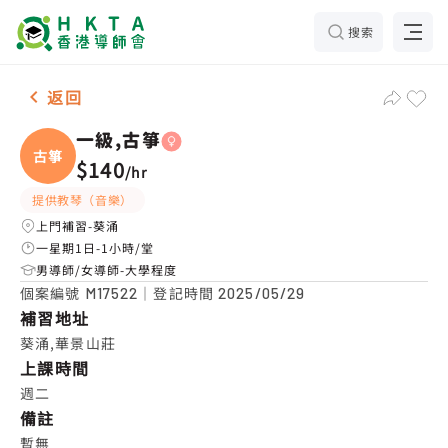
搜索
女-1名 一級,古箏，葵涌 補習推介
返回
一級,古箏
古箏
$140
/
hr
提供教琴（音樂）
上門補習-葵涌
一星期1日-1小時/堂
男導師/女導師-大學程度
個案編號
｜登記時間
M17522
2025/05/29
補習地址
葵涌,華景山莊
上課時間
週二
備註
暫無