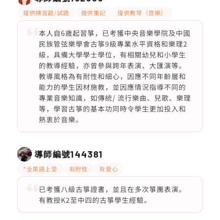
提供練習題/試題
提供筆記
提供教琴（音樂）
本人自6歲起習箏，已考獲中央音樂學院及中國
民族管弦樂學會古箏9級專業水平資格和樂理2
級，具備大學學士學位，有相關幼兒和小學生
的教導經驗，亦曾參與跨年表演、大匯演等。
教導風格為有耐性和細心，因應不同年齡層和
能力的學生因材施教，並因應情況指導不同的
專業音樂知識，如傳統/ 流行樂曲、兒歌、樂理
等，學習古箏的基本功同時令學生更加投入和
熱衷於音樂。
導師編號
144381
*全英語上堂
有耐性
有愛心
已考獲八級古箏證書，並且在多次箏團表演。
有教授K2至中四的古箏學生經驗。