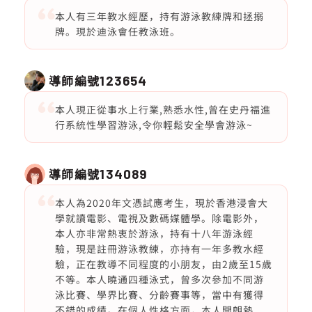
本人有三年教水經歷，持有游泳教練牌和拯搦
牌。現於迪泳會任教泳班。
導師編號
123654
本人現正從事水上行業,熟悉水性,曾在史丹福進
行系統性學習游泳,令你輕鬆安全學會游泳~
導師編號
134089
本人為2020年文憑試應考生，現於香港浸會大
學就讀電影、電視及數碼媒體學。除電影外，
本人亦非常熱衷於游泳，持有十八年游泳經
驗，現是註冊游泳教練，亦持有一年多教水經
驗，正在教導不同程度的小朋友，由2歲至15歲
不等。本人曉通四種泳式，曾多次參加不同游
泳比賽、學界比賽、分齡賽事等，當中有獲得
不錯的成績。在個人性格方面，本人開朗熱