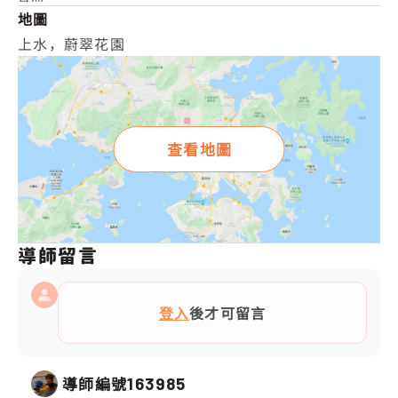
地圖
上水，蔚翠花園
查看地圖
導師留言
登入
後才可留言
導師編號
163985