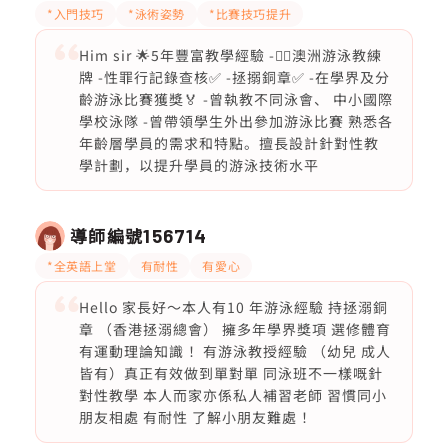
*入門技巧
*泳術姿勢
*比賽技巧提升
Him sir 🌟5年豐富教學經驗 -🏊‍♂️澳洲游泳教練
牌 -性罪行記錄查核✅ -拯搦銅章✅ -在學界及分
齡游泳比賽獲獎🏅 -曾執教不同泳會、 中小國際
學校泳隊 -曾帶領學生外出參加游泳比賽 熟悉各
年齡層學員的需求和特點。擅長設計針對性教
學計劃，以提升學員的游泳技術水平
導師編號
156714
*全英語上堂
有耐性
有愛心
Hello 家長好～本人有10 年游泳經驗 持拯溺銅
章 （香港拯溺總會） 擁多年學界獎項 選修體育
有運動理論知識 ！有游泳教授經驗 （幼兒 成人
皆有）真正有效做到單對單 同泳班不一樣嘅針
對性教學 本人而家亦係私人補習老師 習慣同小
朋友相處 有耐性 了解小朋友難處 ！