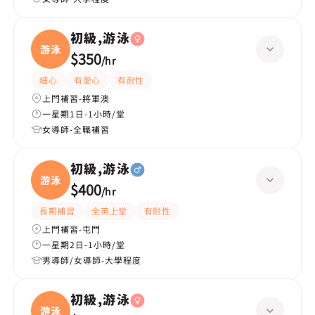
初級,游泳
游泳
$350
/
hr
細心
有愛心
有耐性
上門補習-將軍澳
一星期1日-1小時/堂
女導師-全職補習
初級,游泳
游泳
$400
/
hr
長期補習
全英上堂
有耐性
上門補習-屯門
一星期2日-1小時/堂
男導師/女導師-大學程度
初級,游泳
游泳