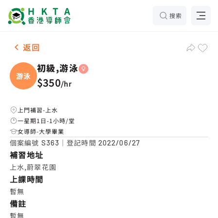
搜索
女-1名 初級,游泳，上水 補習推介
返回
初級,游泳
游泳
$350
/
hr
上門補習-上水
一星期1日-1小時/堂
女導師-大學畢業
個案編號
｜登記時間
S363
2022/06/27
補習地址
上水,蔚翠花園
上課時間
暫無
備註
暫無