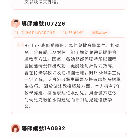
文以及法文課程。
導師編號
107229
*幼兒游泳PLAYGROUP
*幼兒游泳班
課程設計
Hello～我係喬哥哥，為幼兒教育畢業生。對幼
兒十分有愛心及耐性，能了解幼兒需要提供合
適教學方法。因每一名幼兒都係獨特所以課程
會因應情況作出改動，更能達到針對式教導。
曾在特殊學校以及幼稚園任職，對於SEN學生有
一定了解，明白SEN學生需要及擁有應對特殊學
生技巧。 對於游泳教授經驗方面，本人擁有7年
教學經驗。擅長處理怕水幼兒，用合適方法令
到幼兒克服怕水問題從而令到幼兒能愉快學
習。
導師編號
140992