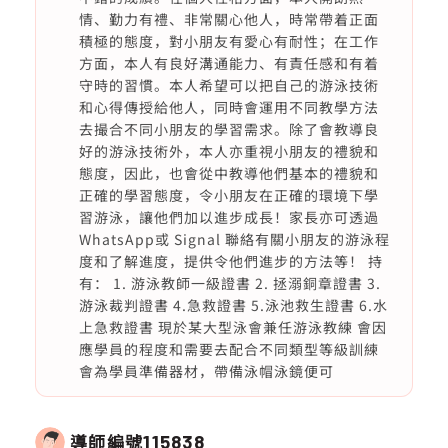
情、勤力有禮、非常關心他人，時常帶着正面
積極的態度，對小朋友有愛心有耐性；在工作
方面，本人有良好溝通能力、有責任感和有着
守時的習慣。本人希望可以把自己的游泳技術
和心得傳授給他人，同時會運用不同教學方法
去撮合不同小朋友的學習需求。除了會教導良
好的游泳技術外，本人亦重視小朋友的禮貌和
態度，因此，也會從中教導他們基本的禮貌和
正確的學習態度，令小朋友在正確的環境下學
習游泳，讓他們加以進步成長！家長亦可透過
WhatsApp或 Signal 聯絡有關小朋友的游泳程
度和了解進度，提供令他們進步的方法等！ 持
有： 1. 游泳教師一級證書 2. 拯溺銅章證書 3.
游泳裁判證書 4.急救證書 5.泳池救生證書 6.水
上急救證書 現於某大型泳會兼任游泳教練 會因
應學員的程度和需要去配合不同類型等級訓練
會為學員準備器材，帶備泳帽泳鏡便可
導師編號
115838