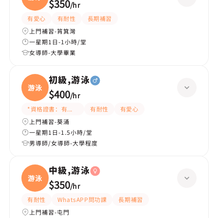
$350
/
hr
有愛心
有耐性
長期補習
上門補習-筲箕灣
一星期1日-1小時/堂
女導師-大學畢業
初級,游泳
游泳
$400
/
hr
*資格證書：有教練牌
有耐性
有愛心
上門補習-葵涌
一星期1日-1.5小時/堂
男導師/女導師-大學程度
中級,游泳
游泳
$350
/
hr
有耐性
WhatsAPP問功課
長期補習
上門補習-屯門