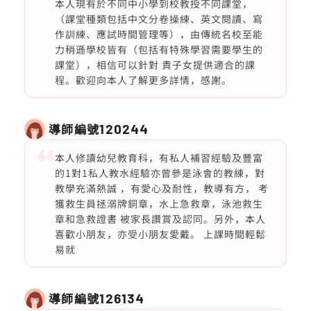
本人現有於不同中小學到校教授不同課堂，
（課堂種類包括中文分卷操練、英文閱讀、寫
作訓練、應試時間管理等），由傳統名校至能
力稍遜學校皆有（包括有特殊學習需要學生的
課堂），相信可以針對 貴子女提供適合的課
程。歡迎向本人了解更多詳情，感謝。
導師編號
120244
本人修讀幼兒教育科，有私人補習經驗及豐富
的1對1私人教水經驗亦曾參是泳會的教練，對
教學充滿熱誠 ，有愛心及耐性，教導有方， 考
獲救生員拯溺牌銅章，水上急救章，泳池救生
章和急救證書 被家長讚賞及認同。另外，本人
喜歡小朋友，亦受小朋友愛戴。 上課時間輕鬆
易就
導師編號
126134