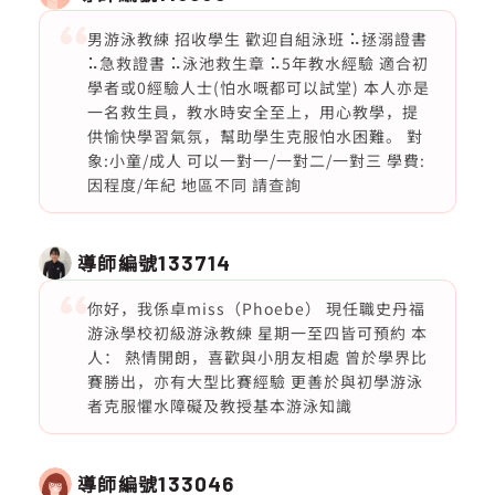
男游泳教練 招收學生 歡迎自組泳班 ⠥拯溺證書
⠥急救證書 ⠥泳池救生章 ⠥5年教水經驗 適合初
學者或0經驗人士(怕水嘅都可以試堂) 本人亦是
一名救生員，教水時安全至上，用心教學，提
供愉快學習氣氛，幫助學生克服怕水困難。 對
象:小童/成人 可以一對一/一對二/一對三 學費:
因程度/年紀 地區不同 請查詢
導師編號
133714
你好，我係卓miss（Phoebe） 現任職史丹福
游泳學校初級游泳教練 星期一至四皆可預約 本
人： 熱情開朗，喜歡與小朋友相處 曾於學界比
賽勝出，亦有大型比賽經驗 更善於與初學游泳
者克服懼水障礙及教授基本游泳知識
導師編號
133046