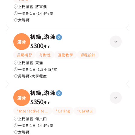
上門補習-將軍澳
一星期1日-1小時/堂
女導師
初級,游泳
游泳
$300
/
hr
長期補習
有耐性
互動教學
課程設計
上門補習-東涌
一星期1日-1.5小時/堂
男導師-大學程度
初級,游泳
游泳
$350
/
hr
*Interactive teaching
*Caring
*Careful
上門補習-何文田
一星期1日-1小時/堂
女導師