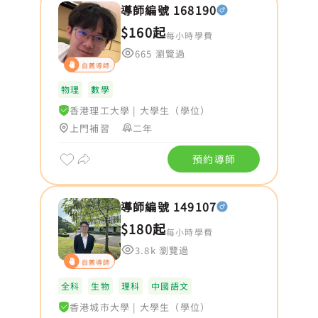
導師編號 168190
$160起
每小時學費
665 瀏覽過
自薦導師
物理
數學
香港理工大學
|
大學生（學位）
上門補習
二年
預約導師
導師編號 149107
$180起
每小時學費
3.8k 瀏覽過
自薦導師
全科
生物
理科
中國語文
香港城市大學
|
大學生（學位）