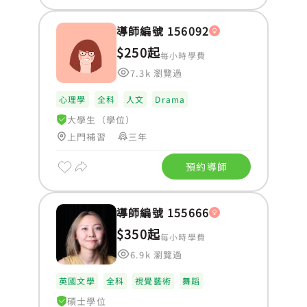
導師編號 156092
$250起
每小時學費
7.3k 瀏覽過
心理學
全科
人文
Drama
大學生（學位）
上門補習
三年
預約導師
導師編號 155666
$350起
每小時學費
6.9k 瀏覽過
英國文學
全科
視覺藝術
舞蹈
碩士學位