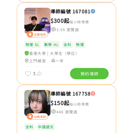
導師編號 167081
$300起
每小時學費
3.9k 瀏覽過
自薦導師
物理 SL
數學 HL
全科
物理
香港大學
|
大學生（學位）
上門補習
一年
3
預約導師
導師編號 167758
$150起
每小時學費
448 瀏覽過
自薦導師
全科
中國語文