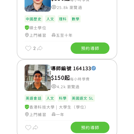
25.8k 瀏覽過
中國歷史
人文
理科
數學
碩士學位
上門補習
五至十年
2
預約導師
導師編號 164133
$150起
每小時學費
4.2k 瀏覽過
英語會話
人文
科學
英國語文 SL
香港科技大學
|
大學生（學位）
上門補習
一年
預約導師