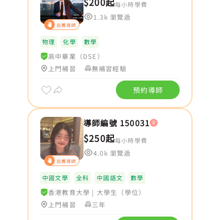
$200起
每小時學費
1.3k 瀏覽過
自薦導師
物理
化學
數學
高中畢業（DSE）
上門補習
無補習經驗
預約導師
導師編號 150031
$250起
每小時學費
4.0k 瀏覽過
自薦導師
中國文學
全科
中國語文
數學
香港教育大學
|
大學生（學位）
上門補習
三年