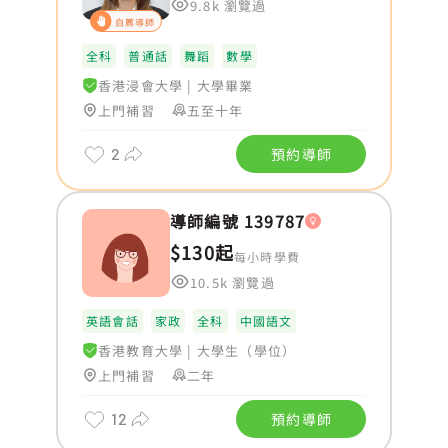
9.8k 瀏覽過
自薦導師
全科
普通話
舞蹈
數學
香港浸會大學
|
大學畢業
上門補習
五至十年
2
預約導師
導師編號 139787
$130起
每小時學費
10.5k 瀏覽過
英語會話
家政
全科
中國語文
香港教育大學
|
大學生（學位）
上門補習
二年
12
預約導師