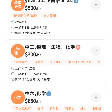
year 12,英国语文 SL
英国
语文
$500
/
hr
提供練習題/試題
提供筆記
视像补习
一星期1日-1.5小时/堂
男导师/女导师-大学毕业
中三,物理、生物、化学
物
理、
$300
/
hr
生物
*港大優先
有耐性
提供筆記
提供練習題/試題
應試策略
上门补习-红磡
一星期1日-1.5小时/堂
男导师/女导师-大学程度
中六,化学
化学
$650
/
hr
*普通話教學
嚴格
有耐性
有愛心
細心
提供筆記