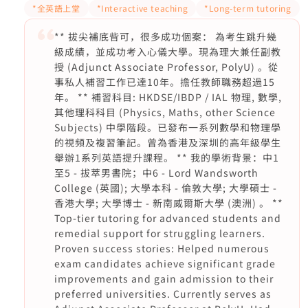
*全英語上堂
*Interactive teaching
*Long-term tutoring
** 拔尖補底㫮可，很多成功個案： 為考生跳升幾
級成績，並成功考入心儀大學。現為理大兼任副教
授 (Adjunct Associate Professor, PolyU) 。從
事私人補習工作已達10年。擔任教師職務超過15
年。 ** 補習科目: HKDSE/IBDP / IAL 物理, 數學,
其他理科科目 (Physics, Maths, other Science
Subjects) 中學階段。已發布一系列數學和物理學
的視頻及複習筆記。曾為香港及深圳的高年級學生
舉辦1系列英語提升課程。 ** 我的學術背景：中1
至5 - 拔萃男書院；中6 - Lord Wandsworth
College (英國); 大學本科 - 倫敦大學; 大學碩士 -
香港大學; 大學博士 - 新南威爾斯大學 (澳洲) 。 **
Top-tier tutoring for advanced students and
remedial support for struggling learners.
Proven success stories: Helped numerous
exam candidates achieve significant grade
improvements and gain admission to their
preferred universities. Currently serves as