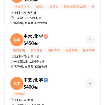
/
hr
化学
*全英語上堂
有耐性
有愛心
提供練習題/試題
互動教學
上门补习-九龙城
一星期1日-2小时/堂
男导师/女导师-现职教师
中六,化学
化学
$450
/
hr
應試策略
長期補習
題目講解
解題思路
指導功課
提
上门补习-沙田火炭
一星期1日-1.5小时/堂
男导师/女导师-现职教师
中五,化学
化学
$400
/
hr
長期補習
上门补习-北角
一星期1日-1.5小时/堂