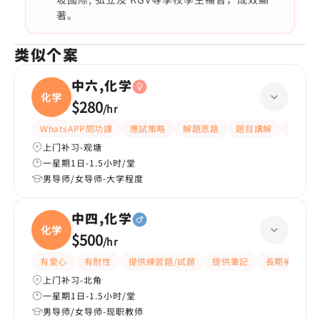
著。
类似个案
中六,化学
化学
$280
/
hr
WhatsAPP問功課
應試策略
解題思路
題目講解
細心
上门补习-观塘
一星期1日-1.5小时/堂
男导师/女导师-大学程度
中四,化学
化学
$500
/
hr
有愛心
有耐性
提供練習題/試題
提供筆記
長期補習
上门补习-北角
一星期1日-1.5小时/堂
男导师/女导师-现职教师