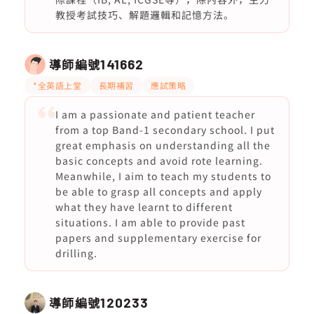
教授考試技巧、解題邏輯和記憶方法。
導師編號
141662
*全英語上堂
長期補習
應試策略
I am a passionate and patient teacher
from a top Band-1 secondary school. I put
great emphasis on understanding all the
basic concepts and avoid rote learning.
Meanwhile, I aim to teach my students to
be able to grasp all concepts and apply
what they have learnt to different
situations. I am able to provide past
papers and supplementary exercise for
drilling.
導師編號
120233