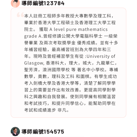
導師編號
123784
本人註冊工程師多年教授大專數學及理工科，
畢業於香港大學工程碩士及香港理工大學工程
院士。 獲取 A level pure mathematics
grade A.曾經修讀公開大學電腦科學士 一級榮
譽畢業 及兩次考取獎學金 優秀成績。並有十多
年補習經驗，最高補習班別為大學四年和三
年。現時及曾經補習學生有從 :University of
Glasgow, 香港科大，理大，城大，九龍華仁，
聖芳濟，澳洲國際學校 等 著名中小學校。專補
數學，奧數，理科及工科 和圍棋。有學生成功
考入劍橋大學及香港大學等，清楚了解同學學
習上的需要並作出有效改善。更提高同學對學
科之興趣和自我發展。使到同學擁有相關溫習
和考試技巧，和提升同學信心，能幫助同學在
考試和成績進步 非凡。
導師編號
154575