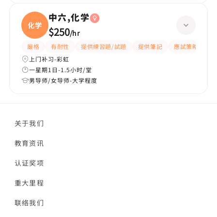
中六,化学
化学
$250
/
hr
嚴格
有耐性
提供練習題/試題
提供筆記
應試策略
解
上门补习-彩虹
一星期1日-1.5小时/堂
男导师/女导师-大学程度
关于我们
教育资讯
认证奖项
重大里程
联络我们