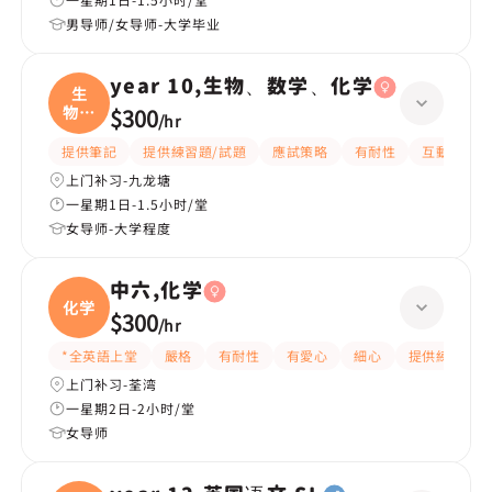
男导师/女导师-大学毕业
year 10,生物、数学、化学
生
物、
$300
/
hr
数学
提供筆記
提供練習題/試題
應試策略
有耐性
互動教學
上门补习-九龙塘
一星期1日-1.5小时/堂
女导师-大学程度
中六,化学
化学
$300
/
hr
*全英語上堂
嚴格
有耐性
有愛心
細心
提供練習題/
上门补习-荃湾
一星期2日-2小时/堂
女导师