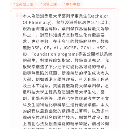
*全英語上堂
*現場上課
*專科專教
本人為澳洲悉尼大學藥劑學畢業生(Bachelor
Of Pharmacy)，曾於澳洲悉尼居住10年以上，
現為全職補習導師，藥劑學作為理科最尖端學
科之一，對理科知識尤其數理生化有極高要
求，專科專教。在十多年的教學經歷中，教導
無數DSE，CE，AL，iGCSE，GCAL，HSC，
IB，Foundation programs等各公開考試系統
的學生，對課程瞭如指掌，教學資源充足。我
很榮幸創造了不少把不可能化為可能的奇蹟，
指導無數陷於瓶頸，徬徨無助的學生成功考入
大學，例如香港大學護理系，科大化學工程系
及土木工程系，英國曼徹斯特大學藥劑學，悉
尼科技大學工程系及澳洲悉尼大學生化，藥
劑，化學系等等，現在也在為應屆考生之英文
科及生物物理化學科學生進行最後準備。本人
的課程以風趣幽默的精讀模式著稱，以及多年
鑽研多位理科名師獨門技巧，歸類並改良，加
上自創心法及親自編寫的精華筆記，創出公開