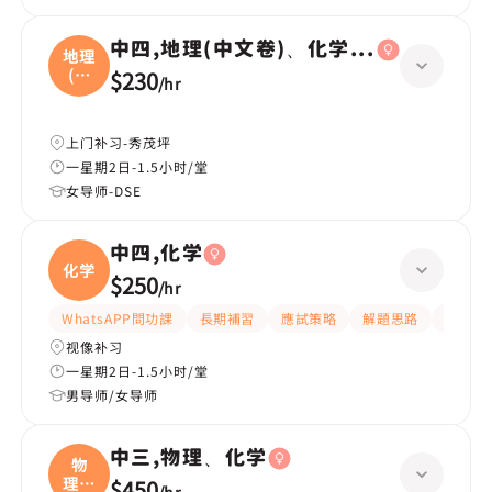
中四,地理(中文卷)、化学(英文卷)
地理
(中
$230
/
hr
文
上门补习-秀茂坪
一星期2日-1.5小时/堂
女导师-DSE
中四,化学
化学
$250
/
hr
WhatsAPP問功課
長期補習
應試策略
解題思路
題目講
视像补习
一星期2日-1.5小时/堂
男导师/女导师
中三,物理、化学
物
理、
$450