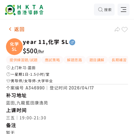
搜索
男-1名 year 11,化学 SL，蓝田 补习推介
返回
year 11,化学 SL
化学
SL
$500
/
hr
提供練習題/試題
應試策略
解題思路
題目講解
長期補習
上门补习-蓝田
一星期1日-1.5小时/堂
男导师/女导师-大学毕业
个案编号
｜登记时间
A346990
2026/04/17
补习地址
蓝田,九龍藍田康逸苑
上课时间
三五｜19:00-21:30
备注
暂无