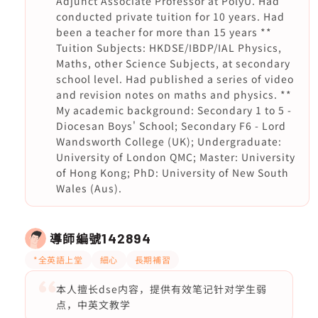
Adjunct Associate Professor at PolyU. Had
conducted private tuition for 10 years. Had
been a teacher for more than 15 years **
Tuition Subjects: HKDSE/IBDP/IAL Physics,
Maths, other Science Subjects, at secondary
school level. Had published a series of video
and revision notes on maths and physics. **
My academic background: Secondary 1 to 5 -
Diocesan Boys' School; Secondary F6 - Lord
Wandsworth College (UK); Undergraduate:
University of London QMC; Master: University
of Hong Kong; PhD: University of New South
Wales (Aus).
導師編號
142894
*全英語上堂
細心
長期補習
本人擅长dse内容，提供有效笔记针对学生弱
点，中英文教学