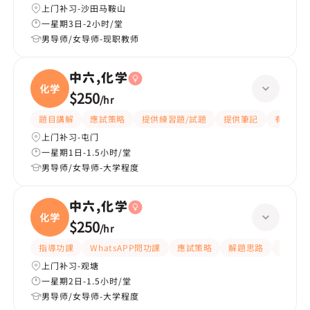
上门补习-沙田马鞍山
一星期3日-2小时/堂
男导师/女导师-现职教师
中六,化学
化学
$250
/
hr
題目講解
應試策略
提供練習題/試題
提供筆記
有耐性
上门补习-屯门
一星期1日-1.5小时/堂
男导师/女导师-大学程度
中六,化学
化学
$250
/
hr
指導功課
WhatsAPP問功課
應試策略
解題思路
題目講
上门补习-观塘
一星期2日-1.5小时/堂
男导师/女导师-大学程度