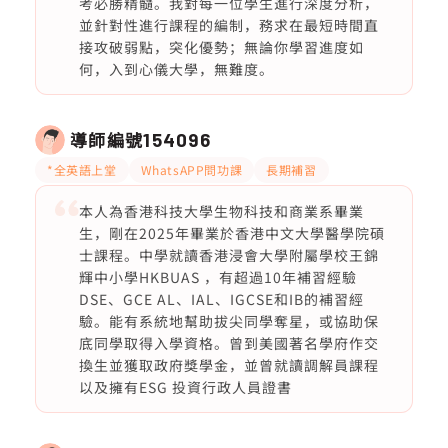
考必勝精髓。我對每一位學生進行深度分析，
並針對性進行課程的編制，務求在最短時間直
接攻破弱點，突化優勢；無論你學習進度如
何，入到心儀大學，無難度。
導師編號
154096
*全英語上堂
WhatsAPP問功課
長期補習
本人為香港科技大學生物科技和商業系畢業
生，剛在2025年畢業於香港中文大學醫學院碩
士課程。中學就讀香港浸會大學附屬學校王錦
輝中小學HKBUAS ，有超過10年補習經驗
DSE、GCE AL、IAL、IGCSE和IB的補習經
驗。能有系統地幫助拔尖同學奪星，或協助保
底同學取得入學資格。曾到美國著名學府作交
換生並獲取政府獎學金，並曾就讀調解員課程
以及擁有ESG 投資行政人員證書