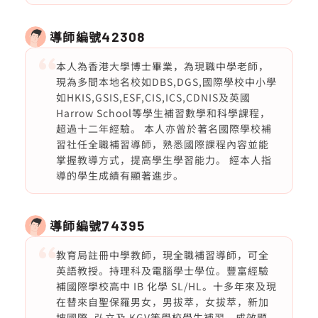
導師編號
42308
本人為香港大學博士畢業，為現職中學老師，
現為多間本地名校如DBS,DGS,國際學校中小學
如HKIS,GSIS,ESF,CIS,ICS,CDNIS及英國
Harrow School等學生補習數學和科學課程，
超過十二年經驗。 本人亦曾於著名國際學校補
習社任全職補習導師，熟悉國際課程內容並能
掌握教導方式，提高學生學習能力。 經本人指
導的學生成績有顯著進步。
導師編號
74395
教育局註冊中學教師，現全職補習導師，可全
英語教授。持理科及電腦學士學位。豐富經驗
補國際學校高中 IB 化學 SL/HL。十多年來及現
在替來自聖保羅男女，男拔萃，女拔萃，新加
坡國際, 弘立及 KGV等學校學生補習，成效顯