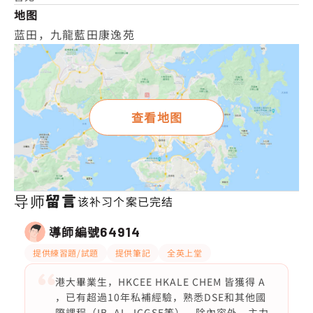
地图
蓝田，九龍藍田康逸苑
查看地图
导师留言
该补习个案已完结
導師編號
64914
提供練習題/試題
提供筆記
全英上堂
港大畢業生，HKCEE HKALE CHEM 皆獲得 A
，已有超過10年私補經驗，熟悉DSE和其他國
際課程（IB, AL, ICGSE等），除內容外，主力