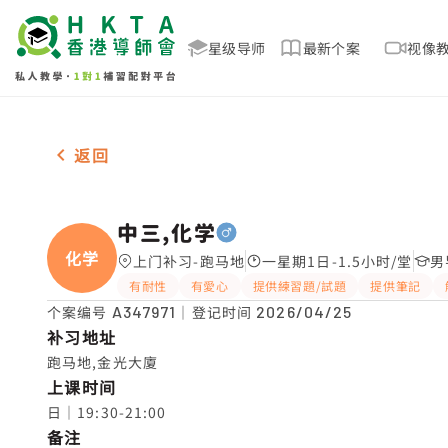
星级导师
最新个案
视像
男-1名 中三,化学，跑马地 补习推介
返回
中三,化学
化学
上门补习-跑马地
一星期1日-1.5小时/堂
男
有耐性
有愛心
提供練習題/試題
提供筆記
个案编号
A347971
｜登记时间
2026/04/25
补习地址
跑马地,金光大廈
上课时间
日｜19:30-21:00
备注