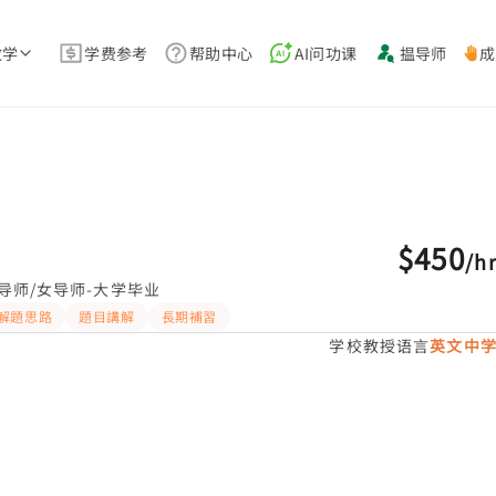
教学
学费参考
帮助中心
AI问功课
揾导师
成
$450
/
h
导师/女导师-大学毕业
解題思路
題目講解
長期補習
学校教授语言
英文中