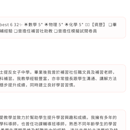
 6 32✨ 🌟數學 5* 🌟物理 5* 🌟化學 5* ✍🏻【資歷】 ❏畢
私補經驗 ❏曾擔任補習社助教 ❏︎曾擔任模擬試閱卷員
士提反女子中學。畢業後我曾於補習社任職文員及補習老師，
科補習。我教學經驗豐富，亦非常擅長跟學生溝通、講解方法
穩步提升成績，同時建立良好學習習慣。
愛教學並致力於幫助學生提升學習興趣和成績。我擁有多年的
學科導師，也曾任功課輔導班導師，熟悉不同年齡學生的學習