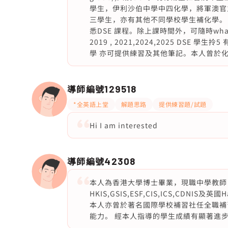
學生，伊利沙伯中學中四化學，將軍澳官
三學生，亦有其他不同學校學生補化學。 亦有幫
悉DSE 課程。除上課時間外，可隨時wh
2019 , 2021,2024,2025 DS
學 亦可提供練習及其他筆記。本人曾於
導師編號
129518
*全英語上堂
解題思路
提供練習題/試題
Hi I am interested
導師編號
42308
本人為香港大學博士畢業，現職中學教師，
HKIS,GSIS,ESF,CIS,ICS,CDN
本人亦曾於著名國際學校補習社任全職補
能力。 經本人指導的學生成績有顯著進