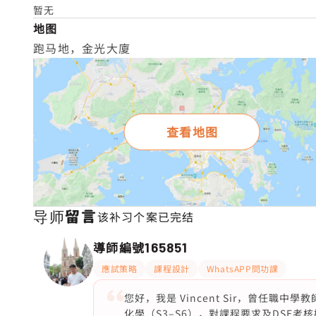
暂无
地图
跑马地，金光大廈
查看地图
导师留言
该补习个案已完结
導師編號
165851
應試策略
課程設計
WhatsAPP問功課
您好，我是 Vincent Sir，曾任
化學（S3–S6），對課程要求及DSE考核