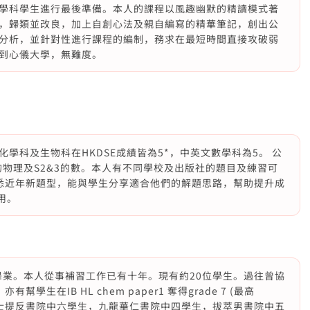
學科學生進行最後準備。本人的課程以風趣幽默的精讀模式著
，歸類並改良，加上自創心法及親自編寫的精華筆記，創出公
分析，並針對性進行課程的編制，務求在最短時間直接攻破弱
到心儀大學，無難度。
學科及生物科在HKDSE成績皆為5*，中英文數學科為5。 公
5的物理及S2&3的數。本人有不同學校及出版社的題目及練習可
，熟悉近年新題型，能與學生分享適合他們的解題思路，幫助提升成
用。
畢業。本人從事補習工作已有十年。現有約20位學生。過往曾協
生在IB HL chem paper1 奪得grade 7 (最高
院﹑聖士提反書院中六學生，九龍華仁書院中四學生，拔萃男書院中五