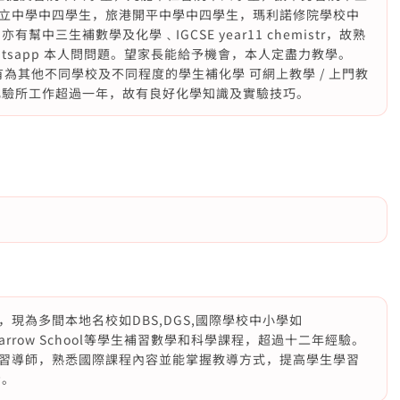
立中學中四學生，旅港開平中學中四學生，瑪利諾修院學校中
中三生補數學及化學﹑IGCSE year11 chemistr，故熟
atsapp 本人問問題。望家長能給予機會，本人定盡力教學。
E 學生拎5 有為其他不同學校及不同程度的學生補化學 可網上教學 / 上門教
化驗所工作超過一年，故有良好化學知識及實驗技巧。
現為多間本地名校如DBS,DGS,國際學校中小學如
IS及英國Harrow School等學生補習數學和科學課程，超過十二年經驗。
習導師，熟悉國際課程內容並能掌握教導方式，提高學生學習
步。