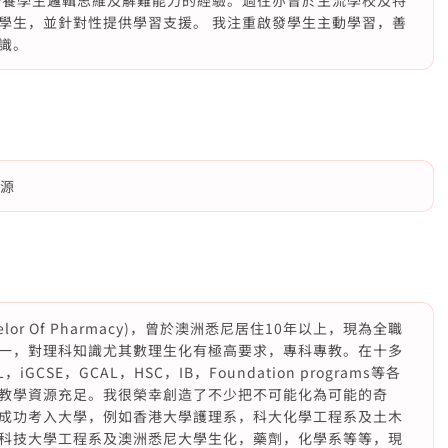
培養學生邏輯思維及解難能力的經驗。過往亦曾於主流學校及特
學生，並針對性提供學習支援。 我注重啟發學生主動學習，善
識。
資源
or Of Pharmacy)，曾於澳洲悉尼居住10年以上，現為全職
一，對理科知識尤其數理生化有極高要求，專科專教。在十多
CSE，GCAL，HSC，IB，Foundation programs等各
教學資源充足。我很榮幸創造了不少把不可能化為可能的奇
成功考入大學，例如香港大學護理系，科大化學工程系及土木
科技大學工程系及澳洲悉尼大學生化，藥劑，化學系等等，現