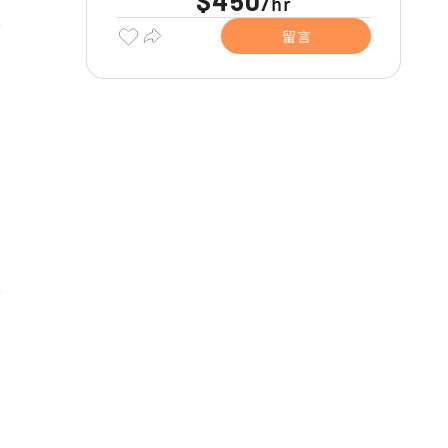
$450
hr
/
留言