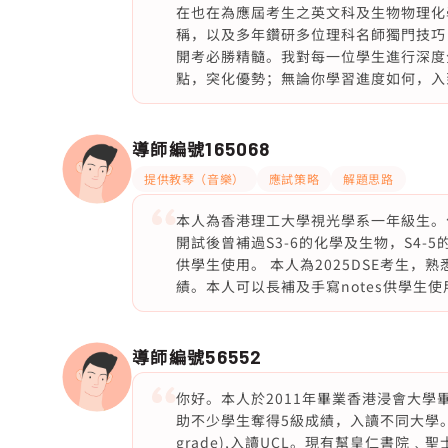
在也在為應屆考生之英文科及生物物理化
稱，以及多年鑽研多位理科名師獨門技巧
開考必勝精髓。我對每一位學生進行深度
點，突化優勢；無論你學習進度如何，入
導師編號
165068
提供教琴（音樂）
應試策略
解題思路
本人為香港理工大學視光學系一年級生。化
開試後曾補過S3-6的化學及生物，S4-
供學生使用。 本人為2025DSE考生
績。本人可以長補及手寫notes供學生使
導師編號
56552
你好。本人於2011年畢業香港浸會大學
助不少學生奪得5級成績，入讀不同大學。亦有幫學
grade),入讀UCL。現有幫皇仁書