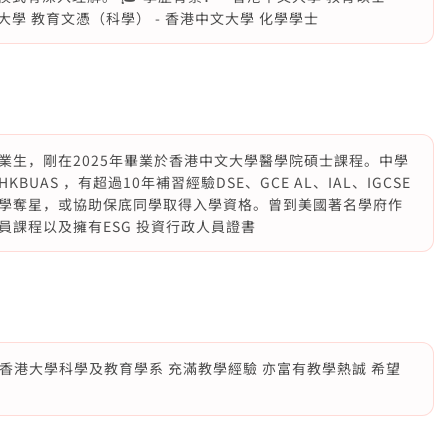
大學 教育文憑（科學） - 香港中文大學 化學學士
業生，剛在2025年畢業於香港中文大學醫學院碩士課程。中學
AS ，有超過10年補習經驗DSE、GCE AL、IAL、IGCSE
同學奪星，或協助保底同學取得入學資格。曾到美國著名學府作
課程以及擁有ESG 投資行政人員證書
主修香港大學科學及教育學系 充滿教學經驗 亦富有教學熱誠 希望