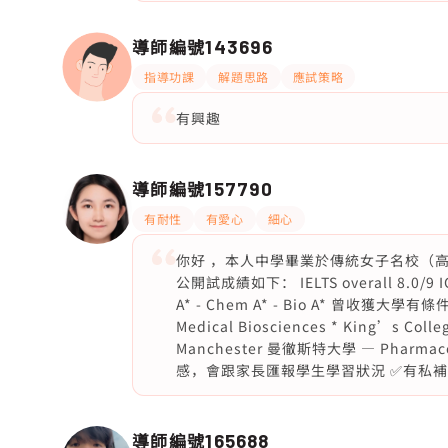
導師編號
143696
指導功課
解題思路
應試策略
有興趣
導師編號
157790
有耐性
有愛心
細心
你好 ，本人中學畢業於傳統女子名校（
公開試成績如下： IELTS overall 8.0/9 IGCSE
A* - Chem A* - Bio A* 曾收獲大學有
Medical Biosciences * King’s Col
Manchester 曼徹斯特大學 — Phar
感，會跟家長匯報學生學習狀況 ✅有私補經
導師編號
165688