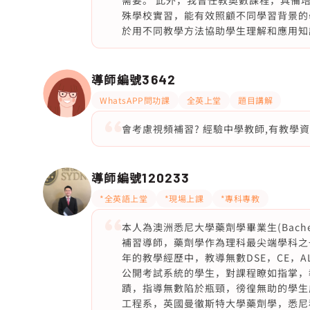
需要。 此外，我曾任教奧數課程，具備
殊學校實習，能有效照顧不同學習背景的
於用不同教學方法協助學生理解和應用知
導師編號
3642
WhatsAPP問功課
全英上堂
題目講解
會考慮視頻補習? 經驗中學教師,有教學
導師編號
120233
*全英語上堂
*現場上課
*專科專教
本人為澳洲悉尼大學藥劑學畢業生(Bachel
補習導師，藥劑學作為理科最尖端學科之
年的教學經歷中，教導無數DSE，CE，AL，iG
公開考試系統的學生，對課程瞭如指掌，
蹟，指導無數陷於瓶頸，徬徨無助的學生
工程系，英國曼徹斯特大學藥劑學，悉尼