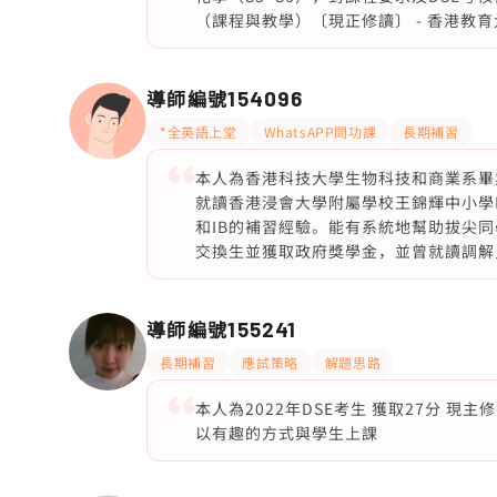
（課程與教學）〔現正修讀〕 - 香港教育
導師編號
154096
*全英語上堂
WhatsAPP問功課
長期補習
本人為香港科技大學生物科技和商業系畢
就讀香港浸會大學附屬學校王錦輝中小學HKBU
和IB的補習經驗。能有系統地幫助拔尖
交換生並獲取政府獎學金，並曾就讀調解員
導師編號
155241
長期補習
應試策略
解題思路
本人為2022年DSE考生 獲取27分 現
以有趣的方式與學生上課