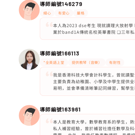
導師編號
146279
細心
有愛心
嚴格
本人為2023 dse考生 現就讀理大放射學 best
業於band1A傳統名校英華書院 ❏三年
導師編號
166113
*全英語上堂
提供教琴（音樂）
有耐性
我是香港科技大學會計科學生，曾就讀聖
主要負責為幼稚園、小學及中學生提供全
易明，並會準備清晰筆記同練習，幫學生
導師編號
163961
本人是教育大學，數學教育系的學生，熱
私人補習經驗，曾於補習社擔任數學及科