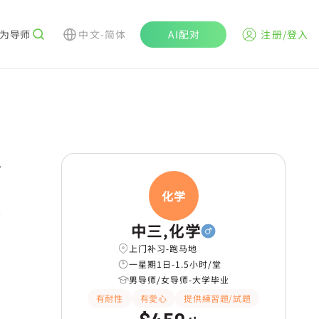
为导师
中文-简体
AI配对
注册/登入
r
化学
学
中三,化学
上门补习-跑马地
一星期1日-1.5小时/堂
男导师/女导师-大学毕业
有耐性
有愛心
提供練習題/試題