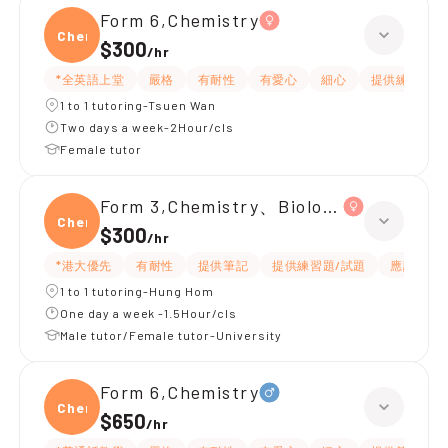
Form 6,Chemistry
Chemi
$300
/
hr
*全英語上堂
嚴格
有耐性
有愛心
細心
提供練習題/
1 to 1 tutoring-Tsuen Wan
Two days a week-2Hour/cls
Female tutor
Form 3,Chemistry、Biology、Physics
Chemi
$300
/
hr
*港大優先
有耐性
提供筆記
提供練習題/試題
應試策略
1 to 1 tutoring-Hung Hom
One day a week -1.5Hour/cls
Male tutor/Female tutor-University
Form 6,Chemistry
Chemi
$650
/
hr