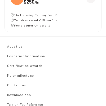
$250
/
hr
1 to 1 tutoring-Tseung Kwan O
Two days a week-1.5Hour/cls
Female tutor-University
About Us
Education Information
Certification Awards
Major milestone
Contact us
Download app
Tuition Fee Reference