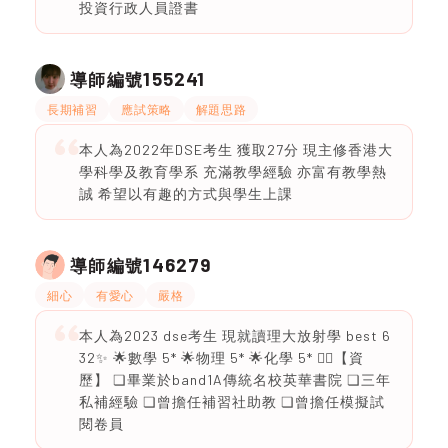
投資行政人員證書
155241
導師編號
長期補習
應試策略
解題思路
本人為2022年DSE考生 獲取27分 現主修香港大
學科學及教育學系 充滿教學經驗 亦富有教學熱
誠 希望以有趣的方式與學生上課
146279
導師編號
細心
有愛心
嚴格
本人為2023 dse考生 現就讀理大放射學 best 6
32✨ 🌟數學 5* 🌟物理 5* 🌟化學 5* ✍🏻【資
歷】 ❏畢業於band1A傳統名校英華書院 ❏三年
私補經驗 ❏曾擔任補習社助教 ❏︎曾擔任模擬試
閱卷員