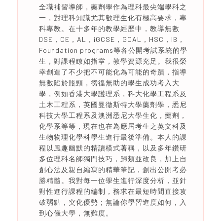
全職補習導師，藥劑學作為理科最尖端學科之
一，對理科知識尤其數理生化有極高要求，專
科專教。在十多年的教學經歷中，教導無數
DSE，CE，AL，iGCSE，GCAL，HSC，IB，
Foundation programs等各公開考試系統的學
生，對課程瞭如指掌，教學資源充足。我很榮
幸創造了不少把不可能化為可能的奇蹟，指導
無數陷於瓶頸，徬徨無助的學生成功考入大
學，例如香港大學護理系，科大化學工程系及
土木工程系，英國曼徹斯特大學藥劑學，悉尼
科技大學工程系及澳洲悉尼大學生化，藥劑，
化學系等等，現在也在為應屆考生之英文科及
生物物理化學科學生進行最後準備。本人的課
程以風趣幽默的精讀模式著稱，以及多年鑽研
多位理科名師獨門技巧，歸類並改良，加上自
創心法及親自編寫的精華筆記，創出公開考必
勝精髓。我對每一位學生進行深度分析，並針
對性進行課程的編制，務求在最短時間直接攻
破弱點，突化優勢；無論你學習進度如何，入
到心儀大學，無難度。