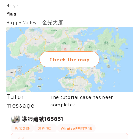
No yet
Map
Happy Valley，金光大廈
Check the map
Tutor
The tutorial case has been
message
completed
165851
導師編號
應試策略
課程設計
WhatsAPP問功課