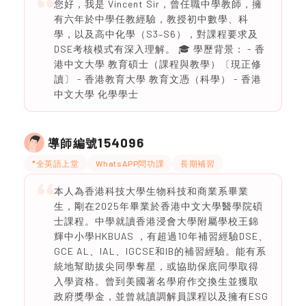
您好，我是 Vincent Sir，曾任職中學教師，擁
有六年於中學任教經驗，教授初中數學、科
學，以及高中化學（S3–S6），對課程要求及
DSE考核模式有深入理解。 🎓 學歷背景： - 香
港中文大學 教育碩士（課程與教學）〔現正修
讀〕 - 香港教育大學 教育文憑（科學） - 香港
中文大學 化學學士
154096
導師編號
*全英語上堂
WhatsAPP問功課
長期補習
本人為香港科技大學生物科技和商業系畢業
生，剛在2025年畢業於香港中文大學醫學院碩
士課程。中學就讀香港浸會大學附屬學校王錦
輝中小學HKBUAS ，有超過10年補習經驗DSE、
GCE AL、IAL、IGCSE和IB的補習經驗。能有系
統地幫助拔尖同學奪星，或協助保底同學取得
入學資格。曾到美國著名學府作交換生並獲取
政府獎學金，並曾就讀調解員課程以及擁有ESG