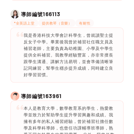
166113
導師編號
*全英語上堂
提供教琴（音樂）
有耐性
我是香港科技大學會計科學生，曾就讀聖士提
反女子中學。畢業後我曾於補習社任職文員及
補習老師，主要負責為幼稚園、小學及中學生
提供全科補習。我教學經驗豐富，亦非常擅長
跟學生溝通、講解方法易明，並會準備清晰筆
記同練習，幫學生穩步提升成績，同時建立良
好學習習慣。
163961
導師編號
本人是教育大學，數學教育系的學生，熱愛教
學並致力於幫助學生提升學習興趣和成績。我
擁有多年的私人補習經驗，曾於補習社擔任數
學及科學科導師，也曾任功課輔導班導師，熟