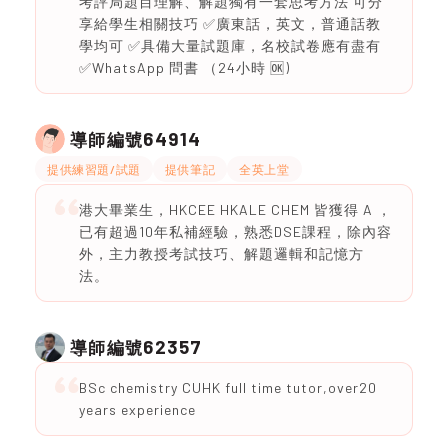
考評局題目理解、解題獨有一套思考方法 可分
享給學生相關技巧 ✅廣東話，英文，普通話教
學均可 ✅具備大量試題庫，名校試卷應有盡有
✅WhatsApp 問書 （24小時 🆗)
64914
導師編號
提供練習題/試題
提供筆記
全英上堂
港大畢業生，HKCEE HKALE CHEM 皆獲得 A ，
已有超過10年私補經驗，熟悉DSE課程，除內容
外，主力教授考試技巧、解題邏輯和記憶方
法。
62357
導師編號
BSc chemistry CUHK full time tutor,over20
years experience