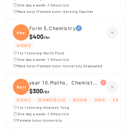
One day a week -1.5Hour/cls
Male tutor/Female tutor-Serving Teacher
Form 5,Chemistry
Chemi
$400
/
hr
長期補習
1 to 1 tutoring-North Point
One day a week -1.5Hour/cls
Male tutor/Female tutor-University Graduated
year 10,Maths、Chemistry、Biology
Maths
$300
/
hr
提供筆記
提供練習題/試題
應試策略
有耐性
互動教學
1 to 1 tutoring-Kowloon Tong
One day a week -1.5Hour/cls
Female tutor-University