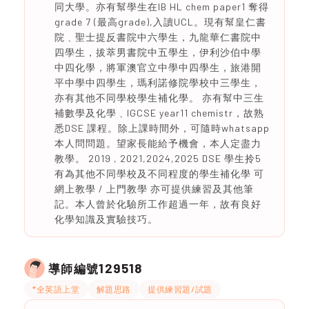
同大學。亦有幫學生在IB HL chem paper1 奪得
grade 7 (最高grade),入讀UCL。現有幫皇仁書
院﹑聖士提反書院中六學生，九龍華仁書院中
四學生，拔萃男書院中五學生，伊利沙伯中學
中四化學，將軍澳官立中學中四學生，旅港開
平中學中四學生，瑪利諾修院學校中三學生，
亦有其他不同學校學生補化學。 亦有幫中三生
補數學及化學﹑IGCSE year11 chemistr，故熟
悉DSE 課程。除上課時間外，可隨時whatsapp
本人問問題。望家長能給予機會，本人定盡力
教學。 2019 , 2021,2024,2025 DSE 學生拎5
有為其他不同學校及不同程度的學生補化學 可
網上教學 / 上門教學 亦可提供練習及其他筆
記。本人曾於化驗所工作超過一年，故有良好
化學知識及實驗技巧。
129518
導師編號
*全英語上堂
解題思路
提供練習題/試題