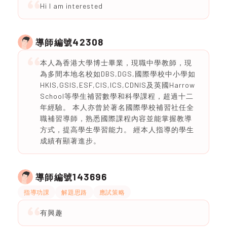
Hi I am interested
42308
導師編號
本人為香港大學博士畢業，現職中學教師，現
為多間本地名校如DBS,DGS,國際學校中小學如
HKIS,GSIS,ESF,CIS,ICS,CDNIS及英國Harrow
School等學生補習數學和科學課程，超過十二
年經驗。 本人亦曾於著名國際學校補習社任全
職補習導師，熟悉國際課程內容並能掌握教導
方式，提高學生學習能力。 經本人指導的學生
成績有顯著進步。
143696
導師編號
指導功課
解題思路
應試策略
有興趣