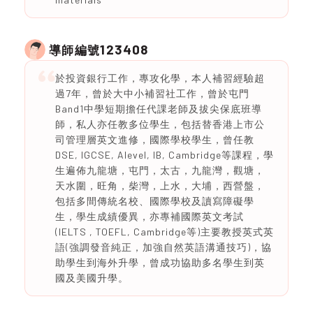
123408
導師編號
於投資銀行工作，專攻化學，本人補習經驗超
過7年，曾於大中小補習社工作，曾於屯門
Band1中學短期擔任代課老師及拔尖保底班導
師，私人亦任教多位學生，包括替香港上市公
司管理層英文進修，國際學校學生，曾任教
DSE, IGCSE, Alevel, IB, Cambridge等課程，學
生遍佈九龍塘，屯門，太古，九龍灣，觀塘，
天水圍，旺角，柴灣，上水，大埔，西營盤，
包括多間傳統名校、國際學校及讀寫障礙學
生，學生成績優異，亦專補國際英文考試
(IELTS , TOEFL, Cambridge等)主要教授英式英
語(強調發音純正，加強自然英語溝通技巧)，協
助學生到海外升學，曾成功協助多名學生到英
國及美國升學。