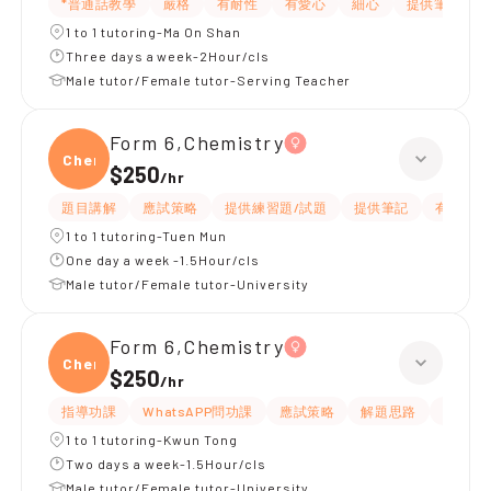
*普通話教學
嚴格
有耐性
有愛心
細心
提供筆記
1 to 1 tutoring-Ma On Shan
Three days a week-2Hour/cls
Male tutor/Female tutor-Serving Teacher
Form 6,Chemistry
Chemi
$250
/
hr
題目講解
應試策略
提供練習題/試題
提供筆記
有耐性
1 to 1 tutoring-Tuen Mun
One day a week -1.5Hour/cls
Male tutor/Female tutor-University
Form 6,Chemistry
Chemi
$250
/
hr
指導功課
WhatsAPP問功課
應試策略
解題思路
題目講
1 to 1 tutoring-Kwun Tong
Two days a week-1.5Hour/cls
Male tutor/Female tutor-University