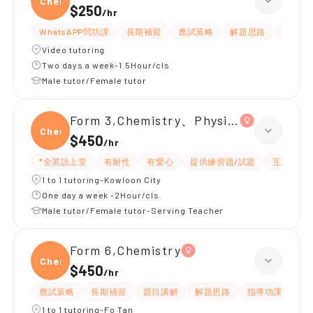
Chemi
$250
/
hr
WhatsAPP問功課
長期補習
應試策略
解題思路
題目講
Video tutoring
Two days a week-1.5Hour/cls
Male tutor/Female tutor
Form 3,Chemistry、Physics
Chemi
$450
/
hr
*全英語上堂
有耐性
有愛心
提供練習題/試題
互動教學
1 to 1 tutoring-Kowloon City
One day a week -2Hour/cls
Male tutor/Female tutor-Serving Teacher
Form 6,Chemistry
Chemi
$450
/
hr
應試策略
長期補習
題目講解
解題思路
指導功課
提
1 to 1 tutoring-Fo Tan