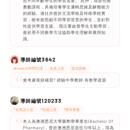
悉不同年齡學生的學習需要。 此外，我曾任教
奧數課程，具備培養學生邏輯思維及解難能力
的經驗。過往亦曾於主流學校及特殊學校實
習，能有效照顧不同學習背景的學生，並針對
性提供學習支援。 我注重啟發學生主動學習，
善於用不同教學方法協助學生理解和應用知
識。
3642
導師編號
WhatsAPP問功課
全英上堂
題目講解
會考慮視頻補習? 經驗中學教師,有教學資源
120233
導師編號
*全英語上堂
*現場上課
*專科專教
本人為澳洲悉尼大學藥劑學畢業生(Bachelor Of
Pharmacy)，曾於澳洲悉尼居住10年以上，現為