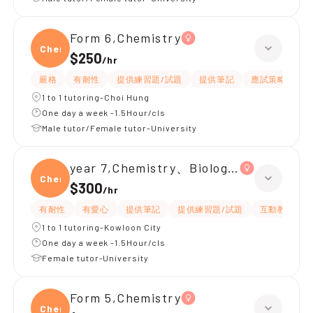
Form 6,Chemistry
Chemi
$250
/
hr
嚴格
有耐性
提供練習題/試題
提供筆記
應試策略
解
1 to 1 tutoring-Choi Hung
One day a week -1.5Hour/cls
Male tutor/Female tutor-University
year 7,Chemistry、Biology、Physics
Chemi
$300
/
hr
有耐性
有愛心
提供筆記
提供練習題/試題
互動教學
1 to 1 tutoring-Kowloon City
One day a week -1.5Hour/cls
Female tutor-University
Form 5,Chemistry
Chemi