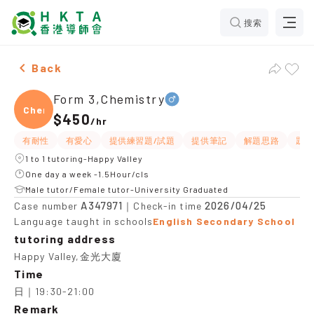
搜索
Male Form 3,Chemistry，Happy Valley Tuition recomme
Back
Form 3,Chemistry
Chemi
$450
/
hr
有耐性
有愛心
提供練習題/試題
提供筆記
解題思路
題目
1 to 1 tutoring-Happy Valley
One day a week -1.5Hour/cls
Male tutor/Female tutor-University Graduated
A347971
2026/04/25
Case number
｜Check-in time
Language taught in schools
English Secondary School
tutoring address
Happy Valley,金光大廈
Time
日｜19:30-21:00
Remark