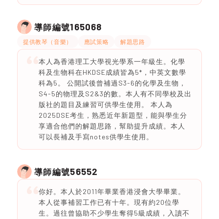
165068
導師編號
提供教琴（音樂）
應試策略
解題思路
本人為香港理工大學視光學系一年級生。化學
科及生物科在HKDSE成績皆為5*，中英文數學
科為5。 公開試後曾補過S3-6的化學及生物，
S4-5的物理及S2&3的數。本人有不同學校及出
版社的題目及練習可供學生使用。 本人為
2025DSE考生，熟悉近年新題型，能與學生分
享適合他們的解題思路，幫助提升成績。本人
可以長補及手寫notes供學生使用。
56552
導師編號
你好。本人於2011年畢業香港浸會大學畢業。
本人從事補習工作已有十年。現有約20位學
生。過往曾協助不少學生奪得5級成績，入讀不