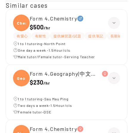
Similar cases
Form 4,Chemistry
Chemi
$500
/
hr
有愛心
有耐性
提供練習題/試題
提供筆記
長期補習
1 to 1 tutoring-North Point
One day a week -1.5Hour/cls
Male tutor/Female tutor-Serving Teacher
Form 4,Geography(中文卷)、Chemistr
Geogr
$230
/
hr
1 to 1 tutoring-Sau Mau Ping
Two days a week-1.5Hour/cls
Female tutor-DSE
Form 4,Chemistry