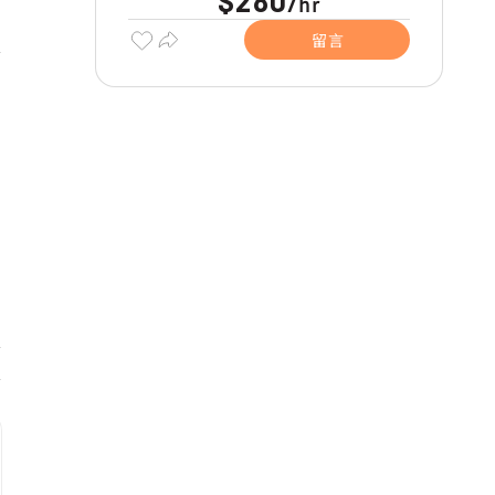
$280
hr
/
留言