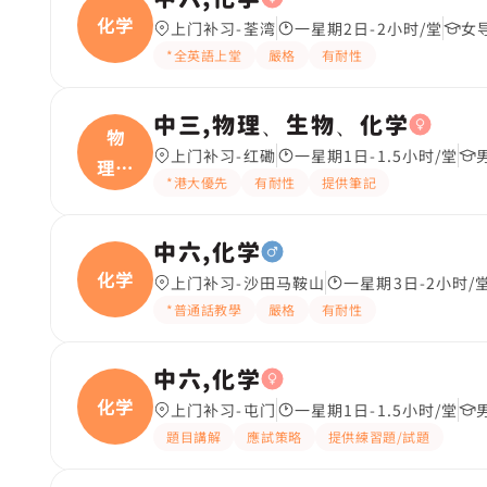
化学
上门补习-荃湾
一星期2日-2小时/堂
女
*全英語上堂
嚴格
有耐性
中三,物理、生物、化学
物
上门补习-红磡
一星期1日-1.5小时/堂
理、
*港大優先
有耐性
提供筆記
生物
中六,化学
化学
上门补习-沙田马鞍山
一星期3日-2小时/
*普通話教學
嚴格
有耐性
中六,化学
化学
上门补习-屯门
一星期1日-1.5小时/堂
題目講解
應試策略
提供練習題/試題