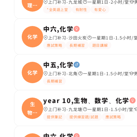
上门补习-九龙城
一星期1日-2小时/堂
理、
*全英語上堂
有耐性
有愛心
化学
中六,化学
化学
上门补习-沙田火炭
一星期1日-1.5小时/
應試策略
長期補習
題目講解
中五,化学
化学
上门补习-北角
一星期1日-1.5小时/堂
長期補習
year 10,生物、数学、化学
生
上门补习-九龙塘
一星期1日-1.5小时/堂
物、
提供筆記
提供練習題/試題
應試策略
数学
中六,化学