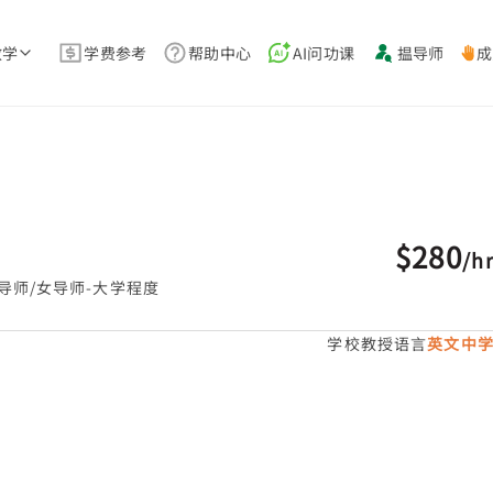
教学
学费参考
帮助中心
AI问功课
揾导师
成
$280
/
h
导师/女导师-大学程度
学校教授语言
英文中