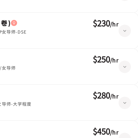
$230
卷)
/
hr
女导师-DSE
$250
/
hr
/女导师
$280
/
hr
女导师-大学程度
$450
/
hr