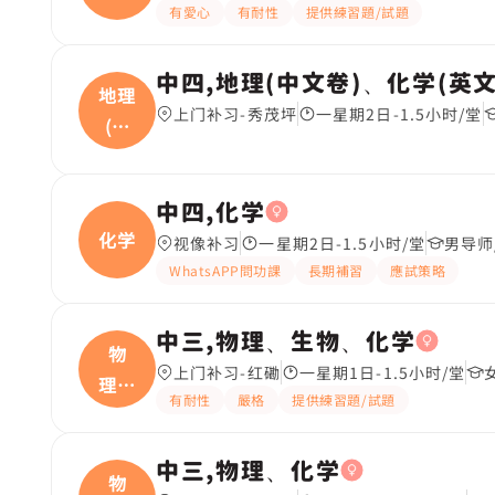
有愛心
有耐性
提供練習題/試題
中四,地理(中文卷)、化学(英文
地理
上门补习-秀茂坪
一星期2日-1.5小时/堂
(中
文
中四,化学
化学
视像补习
一星期2日-1.5小时/堂
男导师
WhatsAPP問功課
長期補習
應試策略
中三,物理、生物、化学
物
上门补习-红磡
一星期1日-1.5小时/堂
理、
有耐性
嚴格
提供練習題/試題
生物
中三,物理、化学
物