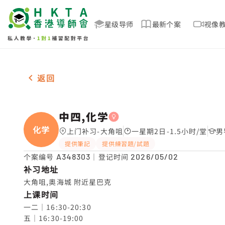
星级导师
最新个案
视像
女-1名 中四,化学，大角咀 补习推介
返回
中四,化学
化学
上门补习-大角咀
一星期2日-1.5小时/堂
男
提供筆記
提供練習題/試題
个案编号
A348303
｜登记时间
2026/05/02
补习地址
大角咀,奧海城 附近星巴克
上课时间
一二｜16:30-20:30

五｜16:30-19:00