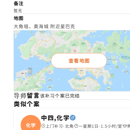
备注
暂无
地图
大角咀，奧海城 附近星巴克
查看地图
导师留言
该补习个案已完结
类似个案
中四,化学
化学
上门补习-北角
一星期1日-1.5小时/堂