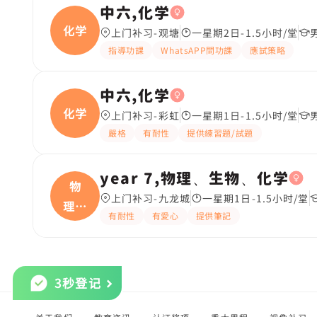
中六,化学
化学
上门补习-观塘
一星期2日-1.5小时/堂
指導功課
WhatsAPP問功課
應試策略
中六,化学
化学
上门补习-彩虹
一星期1日-1.5小时/堂
嚴格
有耐性
提供練習題/試題
year 7,物理、生物、化学
物
上门补习-九龙城
一星期1日-1.5小时/堂
理、
有耐性
有愛心
提供筆記
生物
3秒登记