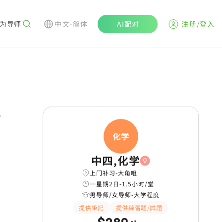
为导师
中文-简体
AI配对
注册/登入
r
化学
学
中四,化学
上门补习-大角咀
一星期2日-1.5小时/堂
男导师/女导师-大学程度
提供筆記
提供練習題/試題