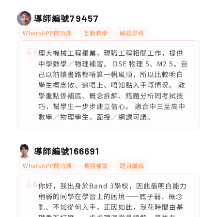
導師編號
79457
WhatsAPP問功課
互動教學
解題思路
理大機械工程畢業，現職工程相關工作，提供
中學數學／物理補習。 DSE 物理 5、M2 5。自
己以前讀書路都唔算一帆風順，所以比較明白
學生概念散、追唔上、唔知點入手嘅情況。 教
學重點係補底、概念拆解、錯題分析同考試技
巧，幫學生一步步建立信心。 適合中三至高中
數學／物理學生，面授／網課可議。
導師編號
166691
WhatsAPP問功課
長期補習
題目講解
你好，我出身於Band 3學校，因此最明白能力
稍弱的同學在學習上的困境——底子弱、概念
亂、不知從何入手。正因如此，我花時間由基