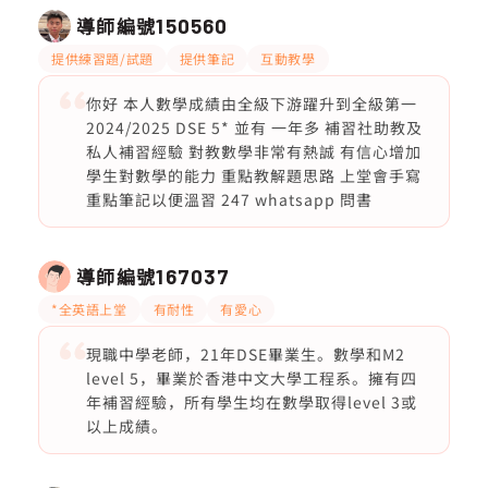
導師編號
150560
提供練習題/試題
提供筆記
互動教學
你好 本人數學成績由全級下游躍升到全級第一
2024/2025 DSE 5* 並有 一年多 補習社助教及
私人補習經驗 對教數學非常有熱誠 有信心增加
學生對數學的能力 重點教解題思路 上堂會手寫
重點筆記以便溫習 247 whatsapp 問書
導師編號
167037
*全英語上堂
有耐性
有愛心
現職中學老師，21年DSE畢業生。數學和M2
level 5，畢業於香港中文大學工程系。擁有四
年補習經驗，所有學生均在數學取得level 3或
以上成績。