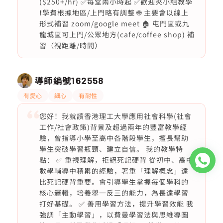
($250+/hr) ✅每堂兩小時起 ✅歡迎夾小組教學
❗️學費根據地區/上門略有調整 🌐 主要會以線上
形式補習 zoom/google meet 🏠 屯門區或九
龍城區可上門/公眾地方(cafe/coffee shop) 補
習（視距離/時間）
導師編號
162558
有愛心
細心
有耐性
您好！我就讀香港理工大學應用社會科學(社會
工作/社會政策)背景及超過兩年的豐富教學經
驗，曾指導小學至高中各階段學生，擅長幫助
學生突破學習瓶頸、建立自信。 我的教學特
點： ✅ 重視理解，拒絕死記硬背 從初中、高中
數學輔導中積累的經驗，著重「理解概念」遠
比死記硬背重要。會引導學生掌握每個學科的
核心邏輯，培養舉一反三的能力，為長遠學習
打好基礎。 ✅ 善用學習方法，提升學習效能 我
強調「主動學習」，以費曼學習法與思維導圖