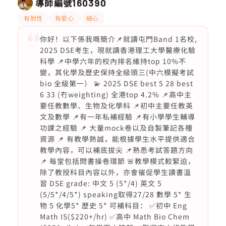
導師編號
160390
有耐性
有愛心
細心
你好！以下係我嘅簡介📌就讀屯門Band 1名校,
2025 DSE考生，現就讀香港理工大學醫療化驗
科學 📌中學六年的校內排名維持top 10%不
變，其化學及歷史保持全級頭三(中六模擬考試
bio 全級第一） 💫 2025 DSE best 5 28 best
6 33 (冇weighting) 全港top 4.2% 📌高中主
要任教數學、生物及化學科 📌初中主要任教英
文及數學 📌有一年私補經驗 📌有小學學生輔導
功課之經驗 📌 大量mock卷以及自製筆記各種
資源 📌 有教學熱誠，能根據學生水平提供適合
教學內容，可以補底拔尖 📌熟悉考試答題方向
📌 每堂包括問書操卷環節 🚨教學模式較緊迫，
除了教授科目內容以外，亦會催促學生讀書溫
習 DSE grade: 中文 5 (5*/4) 英文 5
(5/5*/4/5*) speaking取得27/28 數學 5* 生
物 5 化學5* 歷史 5* 可補科目： ✅初中 Eng
Math IS($220+/hr) ✅高中 Math Bio Chem