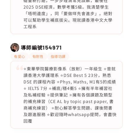
礎重新打磨，一步步理清常見誤解，最後在
2025 DSE經濟，數學考獲5級。我清楚學生
「唔明邊度」，同「要做咩先會進步」。絕對
可以幫助學生補底拔尖。現就讀香港中文大學
工程系
導師編號
154971
有愛心
有耐性
指導功課
⭐️東華學院醫療影像系（放射）一年級生 ⭐曾就
讀香港大學護理系 ⭐️DSE Best 5 23分，熟悉
DSE 的課程內容 ⭐️Phys, Maths, M1有5的成績
⭐ IELTS 7分 ⭐️補底/穩4衝5 ⭐️擁有半年補習社
及私補經驗 ⭐️提供筆記 ⭐️擁有各個課題及類型
的補充練習（CE AL by topic past paper, 書
商補充練習） ⭐️耐心解答學生問題、課後問書
及跟進服務 ⭐️歡迎隨時whatsapp提問，會盡快
回覆