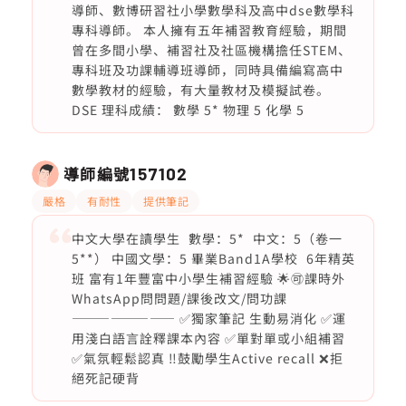
導師、數博研習社小學數學科及高中dse數學科
專科導師。 本人擁有五年補習教育經驗，期間
曾在多間小學、補習社及社區機構擔任STEM、
專科班及功課輔導班導師，同時具備編寫高中
數學教材的經驗，有大量教材及模擬試卷。
DSE 理科成績： 數學 5* 物理 5 化學 5
導師編號
157102
嚴格
有耐性
提供筆記
中文大學在讀學生 數學：5* 中文：5（卷一
5**） 中國文學：5 畢業Band1A學校 6年精英
班 富有1年豐富中小學生補習經驗 🌟🉑課時外
WhatsApp問問題/課後改文/問功課
———————— ✅獨家筆記 生動易消化 ✅運
用淺白語言詮釋課本內容 ✅單對單或小組補習
✅氣氛輕鬆認真 ‼️鼓勵學生Active recall ❌拒
絕死記硬背