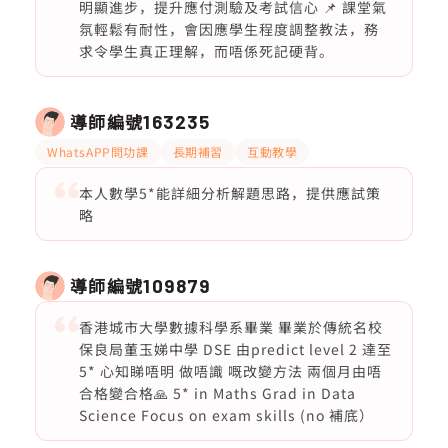
明顯進步，提升應付測驗及考試信心 📌 課堂氣
氛輕鬆有耐性，會因應學生程度調整教法，務
求令學生真正理解，而唔係死記硬背。
導師編號
163235
WhatsAPP問功課
長期補習
互動教學
本人數學5*能詳細分析解題思路，提供應試策
略
導師編號
109879
香港城市大學數據科學系畢業 畢業於傳統名校
保良局董玉娣中學 DSE 由predict level 2 達至
5* 心知睇唔明 做唔識 嘅改變方法 兩個月由唔
合格變合格🙏 5* in Maths Grad in Data
Science Focus on exam skills (no 補底）