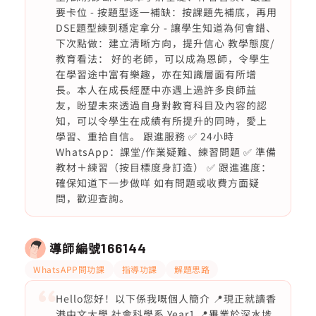
要卡位 - 按題型逐一補缺：按課題先補底，再用
DSE題型練到穩定拿分 - 讓學生知道為何會錯、
下次點做：建立清晰方向，提升信心 教學態度/
教育看法： 好的老師，可以成為恩師，令學生
在學習途中富有樂趣，亦在知識層面有所增
長。本人在成長經歷中亦遇上過許多良師益
友，盼望未來透過自身對教育科目及內容的認
知，可以令學生在成績有所提升的同時，愛上
學習、重拾自信。 跟進服務 ✅ 24小時
WhatsApp：課堂/作業疑難、練習問題 ✅ 準備
教材＋練習（按目標度身訂造） ✅ 跟進進度：
確保知道下一步做咩 如有問題或收費方面疑
問，歡迎查詢。
導師編號
166144
WhatsAPP問功課
指導功課
解題思路
Hello您好！以下係我嘅個人簡介 📍現正就讀香
港中文大學 社會科學系 Year1 📍畢業於深水埗