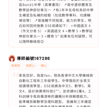
區Band1中學（英華書院） 📍高中選修體育及
數學延伸部份單元一 📍有1年半在母校為初中學
生補習及私補的經驗（包括數學專科、功課輔
導班等） 📍曾接觸不同程度、能力的學生，明
白如何因材施教 DSE成績如下： ⭐️中國語文 4
（作文分卷 5） ⭐️英國語文 4 ⭐️數學 5 ⭐️數學延
伸部份單元一 5 ⭐️體育 5* 如果有任何疑問，可
以隨時聯絡我😊
導師編號
167286
有耐性
有愛心
細心
家長您好，我是Yan，現為香港中文大學機械與
自動化工程系三年級學生。中學階段於全英文
授讀環境學習，DSE成績為中文5、數學5、英
文4、設計與應用科技5**，並修讀M2獲4。工
科訓練令我具備清晰的邏輯分析與解題能力，
能準確拆解數學及理科題型。 我擁有三年補習
經驗，曾於中學擔任課外輔導老師，主力教授