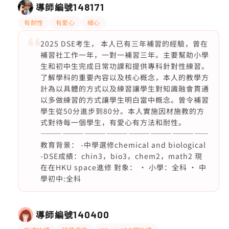
導師編號
148171
有耐性
有愛心
細心
2025 DSE考生， 本人已有三年補習的經驗，曾在
補習社工作一年，一對一補習三年。主要幫助小學
生和初中生完成日常功課和提供專科針對性練習。
了解學科的重要內容以及核心概念，本人的教學方
計為以具體的方式以及練習讓學生對知識融會貫通
以多做練習的方式讓學生明白當中概念。曾令補習
學生從50分進步到80分。本人實施因材施教的方
式對待每一個學生，有愛心有方法和耐性。
———————————————————————
教育背景： -中學選修chemical and biological
-DSE成績：chin3，bio3，chem2，math2 現
在在HKU space進修 對象： · 小學：全科 · 中
學初中:全科
導師編號
140400