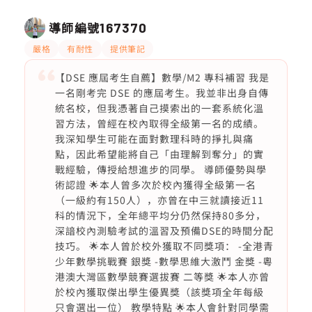
導師編號
167370
嚴格
有耐性
提供筆記
【DSE 應屆考生自薦】數學/M2 專科補習 我是
一名剛考完 DSE 的應屆考生。我並非出身自傳
統名校，但我憑著自己摸索出的一套系統化溫
習方法，曾經在校內取得全級第一名的成績。
我深知學生可能在面對數理科時的掙扎與痛
點，因此希望能將自己「由理解到奪分」的實
戰經驗，傳授給想進步的同學。 導師優勢與學
術認證 🌟本人曾多次於校內獲得全級第一名
（一級約有150人），亦曾在中三就讀接近11
科的情況下，全年總平均分仍然保持80多分，
深諳校內測驗考試的溫習及預備DSE的時間分配
技巧。 🌟本人曾於校外獲取不同獎項： -全港青
少年數學挑戰賽 銀獎 -數學思維大激鬥 金獎 -粵
港澳大灣區數學競賽選拔賽 二等獎 🌟本人亦曾
於校內獲取傑出學生優異獎（該獎項全年每級
只會選出一位） 教學特點 🌟本人會針對同學需