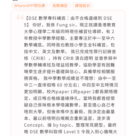
WhatsAPP問功課
長期補習
課程設計
【DSE 數學專科補底｜由不合格邊緣到 DSE
5】 你好，我係 Fung sir，現正就讀香港教育
大學心理學二年級同時現任補習社導師，有 2
年教授中學數學經驗，主要專注於中一至中六
數學補底。同時我也教授小學生全科補習，包
括中文、英文及數學。 我已完成性罪行記錄查
核（CRIB），持有 CRIB 清白證明 並曾參與中
學數學輔導班及增益班教學，協助學習有困難
嘅學生逐步提升基礎與信心，具備學校相關服
務資格。 我中學數學成績並不理想：由中一至
中三一直徘徊喺 60 分左右；中四至中五時情況
更加明顯，校內paper 1同paper 2都長期唔穩
定，成日喺合格線邊緣掙扎。當時我都曾經懷
疑自己係咪根本學唔識數學，甚至擔心自己考
唔到大學。但後來喺中五暑假，我決定由最基
本、最以前唔明白嘅概念重新溫習，逐步清
Concept、操 by topic、整理常見題型，最終
喺 DSE 數學科取得 Level 5 令我入到心儀嘅大