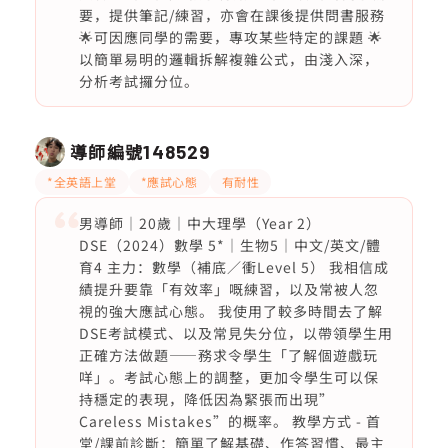
要，提供筆記/練習，亦會在課後提供問書服務
🌟可因應同學的需要，專攻某些特定的課題 🌟
以簡單易明的邏輯拆解複雜公式，由淺入深，
分析考試攞分位。
導師編號
148529
*全英語上堂
*應試心態
有耐性
男導師｜20歲｜中大理學（Year 2）
DSE（2024）數學 5*｜生物5｜中文/英文/體
育4 主力：數學（補底／衝Level 5） 我相信成
績提升要靠「有效率」嘅練習，以及常被人忽
視的強大應試心態。 我使用了較多時間去了解
DSE考試模式、以及常見失分位，以帶領學生用
正確方法做題——務求令學生「了解個遊戲玩
咩」。考試心態上的調整，更加令學生可以保
持穩定的表現，降低因為緊張而出現”
Careless Mistakes”的概率。 教學方式 - 首
堂/課前診斷：簡單了解基礎、作答習慣、最主