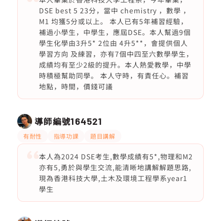
DSE best 5 23分，當中 chemistry ，數學 ，
M1 均獲5分或以上。 本人已有5年補習經驗，
補過小學生，中學生，應屆DSE。本人幫過9個
學生化學由3升5* 2位由 4升5**，會提供個人
學習方向 及練習，亦有7個中四至六數學學生，
成績均有至少2級的提升。本人熱愛教學，中學
時積極幫助同學。 本人守時，有責任心。補習
地點，時間，價錢可議
導師編號
164521
有耐性
指導功課
題目講解
本人為2024 DSE考生,數學成績有5*,物理和M2
亦有5,勇於與學生交流,能清晰地講解解題思路,
現為香港科技大學,土木及環境工程學系year1
學生