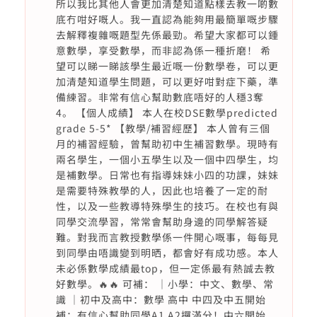
所以我比其他人會更加清楚知道點樣去教一啲數
底冇咁好嘅人。我一直認為能夠用最簡單嘅步驟
去解釋複雜嘅題型先係最勁。希望大家都可以鍾
意數學，享受數學，而非認為係一種折磨！ 希
望可以睇一睇該學生最近嘅一份數學卷，可以更
加清楚知道學生問題，可以更好咁對症下藥，準
備練習。非常有信心幫助數底唔好的人穩3奪
4。 【個人成績】 本人在校DSE數學predicted
grade 5-5* 【教學/補習經歷】 本人曾有三個
月的補習經驗，曾幫助初中生補習數學。現時有
兩名學生，一個小五學生以及一個中四學生，均
是補數學。日常也有指導妹妹小四的功課，妹妹
是需要特殊教學的人，因此也培養了一定的耐
性，以及一些教導特殊學生的技巧。在校也有與
同學交流學習，常常會幫助身邊的同學解答疑
難。對我而言教授數學係一件開心嘅事，每每見
到同學由唔識變到明晒，都會好有成功感。本人
未必係數學成績最top，但一定係最有熱誠去教
好數學。🔥🔥 可補： ｜小學：中文、數學、常
識 ｜初中及高中：數學 高中 中四及中五開始
補：有信心幫助同學A1 A2攞滿分！中六開始