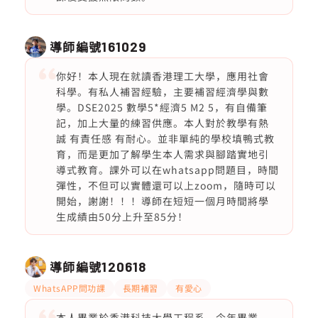
導師編號
161029
你好！本人現在就讀香港理工大學，應用社會
科學。有私人補習經驗，主要補習經濟學與數
學。DSE2025 數學5*經濟5 M2 5，有自備筆
記，加上大量的練習供應。本人對於教學有熱
誠 有責任感 有耐心。並非單純的學校填鴨式教
育，而是更加了解學生本人需求與腳踏實地引
導式教育。課外可以在whatsapp問題目，時間
彈性，不但可以實體還可以上zoom，隨時可以
開始，謝謝！！！導師在短短一個月時間將學
生成績由50分上升至85分！
導師編號
120618
WhatsAPP問功課
長期補習
有愛心
本人畢業於香港科技大學工程系，今年畢業，