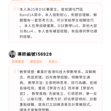
本人為25年DSE畢業生，曾就讀屯門區
Band1A英中，本人相對耐心，對題目理解、解
題獨有一套思考方法，可分享給學生相關技巧
。 本人在學成績優異，DSE數學Lv5，其他大部
分為Lv4 。本人曾有補習經驗，有指導同學功課
的經驗。
導師編號
156928
長期補習
課程設計
有愛心
教學資歷: 畢業於香港科技大學數學系，深解概
念、熟習原理。四年教學經驗，明瞭學生通
病。 教學宗旨: 主張明辨思考、技巧為輔，拒絕
盲操啞背。重授【學習方法】而非單【學習內
容】。 教學風格: 先破後立、引領思辨；舉一反
三、以喻引理。 教學方針: 評估學習傾向、診斷
重點疑難、度身訂立訓練清單及計算機程式。
課後支援無限問數。