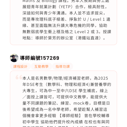
Maths 及 Biology 課程。另本人長期與勞工處
展翅青年就業計劃（YETP）合作，極具耐性，
深諳如何與青少年溝通。本人並不追求拔尖，
而是專攻理科底子極差、掙紮於 U / Level 1 邊
緣、甚至面臨無法升讀大專危機的同學，協助
無數弱底學生衝上穩及格之 Level 2 或 3。授課
地點：導師於葵芳的辦公室（港鐵站直達）。
導師編號
157269
課程設計
互動教學
指導功課
本人是名男數學/物理/經濟補習老師，為2025
年DSE考生（數學科、物理和經濟4)兼營養學的
大專生，可為中一至中六DSE 學生補底，線上
／面授上課皆可，可提供中文教學，能提供大
量不同課題的筆記、練習、mock卷，目標是日
後希望成為一名中學老師，希望趁幫人補習這
個機會拿更多經驗 【導師經驗】 曾在學校輔導
初中學生 協助他們提升校內成績 在校也有與同