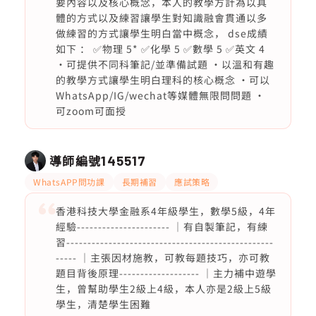
要內容以及核心概念，本人的教學方計為以具
體的方式以及練習讓學生對知識融會貫通以多
做練習的方式讓學生明白當中概念， dse成績
如下 ： ✅物理 5* ✅化學 5 ✅數學 5 ✅英文 4
·可提供不同科筆記/並準備試題 ·以溫和有趣
的教學方式讓學生明白理科的核心概念 ·可以
WhatsApp/IG/wechat等媒體無限問問題 ·
可zoom可面授
導師編號
145517
WhatsAPP問功課
長期補習
應試策略
香港科技大學金融系4年級學生，數學5級，4年
經驗---------------------- ｜有自製筆記，有練
習-------------------------------------------------
----- ｜主張因材施教，可教每題技巧，亦可教
題目背後原理------------------- ｜主力補中遊學
生，曾幫助學生2級上4級，本人亦是2級上5級
學生，清楚學生困難