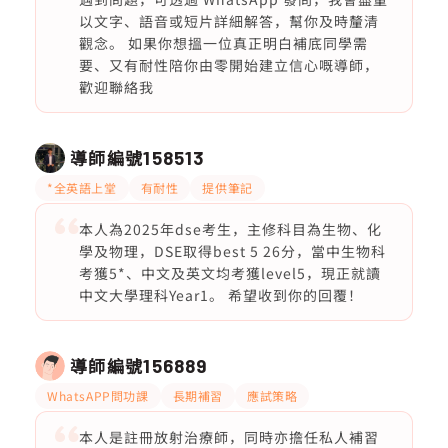
以文字、語音或短片詳細解答，幫你及時釐清
觀念。 如果你想搵一位真正明白補底同學需
要、又有耐性陪你由零開始建立信心嘅導師，
歡迎聯絡我
導師編號
158513
*全英語上堂
有耐性
提供筆記
本人為2025年dse考生，主修科目為生物、化
學及物理，DSE取得best 5 26分，當中生物科
考獲5*、中文及英文均考獲level5，現正就讀
中文大學理科Year1。 希望收到你的回覆！
導師編號
156889
WhatsAPP問功課
長期補習
應試策略
本人是註冊放射治療師，同時亦擔任私人補習