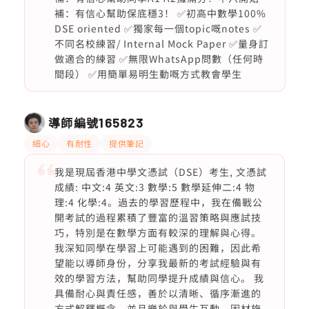
補：有信心幫助保底穩3！ ✅初高中數學100%
DSE oriented ✅獨家每一個topic嘅notes ✅
不同名校練習/ Internal Mock Paper ✅量身訂
做適合的練習 ✅無限WhatsApp問數（任何時
間段） ✅用簡單易明生動嘅方式教會學生
導師編號
165823
細心
有耐性
提供筆記
我是現屆香港中學文憑試（DSE）考生, 文憑試
成績: 中文:4 英文:3 數學:5 數學延伸二:4 物
理:4 化學:4。過去的學習歷程中，我在備戰公
開考試的過程累積了豐富的溫習策略與應試技
巧，特別是在數學方面有較深的理解與心得。
我深知同學在學習上可能遇到的困難，因此希
望能以導師身份，分享我最新的考試經驗與有
效的學習方法，幫助同學提升成績與信心。 我
具備耐心與責任感，善於以清晰、循序漸進的
方式解釋概念，並且樂於與學生互動，因材施