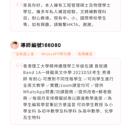
家長你好，本人擁有工程管理碩士及物理學士
學位，擁多年私人補習經驗，尤精補數理科
目，耐心教導。現有中，小，國際學校學生
等，如有興趣，請聯繫HKTA。謝謝。
導師編號
166080
*全英語上堂
WhatsAPP問功課
長期補習
香港理工大學精神護理學三年級在讀 曾就讀
Band 1A一條龍英文中學 2023DSE考生 男導
師 有耐心 可應對不同性格學生 ✅可向學生進行
全英文教學 ✅實體/zoom課堂均可 ✅提供
WhatsApp問書/功課服務 ✅提供改卷+解卷服
務 ✅每個月安排模擬試卷以跟進教學進度 ✅為
學生編寫學習筆記方便溫習 可向學生教授 📝小
學全科 📝初中數學及科學科 📝高中數學、化學
及生物科