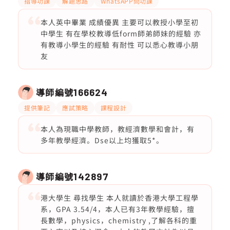
指導功課
解題思路
WhatsAPP問功課
本人英中畢業 成績優異 主要可以教授小學至初
中學生 有在學校教導低form師弟師妹的經驗 亦
有教導小學生的經驗 有耐性 可以悉心教導小朋
友
導師編號
166624
提供筆記
應試策略
課程設計
本人為現職中學教師，教經濟數學和會計，有
多年教學經濟。Dse以上均獲取5*。
導師編號
142897
港大學生 尋找學生 本人就讀於香港大學工程學
系，GPA 3.54/4，本人已有3年教學經驗，擅
長數學，physics，chemistry ,了解各科的重