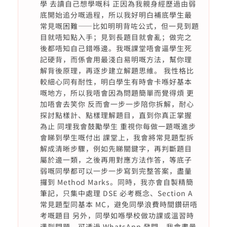
學 去讀自己想學嘅科 正因為我親身經歷過由弱
底開始追分嘅過程，所以我好明白補底學生最
常見嘅困難——比如明明背咗公式，但一見到題
目就唔知點入手；見到長題目就會亂；做完之
後都唔知自己錯喺邊。我嘅課堂唔會逼學生死
記硬背，而係會用最淺白易明嘅方法，幫你理
解背後原理，再逐步建立解題思維。 我性格比
較細心同有耐性，明白學生有時會卡喺好基本
嘅地方，所以我唔會因為問題簡單而覺得煩 更
加唔會去笑你 反而會一步一步陪你拆解，耐心
探討點樣計、點樣理解題目，直到你真正掌握
為止 同埋我會鼓勵學生 重視你每做一題嘅進步
會睇到學生嘅付出 課堂上，我會將常見題型拆
解成清晰步驟，例如先睇關鍵字，再判斷題目
屬於邊一類，之後再用對應方法作答，等底子
弱嘅同學都可以一步一步寫到完整答案，盡量
攞到 Method Marks。同時，我亦會自製精簡
筆記，只集中處理 DSE 必考概念、Section A
常見題型同基本 MC，避免同學浪費時間鑽研唔
考嘅題目 另外，同學如喺學校做功課或溫習時
遇到問題，可透過 WhatsApp 發問，我會盡量