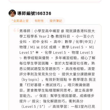
導師編號
166336
*全英語上堂
有耐性
提供筆記
男導師｜小學至高中補習 📘 現就讀香港科技大
學工程學系 Year 2 📚 教授科目 • 小一至小六
全科 • 初中 全科 • 高中：數學 / 化學(中文) /
物理 / M1 📊 DSE 成績 • 數學 Level 5 • M1
Level 5* 🌟 • 化學 Level 5 • 物理 Level 5
✨ 教學經驗與優勢 • 多年補習經驗，細心了解
每位學生學習困難 • 曾於大型補習社任教，熟
悉公開試題型及答題技巧 • 具改卷經驗，清楚
評分準則及常見失分位 • 提供大量分課題練習
（by topic），有效針對弱點 🎯 教學理念 我注
重「打好基礎 + 應試技巧」，唔只教識做題
目，更會教學生點樣理解同思考，建立長遠學
習能力。 ✅ 保底：幫學生穩固基礎，成績穩步
提升 ✅ 拔尖：強化解題技巧，衝刺高分
（Level 5 / 5*） ✅ 高效學習：一般3堂內已見