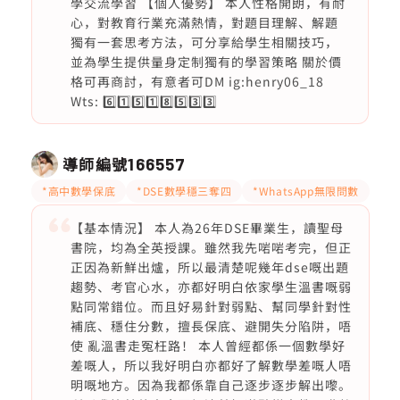
學交流學習 【個人優勢】 本人性格開朗，有耐
心，對教育行業充滿熱情，對題目理解、解題
獨有一套思考方法，可分享給學生相關技巧，
並為學生提供量身定制獨有的學習策略 關於價
格可再商討，有意者可DM ig:henry06_18
Wts: 6️⃣1️⃣5️⃣1️⃣8️⃣5️⃣3️⃣3️⃣
導師編號
166557
*高中數學保底
*DSE數學穩三奪四
*WhatsApp無限問數
【基本情況】 本人為26年DSE畢業生，讀聖母
書院，均為全英授課。雖然我先啱啱考完，但正
正因為新鮮出爐，所以最清楚呢幾年dse嘅出題
趨勢、考官心水，亦都好明白依家學生溫書嘅弱
點同常錯位。而且好易針對弱點、幫同學針對性
補底、穩住分數，擅長保底、避開失分陷阱，唔
使 亂溫書走冤枉路！ 本人曾經都係一個數學好
差嘅人，所以我好明白亦都好了解數學差嘅人唔
明嘅地方。因為我都係靠自己逐步逐步解出嚟。