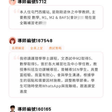
導師編號
5712
本人住屯門西鐵站, 是剛剛退休之中學教師, 主
要教授 數學, M1, M2 & BAFS(會計)!!! 現在是
全職補習老師!!!
導師編號
167548
長期補習
全英上堂
應試策略
我修讀護理學學士課程，文憑試中M2取得5、
數學取得5，曾於各大補習社及中小學任教，教
授專科班及功課輔導班，曾輔導SEN學生，具豐
富經驗。我富有耐心，會與學生溝通，根據學
生的弱點和需要因材施教，調整教學節奏。學
生可随時使用WhatsApp與我聯絡，跟進課堂
進度
導師編號
160165