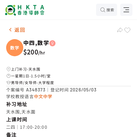
搜索
女-1名 中四,数学，天水围 补习推介
返回
中四,数学
数学
$200
/
hr
上门补习-天水围
一星期1日-1.5小时/堂
男导师/女导师-大学程度
个案编号
｜登记时间
A348373
2026/05/03
学校教授语言
中文中学
补习地址
天水围,天水圍
上课时间
二四｜17:00-20:00
备注