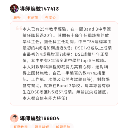
導師編號
147413
嚴格
有耐性
有愛心
本人已有25年教學經驗，在一間Band 3中學連
續任職超過20年。其間有十幾年任職該校的數
學科主任，擔任科主任期間，中三TSA達標率由
最初的4成增加到接近8成；DSE lv2或以上成績
由最初的4成幾增至7成幾；DSE成績年年正增
值，其中更有3年獲全港中學的top 5%成績。
本人對數學科課程的裁剪尤其有心得，絕對稱
得上因材施教，自己一手編寫的教材(包括筆
記、工作紙、功課及公開考試題目等)，對教學
甚有幫助，就算在Band 3學校，每年亦會有學
生在DSE考獲lv5或5*成績。無論拔尖或補底，
本人都自信有能力勝任！
導師編號
166604
互動教學
題目講解
解題思路