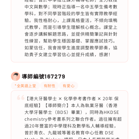
中文與數學；現時正指導一名中五學生備考數
學科，對不同學習階段的學生皆有實際教學經
驗。我性格耐心，上課風格靈活，不傾向填鴨
式教學，而是引導學生理解核心概念。課堂上
會逐步講解解題思路，並提供精簡筆記與針對
性練習，幫助學生穩固基礎、掌握應試技巧。
如蒙信任，我會按學生進度調整教學節奏，協
助貴子女建立學習信心並提升成績，感謝！
導師編號
167279
*全英語上堂
有耐性
有愛心
【港大牙醫學士 ✕ 化學參考書作者 ✕ 20年 保
底經驗】【導師簡介】本人為執業牙醫（香港
大學牙醫學士（BDS）畢業），同時為HKDSE
chemistry參考書系列之聯合作者。過往擁有超
過20年豐富的中學理科及數學私人輔導經驗，
曾於青衣、九龍城等著名教育中心任教 DSE