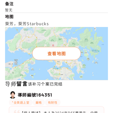
备注
暂无
地图
葵芳，葵芳Starbucks
查看地图
导师留言
该补习个案已完结
導師編號
164351
*全英語上堂
嚴格
有耐性
【個人簡述】 本人為2024年DSE畢業生，中學