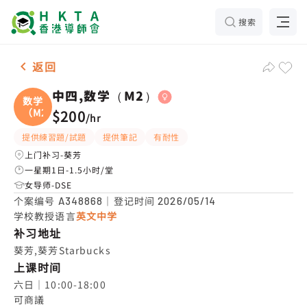
搜索
女-1名 中四,数学（M2），葵芳 补习推介
返回
中四,数学（M2）
数学
（M2
$200
/
hr
提供練習題/試題
提供筆記
有耐性
上门补习-葵芳
一星期1日-1.5小时/堂
女导师-DSE
个案编号
｜登记时间
A348868
2026/05/14
学校教授语言
英文中学
补习地址
葵芳,葵芳Starbucks
上课时间
六日｜10:00-18:00

可商議