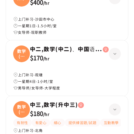
$400
/
hr
上门补习-沙田市中心
一星期1日-1.5小时/堂
女导师-现职教师
中二,数学(中二)、中国语文(中二)、英国
数学
(中
$170
/
hr
二
上门补习-观塘
一星期4日-1小时/堂
男导师/女导师-大学程度
中三,数学(升中三)
数学
(升
$180
/
hr
中
有耐性
有愛心
細心
提供練習題/試題
互動教學
題目
上门补习-北角