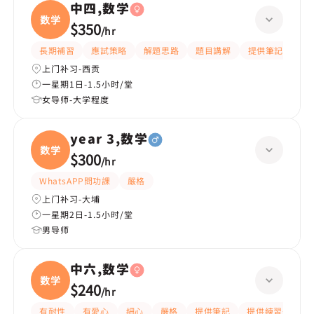
中四,数学
数学
$350
/
hr
長期補習
應試策略
解題思路
題目講解
提供筆記
提
上门补习-西贡
一星期1日-1.5小时/堂
女导师-大学程度
year 3,数学
数学
$300
/
hr
WhatsAPP問功課
嚴格
上门补习-大埔
一星期2日-1.5小时/堂
男导师
中六,数学
数学
$240
/
hr
有耐性
有愛心
細心
嚴格
提供筆記
提供練習題/試題