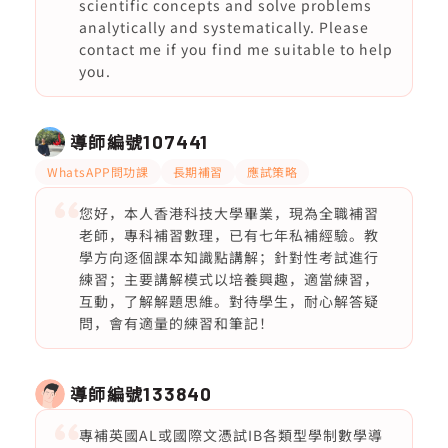
scientific concepts and solve problems
analytically and systematically. Please
contact me if you find me suitable to help
you.
導師編號
107441
WhatsAPP問功課
長期補習
應試策略
您好，本人香港科技大學畢業，現為全職補習
老師，專科補習數理，已有七年私補經驗。教
學方向逐個課本知識點講解；針對性考試進行
練習；主要講解模式以培養興趣，適當練習，
互動，了解解題思維。對待學生，耐心解答疑
問，會有適量的練習和筆記！
導師編號
133840
專補英國AL或國際文憑試IB各類型學制數學導