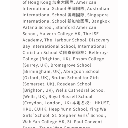
of Hong Kong 加拿大國際, American
International School 美國國際, Australian
International School 澳洲國際, Singapore
International School 新加坡國際, Bangkok
Patana School, Stamford American
School, Malvern College HK, The ISF
Academy, The Harbour School, Discovery
Bay International School, International
Christian School 英國寄宿學校：Bellerbys
College (Brighton, UK), Epsom College
(Surrey, UK), Bromsgrove School
(Birmingham, UK), Abingdon School
(Oxford, UK), Bruton School for Girls
(Somerset, UK), Roedean School
(Brighton, UK), Wells Cathedral School
(Wells, UK), Royal Russell School
(Croydon, London, UK) 本地名校： HKUST,
HKU, CUHK, Heep Yunn School, Ying Wa
Girls' School, St. Stephen Girls' School,
Wah Yan College HK, St. Paul Convent
School, Tsuen Wan Government