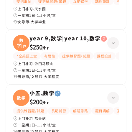
提供筆記
提供練習題/試題
互動教學
課程設計
有耐性
上门补习-天水围
一星期1日-1.5小时/堂
女导师-大学毕业
year 9,数学|year 10,数学
数
学|ye
$250
/
hr
*全英語上堂
有耐性
提供練習題/試題
課程設計
題目講
上门补习-沙田马鞍山
一星期1日-1.5小时/堂
男导师/女导师-大学程度
小五,数学
数学
$200
/
hr
提供練習題/試題
長期補習
解題思路
題目講解
互動教學
上门补习-荔景站
一星期1日-1.5小时/堂
男导师/女导师-大学程度