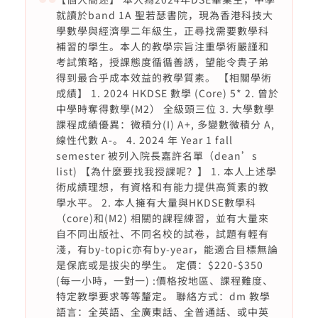
就讀於band 1A 聖若瑟書院，現為香港科技大
學數學與經濟學二年級生，正尋找需要數學科
補習的學生。本人的教學宗旨注重學術嚴謹和
考試策略，授課態度循循善誘，望能令貴子弟
得到最合乎成本效益的教學質素。 【相關學術
成績】 1. 2024 HKDSE 數學 (Core) 5* 2. 曾於
中學時奪得數學(M2） 全級頭三位 3. 大學數學
課程成績優異：微積分(I) A+, 多變數微積分 A,
線性代數 A-。 4. 2024 年 Year 1 fall
semester 被列入院長嘉許名單（dean’s
list) 【為什麼要找我授課呢？】 1. 本人上述學
術成績理想，有資格和有能力提供高質素的教
學水平。 2. 本人擁有大量與HKDSE數學科
（core)和(M2) 相關的課程練習，並有大量來
自不同出版社、不同名校的試卷，試題有輕有
淺，有by-topic亦有by-year，能適合目標無論
是保底或是拔尖的學生。 定價：$220-$350
(每一小時，一對一) :價格按地區、課程難度、
特定教學要求等等釐定。 聯絡方式：dm 教學
語言：全英語、全廣東話、全普通話、或中英