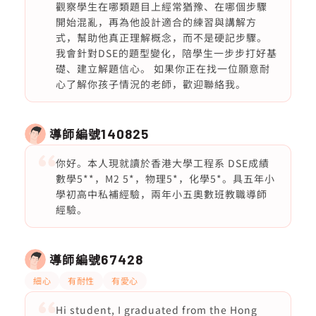
觀察學生在哪類題目上經常猶豫、在哪個步驟
開始混亂，再為他設計適合的練習與講解方
式，幫助他真正理解概念，而不是硬記步驟。
我會針對DSE的題型變化，陪學生一步步打好基
礎、建立解題信心。 如果你正在找一位願意耐
心了解你孩子情況的老師，歡迎聯絡我。
導師編號
140825
你好。本人現就讀於香港大學工程系 DSE成績
數學5**，M2 5*，物理5*，化學5*。具五年小
學初高中私補經驗，兩年小五奧數班教職導師
經驗。
導師編號
67428
細心
有耐性
有愛心
Hi student, I graduated from the Hong