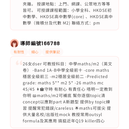
夾雜。 授課地點：上門、網課、公眾地方等等
皆可。 可授課課程範圍：小學全科、HKDSE初
中數學、HKDSE高中數學(core) 、HKDSE高中
數學（微積分及代數 M2) 聯絡方式：pm
導師編號
166788
有耐性
細心
提供筆記
26女dser 可教授科目：中學maths/m2（英文
卷） -Band 1A-B中學全級前十 -core maths
穩居全級前三 -m2穩居全級前二 -Predicted
grade: maths 5** m2 5* -26 maths mc
45/45 👩‍🏫守時 有耐心 有責任心 唔明一定教到
你明 📖maths/m2可補底 幫你逐個topic清
concept以應對part A新題型 提供by topic練
習 提醒常犯錯誤/careless 🌟maths可拔尖 提
供大量名校/出版社mock 教授常用outsyl
formula及其應用 搞掂近年Q19 killer四心