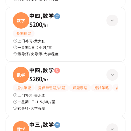
中四,数学
数学
$200
/
hr
長期補習
上门补习-黄大仙
一星期1日-2小时/堂
男导师/女导师-大学程度
中四,数学
数学
$260
/
hr
提供筆記
提供練習題/試題
解題思路
應試策略
課程設計
上门补习-天水围
一星期1日-1.5小时/堂
女导师-大学程度
中三,数学
数学