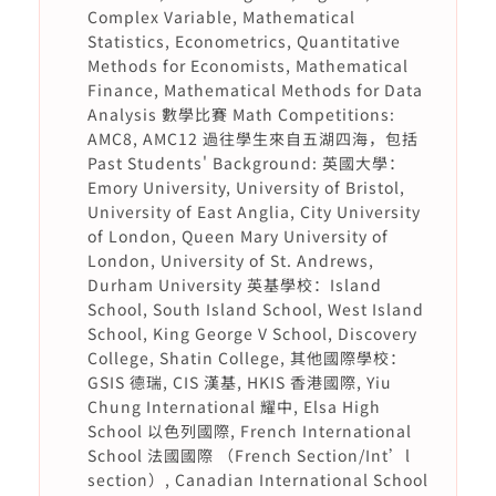
Complex Variable, Mathematical
Statistics, Econometrics, Quantitative
Methods for Economists, Mathematical
Finance, Mathematical Methods for Data
Analysis 數學比賽 Math Competitions:
AMC8, AMC12 過往學生來自五湖四海，包括
Past Students' Background: 英國大學：
Emory University, University of Bristol,
University of East Anglia, City University
of London, Queen Mary University of
London, University of St. Andrews,
Durham University 英基學校：Island
School, South Island School, West Island
School, King George V School, Discovery
College, Shatin College, 其他國際學校：
GSIS 德瑞, CIS 漢基, HKIS 香港國際, Yiu
Chung International 耀中, Elsa High
School 以色列國際, French International
School 法國國際 （French Section/Int’l
section）, Canadian International School