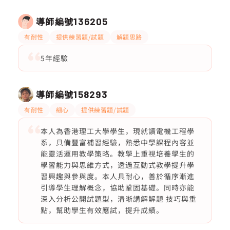
導師編號
136205
有耐性
提供練習題/試題
解題思路
5年經驗
導師編號
158293
有耐性
細心
提供練習題/試題
本人為香港理工大學學生，現就讀電機工程學
系，具備豐富補習經驗，熟悉中學課程內容並
能靈活運用教學策略。教學上重視培養學生的
學習能力與思維方式，透過互動式教學提升學
習興趣與參與度。本人具耐心，善於循序漸進
引導學生理解概念，協助鞏固基礎。同時亦能
深入分析公開試題型，清晰講解解題 技巧與重
點，幫助學生有效應試，提升成績。