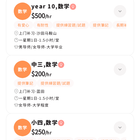
year 10,数学
数学
$500
/
hr
有愛心
有耐性
提供練習題/試題
提供筆記
長期補習
上门补习-沙田马鞍山
一星期1日-1.5小时/堂
男导师/女导师-大学毕业
中三,数学
数学
$200
/
hr
提供筆記
提供練習題/試題
上门补习-蓝田
一星期1日-1.5小时/堂
女导师-大学程度
小四,数学
数学
$250
/
hr