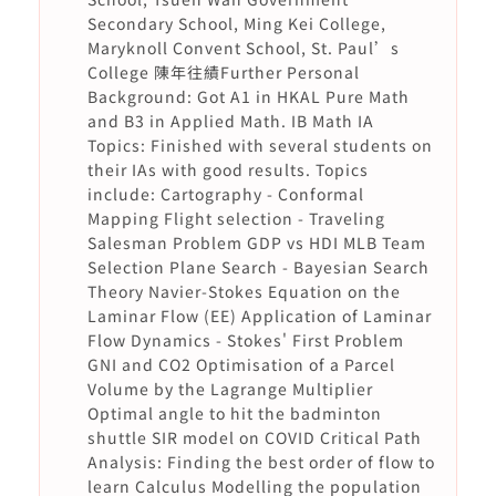
Secondary School, Ming Kei College,
Maryknoll Convent School, St. Paul’s
College 陳年往績Further Personal
Background: Got A1 in HKAL Pure Math
and B3 in Applied Math. IB Math IA
Topics: Finished with several students on
their IAs with good results. Topics
include: Cartography - Conformal
Mapping Flight selection - Traveling
Salesman Problem GDP vs HDI MLB Team
Selection Plane Search - Bayesian Search
Theory Navier-Stokes Equation on the
Laminar Flow (EE) Application of Laminar
Flow Dynamics - Stokes' First Problem
GNI and CO2 Optimisation of a Parcel
Volume by the Lagrange Multiplier
Optimal angle to hit the badminton
shuttle SIR model on COVID Critical Path
Analysis: Finding the best order of flow to
learn Calculus Modelling the population