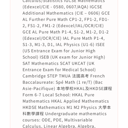
Calculus/Statistics IGCSE Mathematics
(Edexcel/CIE - 0580, 0607/AQA) IGCSE
Additional Mathematics (CIE – 0606) GCE
AL Further Pure Math CP1-2, FP1-2, FD1-
2, FS1-2, FM1-2 (Edexcel/IAL/OCR/CIE)
GCE AL Pure Math P1-4, S1-2, M1-2, D1-2
(Edexcel/OCR/CIE) IAL Pure Math P1-4,
S1-3, M1-3, D1, IAL Physics (U1-6) ISEE
(US Entrance Exam for Junior High
School) ISEB (UK exam for Junior High)
SAT Mathematics SCAT UKCAT (UK
Entrance Exam for Medical School)
Cambridge STEP TMUA 法國高考 French
Baccalaureate: Spé Math (1 re/T) (Bac
Asie-Pacifique) 本地學校HKAL及HKDSE課程
Form 6-7 Local School: HKAL Pure
Mathematics HKAL Applied Mathematics
HKDSE Mathematics M1 M2 Physics 大學本
科數學課程 Undergraduate mathematics
courses: ODE, PDE, Multivariable
Calculus, Linear Algebra, Algebra,