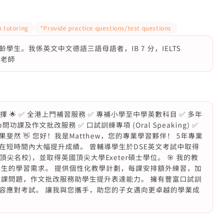
 tutoring
*Provide practice questions/test questions
生。我係英文中文德語三語母語者，IB 7 分，IELTS
科老師
擇 🌟 ✅ 全港上門補習服務 ✅ 專補小學至中學英數科目 ✅ 多年
功課及作文批改服務 ✅ 口試訓練專項 (Oral Speaking) ✅
然 👋 您好！我是Matthew，您的專業學習夥伴！ 5年專業
在短時間內大幅提升成績。 曾輔導學生於DSE英文考試中取得
頂尖名校)，並取得英國頂尖大學Exeter碩士學位。 🎯 我的教
學生的學習需求。 提供個性化教學計劃，每課安排額外練習，加
功課問題，作文批改服務助學生提升表達能力。 擁有豐富口試訓
容應對考試。 讓我與您攜手，助您的子女邁向更卓越的學業成