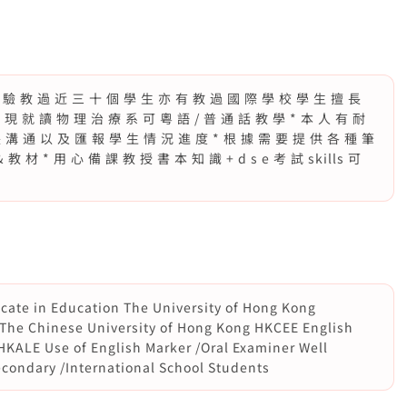
 經 驗 教 過 近 三 ⼗ 個 學 ⽣ 亦 有 教 過 國 際 學 校 學 ⽣ 擅 長
學 現 就 讀 物 理 治 療 系 可 粵 語 / 普 通 話 教 學 * 本 ⼈ 有 耐
 溝 通 以 及 匯 報 學 ⽣ 情 況 進 度 * 根 據 需 要 提 供 各 種 筆
教 材 * ⽤ ⼼ 備 課 教 授 書 本 知 識 + d s e 考 試 skills 可
icate in Education The University of Hong Kong
The Chinese University of Hong Kong HKCEE English
HKALE Use of English Marker /Oral Examiner Well
econdary /International School Students