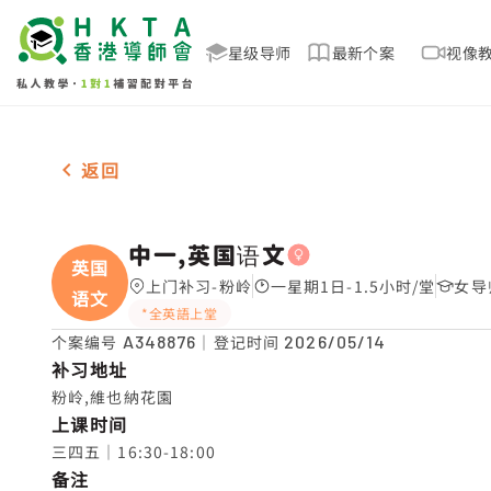
星级导师
最新个案
视像
女-1名 中一,英国语文，粉岭 补习推介
返回
中一,英国语文
英国
上门补习-粉岭
一星期1日-1.5小时/堂
女导
语文
*全英語上堂
个案编号
A348876
｜登记时间
2026/05/14
补习地址
粉岭,維也納花園
上课时间
三四五｜16:30-18:00
备注