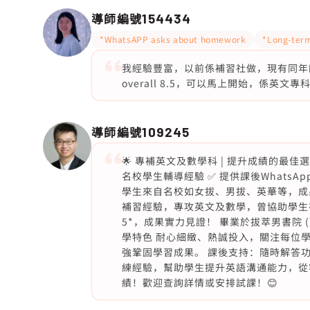
導師編號
154434
*WhatsAPP asks about homework
*Long-term
我經驗豐富，以前係補習社做，現有同年齡學
overall 8.5，可以馬上開始，係英文專
導師編號
109245
🌟 專補英文及數學科 | 提升成績的最佳選
名校學生輔導經驗 ✅ 提供課後WhatsApp問
學生來自名校如女拔、男拔、英華等，成果斐
補習經驗，專攻英文及數學，曾協助學生
5*，成果實力見證！ 畢業於拔萃男書院 (
學特色 耐心細緻、熱誠投入，關注每位
強鞏固學習成果。 課後支持：隨時解答
練經驗，幫助學生提升英語溝通能力，從
績！歡迎查詢詳情或安排試課！😊