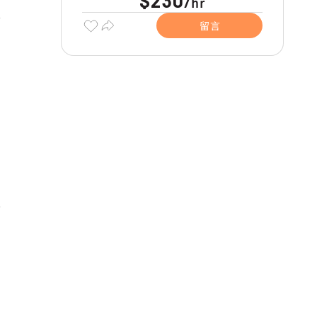
$230
hr
/
留言