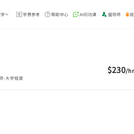
教学
学费参考
帮助中心
AI问功课
揾导师
成
$230
/
h
师-大学程度