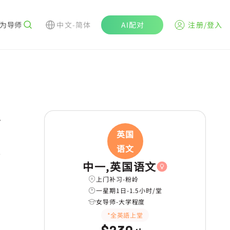
为导师
中文-简体
AI配对
注册/登入
r
英国
语文
中一,英国语文
上门补习-粉岭
一星期1日-1.5小时/堂
女导师-大学程度
*全英語上堂