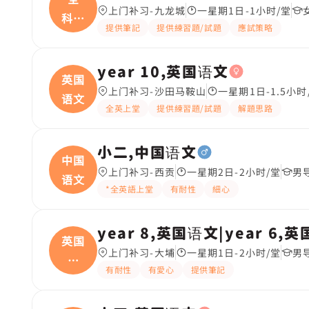
上门补习-九龙城
一星期1日-1小时/堂
科、
提供筆記
提供練習題/試題
應試策略
中国
year 10,英国语文
英国
上门补习-沙田马鞍山
一星期1日-1.5小时
语文
全英上堂
提供練習題/試題
解題思路
小二,中国语文
中国
上门补习-西贡
一星期2日-2小时/堂
男
语文
*全英語上堂
有耐性
細心
year 8,英国语文|year 6,
英国
上门补习-大埔
一星期1日-2小时/堂
男
语
有耐性
有愛心
提供筆記
文|