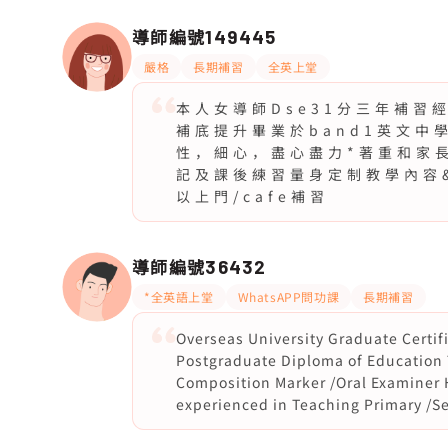
導師編號
149445
嚴格
長期補習
全英上堂
本 ⼈ 女 導 師 D s e 3 1 分 三 年 補 習
補 底 提 升 畢 業 於 b a n d 1 英 ⽂ 中 
性 ， 細 ⼼ ， 盡 ⼼ 盡 ⼒ * 著 重 和 家 長
記 及 課 後 練 習 量 ⾝ 定 制 教 學 內 容 & 
以 上 ⾨ / c a f e 補 習
導師編號
36432
*全英語上堂
WhatsAPP問功課
長期補習
Overseas University Graduate Certif
Postgraduate Diploma of Education 
Composition Marker /Oral Examiner 
experienced in Teaching Primary /S