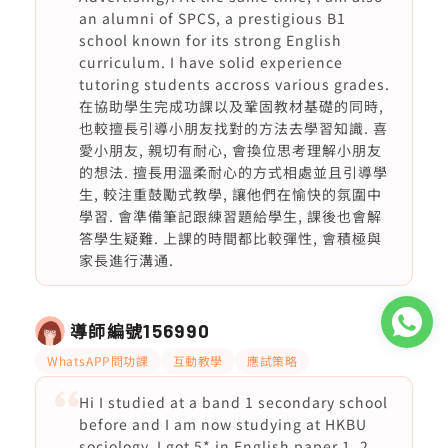
an alumni of SPCS, a prestigious B1
school known for its strong English
curriculum. I have solid experience
tutoring students accross various grades.
在協助學生完成功課以及鞏固教材基礎的同時,
也較擅長引導小朋友找對的方法去學習知識. 喜
愛小朋友, 親切有耐心, 會換位思考理解小朋友
的想法. 擅長用溫柔耐心的方式相處並且引導學
生, 較注重鼓勵式教學, 讓他們在愉快的氛圍中
學習. 會準備筆記跟練習題給學生, 課後也會解
答學生疑難. 上課的時間都比較彈性, 會積極與
家長進行溝通.
導師編號
156990
WhatsAPP問功課
互動教學
應試策略
Hi I studied at a band 1 secondary school
before and I am now studying at HKBU
sociology. I got 5* in English paper 1, 2