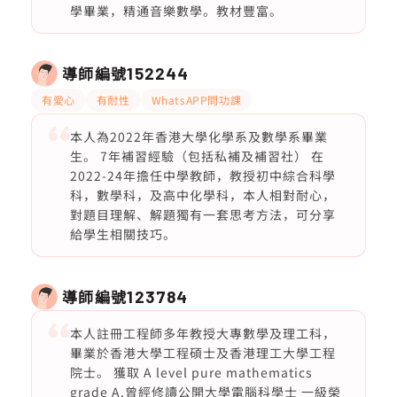
學畢業，精通音樂數學。教材豐富。
導師編號
152244
有愛心
有耐性
WhatsAPP問功課
本人為2022年香港大學化學系及數學系畢業
生。 7年補習經驗（包括私補及補習社） 在
2022-24年擔任中學教師，教授初中綜合科學
科，數學科，及高中化學科，本人相對耐心，
對題目理解、解題獨有一套思考方法，可分享
給學生相關技巧。
導師編號
123784
本人註冊工程師多年教授大專數學及理工科，
畢業於香港大學工程碩士及香港理工大學工程
院士。 獲取 A level pure mathematics
grade A.曾經修讀公開大學電腦科學士 一級榮