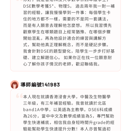
DSE數學考獲5*、物理5。 過去兩年我一對一補
習的經驗，讓我慢慢學到一件事：每個學生卡
住的地方都不一樣，需要的不是同一套講法，
而是有人願意去理解他怎麼想。 所以我習慣先
觀察學生在哪類題目上經常猶豫、在哪個步驟
開始混亂，再為他設計適合的練習與講解方
式，幫助他真正理解概念，而不是硬記步驟。
我會針對DSE的題型變化，陪學生一步步打好基
礎、建立解題信心。 如果你正在找一位願意耐
心了解你孩子情況的老師，歡迎聯絡我。
導師編號
141983
本人現在就讀香港浸會大學，中醫及生物醫學
三年級，有三年補習經驗。我曾就讀於北區
band1A中學，以英語為主教學。DSE6科成績
為26分，當中中文及數學成績皆為5，專門幫助
學生快速補底，相信我自身短時間升grade的經
驗能幫助學生快速提升分數！本人亦曾幫過初