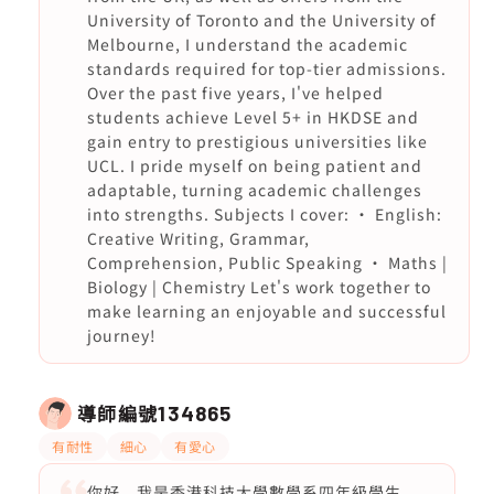
University of Toronto and the University of
Melbourne, I understand the academic
standards required for top-tier admissions.
Over the past five years, I've helped
students achieve Level 5+ in HKDSE and
gain entry to prestigious universities like
UCL. I pride myself on being patient and
adaptable, turning academic challenges
into strengths. Subjects I cover: · English:
Creative Writing, Grammar,
Comprehension, Public Speaking · Maths |
Biology | Chemistry Let's work together to
make learning an enjoyable and successful
journey!
導師編號
134865
有耐性
細心
有愛心
你好，我是香港科技大學數學系四年級學生，