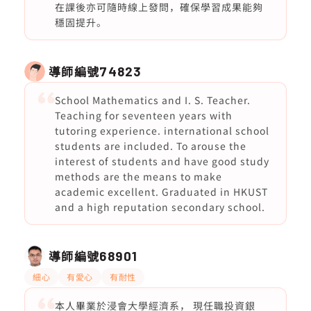
在課後亦可隨時線上發問，確保學習成果能夠
穩固提升。
導師編號
74823
School Mathematics and I. S. Teacher.
Teaching for seventeen years with
tutoring experience. international school
students are included. To arouse the
interest of students and have good study
methods are the means to make
academic excellent. Graduated in HKUST
and a high reputation secondary school.
導師編號
68901
細心
有愛心
有耐性
本人畢業於浸會大學經濟系， 現任職投資銀