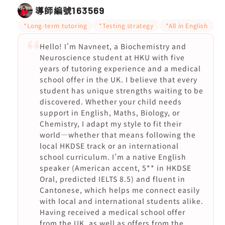
導師編號
163569
*Long-term tutoring
*Testing strategy
*All in English
Hello! I'm Navneet, a Biochemistry and
Neuroscience student at HKU with five
years of tutoring experience and a medical
school offer in the UK. I believe that every
student has unique strengths waiting to be
discovered. Whether your child needs
support in English, Maths, Biology, or
Chemistry, I adapt my style to fit their
world—whether that means following the
local HKDSE track or an international
school curriculum. I'm a native English
speaker (American accent, 5** in HKDSE
Oral, predicted IELTS 8.5) and fluent in
Cantonese, which helps me connect easily
with local and international students alike.
Having received a medical school offer
from the UK, as well as offers from the