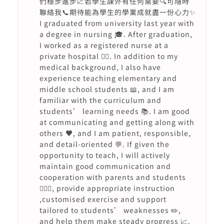
們穩步進步📈若學生課外有任何需要🔍可隨時
聯絡我📞期待能為學生的學業成就盡一份心力✨
I graduated from university last year with
a degree in nursing 🎓. After graduation,
I worked as a registered nurse at a
private hospital 👩‍⚕️. In addition to my
medical background, I also have
experience teaching elementary and
middle school students 📖, and I am
familiar with the curriculum and
students’ learning needs 📚. I am good
at communicating and getting along with
others ♥️, and I am patient, responsible,
and detail-oriented 💬. If given the
opportunity to teach, I will actively
maintain good communication and
cooperation with parents and students
🙇🏻‍♀️, provide appropriate instruction
,customised exercise and support
tailored to students’ weaknesses ✏️,
and help them make steady progress 📈.