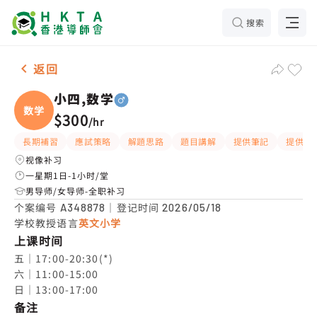
搜索
男-1名 小四,数学，葵芳 补习推介
返回
小四,数学
数学
$300
/
hr
長期補習
應試策略
解題思路
題目講解
提供筆記
提供練
视像补习
一星期1日-1小时/堂
男导师/女导师-全职补习
个案编号
｜登记时间
A348878
2026/05/18
学校教授语言
英文小学
上课时间
五｜17:00-20:30(*)

六｜11:00-15:00

日｜13:00-17:00
备注