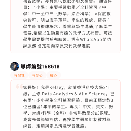
補習數學，亦有幫助親戚小朋友補習。 補習科
目： ⭐️小學：主要補習數學／全科皆可 ⭐️中
學：中一至中三（數學，綜合科學） ⭐️保底拔
尖皆可，明白底子薄弱。學生的難處，擅長向
學生釐清複雜概念，着重與學生溝通,了解學生
需要,希望以生動且有趣的教學方式補習。可按
學生需要提供補充練習。設有WhatsApp問功
課服務,會定期向家長交代教學進度
導師編號
158519
有耐性
有愛心
細心
家長好！我是Kelsey，就讀香港科技大學2年
級，主修 Data Analytics & Alin Science。已
有兩年多小學生全科補習經驗，目前正穩定教3
位已補習1年半的學生。專長：中文、英文、數
學、常識/科學（全科）非常熟悉呈分試課程。
我會先做簡短評估，再按學生弱項訂制教材與
練習，定期與家長溝通學習進度。