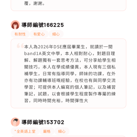
覆，謝謝。
導師編號
166225
有耐性
有愛心
細心
本人為2026年DSE應屆畢業生，就讀於一間
band1A英文中學，本人相對耐心，對題目理
解、解題獨有一套思考方法，可分享給學生相
關技巧，本人在學成績優異，本人現有三個私
補學生，日常有指導同學，師妹的功課，在外
亦有功課輔導班嘅經驗，在校也有與同學交流
學習；可提供本人編寫的個人筆記，以及補習
筆記，試題，以會根據學生程度製作專屬的練
習，同時時間充裕，時間彈性大
導師編號
153702
*全英語上堂
嚴格
細心