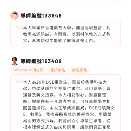
導師編號
133848
本人畢業於香港教育大學，補習經驗豐富，對
教學充滿熱誠，有耐性。以因材施教的方式教
授，慕求使學生能夠了解得清楚明白。
導師編號
163409
WhatsAPP問功課
應試策略
解題思路
本人為20年DSE畢業生，畢業於香港科技大
學，中學就讀於名校皇仁書院，可用粵語，普
通話及英文授課。本人相對耐心，對題目理
解、解題獨有一套思考方法，可分享給學生相
關答題技巧。本人在學成績優異，DSE成績英文
5，數學5。我擅長將複雜的數學概念，用簡單
易明的方式拆解。我會耐心引導學生思考，從
根本理解公式的由來和應用，讓他們真正克服