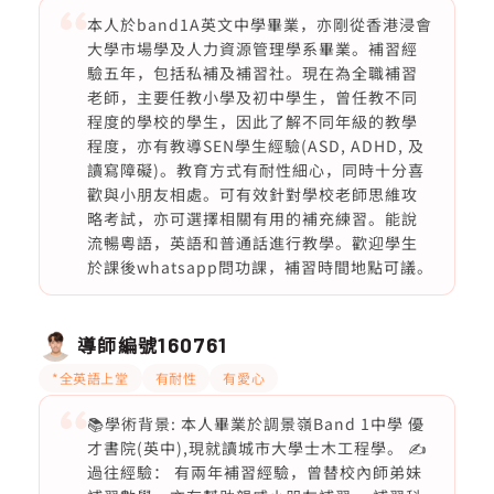
本人於band1A英文中學畢業，亦剛從香港浸會
大學市場學及人力資源管理學系畢業。補習經
驗五年，包括私補及補習社。現在為全職補習
老師，主要任教小學及初中學生，曾任教不同
程度的學校的學生，因此了解不同年級的教學
程度，亦有教導SEN學生經驗(ASD, ADHD, 及
讀寫障礙)。教育方式有耐性細心，同時十分喜
歡與小朋友相處。可有效針對學校老師思維攻
略考試，亦可選擇相關有用的補充練習。能說
流暢粵語，英語和普通話進行教學。歡迎學生
於課後whatsapp問功課，補習時間地點可議。
導師編號
160761
*全英語上堂
有耐性
有愛心
📚學術背景: 本人畢業於調景嶺Band 1中學 優
才書院(英中),現就讀城市大學士木工程學。 ✍️
過往經驗： 有兩年補習經驗，曾替校內師弟妹