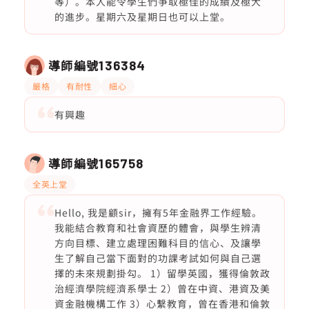
等）。本人能令學生們爭取極佳的成績及極大
的進步。星期六及星期日也可以上堂。
導師編號
136384
嚴格
有耐性
細心
有興趣
導師編號
165758
全英上堂
Hello, 我是顧sir，擁有5年金融界工作經驗。
我能結合教育和社會資歷的體會，與學生辨清
方向目標、建立處理困難科目的信心、及讓學
生了解自己當下面對的功課考試如何與自己選
擇的未來規劃掛勾。 1）留學英國，獲得倫敦政
治經濟學院經濟系學士 2）曾在中資、港資及美
資金融機構工作 3）心繫教育，曾在香港和倫敦