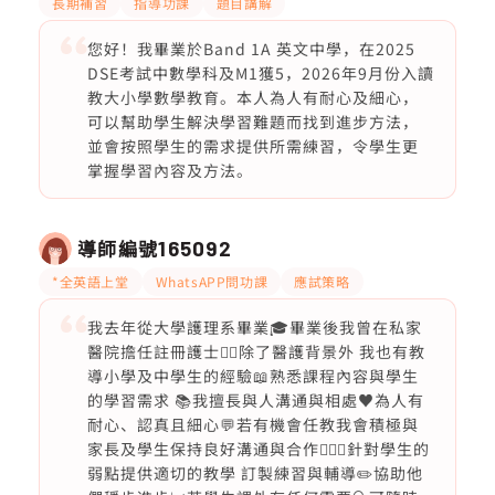
長期補習
指導功課
題目講解
您好！我畢業於Band 1A 英文中學，在2025
DSE考試中數學科及M1獲5，2026年9月份入讀
教大小學數學教育。本人為人有耐心及細心，
可以幫助學生解決學習難題而找到進步方法，
並會按照學生的需求提供所需練習，令學生更
掌握學習內容及方法。
導師編號
165092
*全英語上堂
WhatsAPP問功課
應試策略
我去年從大學護理系畢業🎓畢業後我曾在私家
醫院擔任註冊護士👩‍⚕️除了醫護背景外 我也有教
導小學及中學生的經驗📖熟悉課程內容與學生
的學習需求 📚我擅長與人溝通與相處♥️為人有
耐心、認真且細心💬若有機會任教我會積極與
家長及學生保持良好溝通與合作🙇🏻‍♀️針對學生的
弱點提供適切的教學 訂製練習與輔導✏️協助他