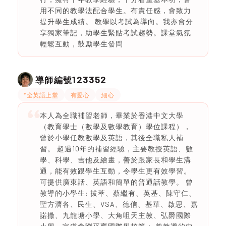
用不同的教學法配合學生。有責任感，會致力
提升學生成績。 教學以考試為導向。我亦會分
享獨家筆記，助學生緊貼考試趨勢。課堂氣氛
輕鬆互動，鼓勵學生發問
123352
導師編號
*全英語上堂
有愛心
細心
本人為全職補習老師，畢業於香港中文大學
（教育學士（數學及數學教育）學位課程），
曾於小學任教數學及英語，其後全職私人補
習。 超過10年的補習經驗，主要教授英語、數
學、科學、吉他及繪畫，善於跟家長和學生溝
通，能有效跟學生互動，令學生更有效學習。
可提供廣東話、英語和簡單的普通話教學。 曾
教導的小學生: 拔萃、蔡繼有、英基、陳守仁、
聖方濟各、民生、VSA、德信、基華、啟思、嘉
諾撒、九龍塘小學、大角咀天主教、弘爵國際