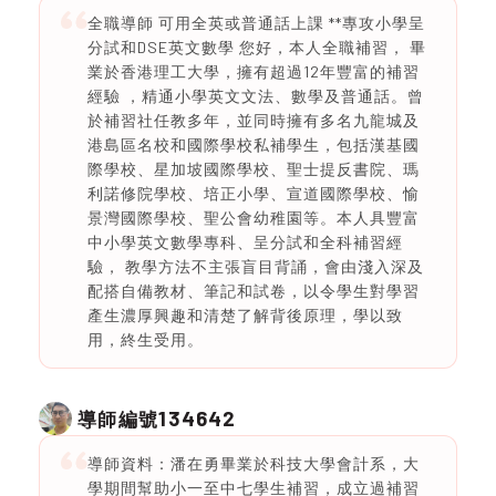
全職導師 可用全英或普通話上課 **專攻小學呈
分試和DSE英文數學 您好，本人全職補習， 畢
業於香港理工大學，擁有超過12年豐富的補習
經驗 ，精通小學英文文法、數學及普通話。曾
於補習社任教多年，並同時擁有多名九龍城及
港島區名校和國際學校私補學生，包括漢基國
際學校、星加坡國際學校、聖士提反書院、瑪
利諾修院學校、培正小學、宣道國際學校、愉
景灣國際學校、聖公會幼稚園等。本人具豐富
中小學英文數學專科、呈分試和全科補習經
驗， 教學方法不主張盲目背誦，會由淺入深及
配搭自備教材、筆記和試卷，以令學生對學習
產生濃厚興趣和清楚了解背後原理，學以致
用，終生受用。
134642
導師編號
導師資料：潘在勇畢業於科技大學會計系，大
學期間幫助小一至中七學生補習，成立過補習