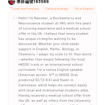
163569
導師編號
*Long-term tutoring
*Testing strategy
*All in English
Hello! I'm Navneet, a Biochemistry and
Neuroscience student at HKU with five years
of tutoring experience and a medical school
offer in the UK. I believe that every student
has unique strengths waiting to be
discovered. Whether your child needs
support in English, Maths, Biology, or
Chemistry, I adapt my style to fit their world
—whether that means following the local
HKDSE track or an international school
curriculum. I'm a native English speaker
(American accent, 5** in HKDSE Oral,
predicted IELTS 8.5) and fluent in
Cantonese, which helps me connect easily
with local and international students alike.
Having received a medical school offer from
the UK, as well as offers from the University