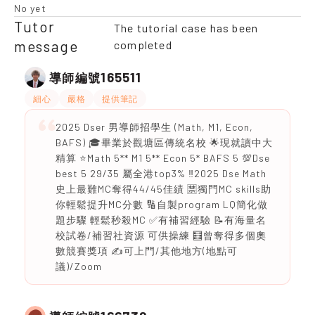
No yet
Tutor
The tutorial case has been
message
completed
165511
導師編號
細心
嚴格
提供筆記
2025 Dser 男導師招學生 (Math, M1, Econ,
BAFS) 🎓畢業於觀塘區傳統名校 🌟現就讀中大
精算 ⭐️Math 5** M1 5** Econ 5* BAFS 5 💯Dse
best 5 29/35 屬全港top3% ‼️2025 Dse Math
史上最難MC奪得44/45佳績 🈲獨門MC skills助
你輕鬆提升MC分數 🔢自製program LQ簡化做
題步驟 輕鬆秒殺MC ✅有補習經驗 📝有海量名
校試卷/補習社資源 可供操練 🧮曾奪得多個奧
數競賽獎項 ✍️可上門/其他地方(地點可
議)/Zoom