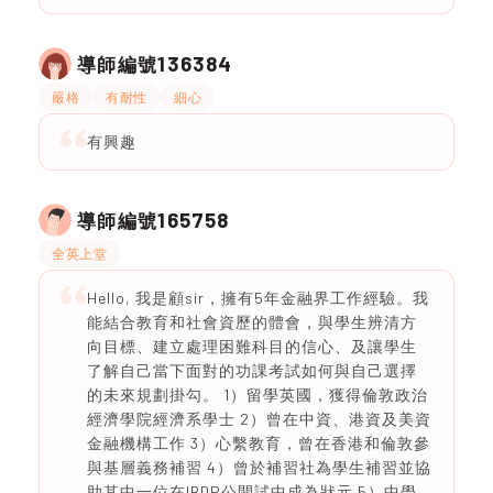
136384
導師編號
嚴格
有耐性
細心
有興趣
165758
導師編號
全英上堂
Hello, 我是顧sir，擁有5年金融界工作經驗。我
能結合教育和社會資歷的體會，與學生辨清方
向目標、建立處理困難科目的信心、及讓學生
了解自己當下面對的功課考試如何與自己選擇
的未來規劃掛勾。 1）留學英國，獲得倫敦政治
經濟學院經濟系學士 2）曾在中資、港資及美資
金融機構工作 3）心繫教育，曾在香港和倫敦參
與基層義務補習 4）曾於補習社為學生補習並協
助其中一位在IBDP公開試中成為狀元 5）中學