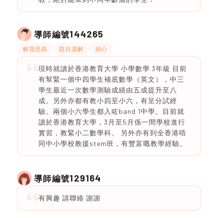
144265
導師編號
解題思路
題目講解
細心
現時就讀於香港教育大學 小學數學 3年級 目前
有幫緊一個中四學生補底數學（英文），中三
學生最近一次數學測驗成績由五成提升至八
成。另外亦都有教小四至小六，有呈分試經
驗。兩個小六學生都入咗band 1中學。目前就
讀於香港教育大學，3月至5月係一間學校進行
實習，教緊小二數學科。 另外亦有到全香港唔
同中小學校教援stem班，有豐富嘅教學經驗。
129164
導師編號
有興趣 請聯絡 謝謝