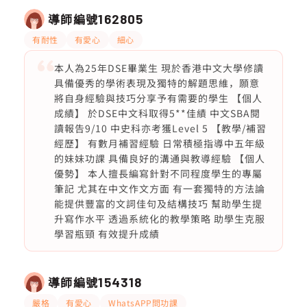
導師編號
162805
有耐性
有愛心
細心
本人為25年DSE畢業生 現於香港中文大學修讀
具備優秀的學術表現及獨特的解題思維，願意
將自身經驗與技巧分享予有需要的學生 【個人
成績】 於DSE中文科取得5**佳績 中文SBA閱
讀報告9/10 中史科亦考獲Level 5 【教學/補習
經歷】 有數月補習經驗 日常積極指導中五年級
的妹妹功課 具備良好的溝通與教導經驗 【個人
優勢】 本人擅長編寫針對不同程度學生的專屬
筆記 尤其在中文作文方面 有一套獨特的方法論
能提供豐富的文詞佳句及結構技巧 幫助學生提
升寫作水平 透過系統化的教學策略 助學生克服
學習瓶頸 有效提升成績
導師編號
154318
嚴格
有愛心
WhatsAPP問功課