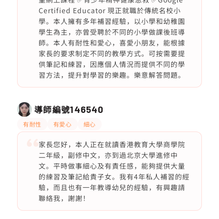
Certified Educator 現正就職於傳統名校小
學。本人擁有多年補習經驗，以小學和幼稚園
學生為主，亦曾受聘於不同的小學做課後班導
師。本人有耐性和愛心，喜愛小朋友，能根據
家長的要求制定不同的教學方式。可按需要提
供筆記和練習，因應個人情況而提供不同的學
習方法，提升對學習的樂趣。樂意解答問題。
導師編號
146540
有耐性
有愛心
細心
家長您好，本人正在就讀香港教育大學商學院
二年級，副修中文，亦到過北京大學進修中
文。平時做事細心及有責任感，能夠提供大量
的練習及筆記給貴子女。我有4年私人補習的經
驗，而且也有一年教導幼兒的經驗，有興趣請
聯絡我，謝謝！