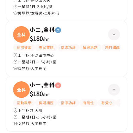
一星期2日-2小时/堂
男导师/女导师-全职补习
小二,全科
全科
$180
/
hr
長期補習
應試策略
指導功課
解題思路
題目講解
課
上门补习-沙田市中心
一星期2日-1.5小时/堂
女导师-大学程度
小一,全科
全科
$180
/
hr
互動教學
長期補習
指導功課
有耐性
有愛心
提供練
上门补习-大埔
一星期1日-1.5小时/堂
女导师-大学程度