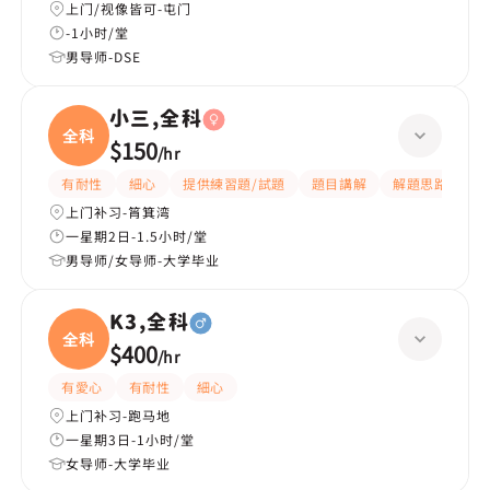
上门/视像皆可-屯门
-1小时/堂
男导师-DSE
小三,全科
全科
$150
/
hr
有耐性
細心
提供練習題/試題
題目講解
解題思路
上门补习-筲箕湾
一星期2日-1.5小时/堂
男导师/女导师-大学毕业
K3,全科
全科
$400
/
hr
有愛心
有耐性
細心
上门补习-跑马地
一星期3日-1小时/堂
女导师-大学毕业