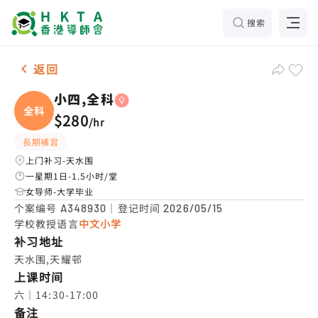
搜索
女-1名 小四,全科，天水围 补习推介
返回
小四,全科
全科
$280
/
hr
長期補習
上门补习-天水围
一星期1日-1.5小时/堂
女导师-大学毕业
个案编号
｜登记时间
A348930
2026/05/15
学校教授语言
中文小学
补习地址
天水围,天耀邨
上课时间
六｜14:30-17:00
备注