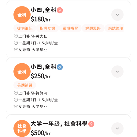
小四,全科
全科
$180
/
hr
提供筆記
指導功課
長期補習
解題思路
應試策略
提
上门补习-黄大仙
一星期2日-1.5小时/堂
女导师-大学毕业
小四,全科
全科
$250
/
hr
長期補習
上门补习-筲箕湾
一星期2日-1.5小时/堂
女导师-大学毕业
大学一年级, 社會科學
社會
科學
$500
/
hr