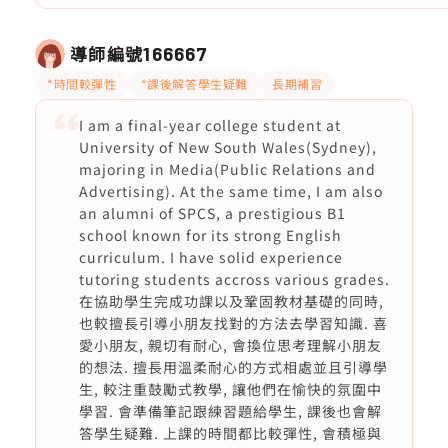
導師編號
166667
*時間較彈性
*課後解答學生疑難
長期補習
I am a final-year college student at
University of New South Wales(Sydney),
majoring in Media(Public Relations and
Advertising). At the same time, I am also
an alumni of SPCS, a prestigious B1
school known for its strong English
curriculum. I have solid experience
tutoring students accross various grades.
在協助學生完成功課以及鞏固教材基礎的同時,
也較擅長引導小朋友找對的方法去學習知識. 喜
愛小朋友, 親切有耐心, 會換位思考理解小朋友
的想法. 擅長用溫柔耐心的方式相處並且引導學
生, 較注重鼓勵式教學, 讓他們在愉快的氛圍中
學習. 會準備筆記跟練習題給學生, 課後也會解
答學生疑難. 上課的時間都比較彈性, 會積極與