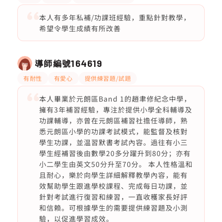
本人有多年私補/功課班經驗，重點針對教學，
希望令學生成績有所改善
導師編號
164619
有耐性
有愛心
提供練習題/試題
本人畢業於元朗區Band 1的趙聿修紀念中學，
擁有3年補習經驗，專注於提供小學全科輔導及
功課輔導，亦曾在元朗區補習社擔任導師，熟
悉元朗區小學的功課考試模式，能監督及核對
學生功課，並温習默書考試內容。過往有小三
學生經補習後由數學20多分躍升到80分；亦有
小二學生由英文50分升至70分。 本人性格溫和
且耐心，樂於向學生詳細解釋教學內容，能有
效幫助學生跟進學校課程、完成每日功課，並
針對考試進行復習和練習，一直收穫家長好評
和信賴。可根據學生的需要提供練習題及小測
驗，以促進學習成效。