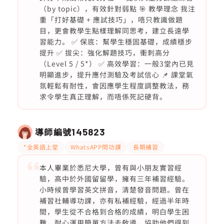
（by topic），有效針對弱點 🎯 教學理念 我注
重「打好基礎 + 應試技巧」，唔只教識做題
目，更會教學生點樣理解同思考，建立長遠學
習能力。 ✅ 保底：幫學生穩固基礎，成績穩步
提升 ✅ 拔尖：強化解題技巧，衝刺高分
（Level 5 / 5*） ✅ 高效學習：一般3堂內已見
明顯進步，提升應付測驗及考試信心 📌 課堂氣
氛輕鬆有耐性，會因應學生程度調整教法，務
求令學生真正理解，而唔係死記硬背。
導師編號
145823
*全英語上堂
WhatsAPP問功課
長期補習
本人畢業於悉尼大學，曾有與小朋友實習經
驗，高中於外國留留學，擁有三年補習經驗。
小時候曾學習英文拼音，清楚發音問題。曾在
補習社輔導功課，亦有私補經驗，經過半年時
間，學生從不合格到合格的成績，明白學生困
難，耐心運用簡單方法去敎導，協助他們得到