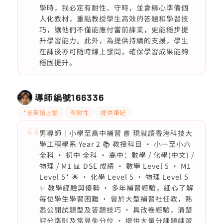
學時，我必定有耐性、守時，並會精心準備個
人化教材，重點教授學生高效的答題和學習技
巧，讓他們不僅能應付當前課業，更能穩步提
升學習能力。此外，為提供持續的支援，學生
在課後亦可隨時線上發問，確保學習成果能夠
穩固提升。
導師編號
166336
*全英語上堂
有耐性
提供筆記
男導師｜小學至高中補習 📘 現就讀香港科技大
學工程學系 Year 2 📚 教授科目 • 小一至小六
全科 • 初中 全科 • 高中：數學 / 化學(中文) /
物理 / M1 📊 DSE 成績 • 數學 Level 5 • M1
Level 5* 🌟 • 化學 Level 5 • 物理 Level 5
✨ 教學經驗與優勢 • 多年補習經驗，細心了解
每位學生學習困難 • 曾於大型補習社任教，熟
悉公開試題型及答題技巧 • 具改卷經驗，清楚
評分準則及常見失分位 • 提供大量分課題練習