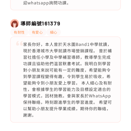
迎whatsapp詢問功課。
導師編號
161379
有耐性
有愛心
細心
家長你好，本人曾於天水圍Band1中學就讀，
現於香港城市大學就讀市場營銷課程。 曾於補
習社擔任小學及中學補習導師，教導學生完成
功課且協助他們温習默書考試。我明白到學習
對小朋友來說可能有一定的難度，希望能夠令
到學習課程變得有趣，令到學生易於吸收，希
望能夠令到小朋友愛上學習。 本人細心及有耐
性，會根據學生的學習能力及目標設定適合的
學習模式，因材施教。會與家長於WhatsApp
保持聯絡，時刻跟進學生的學習進度。 希望可
以幫助小朋友提升學業成績，期待你的聯絡，
謝謝。