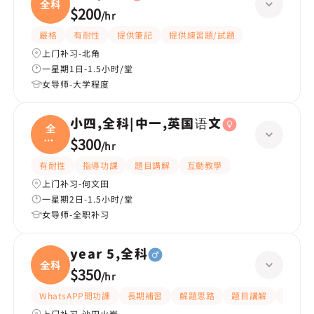
全科
$200
/
hr
嚴格
有耐性
提供筆記
提供練習題/試題
上门补习-北角
一星期1日-1.5小时/堂
女导师-大学程度
小四,全科|中一,英国语文
全
科|
$300
/
hr
中一
有耐性
指導功課
題目講解
互動教學
上门补习-何文田
一星期2日-1.5小时/堂
女导师-全职补习
year 5,全科
全科
$350
/
hr
WhatsAPP問功課
長期補習
解題思路
題目講解
課程設
上门补习-沙田火炭