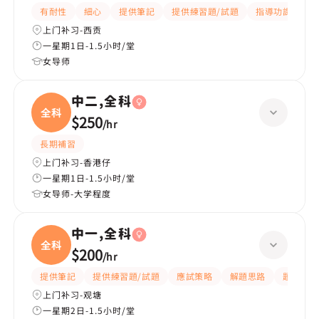
有耐性
細心
提供筆記
提供練習題/試題
指導功課
互
上门补习-西贡
一星期1日-1.5小时/堂
女导师
中二,全科
全科
$250
/
hr
長期補習
上门补习-香港仔
一星期1日-1.5小时/堂
女导师-大学程度
中一,全科
全科
$200
/
hr
提供筆記
提供練習題/試題
應試策略
解題思路
題目講解
上门补习-观塘
一星期2日-1.5小时/堂