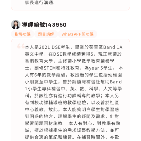
家長進行溝通.
導師編號
143950
指導功課
題目講解
WhatsAPP問功課
本人是2021 DSE考生，畢業於葵青區Band 1A
英文中學，在DSE數學成績奪得5，現正就讀於
香港教育大學，主修讀小學數學教育榮譽學
士，副修STEM和特殊教育，為year 5學生。 本
人有6年的教學經驗，教授過的學生包括幼稚園
小朋友至中學生，曾於銅鑼灣補習社幫助Band
1小學生專科補習中、英、數、科學、人文等學
科，於該社亦有進行功課輔導的教學；本人另
有到校功課輔導班的教學經驗，以及曾於社區
中心義教。故此，本人能夠明白學生對學習感
到困惑的地方，理解學生的疑問及需求，針對
學習問題因材施教。 本人有耐心，對教學有熱
誠，擅於根據學生的需求調整教學方法，並可
提供合適的筆記和練習。在補習時間外，亦歡