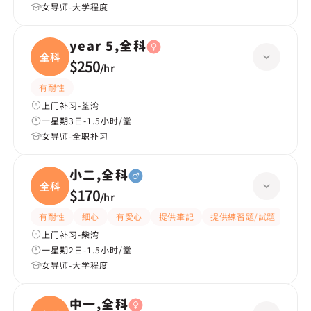
女导师-大学程度
year 5,全科
全科
$250
/
hr
有耐性
上门补习-荃湾
一星期3日-1.5小时/堂
女导师-全职补习
小二,全科
全科
$170
/
hr
有耐性
細心
有愛心
提供筆記
提供練習題/試題
指導
上门补习-柴湾
一星期2日-1.5小时/堂
女导师-大学程度
中一,全科