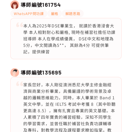
導師編號
161754
WhatsAPP問功課
嚴格
解題思路
本人為2025年DSE畢業生， 就讀於香港浸會大
學 本人相對耐心和嚴格, 現時在補習社擔任功課
班導師 本人在學成績優異， DSE中文和地理為
5分，中文閲讀為5**， 其餘為4分 可提供筆
記，提供練習
導師編號
135695
家長您好，本人剛從澳洲悉尼大學主修金融經
濟與商業分析畢業，具備嚴謹的學術背景及卓
越的邏輯思維能力。同時，本人畢業於 Band 1
英文中學，並在 IELTS 考試中考獲 8（其中聆聽
更高達 8.5），擁有扎實且專業的英文基礎。本
人累積了四年寶貴的補習經驗，深知不同學生
的學習需求，並曾任職於補習社負責功課輔導
及專科，對教學流程及課程要求瞭如指掌。教