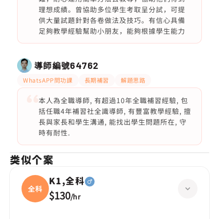
理想成績。曾協助多位學生考取呈分試，可提
供大量試題針對各卷做法及技巧。有信心具備
足夠教學經驗幫助小朋友，能夠根據學生能力
導師編號
64762
WhatsAPP問功課
長期補習
解題思路
本人為全職導師, 有超過10年全職補習經驗, 包
括任職4年補習社全識導師, 有豐富教學經驗, 擅
長與家長和學生溝通, 能找出學生問題所在, 守
時有耐性.
类似个案
K1,全科
全科
$130
/
hr