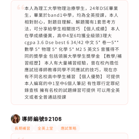
本人為理工大學物理治療學生，24年DSE畢業
生，畢業於band1中學，均為全英授課，本人
相對耐心，對題目理解、解題獨有1套思考方
法，可分享給學生相關技巧 【個人成績】 本人
在學成績優異，高中4至6均獲全級頭3理大
cgpa 3.6 Dse best 6 34/42 中文 5* 卷一5**
數學 5* 物理 5* 化學 5* M2 5 英文5 曾獲得不
同的獎學金 包括領展大學學生獎學金 【教學/補
習經歷】 本人有大量補習經驗，曾在校內擔任
應試班導師教導同學不同應試的技巧，現在亦
有不同名校高中學生補習 【個人優勢】 可提供
本人編寫的中1至中6個人筆記 有性罪行定罪紀
錄查核 擁有名校的試題練習可提供 可以用全英
文或者全普通話授課
導師編號
92106
長期補習
全英上堂
應試策略