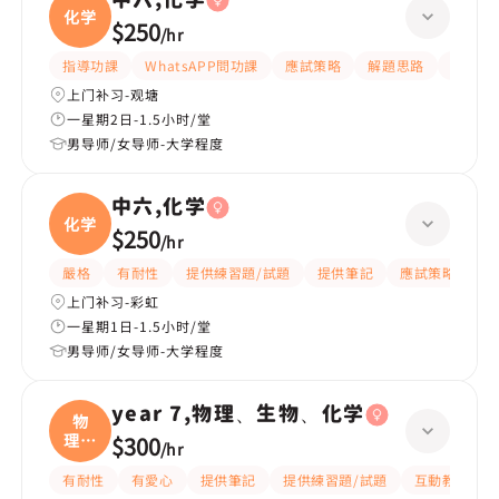
化学
$250
/
hr
指導功課
WhatsAPP問功課
應試策略
解題思路
題目講
上门补习-观塘
一星期2日-1.5小时/堂
男导师/女导师-大学程度
中六,化学
化学
$250
/
hr
嚴格
有耐性
提供練習題/試題
提供筆記
應試策略
解
上门补习-彩虹
一星期1日-1.5小时/堂
男导师/女导师-大学程度
year 7,物理、生物、化学
物
理、
$300
/
hr
生物
有耐性
有愛心
提供筆記
提供練習題/試題
互動教學