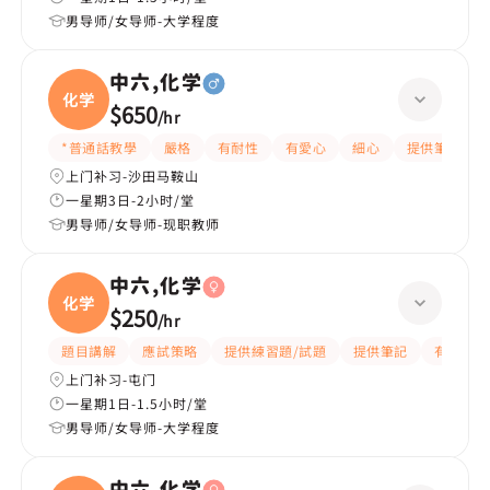
男导师/女导师-大学程度
中六,化学
化学
$650
/
hr
*普通話教學
嚴格
有耐性
有愛心
細心
提供筆記
上门补习-沙田马鞍山
一星期3日-2小时/堂
男导师/女导师-现职教师
中六,化学
化学
$250
/
hr
題目講解
應試策略
提供練習題/試題
提供筆記
有耐性
上门补习-屯门
一星期1日-1.5小时/堂
男导师/女导师-大学程度
中六,化学