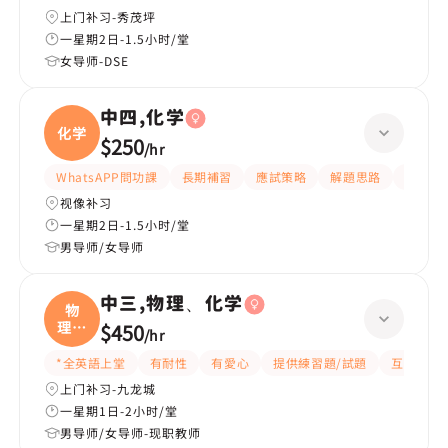
上门补习-秀茂坪
一星期2日-1.5小时/堂
女导师-DSE
中四,化学
化学
$250
/
hr
WhatsAPP問功課
長期補習
應試策略
解題思路
題目講
视像补习
一星期2日-1.5小时/堂
男导师/女导师
中三,物理、化学
物
理、
$450
/
hr
化学
*全英語上堂
有耐性
有愛心
提供練習題/試題
互動教學
上门补习-九龙城
一星期1日-2小时/堂
男导师/女导师-现职教师