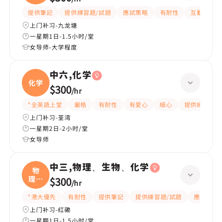
数学
提供筆記
提供練習題/試題
應試策略
有耐性
互動教學
上门补习-九龙塘
一星期1日-1.5小时/堂
女导师-大学程度
中六,化学
化学
$300
/
hr
*全英語上堂
嚴格
有耐性
有愛心
細心
提供練習題/
上门补习-荃湾
一星期2日-2小时/堂
女导师
中三,物理、生物、化学
物
理、
$300
/
hr
生物
*港大優先
有耐性
提供筆記
提供練習題/試題
應試策略
上门补习-红磡
一星期1日-1.5小时/堂