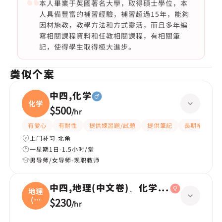
本人畢業于英國著名大學，取得碩士學位，本
人具備豐富的補習經驗，補習超過15年，能夠
因材施教，教學方法和方式靈活，而且多年編
寫相關課程資料和任教相關課程，有相關筆
記，使得學生取得極大進步。
类似个案
中四,化学
化学
$500
/
hr
有愛心
有耐性
提供練習題/試題
提供筆記
長期補習
上门补习-北角
一星期1日-1.5小时/堂
男导师/女导师-现职教师
中四,地理(中文卷)、化学(英文卷)
地理
(中
$230
/
hr
文