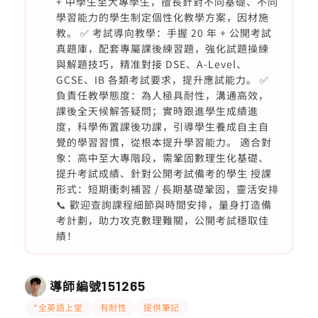
+ 中學生至大專學生，擅長針對不同基礎、不同
學習能力的學生制定個性化教學方案，因材施
教。 ✅ 考試導向教學：手握 20 年 + 公開考試
真題庫，配套專屬課後練習題，強化試題操練
與解題技巧，精准對接 DSE、A-Level、
GCSE、IB 各類考試要求，提升應試能力。 ✅
負責任教學態度：為人極具耐性，溝通高效，
課後全天候解答疑問；實時跟進學生成績進
度，科學佈置課後功課，引導學生養成自主自
覺的學習習慣，從根本提升學習能力。 適合對
象：高中至大專階段，需鞏固數理生化基礎、
提升考試成績、針對公開考試備考的學生 授課
形式：短期衝刺補習 / 長期基礎鞏固，靈活安排
📞 歡迎查詢課程細節與時間安排，量身打造備
考計劃，助力攻克數理難關，公開考試穩取佳
績！
導師編號
151265
*全英語上堂
有耐性
提供筆記