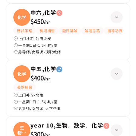
中六,化学
化学
$450
/
hr
應試策略
長期補習
題目講解
解題思路
指導功課
提
上门补习-沙田火炭
一星期1日-1.5小时/堂
男导师/女导师-现职教师
中五,化学
化学
$400
/
hr
長期補習
上门补习-北角
一星期1日-1.5小时/堂
男导师/女导师-大学毕业
year 10,生物、数学、化学
生
物、
$300
/
hr