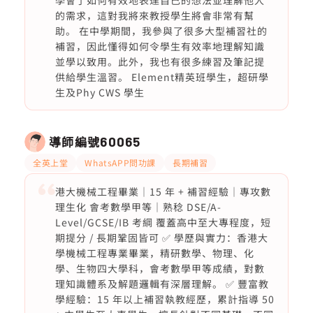
學會了如何有效地表達自己的想法並理解他人
的需求，這對我將來教授學生將會非常有幫
助。 在中學期間，我參與了很多大型補習社的
補習，因此懂得如何令學生有效率地理解知識
並學以致用。此外，我也有很多練習及筆記提
供給學生溫習。 Element精英班學生，超研學
生及Phy CWS 學生
導師編號
60065
全英上堂
WhatsAPP問功課
長期補習
港大機械工程畢業｜15 年 + 補習經驗｜專攻數
理生化 會考數學甲等｜熟稔 DSE/A-
Level/GCSE/IB 考綱 覆蓋高中至大專程度，短
期提分 / 長期鞏固皆可 ✅ 學歷與實力：香港大
學機械工程專業畢業，精研數學、物理、化
學、生物四大學科，會考數學甲等成績，對數
理知識體系及解題邏輯有深層理解。 ✅ 豐富教
學經驗：15 年以上補習執教經歷，累計指導 50