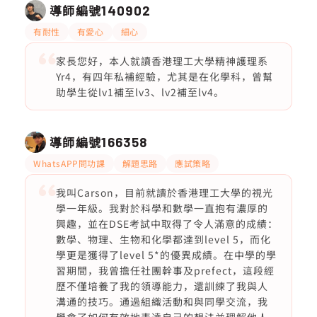
導師編號
140902
有耐性
有愛心
細心
家長您好，本人就讀香港理工大學精神護理系
Yr4，有四年私補經驗，尤其是在化學科，曾幫
助學生從lv1補至lv3、lv2補至lv4。
導師編號
166358
WhatsAPP問功課
解題思路
應試策略
我叫Carson，目前就讀於香港理工大學的視光
學一年級。我對於科學和數學一直抱有濃厚的
興趣，並在DSE考試中取得了令人滿意的成績：
數學、物理、生物和化學都達到level 5，而化
學更是獲得了level 5*的優異成績。在中學的學
習期間，我曾擔任社團幹事及prefect，這段經
歷不僅培養了我的領導能力，還訓練了我與人
溝通的技巧。通過組織活動和與同學交流，我