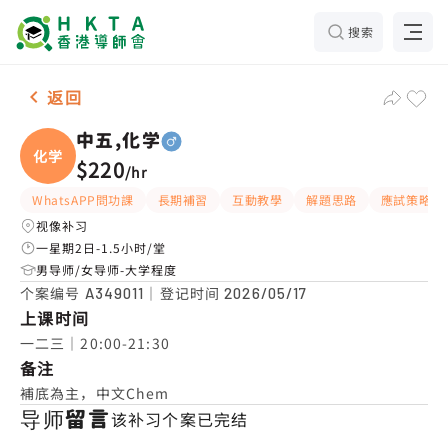
搜索
男-1名 中五,化学，深水埗 补习推介
返回
中五,化学
化学
$220
/
hr
WhatsAPP問功課
長期補習
互動教學
解題思路
應試策略
视像补习
一星期2日-1.5小时/堂
男导师/女导师-大学程度
个案编号
｜登记时间
A349011
2026/05/17
上课时间
一二三｜20:00-21:30
备注
補底為主，中文Chem
导师留言
该补习个案已完结