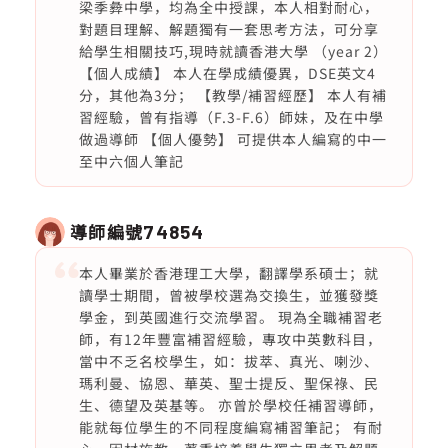
梁季彜中學，均為全中授課，本人相對耐心，
對題目理解、解題獨有一套思考方法，可分享
給學生相關技巧,現時就讀香港大學 （year 2）
【個人成績】 本人在學成績優異，DSE英文4
分，其他為3分； 【教學/補習經歷】 本人有補
習經驗，曾有指導（F.3-F.6）師妹，及在中學
做過導師 【個人優勢】 可提供本人編寫的中一
至中六個人筆記
導師編號
74854
本人畢業於香港理工大學，翻譯學系碩士；就
讀學士期間，曾被學校選為交換生，並獲發獎
學金，到英國進行交流學習。 現為全職補習老
師，有12年豐富補習經驗，專攻中英數科目，
當中不乏名校學生，如：拔萃、真光、喇沙、
瑪利曼、協恩、華英、聖士提反、聖保祿、民
生、德望及英基等。 亦曾於學校任補習導師，
能就每位學生的不同程度編寫補習筆記； 有耐