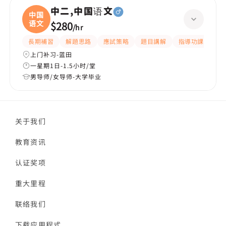
中二,中国语文
中国
语文
$280
/
hr
長期補習
解題思路
應試策略
題目講解
指導功課
細
上门补习-蓝田
一星期1日-1.5小时/堂
男导师/女导师-大学毕业
关于我们
教育资讯
认证奖项
重大里程
联络我们
下载应用程式