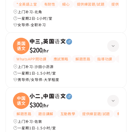
*全英語上堂
有耐性
細心
提供練習題/試題
提供筆記
上门补习-北角
一星期2日-1小时/堂
女导师-全职补习
中三,英国语文
英国
语文
$200
/
hr
WhatsAPP問功課
應試策略
解題思路
指導功課
提供練
上门补习-沙田小沥源
一星期1日-1.5小时/堂
男导师/女导师-大学程度
小二,中国语文
中国
语文
$300
/
hr
解題思路
題目講解
互動教學
提供練習題/試題
有愛心
上门补习-佐敦
一星期1日-1.5小时/堂