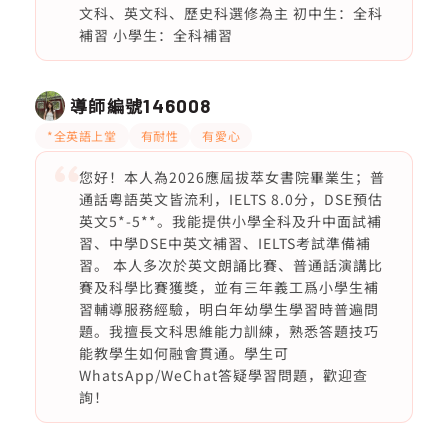
文科、英文科、歷史科選修為主 初中生：全科
補習 小學生：全科補習
導師編號
146008
*全英語上堂
有耐性
有愛心
您好！本人為2026應屆拔萃女書院畢業生；普
通話粵語英文皆流利，IELTS 8.0分，DSE預估
英文5*-5**。我能提供小學全科及升中面試補
習、中學DSE中英文補習、IELTS考試準備補
習。 本人多次於英文朗誦比賽、普通話演講比
賽及科學比賽獲獎，並有三年義工爲小學生補
習輔導服務經驗，明白年幼學生學習時普遍問
題。我擅長文科思維能力訓練，熟悉答題技巧
能教學生如何融會貫通。學生可
WhatsApp/WeChat答疑學習問題，歡迎查
詢！