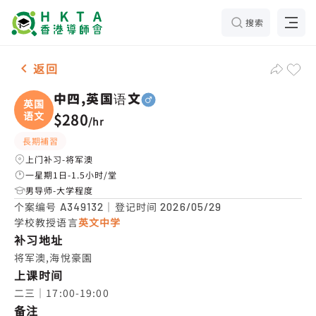
搜索
男-1名 中四,英国语文，将军澳 补习推介
返回
中四,英国语文
英国
语文
$280
/
hr
長期補習
上门补习-将军澳
一星期1日-1.5小时/堂
男导师-大学程度
个案编号
｜登记时间
A349132
2026/05/29
学校教授语言
英文中学
补习地址
将军澳,海悅豪園
上课时间
二三｜17:00-19:00
备注