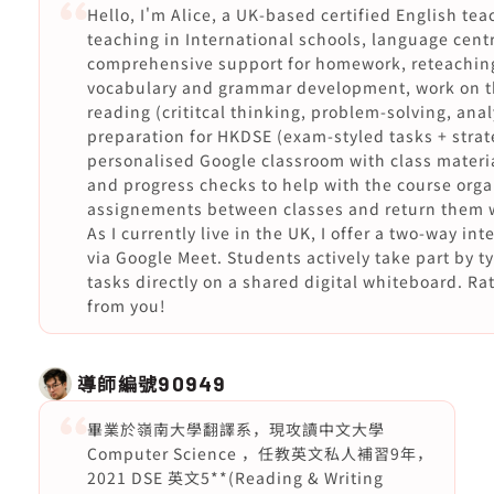
Hello, I'm Alice, a UK-based certified English te
teaching in International schools, language centr
comprehensive support for homework, reteaching 
vocabulary and grammar development, work on t
reading (crititcal thinking, problem-solving, ana
preparation for HKDSE (exam-styled tasks + strat
personalised Google classroom with class materi
and progress checks to help with the course organ
assignements between classes and return them w
As I currently live in the UK, I offer a two-way in
via Google Meet. Students actively take part by t
tasks directly on a shared digital whiteboard. R
from you!
導師編號
90949
畢業於嶺南大學翻譯系，現攻讀中文大學
Computer Science ，任教英文私人補習9年，
2021 DSE 英文5**(Reading & Writing