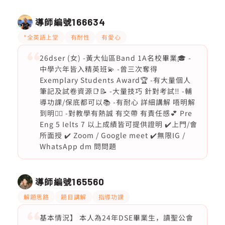
導師編號
166634
*全英語上堂
有耐性
有愛心
26dser (女) -黃大仙區Band 1A名校畢業🎓 -
中學六年皆入精英班💫 -曾三次奪得
Exemplary Students Award🏆 -有大量個人
筆記及試卷資源📑📝 -大量技巧 針對考試‼️ -輔
導功課/保底都可以📚 -有耐心 詳細講解 唔明解
到明❤️‍🔥 -對教學有熱誠 有交帶 有責任感💕 Pre
Eng 5 Ielts 7 以上成績皆可提供證明 ✔️上門/會
所面授 ✔️ Zoom / Google meet ✔️無限IG /
WhatsApp dm 問問題
導師編號
165560
解題思路
題目講解
指導功課
基本情況】 本人為24年DSE畢業生，讀聖公會