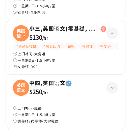
一星期1日-1.5小时/堂
女导师-全职补习
小三,英国语文(零基礎, 會話)
英国
语文
$130
/
hr
(
*普通話授課
*居英回流
嚴格
有耐性
有愛心
細心
上门补习-大角咀
一星期3日-1.5小时/堂
女导师-DSE
中四,英国语文
英国
语文
$250
/
hr
上门补习-红磡
一星期1日-1.5小时/堂
男导师/女导师-大学程度