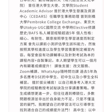
院） 曾任港大學生大使、文學院Student
Academic Advisor 曾於港大學生發展及資源
中心（CEDARS）任職學生事務助理 曾到劍橋
大學Pembroke College Exchange、東京大
學Utokyo-UGC國際交流 中學時Elective修讀
歷史/BAFS 私人補習經驗超過5年 個人性格：
細心、有耐性、願意按照學生學習速度而制定
方案 會先以課前小測評估學生該科能力，然後
按照其學校進度以及學生學習需要制定補習內
容。每堂會設有功課輔導以及針對考試為本的
課程內容+自製筆記。本人期望學生可以一個月
內有顯著成績提升！ 課後支援：改文服務、
Zoom補課、WhatsApp隨時問功課 過去5年為
多名應考DSE的中學生、初中生以及小學生全科
補習。 擅於拔尖補底！以自己親身考入港大文
學院的經驗教授考試秘訣及分享讀書策略。學
生成績想更進一步，但往往遇到樽頸位，多數
問題根源並非出於自身能力不足，只是不懂溫
習的竅門。我期望自己的學習法可以引導學生
找到適合自己的成績提升法門！ 高中生：以中