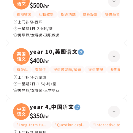
语文
$500
/
hr
長期補習
互動教學
指導功課
課程設計
提供練習題/試題
上门补习-西环
一星期1日-2小时/堂
男导师/女导师-现职教师
year 10,英国语文
英国
语文
$400
/
hr
有愛心
有耐性
提供練習題/試題
提供筆記
長期補習
上门补习-九龙城
一星期2日-1.5小时/堂
男导师/女导师-大学毕业
year 4,中国语文
中国
语文
$350
/
hr
*Long-term tutoring
*Question explanation
*Interactive teaching
上门补习-薄扶林