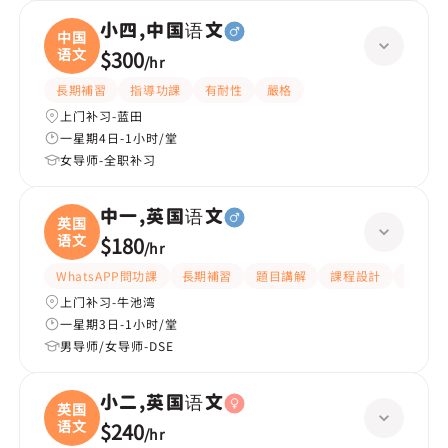
小四,中国语文
中国
语文
$300
/
hr
長期補習
指導功課
有耐性
嚴格
上门补习-蓝田
一星期4日-1小时/堂
女导师-全职补习
中一,英国语文
英国
语文
$180
/
hr
WhatsAPP問功課
長期補習
題目講解
課程設計
指導功
上门补习-牛池湾
一星期3日-1小时/堂
男导师/女导师-DSE
小二,英国语文
英国
语文
$240
/
hr