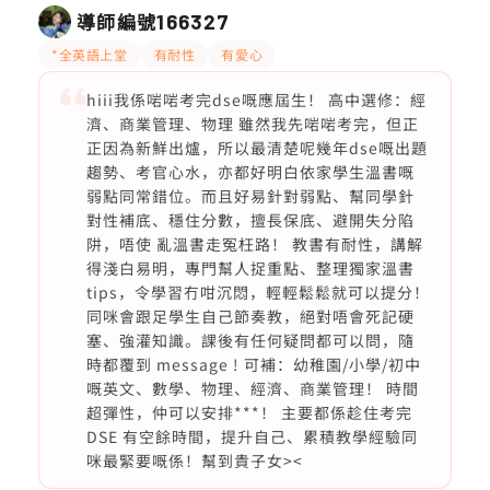
導師編號
166327
*全英語上堂
有耐性
有愛心
hiii我係啱啱考完dse嘅應屆生！ 高中選修：經
濟、商業管理、物理 雖然我先啱啱考完，但正
正因為新鮮出爐，所以最清楚呢幾年dse嘅出題
趨勢、考官心水，亦都好明白依家學生溫書嘅
弱點同常錯位。而且好易針對弱點、幫同學針
對性補底、穩住分數，擅長保底、避開失分陷
阱，唔使 亂溫書走冤枉路！ 教書有耐性，講解
得淺白易明，專門幫人捉重點、整理獨家溫書
tips，令學習冇咁沉悶，輕輕鬆鬆就可以提分！
同咪會跟足學生自己節奏教，絕對唔會死記硬
塞、強灌知識。課後有任何疑問都可以問，隨
時都覆到 message ! 可補：幼稚園/小學/初中
嘅英文、數學、物理、經濟、商業管理！ 時間
超彈性，仲可以安排***！ 主要都係趁住考完
DSE 有空餘時間，提升自己、累積教學經驗同
咪最緊要嘅係！幫到貴子女><