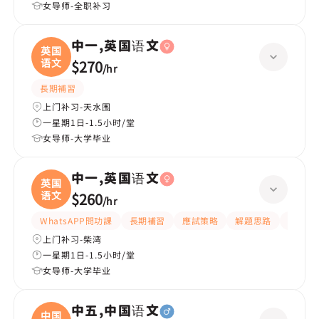
女导师-全职补习
中一,英国语文
英国
语文
$270
/
hr
長期補習
上门补习-天水围
一星期1日-1.5小时/堂
女导师-大学毕业
中一,英国语文
英国
语文
$260
/
hr
WhatsAPP問功課
長期補習
應試策略
解題思路
題目講
上门补习-柴湾
一星期1日-1.5小时/堂
女导师-大学毕业
中五,中国语文
中国