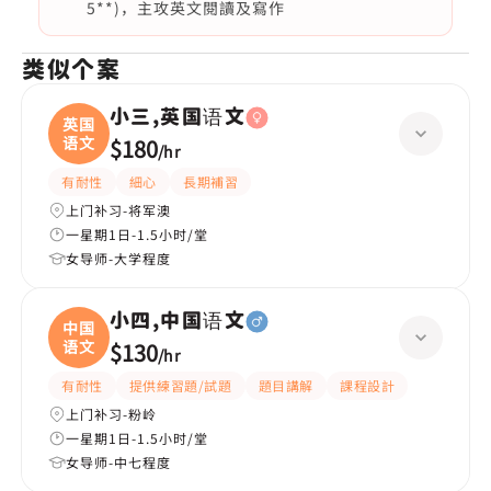
5**)，主攻英文閱讀及寫作
类似个案
小三,英国语文
英国
语文
$180
/
hr
有耐性
細心
長期補習
上门补习-将军澳
一星期1日-1.5小时/堂
女导师-大学程度
小四,中国语文
中国
语文
$130
/
hr
有耐性
提供練習題/試題
題目講解
課程設計
上门补习-粉岭
一星期1日-1.5小时/堂
女导师-中七程度