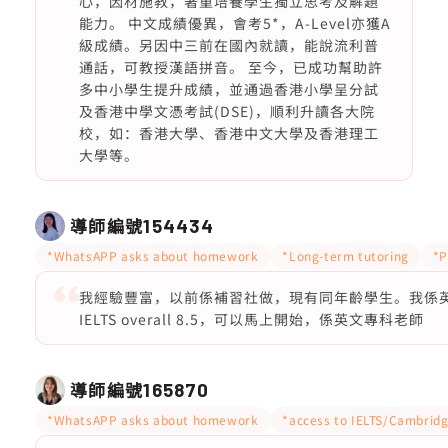
心，因材施教，著重培養學生獨立思考及解題
能力。 中文成績優異，會考5*，A-Level亦獲A
級成績。另因中三前在國內就讀，能說流利普
通話，可教授漢語拼音。 至今，已成功幫助許
多中小學生提升成績，並通過香港小學呈分試
及香港中學文憑考試(DSE)，順利升讀各大院
校，如：香港大學、香港中文大學及香港理工
大學等。
導師編號
154434
*WhatsAPP asks about homework
*Long-term tutoring
*P
我經驗豐富，以前係補習社做，現有同年齡學生。我係英文
IELTS overall 8.5，可以馬上開始，係英文專科老師
導師編號
165870
*WhatsAPP asks about homework
*access to IELTS/Cambridg