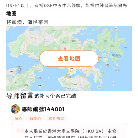
DSE5*以上，有補DSE中五中六經驗，能提供練習筆記優先
地图
将军澳，海悅豪園
查看地图
导师留言
该补习个案已完结
導師編號
144001
細心
有愛心
長期補習
本人畢業於香港大學文學院（HKU BA） 主修
日本研究、副修韓國研究（現代語言及文化學