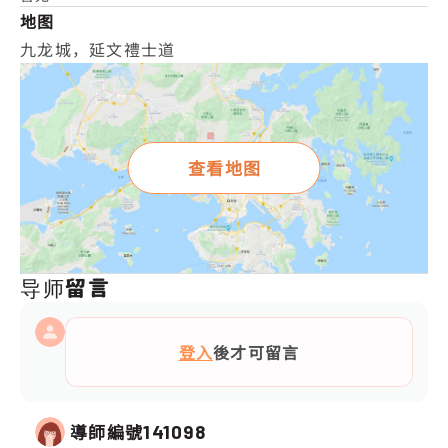
地图
九龙城，延文禮士道
查看地图
导师留言
登入
後才可留言
導師編號
141098