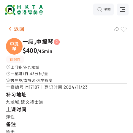
搜索
女-1名 一级,中提琴，九龙城 补习推介
返回
一级,中提琴
中提
琴
$400
/
45min
有耐性
上门补习-九龙城
一星期1日-45分钟/堂
男导师/女导师-大学程度
个案编号
｜登记时间
M17107
2024/11/23
补习地址
九龙城,延文禮士道
上课时间
彈性
备注
暂无