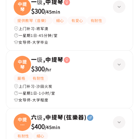
一级,中提琴
中提
琴
$300
/
45min
提供教琴（音樂）
細心
有愛心
有耐性
上门补习-将军澳
一星期1日-45分钟/堂
女导师-大学毕业
一级,中提琴
中提
琴
$300
/
hr
嚴格
有耐性
上门补习-沙田火炭
一星期1日-1小时/堂
女导师-大学程度
六级,中提琴(弦樂器)
中提
琴
$400
/
45min
(弦
有耐性
細心