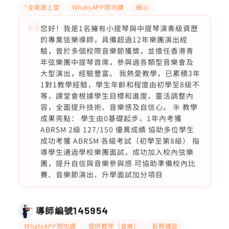
*全英語上堂
WhatsAPP問功課
細心
您好！我是1名擁有小提琴與中提琴演奏級資歷
的專業弦樂導師，具備超過12年樂團演出經
驗，曾於多個校際音樂節獲獎，並擔任香港青
年弦樂團中提琴首席，參與過各類型音樂會及
大型演出，經驗豐富。 我熱愛教學，已累積3年
1對1教學經驗，學生年齡和程度由初學至8級不
等，課堂會根據學生目標和進度，靈活調整內
容，全面提升技術、音樂感及自信心。 🎯 教學
成果亮點： 學生由0基礎起步，1年內考獲
ABRSM 2級 127/150 優異成績 協助多位學生
成功考獲 ABRSM 各級考試（初學至第8級） 指
導學生通過學校樂團面試，成功加入校內弦樂
團，提升自信與音樂參與感 可協助準備校內比
賽、音樂節演出、升學面試加分項目
導師編號
145954
WhatsAPP問功課
提供教琴（音樂）
長期補習