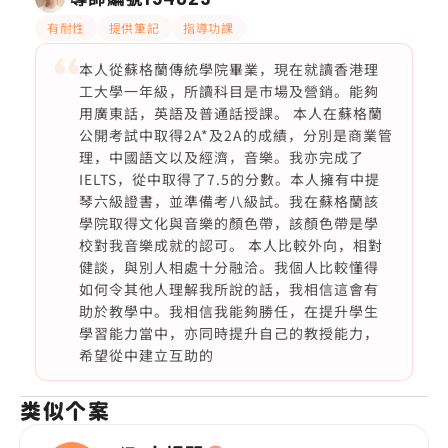
有耐性
提供筆記
指導功課
本人從蘇格蘭傳統學院畢業，現在就讀香港理
工大學一年級，所讀科目是市場及營銷。能夠
用廣東話，英語及普通話授課。 本人在蘇格蘭
公開考試中取得2A*及2A的成績，分別是商業管
理，中國語文以及經濟，音樂。我亦完成了
IELTS，從中取得了7.5的分數。本人擁有中提
琴六級證書，並準備考八級試。我在蘇格蘭該
學院取得文化與音樂的顏色帶，該顏色帶是學
校對我音樂成就的認可。 本人比較外向，相對
健談，與別人相處十分融洽。我個人比較懂得
如何令其他人理解我所說的話，我相信這會有
助於教學中。我相信我能夠勝任，在提升學生
學習能力當中，亦同時提升自己的教授能力，
希望從中建立互助的
类似个案