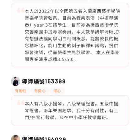
本人於2022年以全國第五名入讀廣西藝術學院
音樂學院管弦系，目前為音樂表演（中提琴演
奏）year 3在讀學生，目前亦為廣西藝術學院
交響樂團中提琴演奏員。本人教學講解清晰,亦
有想辦法讓同學明白相關概念，能將較長的概
念精細化，能用生動的例子解釋知識點，提供
學習建議，從而使學生易於學習。 本人在學期
間專業演奏成績3.5/5.0。
導師編號
153398
有耐性
有愛心
細心
本人有八級小提琴，八級樂理證書。五級中提
琴證書，兩年樂團經驗。我十分有耐性，有上
門/在琴行教學，及在中小學任教樂器班。
導師編號
154029